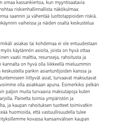
sen omaa kassankiertoa, kun myyntisaatavia
ohtaa riskienhallinnallista näkökulmaa:
ensa saannin ja vähentää luottotappioiden riskiä.
nkäynnin vaiheissa ja näiden osalta keskustelua
ä, mikäli asiakas tai kohdemaa ei ole entuudestaan
n myös käytännön asioita, joista on hyvä ottaa
en vaatii malttia, resursseja, rahoitusta ja
en kannalta on hyvä olla liikkeellä mieluummin
n keskustella pankin asiantuntijoiden kanssa ja
tuntemiseen liittyvät asiat, turvaavat maksutavat
ina voimme olla asiakkaan apuna. Esimerkiksi pelkän
ttäin paljon muita turvaavia maksutapoja kuten
arjolla. Painetta toimia ympäristön ja
lta, ja kaupan rahoituksen tuotteet toimivatkin
eää huomioida, että vastuullisuudella tulee
rityksillemme kovassa kansainvälisen kaupan