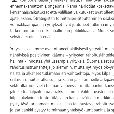
komponenteista ja raaka-aineista, hinnat ovat noussee
ennennäkemättömiä ongelmia. Nämä häiriötilat koskettavat
kerrannaisvaikutukset että välilliset vaikutukset ovat oll
ajatellakaan. Strategisten toimittajien sitouttaminen osaks
voimakkaampana ja yritykset ovat joutuneet tutkimaan y
tarkemmin omaa riskienhallinnan politiikkaansa. Monet sell
selvänä ei ole sitä enää.
Yritysasiakkaamme ovat ottaneet aktiivisesti yhteyttä meih
nähtävissä positiivinen käänne – yritysten rahoituslähtei
hallinta kiinnostaa yhä useampia yrityksiä. Suomalaiset s
rahoitusinstrumentteja jo aiemmin, mutta nyt myös pk-yri
näistä ja alkaneet tutkimaan eri vaihtoehtoja. Myös kilpai
erilaisia rahoitusratkaisuja jo kauan ja se on heille arkip
sektorillamme vielä hieman vaiheessa, mutta pankin kanss
jalostettua kilpailuetua asiakkaillemme. Valitettavasti en
kilpailukykyinen tuote riitä, vaan kansainvälisillä markkino
pystyttävä tarjoamaan maksuaikaa tai joustavia rahoitusv
joissa pankki pystyy toimimaan yhteistyökumppanina ja spa