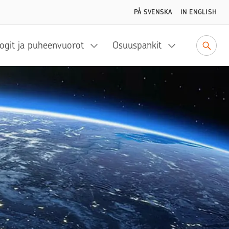
PÅ SVENSKA
IN ENGLISH
ogit ja puheenvuorot
Osuuspankit