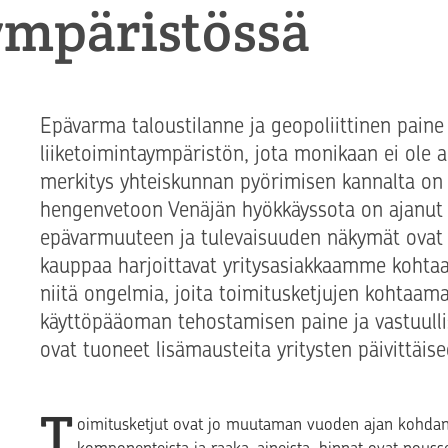
ympäristössä
Epävarma taloustilanne ja geopoliittinen paine
liiketoimintaympäristön, jota monikaan ei ol
merkitys yhteiskunnan pyörimisen kannalta on
hengenvetoon Venäjän hyökkäyssota on ajanut 
epävarmuuteen ja tulevaisuuden näkymät ovat v
kauppaa harjoittavat yritysasiakkaamme kohta
niitä ongelmia, joita toimitusketjujen kohtaama
käyttöpääoman tehostamisen paine ja vastuulli
ovat tuoneet lisämausteita yritysten päivittäis
T
oimitusketjut ovat jo muutaman vuoden ajan kohdann