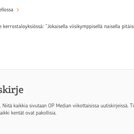
llossa
 kerrostaloyksiössä: ”Jokaisella viisikymppisellä naisella pitäi
skirje
. Niitä kaikkia sivutaan OP Median viikottaisissa uutiskirjeissä. 
Kaikki kentät ovat pakollisia.