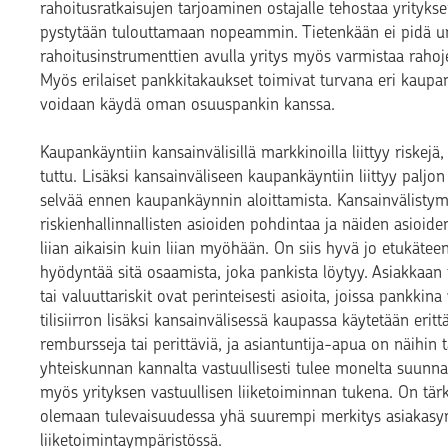
rahoitusratkaisujen tarjoaminen ostajalle tehostaa yrityk
pystytään tulouttamaan nopeammin. Tietenkään ei pidä un
rahoitusinstrumenttien avulla yritys myös varmistaa rahoj
Myös erilaiset pankkitakaukset toimivat turvana eri kaupa
voidaan käydä oman osuuspankin kanssa.
Kaupankäyntiin kansainvälisillä markkinoilla liittyy riskej
tuttu. Lisäksi kansainväliseen kaupankäyntiin liittyy paljo
selvää ennen kaupankäynnin aloittamista. Kansainvälistymin
riskienhallinnallisten asioiden pohdintaa ja näiden asioid
liian aikaisin kuin liian myöhään. On siis hyvä jo etukätee
hyödyntää sitä osaamista, joka pankista löytyy. Asiakkaan 
tai valuuttariskit ovat perinteisesti asioita, joissa pankk
tilisiirron lisäksi kansainvälisessä kaupassa käytetään eri
rembursseja tai perittäviä, ja asiantuntija-apua on näihin t
yhteiskunnan kannalta vastuullisesti tulee monelta suunna
myös yrityksen vastuullisen liiketoiminnan tukena. On tärk
olemaan tulevaisuudessa yhä suurempi merkitys asiakasy
liiketoimintaympäristössä.