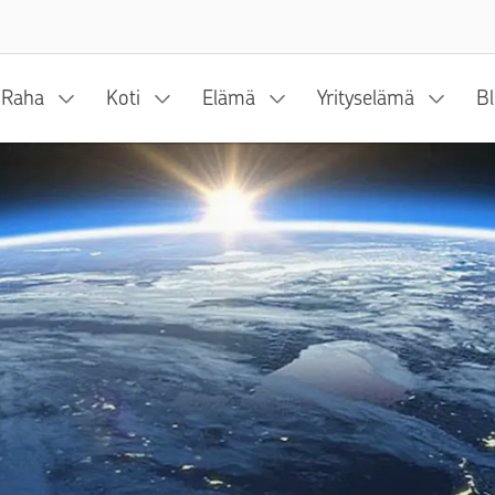
Siirry sisältöön
Raha
Koti
Elämä
Yrityselämä
Bl