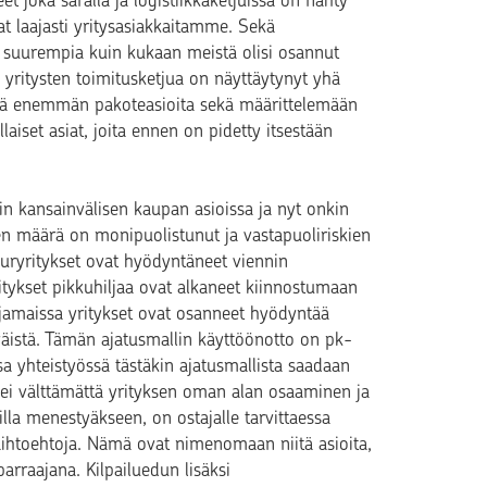
t joka saralla ja logistiikkaketjuissa on nähty
 laajasti yritysasiakkaitamme. Sekä
eet suurempia kuin kukaan meistä olisi osannut
i yritysten toimitusketjua on näyttäytynyt yhä
hä enemmän pakoteasioita sekä määrittelemään
aiset asiat, joita ennen on pidetty itsestään
in kansainvälisen kaupan asioissa ja nyt onkin
den määrä on monipuolistunut ja vastapuoliriskien
uuryritykset ovat hyödyntäneet viennin
tykset pikkuhiljaa ovat alkaneet kiinnostumaan
lijamaissa yritykset ovat osanneet hyödyntää
äiväistä. Tämän ajatusmallin käyttöönotto on pk-
a yhteistyössä tästäkin ajatusmallista saadaan
ää ei välttämättä yrityksen oman alan osaaminen ja
illa menestyäkseen, on ostajalle tarvittaessa
aihtoehtoja. Nämä ovat nimenomaan niitä asioita,
rraajana. Kilpailuedun lisäksi