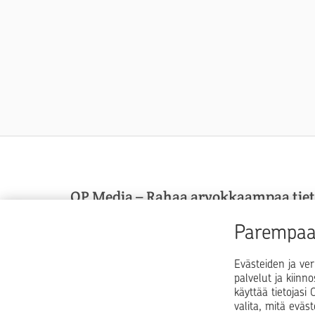
OP Media – Rahaa arvokkaampaa tie
OP Media on OP Pohjolan asiakasmedia, josta sa
Parempaa 
arvokkaampaa tietoa arkeen, elämän käännekohti
talouspulmiin.
Evästeiden ja ver
palvelut ja kiinn
käyttää tietojas
valita, mitä eväs