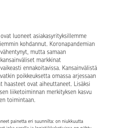
 ovat luoneet asiakasyrityksillemme
e aiemmin kohdannut. Koronapandemian
 vähentynyt, mutta samaan
kansainväliset markkinat
aikeasti ennakoitavissa. Kansainvälistä
avatkin poikkeuksetta omassa arjessaan
t haasteet ovat aiheuttaneet. Lisäksi
sen liiketoiminnan merkityksen kasvu
een toimintaan.
eet painetta eri suunnilta: on niukkuutta