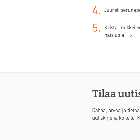
4
.
Juuret perunape
5
.
Krista mökkeilee
naisluola”
Tilaa uuti
Rahaa, arvoa ja tietoa
uutiskirje ja kokeile. 