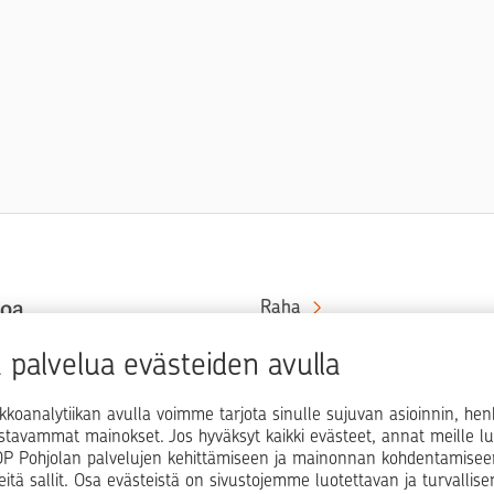
toa
Raha
Koti
at rahaa
palvelua evästeiden avulla
in ja
Elämä
kkoanalytiikan avulla voimme tarjota sinulle sujuvan asioinnin, he
Yrityselämä
ostavammat mainokset. Jos hyväksyt kaikki evästeet, annat meille lu
i OP Pohjolan palvelujen kehittämiseen ja mainonnan kohdentamisee
Blogit ja puheenvuorot
teitä sallit. Osa evästeistä on sivustojemme luotettavan ja turvallis