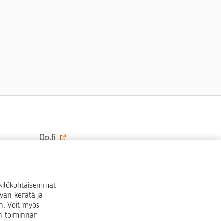
Op.fi
OP Koti
Pohjola Vahinkoapu
nkilökohtaisemmat
van kerätä ja
Facebook
X
LinkedIn
Instagram
n. Voit myös
en toiminnan