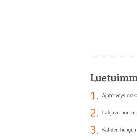
Luetuimm
1
.
Ajoterveys ratk
2
.
Lahjaveroon muu
3
.
Kahden hengen 