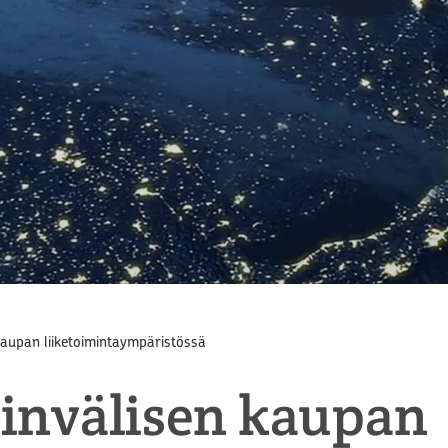
aupan liiketoimintaympäristössä
invälisen kaupan