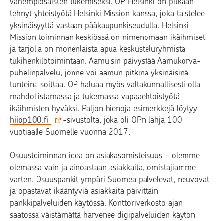
vähempiosaisten tukemiseksi. OP Helsinki on pitkään
tehnyt yhteistyötä Helsinki Mission kanssa, joka taistelee
yksinäisyyttä vastaan pääkaupunkiseudulla. Helsinki
Mission toiminnan keskiössä on nimenomaan ikäihmiset
ja tarjolla on monenlaista apua keskusteluryhmistä
tukihenkilötoimintaan. Aamuisin päivystää Aamukorva-
puhelinpalvelu, jonne voi aamun pitkinä yksinäisinä
tunteina soittaa. OP haluaa myös valtakunnallisesti olla
mahdollistamassa ja tukemassa vapaaehtoistyötä
ikäihmisten hyväksi. Paljon hienoja esimerkkejä löytyy
hiiop100.fi
-sivustolta, joka oli OPn lahja 100
vuotiaalle Suomelle vuonna 2017.
Osuustoiminnan idea on asiakasomisteisuus – olemme
olemassa vain ja ainoastaan asiakkaita, omistajiamme
varten. Osuuspankit ympäri Suomea palvelevat, neuvovat
ja opastavat ikääntyviä asiakkaita päivittäin
pankkipalveluiden käytössä. Konttoriverkosto ajan
saatossa väistämättä harvenee digipalveluiden käytön