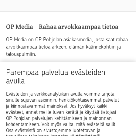
OP Media – Rahaa arvokkaampaa tietoa
OP Media on OP Pohjolan asiakasmedia, josta saat rahaa
arvokkaampaa tietoa arkeen, elämän käännekohtiin ja
talouspulmiin.
Raha
Koti
Elämä
Yrityselämä
Parempaa palvelua evästeiden
avulla
Blogit ja puheenvuorot
Osuuspankit
Evästeiden ja verkkoanalytiikan avulla voimme tarjota
sinulle sujuvan asioinnin, henkilökohtaisemmat palvelut
Op.fi
OP Koti
Pohjola Vahinkoapu
ja kiinnostavammat mainokset. Jos hyväksyt kaikki
evästeet, annat meille luvan kerätä ja käyttää tietojasi
Facebook
X
LinkedIn
Instagram
OP Pohjolan palvelujen kehittämiseen ja mainonnan
kohdentamiseen. Voit myös valita, mitä evästeitä sallit.
Osa evästeistä on sivustojemme luotettavan ja