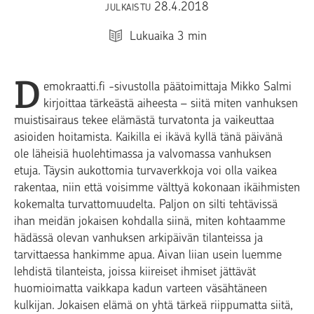
28.4.2018
JULKAISTU
Lukuaika
3
min
D
emokraatti.fi -sivustolla päätoimittaja Mikko Salmi
kirjoittaa tärkeästä aiheesta – siitä miten vanhuksen
muistisairaus tekee elämästä turvatonta ja vaikeuttaa
asioiden hoitamista. Kaikilla ei ikävä kyllä tänä päivänä
ole läheisiä huolehtimassa ja valvomassa vanhuksen
etuja. Täysin aukottomia turvaverkkoja voi olla vaikea
rakentaa, niin että voisimme välttyä kokonaan ikäihmisten
kokemalta turvattomuudelta. Paljon on silti tehtävissä
ihan meidän jokaisen kohdalla siinä, miten kohtaamme
hädässä olevan vanhuksen arkipäivän tilanteissa ja
tarvittaessa hankimme apua. Aivan liian usein luemme
lehdistä tilanteista, joissa kiireiset ihmiset jättävät
huomioimatta vaikkapa kadun varteen väsähtäneen
kulkijan. Jokaisen elämä on yhtä tärkeä riippumatta siitä,