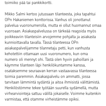
toimiiko pää tai pankkikortti.
Mikko Salmi kertoo jutussaan tilanteesta, joka tapahtui
OPn Hakaniemen konttorissa. Vanhus oli jonottanut
palvelua vuoronumerolla, mutta ei ollut huomannut omaa
vuoroaan. Asiakaspalvelussa on tärkeää reagoida myös
poikkeaviin tilanteisiin arvojemme pohjalta ja asiakasta
kunnioittavalla tavalla. Tässä tilanteessa OPn
asiakaspalvelijamme tilannetaju petti, kun vanhusta
kehotettiin ottamaan uusi vuoronumero, kun oma
numero oli mennyt ohi. Tästä olen hyvin pahoillani ja
käymme tilanteen läpi henkilökuntamme kanssa,
osataksemme seuraavan kerran vastaavassa tilanteessa
toimia paremmin. Asiakaspalvelu on ammatti, jossa
tarvitaan lämmintä sydäntä ja aitoa ihmisistä välittämistä.
Henkilöstömme tekee työtään suurella sydämellä, mutta
virhearviointeja sattuu välillä jokaiselle. Voimme kuitenkin
varmistaa, että otamme virheistämme opiksi.