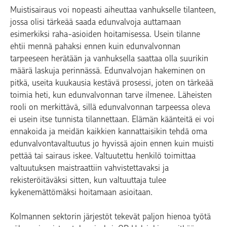
Muistisairaus voi nopeasti aiheuttaa vanhukselle tilanteen,
jossa olisi tärkeää saada edunvalvoja auttamaan
esimerkiksi raha-asioiden hoitamisessa. Usein tilanne
ehtii mennä pahaksi ennen kuin edunvalvonnan
tarpeeseen herätään ja vanhuksella saattaa olla suurikin
määrä laskuja perinnässä. Edunvalvojan hakeminen on
pitkä, useita kuukausia kestävä prosessi, joten on tärkeää
toimia heti, kun edunvalvonnan tarve ilmenee. Läheisten
rooli on merkittävä, sillä edunvalvonnan tarpeessa oleva
ei usein itse tunnista tilannettaan. Elämän käänteitä ei voi
ennakoida ja meidän kaikkien kannattaisikin tehdä oma
edunvalvontavaltuutus jo hyvissä ajoin ennen kuin muisti
pettää tai sairaus iskee. Valtuutettu henkilö toimittaa
valtuutuksen maistraattiin vahvistettavaksi ja
rekisteröitäväksi sitten, kun valtuuttaja tulee
kykenemättömäksi hoitamaan asioitaan.
Kolmannen sektorin järjestöt tekevät paljon hienoa työtä