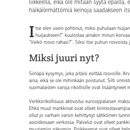
liikkeellä, eikä ole mitään syytä epäillä, 
häikäilemättömiä keinoja saadakseen itse
I
tse olen usein pohtinut, miksi puhutaan huijar
huijaukseen?” kuulostaa ainakin minun korvaani
”Veikö rosvo rahasi?”. Siksi itse puhun rosvoista ja
Miksi juuri nyt?
Siinäpä kysymys, joka pitäisi esittää rosvoille. A
aina, eikä se ole mihinkään poistunut. Silti onnis
suomalaisten varoja rikollisille ovat lisääntyneet
Verkkorikollisuus aktivoitui eurooppalaisen mak
Ehkä muut markkinat ovat olleet kiinnostavampia
ollut jo varhain varsin kehittynyt sähköinen tunni
asioidessaan verkossa. Palvelut ovat olleet pankk
muutamiin näkymiin. Poikkeamat ovat olleet help