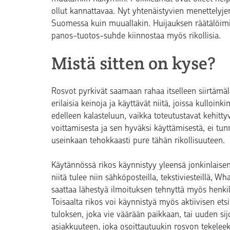
ollut kannattavaa. Nyt yhtenäistyvien menettelyj
Suomessa kuin muuallakin. Huijauksen räätälöimi
panos-tuotos-suhde kiinnostaa myös rikollisia.
Mistä sitten on kyse?
Rosvot pyrkivät saamaan rahaa itselleen siirtämällä
erilaisia keinoja ja käyttävät niitä, joissa kulloin
edelleen kalasteluun, vaikka toteutustavat kehitty
voittamisesta ja sen hyväksi käyttämisestä, ei tu
useinkaan tehokkaasti pure tähän rikollisuuteen.
Käytännössä rikos käynnistyy yleensä jonkinlaisen 
niitä tulee niin sähköposteilla, tekstiviesteillä, 
saattaa lähestyä ilmoituksen tehnyttä myös henkil
Toisaalta rikos voi käynnistyä myös aktiivisen e
tuloksen, joka vie väärään paikkaan, tai uuden si
asiakkuuteen, joka osoittautuukin rosvon tekeleek