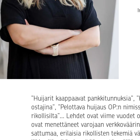
T
I
”Huijarit kaappaavat pankkitunnuksia”, ”
ostajina”, ”Pelottava huijaus OP:n nimiss
rikollisilta”… Lehdet ovat viime vuodet o
ovat menettäneet varojaan verkkoväärink
sattumaa, erilaisia rikollisten tekemiä