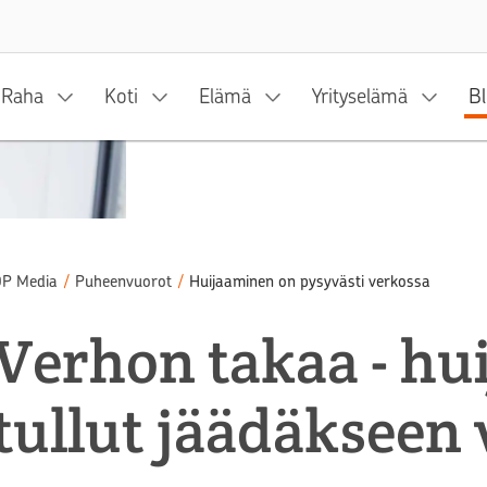
Siirry sisältöön
Raha
Koti
Elämä
Yrityselämä
Bl
P Media
/
Puheenvuorot
/
Huijaaminen on pysyvästi verkossa
Verhon takaa - hu
tullut jäädäkseen