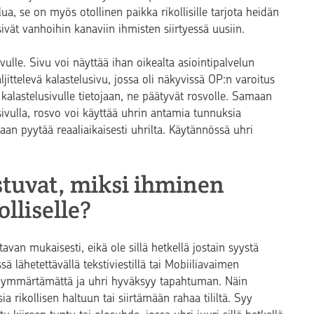
ua, se on myös otollinen paikka rikollisille tarjota heidän
äisivät vanhoihin kanaviin ihmisten siirtyessä uusiin.
ulle. Sivu voi näyttää ihan oikealta asiointipalvelun
ljittelevä kalastelusivu, jossa oli näkyvissä OP:n varoitus
kalastelusivulle tietojaan, ne päätyvät rosvolle. Samaan
ivulla, rosvo voi käyttää uhrin antamia tunnuksia
aan pyytää reaaliaikaisesti uhrilta. Käytännössä uhri
stuvat, miksi ihminen
lliselle?
an mukaisesti, eikä ole sillä hetkellä jostain syystä
 lähetettävällä tekstiviestillä tai Mobiiliavaimen
ai ymmärtämättä ja uhri hyväksyy tapahtuman. Näin
rikollisen haltuun tai siirtämään rahaa tililtä. Syy