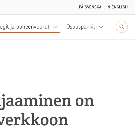
PÅ SVENSKA
IN ENGLISH
ogit ja puheenvuorot
Osuuspankit
ijaaminen on
 verkkoon