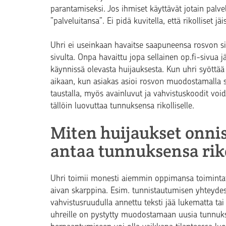
parantamiseksi. Jos ihmiset käyttävät jotain palvel
”palveluitansa”. Ei pidä kuvitella, että rikolliset j
Uhri ei useinkaan havaitse saapuneensa rosvon siv
sivulta. Onpa havaittu jopa sellainen op.fi-sivua jä
käynnissä olevasta huijauksesta. Kun uhri syöttää 
aikaan, kun asiakas asioi rosvon muodostamalla s
taustalla, myös avainluvut ja vahvistuskoodit void
tällöin luovuttaa tunnuksensa rikolliselle.
Miten huijaukset onni
antaa tunnuksensa riko
Uhri toimii monesti aiemmin oppimansa toimintatav
aivan skarppina. Esim. tunnistautumisen yhteydessä
vahvistusruudulla annettu teksti jää lukematta t
uhreille on pystytty muodostamaan uusia tunnuksia 