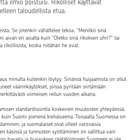
että ilmiö poistuisi. Rikolliset käyttävät
lleen taloudellista etua.
eista. Se jotenkin vähättelee tekoa. ”Menitkö sinä
 aivan eri asialta kuin ”Oletko sinä rikoksen uhri?” tai
 rikollisista, koska niitähän he ovat.
rvaus minulta kuitenkin löytyy. Sinänsä huijaamista on ollut
tuneet väärinkäytökset, joissa pyritään siirtämään
 merkittävästi viimeisen reilun vuoden aikana.
samisen standardisointia koskevien muutosten yhteydessä.
 kuin Suomi pienenä kielialueena. Toisaalta Suomessa on
staminen, ja suomalaiset ovat olleet varovaisia
ien käsissä ja tunnusten syöttäminen on sallittua vain
po havaita ja huijauksen räätälöiminen Suomeen ei ole