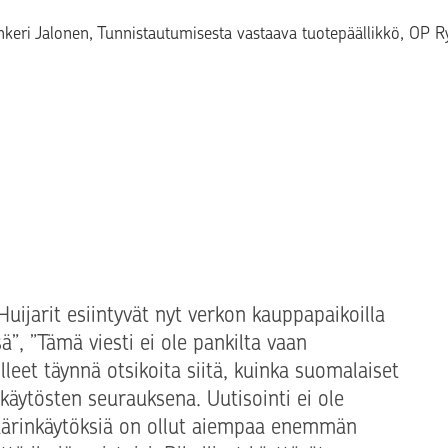
eksti
nkeri Jalonen
, Tunnistautumisesta vastaava tuotepäällikkö, OP 
Huijarit esiintyvät nyt verkon kauppapaikoilla
ä”, ”Tämä viesti ei ole pankilta vaan
lleet täynnä otsikoita siitä, kuinka suomalaiset
äytösten seurauksena. Uutisointi ei ole
 väärinkäytöksiä on ollut aiempaa enemmän