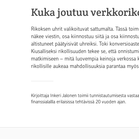
Kuka joutuu verkkorik
Rikoksen uhrit valikoituvat sattumalta. Tässä toim
näkee viestin, osa kiinnostuu siitä ja osa kiinnostu
altistuneet päätyisivät uhreiksi. Toki konversioas
Kiusalliseksi rikollisuuden tekee se, että onnist
matkimiseen – mitä luovempia keinoja verkossa 
rikollisille aukeaa mahdollisuuksia parantaa myö
Kirjoittaja Inkeri Jalonen toimii tunnistautumisesta vas
finanssialallla erilaisissa tehtävissä 20 vuoden ajan.