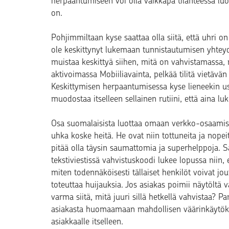
herpaantumiseen voi olla vaikkapa tilanteessa luotu
on.
Pohjimmiltaan kyse saattaa olla siitä, että uhri 
ole keskittynyt lukemaan tunnistautumisen yhteyd
muistaa keskittyä siihen, mitä on vahvistamassa, 
aktivoimassa Mobiiliavainta, pelkää tilitä vietävän
Keskittymisen herpaantumisessa kyse lieneekin usei
muodostaa itselleen sellainen rutiini, että aina lu
Osa suomalaisista luottaa omaan verkko-osaamisee
uhka koske heitä. He ovat niin tottuneita ja nopei
pitää olla täysin saumattomia ja superhelppoja. S
tekstiviestissä vahvistuskoodi lukee lopussa niin,
miten todennäköisesti tällaiset henkilöt voivat jo
toteuttaa huijauksia. Jos asiakas poimii näytöltä v
varma siitä, mitä juuri sillä hetkellä vahvistaa? 
asiakasta huomaamaan mahdollisen väärinkäytökse
asiakkaalle itselleen.