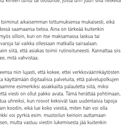
 kiireen tuntu tai olosuhde, jossa uhri juuri sillä hetkellä
on toiminut aikaisemman tottumuksensa mukaisesti, eikä
essä saamaansa tietoa. Aina on tärkeää kuitenkin
myös silloin, kun on itse maksamassa laskua tai
 varoja tai vaikka ollessaan matkalla sairaalaan.
n siitä, että asiakas toimii rutinoituneesti. Kannattaa siis
kee, mitä vahvistaa.
nsa niin lujasti, että kokee, ettei verkkoväärinkäytösten
ta käyttämään digitaalisia palveluita, että palvelupolkujen
aamme esimerkiksi asiakkailta palautetta siitä, miksi
 että viesti on ollut pakko avata. Tämä herättää pohtimaan,
utua uhreiksi, kun rosvot keksivät taas uudenlaisia tapoja
ain koodin, eikä lue koko viestiä, miten hän voi olla
Pankki voi pyrkiä esim. muotoilun keinoin auttamaan
n, mutta vastuu viestin lukemisesta jää kuitenkin