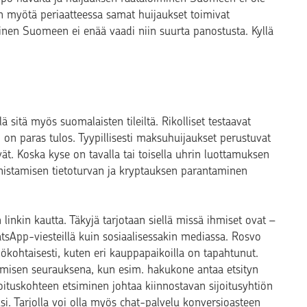
en myötä periaatteessa samat huijaukset toimivat
nen Suomeen ei enää vaadi niin suurta panostusta. Kyllä
 sitä myös suomalaisten tileiltä. Rikolliset testaavat
kin on paras tulos. Tyypillisesti maksuhuijaukset perustuvat
vät. Koska kyse on tavalla tai toisella uhrin luottamuksen
nnistamisen tietoturvan ja kryptauksen parantaminen
linkin kautta. Täkyjä tarjotaan siellä missä ihmiset ovat –
WhatsApp-viesteillä kuin sosiaalisessakin mediassa. Rosvo
ökohtaisesti, kuten eri kauppapaikoilla on tapahtunut.
tsimisen seurauksena, kun esim. hakukone antaa etsityn
joituskohteen etsiminen johtaa kiinnostavan sijoitusyhtiön
si. Tarjolla voi olla myös chat-palvelu konversioasteen