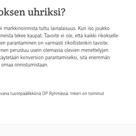
oksen uhriksi?
ii markkinoinnista tuttu lainalaisuus. Kun iso joukko
neista tekee kaupat. Tavoite ei ole, että kaikki rikokselle
teen parantaminen on varmasti rikollistenkin tavoite.
uminen perustuu usein olemassa olevien menettelyjen
käytetään konversion parantamiseksi, sitä enemmän
s omaa onnistumistaan.
taavana tuotepäällikkönä OP Ryhmässä. Inkeri on toiminut