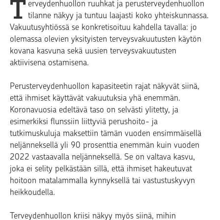
T
erveydenhuollon ruuhkat ja perusterveydenhuollon
tilanne näkyy ja tuntuu laajasti koko yhteiskunnassa.
Vakuutusyhtiössä se konkretisoituu kahdella tavalla: jo
olemassa olevien yksityisten terveysvakuutusten käytön
kovana kasvuna sekä uusien terveysvakuutusten
aktiivisena ostamisena.
Perusterveydenhuollon kapasiteetin rajat näkyvät siinä,
että ihmiset käyttävät vakuutuksia yhä enemmän.
Koronavuosia edeltävä taso on selvästi ylitetty, ja
esimerkiksi flunssiin liittyviä perushoito- ja
tutkimuskuluja maksettiin tämän vuoden ensimmäisellä
neljänneksellä yli 90 prosenttia enemmän kuin vuoden
2022 vastaavalla neljänneksellä. Se on valtava kasvu,
joka ei selity pelkästään sillä, että ihmiset hakeutuvat
hoitoon matalammalla kynnyksellä tai vastustuskyvyn
heikkoudella.
Terveydenhuollon kriisi näkyy myös siinä, mihin