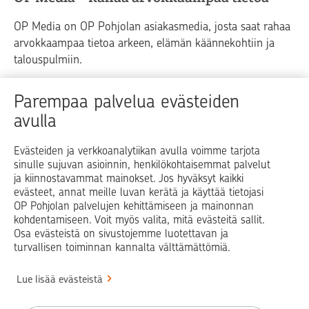
OP Media on OP Pohjolan asiakasmedia, josta saat rahaa
arvokkaampaa tietoa arkeen, elämän käännekohtiin ja
talouspulmiin.
Raha
Koti
Elämä
Yrityselämä
Parempaa palvelua evästeiden
avulla
Blogit ja puheenvuorot
Osuuspankit
Evästeiden ja verkkoanalytiikan avulla voimme tarjota
sinulle sujuvan asioinnin, henkilökohtaisemmat palvelut
Op.fi
OP Koti
Pohjola Vahinkoapu
ja kiinnostavammat mainokset. Jos hyväksyt kaikki
evästeet, annat meille luvan kerätä ja käyttää tietojasi
Facebook
X
LinkedIn
Instagram
OP Pohjolan palvelujen kehittämiseen ja mainonnan
kohdentamiseen. Voit myös valita, mitä evästeitä sallit.
Osa evästeistä on sivustojemme luotettavan ja
turvallisen toiminnan kannalta välttämättömiä.
© OP Pohjola
Lue lisää evästeistä
Info