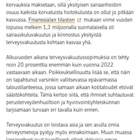
korvauksia maksetaan, sillä yksityisen sairaanhoidon
osuus kaikista korvatuista hoitokuluista on ollut jo pitkään
kasvussa.
Finanssialan tilaston
mukaan viime vuoden
lopussa melkein 1,3 miljoonalla suomalaisella oli
sairauskuluvakuutus ja kiinnostus yksityistä
terveysvakuutusta kohtaan kasvaa yhä.
Alkuvuoden aikana terveysvakuutussopimuksia on tehty
noin 20 prosenttia enemmän kuin vuonna 2022
vastaavaan aikaan. Poikkeuksellisuutta lisää se, että näin
on tapahtunut varsinkin vallitsevassa epävarmassa
taloustilanteessa, jossa samaan aikaan kotitaloudet etsivät
säästökohteita. Tämä kertoo siitä, että ihmiset suhtautuvat
perusterveydenhuoltoon ja hyvinvointiyhteiskunnan
tarjoamaan turvaan eri tavalla kuin ennen.
Terveysvakuutus on loistava asia ja sen avulla omia
terveysmenoja pystyy myös ennakoimaan. Muun muassa
lapsiperheet ovat tyypillisesti olleet aktiivisia oman