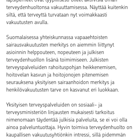
terveydenhuoltonsa vakuuttamisessa. Näyttää kuitenkin
siltä, että terveyttä turvataan nyt voimakkaasti
vakuutusten avulla.
Suomalaisessa yhteiskunnassa vapaaehtoisten
sairausvakuutusten merkitys on aiemmin liittynyt
asioinnin helppouteen, nopeuteen ja julkisen
terveydenhuollon lisänä toimimiseen. Julkisten
terveyspalveluiden rahoituspohjan heikkenemisen,
hoitovelan kasvun ja hoitojonojen pitenemisen
seurauksena yksityisen sairaanhoidon merkitys ja
henkilövakuutusten tarve on kasvanut eri luokkaan.
Yksityisen terveyspalveluiden on sosiaali- ja
terveysministeriön linjausten mukaisesti tarkoitus
nimenomaan täydentää julkisia palveluita, se ei voi olla
ainoa palveluntuottaja. Hyvin toimiva terveydenhuolto on
kaupallisen vakuutusyhtiönkin intressi, sillä pidemmän