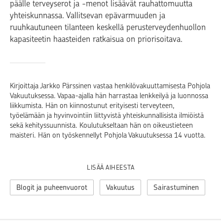
päälle terveyserot ja -menot lisäävät rauhattomuutta
yhteiskunnassa. Vallitsevan epävarmuuden ja
ruuhkautuneen tilanteen keskellä perusterveydenhuollon
kapasiteetin haasteiden ratkaisua on priorisoitava.
Kirjoittaja Jarkko Pärssinen vastaa henkilövakuuttamisesta Pohjola
Vakuutuksessa. Vapaa-ajalla hän harrastaa lenkkeilyä ja luonnossa
liikkumista. Hän on kiinnostunut erityisesti terveyteen,
työelämään ja hyvinvointiin liittyvistä yhteiskunnallisista ilmiöistä
sekä kehityssuunnista. Koulutukseltaan hän on oikeustieteen
maisteri. Hän on työskennellyt Pohjola Vakuutuksessa 14 vuotta.
LISÄÄ AIHEESTA
Blogit ja puheenvuorot
Vakuutus
Sairastuminen