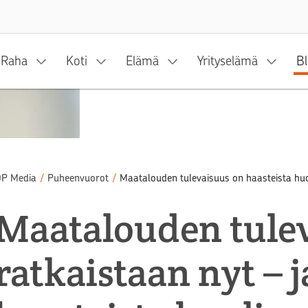
Siirry sisältöön
Raha
Koti
Elämä
Yrityselämä
Bl
P Media
/
Puheenvuorot
/
Maatalouden tulevaisuus on haasteista hu
Maatalouden tule
ratkaistaan nyt – 