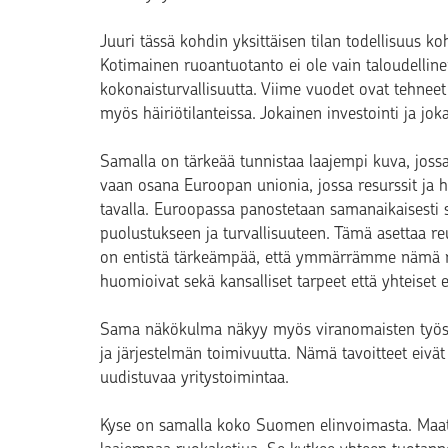
Juuri tässä kohdin yksittäisen tilan todellisuus 
Kotimainen ruoantuotanto ei ole vain taloudelli
kokonaisturvallisuutta. Viime vuodet ovat tehnee
myös häiriötilanteissa. Jokainen investointi ja j
Samalla on tärkeää tunnistaa laajempi kuva, joss
vaan osana Euroopan unionia, jossa resurssit ja 
tavalla. Euroopassa panostetaan samanaikaisesti 
puolustukseen ja turvallisuuteen. Tämä asettaa r
on entistä tärkeämpää, että ymmärrämme nämä re
huomioivat sekä kansalliset tarpeet että yhteiset e
Sama näkökulma näkyy myös viranomaisten työssä
ja järjestelmän toimivuutta. Nämä tavoitteet eivät
uudistuvaa yritystoimintaa.
Kyse on samalla koko Suomen elinvoimasta. Maatalo