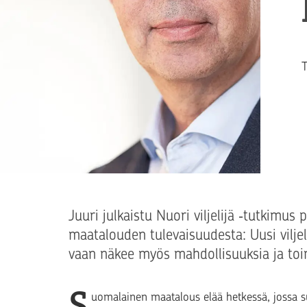
T
T
Juuri julkaistu Nuori viljelijä ‑tutkimu
maatalouden tulevaisuudesta: Uusi viljeli
vaan näkee myös mahdollisuuksia ja toim
S
uomalainen maatalous elää hetkessä, jossa suu