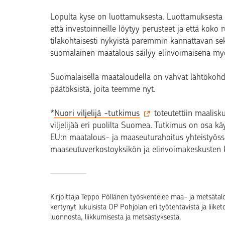
Lopulta kyse on luottamuksesta. Luottamuksesta sii
että investoinneille löytyy perusteet ja että kok
tilakohtaisesti nykyistä paremmin kannattavan sek
suomalainen maatalous säilyy elinvoimaisena myö
Suomalaisella maataloudella on vahvat lähtökohdat
päätöksistä, joita teemme nyt.
*
Nuori viljelijä -tutkimus
toteutettiin maalisk
viljelijää eri puolilta Suomea. Tutkimus on osa kä
EU:n maatalous- ja maaseuturahoitus yhteistyöss
maaseutuverkostoyksikön ja elinvoimakeskusten 
Kirjoittaja Teppo Pöllänen työskentelee maa- ja metsäta
kertynyt lukuisista OP Pohjolan eri työtehtävistä ja liike
luonnosta, liikkumisesta ja metsästyksestä.