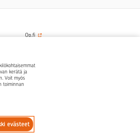
Op.fi
OP Koti
Pohjola Vahinkoapu
nkilökohtaisemmat
van kerätä ja
Facebook
X
LinkedIn
Instagram
n. Voit myös
en toiminnan
kki evästeet
 käyttö
Tilaa uutiskirje
Tietosuoja