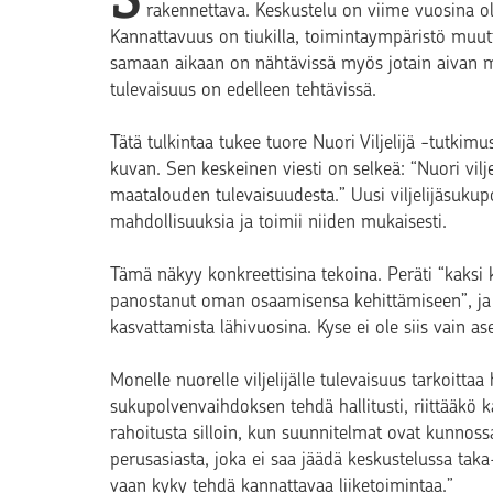
rakennettava. Keskustelu on viime vuosina ol
Kannattavuus on tiukilla, toimintaympäristö muut
samaan aikaan on nähtävissä myös jotain aivan mu
tulevaisuus on edelleen tehtävissä.
Tätä tulkintaa tukee tuore Nuori Viljelijä -tutk
kuvan. Sen keskeinen viesti on selkeä: “Nuori vil
maatalouden tulevaisuudesta.” Uusi viljelijäsukup
mahdollisuuksia ja toimii niiden mukaisesti.
Tämä näkyy konkreettisina tekoina. Peräti “kaksi 
panostanut oman osaamisensa kehittämiseen”, ja v
kasvattamista lähivuosina. Kyse ei ole siis vain as
Monelle nuorelle viljelijälle tulevaisuus tarkoitta
sukupolvenvaihdoksen tehdä hallitusti, riittääkö k
rahoitusta silloin, kun suunnitelmat ovat kunnos
perusasiasta, joka ei saa jäädä keskustelussa taka-
vaan kyky tehdä kannattavaa liiketoimintaa.”