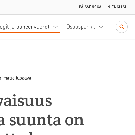
PÅ SVENSKA
IN ENGLISH
ogit ja puheenvuorot
Osuuspankit
olimatta lupaava
vaisuus
ja suunta on