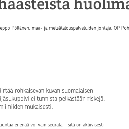
haasteista huolim
eksti
eppo Pöllänen
, maa- ja metsätalouspalveluiden johtaja, OP Poh
s piirtää rohkaisevan kuvan suomalaisen
jäsukupolvi ei tunnista pelkästään riskejä,
ii niiden mukaisesti.
ntaa ei enää voi vain seurata – sitä on aktiivisesti