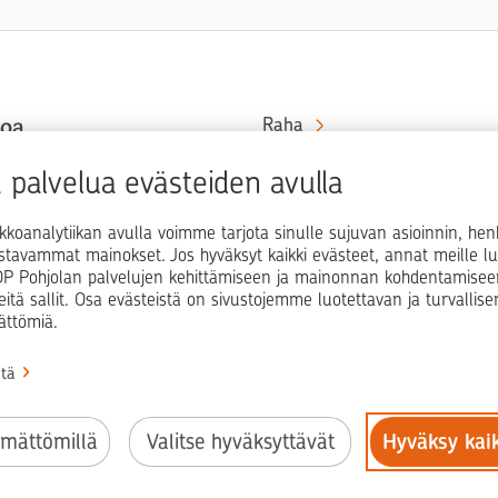
toa
Raha
Koti
at rahaa
palvelua evästeiden avulla
in ja
Elämä
kkoanalytiikan avulla voimme tarjota sinulle sujuvan asioinnin, he
Yrityselämä
ostavammat mainokset. Jos hyväksyt kaikki evästeet, annat meille lu
i OP Pohjolan palvelujen kehittämiseen ja mainonnan kohdentamisee
Blogit ja puheenvuorot
teitä sallit. Osa evästeistä on sivustojemme luotettavan ja turvallis
ättömiä.
Osuuspankit
stä
ämättömillä
Valitse hyväksyttävät
Hyväksy kai
nfo
Käyttöehdot
Saavutettavuusseloste
Evästeiden