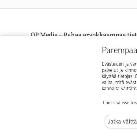
OP Media – Rahaa arvokkaampaa tie
OP Media on OP Pohjolan asiakasmedia, josta sa
Parempaa 
arvokkaampaa tietoa arkeen, elämän käännekohti
talouspulmiin.
Evästeiden ja ver
palvelut ja kiinn
käyttää tietojas
valita, mitä eväs
kannalta välttäm
Lue lisää evästei
Jatka vältt
© OP Pohjola
I