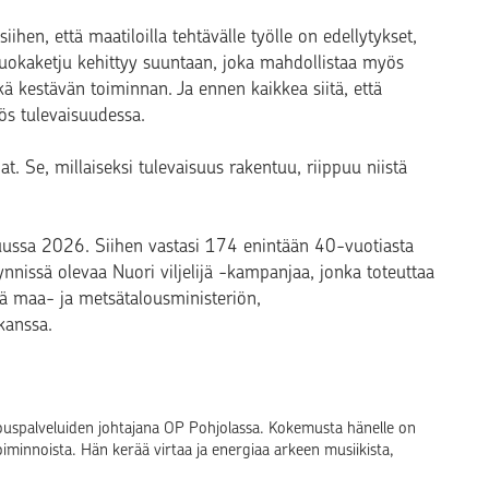
hen, että maatiloilla tehtävälle työlle on edellytykset,
o ruokaketju kehittyy suuntaan, joka mahdollistaa myös
ä kestävän toiminnan. Ja ennen kaikkea siitä, että
s tulevaisuudessa.
. Se, millaiseksi tulevaisuus rakentuu, riippuu niistä
uussa 2026. Siihen vastasi 174 enintään 40-vuotiasta
ynnissä olevaa Nuori viljelijä -kampanjaa, jonka toteuttaa
ä maa- ja metsätalousministeriön,
kanssa.
louspalveluiden johtajana OP Pohjolassa. Kokemusta hänelle on
toiminnoista. Hän kerää virtaa ja energiaa arkeen musiikista,