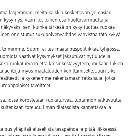
kohtaa laajemman, meitä kaikkia koskettavan ydinasian.
nen kysymys, vaan keskeinen osa huoltovarmuutta ja
t näkyväksi sen, kuinka tärkeää on kyky tuottaa ruokaa
okainen onnistunut sukupolvenvaihdos vahvistaa tätä kykyä.
a toimimme. Suomi ei tee maatalouspolitiikkaa tyhjiössä,
huomiota vaativat kysymykset jakautuvat nyt uudella
sekä ruokaturvaan että kriisinkestävyyteen, mukaan lukien
eunaehtoja myös maatalouden kehittämiselle. Juuri siksi
aliteetit ja kykenemme rakentamaan ratkaisuja, jotka
urooppalaiset tavoitteet.
, jossa korostetaan ruokaturvaa, tuotannon jatkuvuutta
 kuitenkaan toteudu ilman tilatasoista kannattavaa ja
us ylläpitää alueellista tasapainoa ja pitää liikkeessä