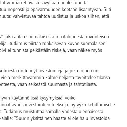
lut ymmärrettävästi sävyltään huolestunutta.
tuu nopeasti ja epävarmuuden koetaan lisääntyvän. Silti
uta: vahvistuvaa tahtoa uudistua ja uskoa siihen, että
imus* joka antaa suomalaisesta maataloudesta myönteisen
jelijä ‑tutkimus piirtää rohkaisevan kuvan suomalaisen
olvi ei tunnista pelkästään riskejä, vaan näkee myös
kolmesta on tehnyt investointeja ja joka toinen on
ielä merkittävämmin kolme neljästä tavoittelee tilansa
enteesta, vaan selkeästä suunnasta ja tahtotilasta.
a hyvin käytännöllisiä kysymyksiä: voiko
annattavuus investointien tueksi ja löytyykö kehittämiselle
sa. Tutkimus muistuttaa samalla yhdestä olennaisesta
alalle: “Suurin yksittäinen haaste ei ole halu investoida