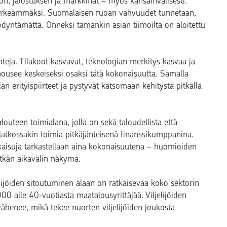
n, jalostuksen ja markkinat – myös kansainvälisesti.
tärkeämmäksi. Suomalaisen ruoan vahvuudet tunnetaan,
yödyntämättä. Onneksi tämänkin asian tiimoilta on aloitettu
teja. Tilakoot kasvavat, teknologian merkitys kasvaa ja
nousee keskeiseksi osaksi tätä kokonaisuutta. Samalla
n erityispiirteet ja pystyvät katsomaan kehitystä pitkällä
outeen toimialana, jolla on sekä taloudellista että
jatkossakin toimia pitkäjänteisenä finanssikumppanina.
tkaisuja tarkastellaan aina kokonaisuutena – huomioiden
pitkän aikavälin näkymä.
lijöiden sitoutuminen alaan on ratkaisevaa koko sektorin
0 alle 40‑vuotiasta maatalousyrittäjää. Viljelijöiden
vähenee, mikä tekee nuorten viljelijöiden joukosta