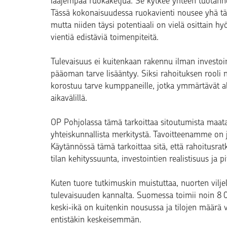
laajempaa ruokaketjua. Se kytkee yhteen tuotanno
Tässä kokonaisuudessa ruokavienti nousee yhä 
mutta niiden täysi potentiaali on vielä osittain h
vientiä edistäviä toimenpiteitä.
Tulevaisuus ei kuitenkaan rakennu ilman investoin
pääoman tarve lisääntyy. Siksi rahoituksen rooli 
korostuu tarve kumppaneille, jotka ymmärtävät ala
aikavälillä.
OP Pohjolassa tämä tarkoittaa sitoutumista maatal
yhteiskunnallista merkitystä. Tavoitteenamme on 
Käytännössä tämä tarkoittaa sitä, että rahoitusra
tilan kehityssuunta, investointien realistisuus ja 
Kuten tuore tutkimuskin muistuttaa, nuorten vilje
tulevaisuuden kannalta. Suomessa toimii noin 8 00
keski‑ikä on kuitenkin nousussa ja tilojen määrä 
entistäkin keskeisemmän.