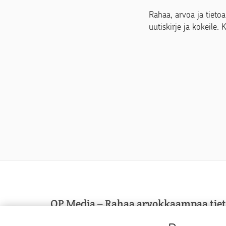
Rahaa, arvoa ja tietoa
uutiskirje ja kokeile. 
OP Media – Rahaa arvokkaampaa tie
OP Media on OP Pohjolan asiakasmedia, josta sa