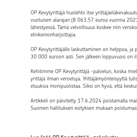
OP Kevytyrittäjä huolehtii itse yrittäjäeläkevakuu
vuotuisen alarajan (8 063,57 euroa vuonna 2021)
lähestyessä. Tämä velvollisuus koskee niin verokort
elinkeinonharjoittajia.
OP Kevytyrittäjälle laskuttaminen on helppoa, ja
30 000 euroon asti. Sen jälkeen loppuvuosi on il
Kehitimme OP Kevytyrittäjä -palvelun, koska mie
yrittäjä ilman veroetuja. Yrittäjämyönteisyyttä tuli
etuuksia monipuolistaa. Siksi on hyvä, että keskus
Artikkeli on päivitetty 17.6.2024 poistamalla ma
Suomen hallituksen esityksen mukaan poistumass