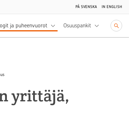
PÅ SVENSKA
IN ENGLISH
ogit ja puheenvuorot
Osuuspankit
nus
n yrittäjä,