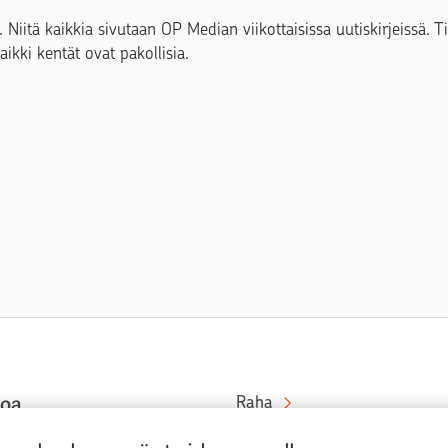
. Niitä kaikkia sivutaan OP Median viikottaisissa uutiskirjeissä. 
Kaikki kentät ovat pakollisia.
toa
Raha
Koti
at rahaa