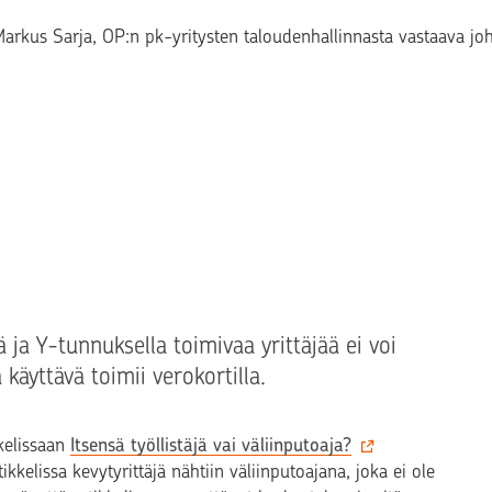
eksti
arkus Sarja
, OP:n pk-yritysten taloudenhallinnasta vastaava joh
 ja Y-tunnuksella toimivaa yrittäjää ei voi
 käyttävä toimii verokortilla.
kkelissaan
Itsensä työllistäjä vai väliinputoaja?
ikkelissa kevytyrittäjä nähtiin väliinputoajana, joka ei ole