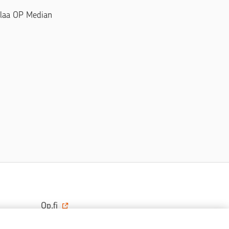
Tilaa OP Median
Op.fi
OP Koti