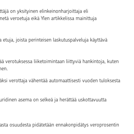
täjä on yksityinen elinkeinonharjoittaja eli
etä veroetuja eikä Ylen artikkelissa mainittuja
 etuja, joista perinteisen laskutuspalveluja käyttävä
ä verotuksessa liiketoimintaan liittyviä hankintoja, kuten
men.
isäksi verottaja vähentää automaattisesti vuoden tuloksesta
juridinen asema on selkeä ja herättää uskottavuutta
ttavasta osuudesta pidätetään ennakonpidätys veroprosentin