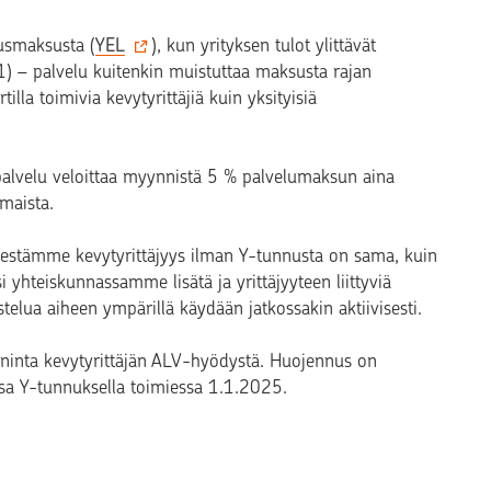
tusmaksusta (
YEL
), kun yrityksen tulot ylittävät
 – palvelu kuitenkin muistuttaa maksusta rajan
illa toimivia kevytyrittäjiä kuin yksityisiä
 palvelu veloittaa myynnistä 5 % palvelumaksun aina
maista.
lestämme kevytyrittäjyys ilman Y-tunnusta on sama, kuin
si yhteiskunnassamme lisätä ja yrittäjyyteen liittyviä
telua aiheen ympärillä käydään jatkossakin aktiivisesti.
ininta kevytyrittäjän ALV-hyödystä. Huojennus on
a Y-tunnuksella toimiessa 1.1.2025.