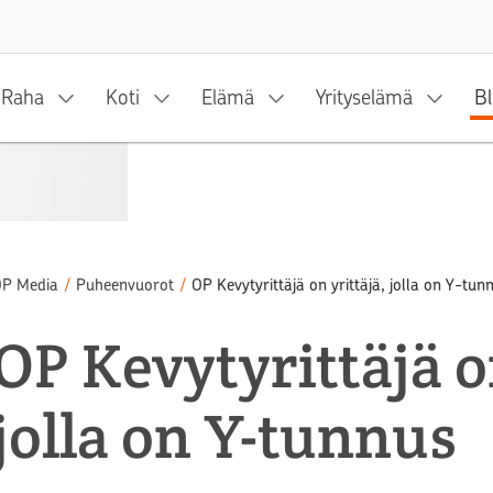
Siirry sisältöön
Raha
Koti
Elämä
Yrityselämä
Bl
P Media
/
Puheenvuorot
/
OP Kevytyrittäjä on yrittäjä, jolla on Y-tun
OP Kevytyrittäjä o
jolla on Y-tunnus