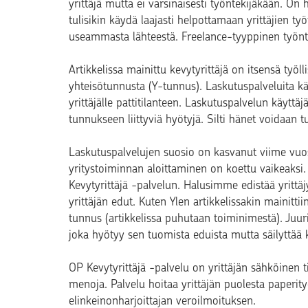
yrittäjä mutta ei varsinaisesti työntekijäkään. On h
tulisikin käydä laajasti helpottamaan yrittäjien t
useammasta lähteestä. Freelance-tyyppinen työn
Artikkelissa mainittu kevytyrittäjä on itsensä työll
yhteisötunnusta (Y-tunnus). Laskutuspalveluita kä
yrittäjälle pattitilanteen. Laskutuspalvelun käyttäjä
tunnukseen liittyviä hyötyjä. Silti hänet voidaan tu
Laskutuspalvelujen suosio on kasvanut viime vuo
yritystoiminnan aloittaminen on koettu vaikeaksi
Kevytyrittäjä -palvelun. Halusimme edistää yrittäj
yrittäjän edut. Kuten Ylen artikkelissakin mainitti
tunnus (artikkelissa puhutaan toiminimestä). Juur
joka hyötyy sen tuomista eduista mutta säilyttää
OP Kevytyrittäjä -palvelu on yrittäjän sähköinen til
menoja. Palvelu hoitaa yrittäjän puolesta paperit
elinkeinonharjoittajan veroilmoituksen.