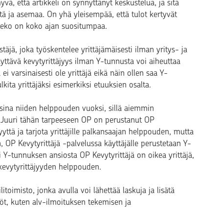
yvä, että artikkeli on synnyttänyt keskustelua, ja sitä
yötä ja asemaa. On yhä yleisempää, että tulot kertyvät
teko on koko ajan suositumpaa.
istäjä, joka työskentelee yrittäjämäisesti ilman yritys- ja
yttävä kevytyrittäjyys ilman Y-tunnusta voi aiheuttaa
 ei varsinaisesti ole yrittäjä eikä näin ollen saa Y-
lkita yrittäjäksi esimerkiksi etuuksien osalta.
sina niiden helppouden vuoksi, sillä aiemmin
. Juuri tähän tarpeeseen OP on perustanut OP
yyttä ja tarjota yrittäjille palkansaajan helppouden, mutta
in, OP Kevytyrittäjä -palvelussa käyttäjälle perustetaan Y-
i Y-tunnuksen ansiosta OP Kevytyrittäjä on oikea yrittäjä,
 kevytyrittäjyyden helppouden.
itoimisto, jonka avulla voi lähettää laskuja ja lisätä
yöt, kuten alv-ilmoituksen tekemisen ja