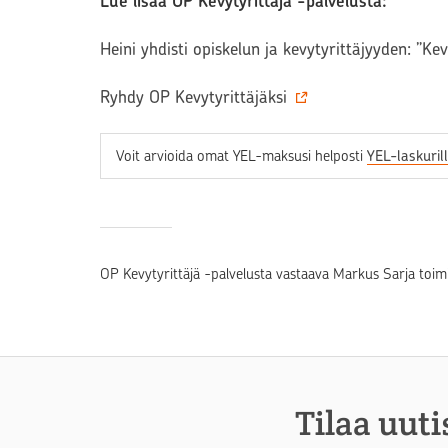
Lue lisää OP Kevytyrittäjä -palvelusta:
Heini yhdisti opiskelun ja kevytyrittäjyyden: ”Ke
Ryhdy OP Kevytyrittäjäksi
Voit arvioida omat YEL-maksusi helposti
YEL-laskuril
OP Kevytyrittäjä -palvelusta vastaava Markus Sarja toim
Tilaa uuti