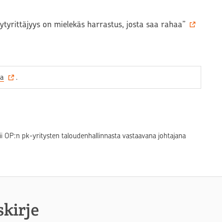
vytyrittäjyys on mielekäs harrastus, josta saa rahaa”
la
.
ii OP:n pk-yritysten taloudenhallinnasta vastaavana johtajana
skirje