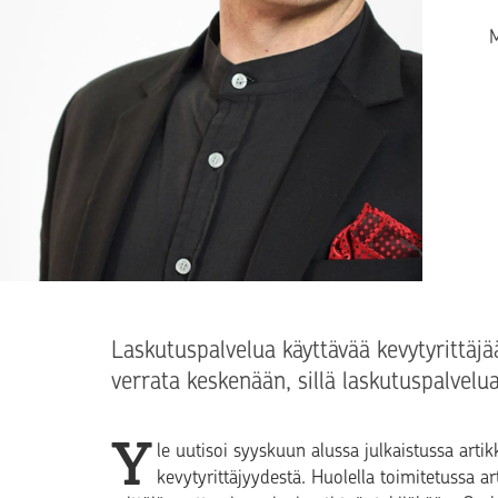
T
M
Laskutuspalvelua käyttävää kevytyrittäjää
verrata keskenään, sillä laskutuspalvelua
Y
le uutisoi syyskuun alussa julkaistussa arti
kevytyrittäjyydestä. Huolella toimitetussa art