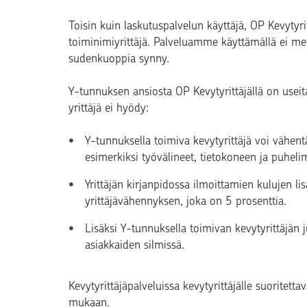
Toisin kuin laskutuspalvelun käyttäjä, OP Kevytyrit
toiminimiyrittäjä. Palveluamme käyttämällä ei men
sudenkuoppia synny.
Y-tunnuksen ansiosta OP Kevytyrittäjällä on useita
yrittäjä ei hyödy:
Y-tunnuksella toimiva kevytyrittäjä voi vähentä
esimerkiksi työvälineet, tietokoneen ja puheli
Yrittäjän kirjanpidossa ilmoittamien kulujen l
yrittäjävähennyksen, joka on 5 prosenttia.
Lisäksi Y-tunnuksella toimivan kevytyrittäjän 
asiakkaiden silmissä.
Kevytyrittäjäpalveluissa kevytyrittäjälle suorite
mukaan.