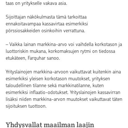
taas on yritykselle vakava asia.
Sijoittajan näkökulmasta tämä tarkoittaa
ennakoitavampaa kassavirtaa esimerkiksi
pörssiosakkeiden osinkoihin verrattuna.
– Vaikka lainan markkina-arvo voi vaihdella korkotason ja
luottoriskin mukana, korkomaksujen rytmi on tiedossa
etukäteen, Farquhar sanoo.
Yrityslainojen markkina-arvoon vaikuttavat kuitenkin aina
esimerkiksi yleisen korkotason muutokset, yrityksen
taloudellinen tilanne sekä markkinatilanne, kuten
esimerkiksi inflaatio-odotukset. Yrityslainojen kassavirran
lisäksi niiden markkina-arvon muutokset vaikuttavat täten
sijoituksen tuottoon.
Yhdysvallat maailman laajin