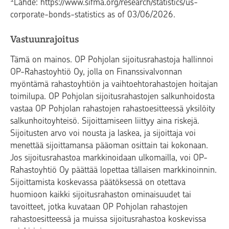
Lähde: https://www.sifma.org/research/statistics/us-
corporate-bonds-statistics as of 03/06/2026.
Vastuunrajoitus
Tämä on mainos. OP Pohjolan sijoitusrahastoja hallinnoi
OP-Rahastoyhtiö Oy, jolla on Finanssivalvonnan
myöntämä rahastoyhtiön ja vaihtoehtorahastojen hoitajan
toimilupa. OP Pohjolan sijoitusrahastojen salkunhoidosta
vastaa OP Pohjolan rahastojen rahastoesitteessä yksilöity
salkunhoitoyhteisö. Sijoittamiseen liittyy aina riskejä.
Sijoitusten arvo voi nousta ja laskea, ja sijoittaja voi
menettää sijoittamansa pääoman osittain tai kokonaan.
Jos sijoitusrahastoa markkinoidaan ulkomailla, voi OP-
Rahastoyhtiö Oy päättää lopettaa tällaisen markkinoinnin.
Sijoittamista koskevassa päätöksessä on otettava
huomioon kaikki sijoitusrahaston ominaisuudet tai
tavoitteet, jotka kuvataan OP Pohjolan rahastojen
rahastoesitteessä ja muissa sijoitusrahastoa koskevissa