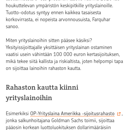
houkuttelevan ympäristön keskipitkille yrityslainoille.
Tuotto-odotus syntyy ennen kaikkea tasaisesta
korkovirrasta, ei nopeista arvonnousuista, Farquhar
sanoo.
Miten yrityslainoihin sitten pääsee käsiksi?
Yksityissijoittajalle yksittäisen yrityslainan ostaminen
vaatisi usein vähintään 100 000 euron kertasijoituksen,
mikä tekee siitä kallista ja riskialtista, joten helpompi tapa
on sijoittaa lainoihin rahaston kautta.
Rahaston kautta kiinni
yrityslainoihin
Esimerkiksi
OP‑Yrityslaina Amerikka ‑sijoitusrahasto
,
jonka salkunhoitajana Goldman Sachs toimii, sijoittaa
pääosin korkean luottoluokituksen dollarimääräisiin