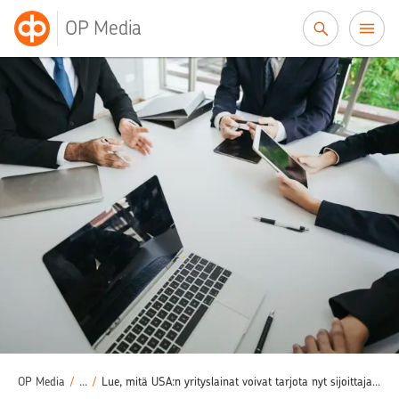
Siirry sisältöön
OP Media
Säästäminen
Rahastosäästäminen
/
/
OP Media
/
...
/
Lue, mitä USA:n yrityslainat voivat tarjota nyt sijoittajalle