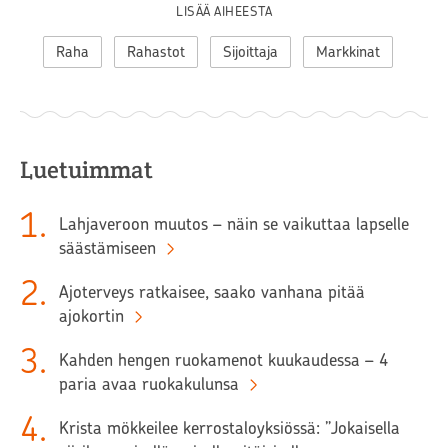
LISÄÄ AIHEESTA
Raha
Rahastot
Sijoittaja
Markkinat
Luetuimmat
1
.
Lahjaveroon muutos – näin se vaikuttaa lapselle
säästämiseen
2
.
Ajoterveys ratkaisee, saako vanhana pitää
ajokortin
3
.
Kahden hengen ruokamenot kuukaudessa – 4
paria avaa ruokakulunsa
4
.
Krista mökkeilee kerrostaloyksiössä: ”Jokaisella