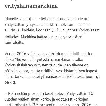
yrityslainamarkkina
Monelle sijoittajalle erityisen kiinnostava kohde on
Yhdysvaltain yrityslainamarkkina, joka on maailman
suurin ja likvidein, kooltaan yli 11 biljoonaa Yhdysvaltain
1
dollaria
. Markkina kattaa tuhansia yrityksiä eri
toimialoilta.
Vuotta 2026 voi kuvata valikoivien mahdollisuuksien
ajaksi Yhdysvaltain yrityslainamarkkinan osalta.
Yhdysvaltalaisten yritysten taloudellinen tilanne on
pääosin vakaa, mutta riskilisät ovat historiallisen kapeat.
Tämä tarkoittaa, ettei ylimääräisestä riskinotosta juuri nyt
palkita.
– Noin neljän prosentin tasolla oleva Yhdysvaltain 10
vuoden valtionlainan korko, ja odotukset korkojen
asettumisesta 3–3,5 prosentin tasolle vuonna 2026 luo