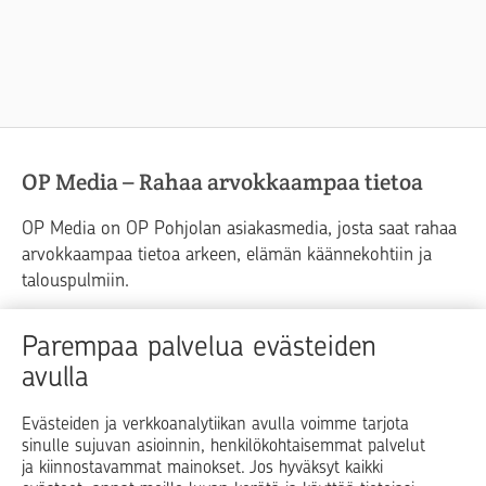
OP Media – Rahaa arvokkaampaa tietoa
OP Media on OP Pohjolan asiakasmedia, josta saat rahaa
arvokkaampaa tietoa arkeen, elämän käännekohtiin ja
talouspulmiin.
Raha
Koti
Elämä
Yrityselämä
Parempaa palvelua evästeiden
avulla
Blogit ja puheenvuorot
Osuuspankit
Evästeiden ja verkkoanalytiikan avulla voimme tarjota
sinulle sujuvan asioinnin, henkilökohtaisemmat palvelut
Op.fi
OP Koti
Pohjola Vahinkoapu
ja kiinnostavammat mainokset. Jos hyväksyt kaikki