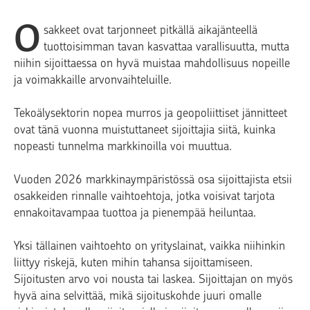
O
sakkeet ovat tarjonneet pitkällä aikajänteellä
tuottoisimman tavan kasvattaa varallisuutta, mutta
niihin sijoittaessa on hyvä muistaa mahdollisuus nopeille
ja voimakkaille arvonvaihteluille.
Tekoälysektorin nopea murros ja geopoliittiset jännitteet
ovat tänä vuonna muistuttaneet sijoittajia siitä, kuinka
nopeasti tunnelma markkinoilla voi muuttua.
Vuoden 2026 markkinaympäristössä osa sijoittajista etsii
osakkeiden rinnalle vaihtoehtoja, jotka voisivat tarjota
ennakoitavampaa tuottoa ja pienempää heiluntaa.
Yksi tällainen vaihtoehto on yrityslainat, vaikka niihinkin
liittyy riskejä, kuten mihin tahansa sijoittamiseen.
Sijoitusten arvo voi nousta tai laskea. Sijoittajan on myös
hyvä aina selvittää, mikä sijoituskohde juuri omalle