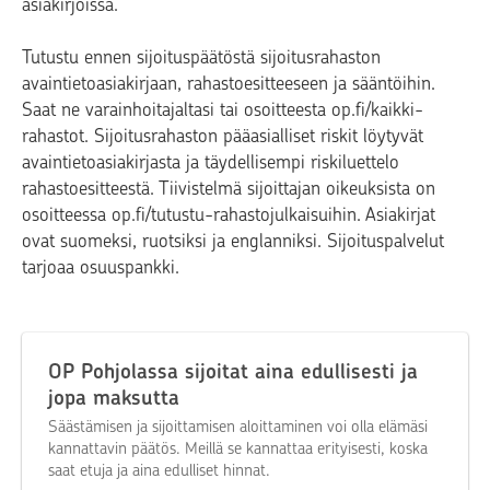
asiakirjoissa.
Tutustu ennen sijoituspäätöstä sijoitusrahaston
avaintietoasiakirjaan, rahastoesitteeseen ja sääntöihin.
Saat ne varainhoitajaltasi tai osoitteesta op.fi/kaikki-
rahastot. Sijoitusrahaston pääasialliset riskit löytyvät
avaintietoasiakirjasta ja täydellisempi riskiluettelo
rahastoesitteestä. Tiivistelmä sijoittajan oikeuksista on
osoitteessa op.fi/tutustu-rahastojulkaisuihin. Asiakirjat
ovat suomeksi, ruotsiksi ja englanniksi. Sijoituspalvelut
tarjoaa osuuspankki.
OP Pohjolassa sijoitat aina edullisesti ja
jopa maksutta
Säästämisen ja sijoittamisen aloittaminen voi olla elämäsi
kannattavin päätös. Meillä se kannattaa erityisesti, koska
saat etuja ja aina edulliset hinnat.