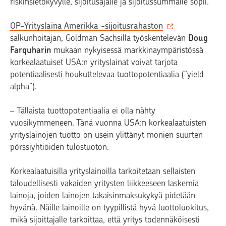
riskinsietokyvylle, sijoitusajalle ja sijoitussummalle sopii.
OP-Yrityslaina Amerikka -sijoitusrahaston
salkunhoitajan, Goldman Sachsilla työskentelevän
Doug
Farquharin
mukaan nykyisessä markkinaympäristössä
korkealaatuiset USA:n yrityslainat voivat tarjota
potentiaalisesti houkuttelevaa tuottopotentiaalia (“yield
alpha”).
– Tällaista tuottopotentiaalia ei olla nähty
vuosikymmeneen. Tänä vuonna USA:n korkealaatuisten
yrityslainojen tuotto on usein ylittänyt monien suurten
pörssiyhtiöiden tulostuoton.
Korkealaatuisilla yrityslainoilla tarkoitetaan sellaisten
taloudellisesti vakaiden yritysten liikkeeseen laskemia
lainoja, joiden lainojen takaisinmaksukykyä pidetään
hyvänä. Näille lainoille on tyypillistä hyvä luottoluokitus,
mikä sijoittajalle tarkoittaa, että yritys todennäköisesti