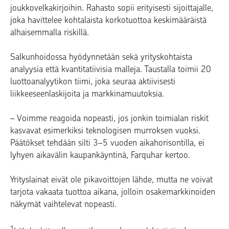
joukkovelkakirjoihin. Rahasto sopii erityisesti sijoittajalle,
joka havittelee kohtalaista korkotuottoa keskimääräistä
alhaisemmalla riskillä.
Salkunhoidossa hyödynnetään sekä yrityskohtaista
analyysia että kvantitatiivisia malleja. Taustalla toimii 20
luottoanalyytikon tiimi, joka seuraa aktiivisesti
liikkeeseenlaskijoita ja markkinamuutoksia.
– Voimme reagoida nopeasti, jos jonkin toimialan riskit
kasvavat esimerkiksi teknologisen murroksen vuoksi.
Päätökset tehdään silti 3–5 vuoden aikahorisontilla, ei
lyhyen aikavälin kaupankäyntinä, Farquhar kertoo.
Yrityslainat eivät ole pikavoittojen lähde, mutta ne voivat
tarjota vakaata tuottoa aikana, jolloin osakemarkkinoiden
näkymät vaihtelevat nopeasti.
1