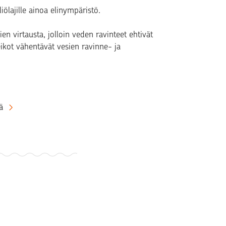
ölajille ainoa elinympäristö.
en virtausta, jolloin veden ravinteet ehtivät
ikot vähentävät vesien ravinne- ja
ä