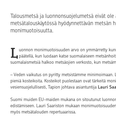
Talousmetsä ja luonnonsuojelumetsä eivät ole 
metsätalouskäytössä hyödynnettävän metsän ho
monimuotoisuutta.
L
uonnon monimuotoisuuden arvo on ymmärretty kunnol
päätellä, kun luodaan katse suomalaiseen metsänhoi
suomalaismetsiä halkoo metsäojien verkosto, kun metsäm
– Veden vaikutus on pyritty metsistämme minimoimaan. 
pieniä kosteikoita. Kosteikot puolestaan ovat tärkeitä m
vesiensuojelullisesti, Tapion johtava asiantuntija
Lauri Saa
Suomi muiden EU-maiden mukana on sitoutunut luonnon 
edistämiseen. Lauri Saariston mukaan monimuotoisuuden 
myös metsätalouden repertuaarissa.