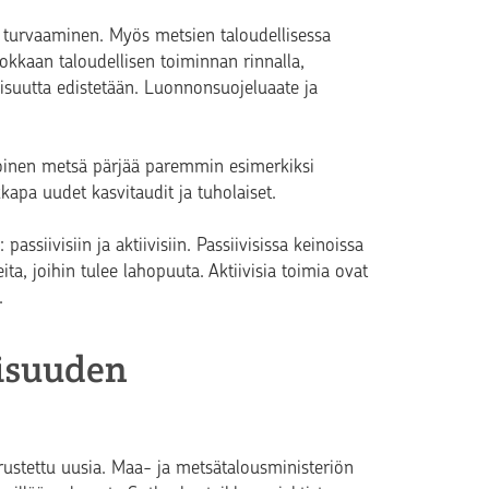
turvaaminen. Myös metsien taloudellisessa
okkaan taloudellisen toiminnan rinnalla,
isuutta edistetään. Luonnonsuojeluaate ja
oinen metsä pärjää paremmin esimerkiksi
kapa uudet kasvitaudit ja tuholaiset.
ssiivisiin ja aktiivisiin. Passiivisissa keinoissa
a, joihin tulee lahopuuta. Aktiivisia toimia ovat
.
isuuden
erustettu uusia. Maa- ja metsätalousministeriön