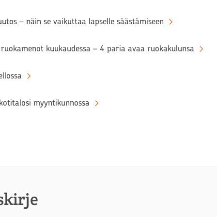
tos – näin se vaikuttaa lapselle säästämiseen
ruokamenot kuukaudessa – 4 paria avaa ruokakulunsa
llossa
kotitalosi myyntikunnossa
skirje