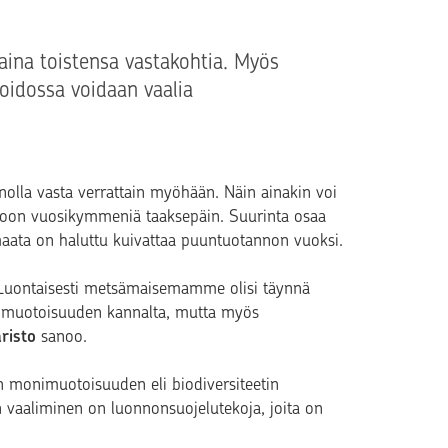
aina toistensa vastakohtia. Myös
idossa voidaan vaalia
la vasta verrattain myöhään. Näin ainakin voi
toon vuosikymmeniä taaksepäin. Suurinta osaa
aata on haluttu kuivattaa puuntuotannon vuoksi.
Luontaisesti metsämaisemamme olisi täynnä
onimuotoisuuden kannalta, mutta myös
risto
sanoo.
monimuotoisuuden eli biodiversiteetin
vaaliminen on luonnonsuojelutekoja, joita on