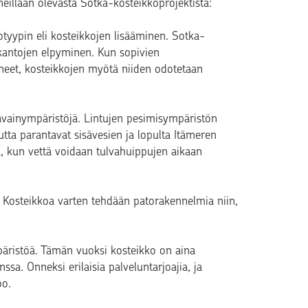
illään olevasta Sotka-kosteikkoprojektista:
yypin eli kosteikkojen lisääminen. Sotka-
ukantojen elpyminen. Kun sopivien
neet, kosteikkojen myötä niiden odotetaan
avainympäristöjä. Lintujen pesimisympäristön
utta parantavat sisävesien ja lopulta Itämeren
a, kun vettä voidaan tulvahuippujen aikaan
. Kosteikkoa varten tehdään patorakennelmia niin,
päristöä. Tämän vuoksi kosteikko on aina
a. Onneksi erilaisia palveluntarjoajia, ja
oo.