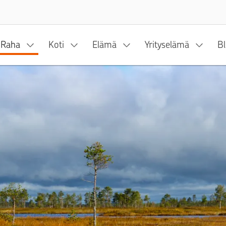
Siirry sisältöön
Raha
Koti
Elämä
Yrityselämä
Bl