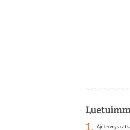
Luetuimm
1
.
Ajoterveys ratk