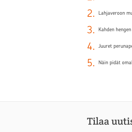
2
.
Lahjaveroon muu
3
.
Kahden hengen 
4
.
Juuret perunape
5
.
Näin pidät oma
Tilaa uuti