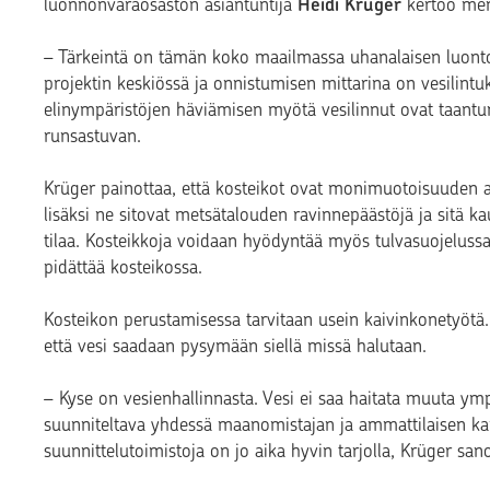
luonnonvaraosaston asiantuntija
Heidi Krüger
kertoo mene
– Tärkeintä on tämän koko maailmassa uhanalaisen luontot
projektin keskiössä ja onnistumisen mittarina on vesilint
elinympäristöjen häviämisen myötä vesilinnut ovat taantu
runsastuvan.
Krüger painottaa, että kosteikot ovat monimuotoisuuden 
lisäksi ne sitovat metsätalouden ravinnepäästöjä ja sitä ka
tilaa. Kosteikkoja voidaan hyödyntää myös tulvasuojeluss
pidättää kosteikossa.
Kosteikon perustamisessa tarvitaan usein kaivinkonetyötä
että vesi saadaan pysymään siellä missä halutaan.
– Kyse on vesienhallinnasta. Vesi ei saa haitata muuta ym
suunniteltava yhdessä maanomistajan ja ammattilaisen kanss
suunnittelutoimistoja on jo aika hyvin tarjolla, Krüger san