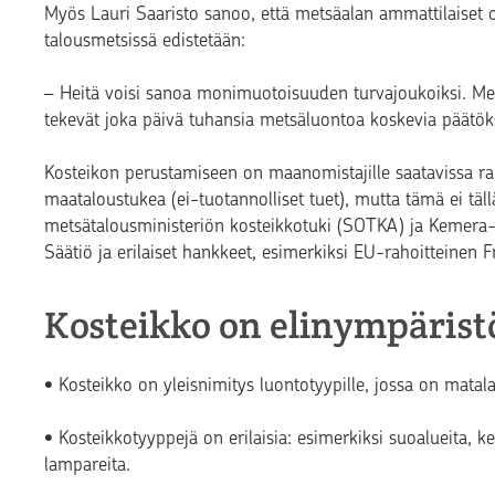
Myös Lauri Saaristo sanoo, että metsäalan ammattilaiset 
talousmetsissä edistetään:
– Heitä voisi sanoa monimuotoisuuden turvajoukoiksi. Met
tekevät joka päivä tuhansia metsäluontoa koskevia päätöks
Kosteikon perustamiseen on maanomistajille saatavissa rah
maataloustukea (ei-tuotannolliset tuet), mutta tämä ei tällä
metsätalousministeriön kosteikkotuki (SOTKA) ja Kemera-
Säätiö ja erilaiset hankkeet, esimerkiksi EU-rahoitteinen 
Kosteikko on elinympäristö
• Kosteikko on yleisnimitys luontotyypille, jossa on matalaa
• Kosteikkotyyppejä on erilaisia: esimerkiksi suoalueita, k
lampareita.