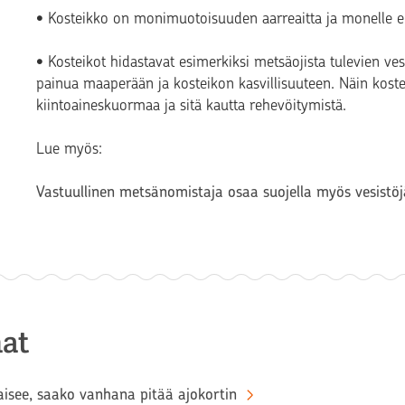
• Kosteikko on monimuotoisuuden aarreaitta ja monelle eli
• Kosteikot hidastavat esimerkiksi metsäojista tulevien vesi
painua maaperään ja kosteikon kasvillisuuteen. Näin koste
kiintoaineskuormaa ja sitä kautta rehevöitymistä.
Lue myös:
Vastuullinen metsänomistaja osaa suojella myös vesistöj
at
aisee, saako vanhana pitää ajokortin