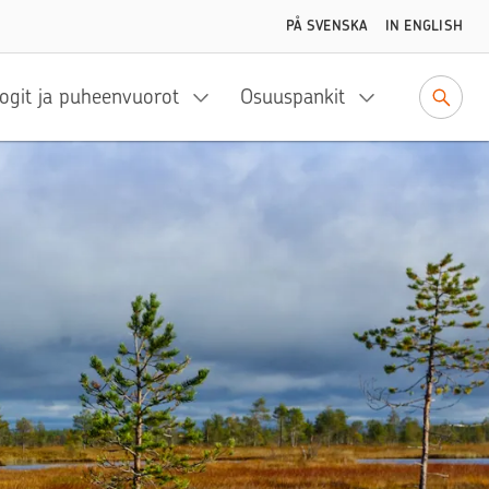
PÅ SVENSKA
IN ENGLISH
ogit ja puheenvuorot
Osuuspankit