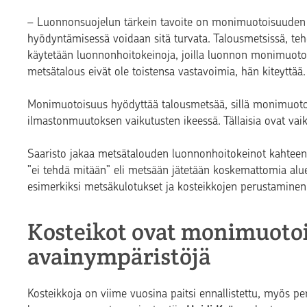
– Luonnonsuojelun tärkein tavoite on monimuotoisuuden 
hyödyntämisessä voidaan sitä turvata. Talousmetsissä, teh
käytetään luonnonhoitokeinoja, joilla luonnon monimuoto
metsätalous eivät ole toistensa vastavoimia, hän kiteyttää.
Monimuotoisuus hyödyttää talousmetsää, sillä monimuot
ilmastonmuutoksen vaikutusten ikeessä. Tällaisia ovat vaik
Saaristo jakaa metsätalouden luonnonhoitokeinot kahteen: pa
”ei tehdä mitään” eli metsään jätetään koskemattomia alueit
esimerkiksi metsäkulotukset ja kosteikkojen perustaminen
Kosteikot ovat monimuoto
avainympäristöjä
Kosteikkoja on viime vuosina paitsi ennallistettu, myös p