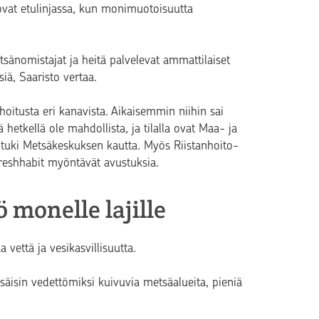
ovat etulinjassa, kun monimuotoisuutta
sänomistajat ja heitä palvelevat ammattilaiset
iä, Saaristo vertaa.
oitusta eri kanavista. Aikaisemmin niihin sai
 hetkellä ole mahdollista, ja tilalla ovat Maa- ja
tuki Metsäkeskuksen kautta. Myös Riistanhoito-
Freshhabit myöntävät avustuksia.
 monelle lajille
 vettä ja vesikasvillisuutta.
esäisin vedettömiksi kuivuvia metsäalueita, pieniä