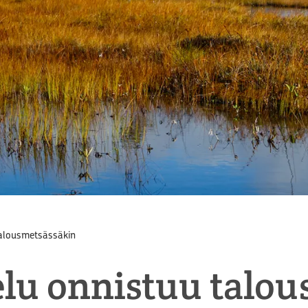
alousmetsässäkin
lu onnistuu talou