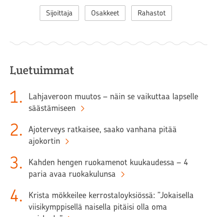
Sijoittaja
Osakkeet
Rahastot
Luetuimmat
1
.
Lahjaveroon muutos – näin se vaikuttaa lapselle
säästämiseen
2
.
Ajoterveys ratkaisee, saako vanhana pitää
ajokortin
3
.
Kahden hengen ruokamenot kuukaudessa – 4
paria avaa ruokakulunsa
4
.
Krista mökkeilee kerrostaloyksiössä: ”Jokaisella
viisikymppisellä naisella pitäisi olla oma