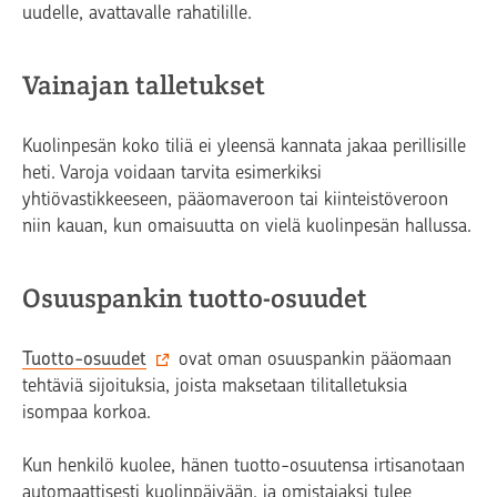
uudelle, avattavalle rahatilille.
Vainajan talletukset
Kuolinpesän koko tiliä ei yleensä kannata jakaa perillisille
heti. Varoja voidaan tarvita esimerkiksi
yhtiövastikkeeseen, pääomaveroon tai kiinteistöveroon
niin kauan, kun omaisuutta on vielä kuolinpesän hallussa.
Osuuspankin tuotto-osuudet
Tuotto-osuudet
ovat oman osuuspankin pääomaan
tehtäviä sijoituksia, joista maksetaan tilitalletuksia
isompaa korkoa.
Kun henkilö kuolee, hänen tuotto-osuutensa irtisanotaan
automaattisesti kuolinpäivään, ja omistajaksi tulee