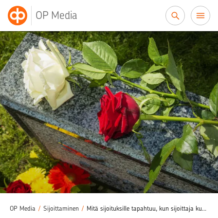
Siirry sisältöön
OP Media
OP Media
/
Sijoittaminen
/
Mitä sijoituksille tapahtuu, kun sijoittaja kuolee – myydäänkö vai siirretäänkö?