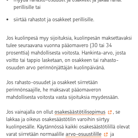
perillisille tai
siirtää rahastot ja osakkeet perillisille.
Jos kuolinpesä myy sijoituksia, kuolinpesän maksettavaksi
tulee seuraavana vuonna pääomavero (30 tai 34
prosenttia) mahdollisesta voitosta. Hankinta-arvo, josta
voitto tai tappio lasketaan, on osakkeen tai rahasto-
osuuden arvo perinnönjättäjän kuolinpäivänä.
Jos rahasto-osuudet ja osakkeet siirretään
perinnönsaajille, he maksavat pääomaveron
mahdollisesta voitosta vasta sijoituksia myydessään.
Jos vainajalla on ollut
osakesäästötilisopimus
, se
lakkaa ja oikeus osakesäästötilin varoihin siirtyy
kuolinpesälle. Käytännössä kaikki osakesäästötilillä olevat
varat siirretään normaalille
arvo-osuustilille
ja