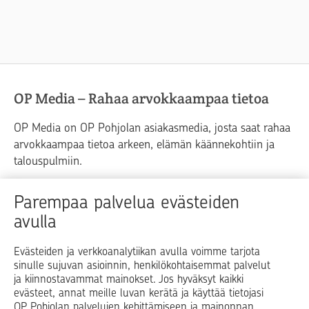
OP Media – Rahaa arvokkaampaa tietoa
OP Media on OP Pohjolan asiakasmedia, josta saat rahaa
arvokkaampaa tietoa arkeen, elämän käännekohtiin ja
talouspulmiin.
Raha
Koti
Elämä
Yrityselämä
Parempaa palvelua evästeiden
avulla
Blogit ja puheenvuorot
Osuuspankit
Evästeiden ja verkkoanalytiikan avulla voimme tarjota
sinulle sujuvan asioinnin, henkilökohtaisemmat palvelut
Op.fi
OP Koti
Pohjola Vahinkoapu
ja kiinnostavammat mainokset. Jos hyväksyt kaikki
evästeet, annat meille luvan kerätä ja käyttää tietojasi
Facebook
X
LinkedIn
Instagram
OP Pohjolan palvelujen kehittämiseen ja mainonnan