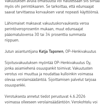
Vakuutuksen avulla omaisuutta voi halutessaan siis siirtää
myös ohi perintökaaren.
Se tarkoittaa, että edunsaajat
saavat tarvittaessa korvauksen varat nopeasti käyttöönsä.
Lähiomaiset maksavat vakuutuskorvauksesta veroa
perintöveroprosentin mukaan, muut edunsaajat
pääomatuloveroa 30 tai 34 prosenttia summasta
riippuen.
Jutun asiantuntijana
Katja Taponen
, OP-Henkivakuutus
Sijoitusvakuutuksen myöntää OP-Henkivakuutus Oy,
jonka asiamiehenä osuuspankit toimivat. Vakuutusten
verotus voi muuttua ja noudattaa kulloinkin voimassa
olevaa verolainsäädäntöä. Sijoittamisen palvelut tarjoaa
osuuspankki.
Verotuksesta annetut tiedot perustuvat 4.6.2026
voimassa olleeseen verolainsäädäntöön. Verokohtelu voi