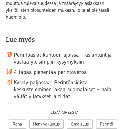
muuttua tulevaisuudessa ja määräytyy asiakkaan
yksilöllisten olosuhteiden mukaan, joita ei ole tässä
huomioitu.
Lue myös
Perintöasiat kuntoon ajoissa – asiantuntija
vastaa yleisimpiin kysymyksiin
4 tapaa pienentää perintöveroa
Kysely paljastaa: Perintöasioista
keskusteleminen jakaa suomalaiset – näin
vältät yllätykset ja riidat
LISÄÄ AIHEESTA
Raha
Henkivakuutus
Omaisuus
Perintö