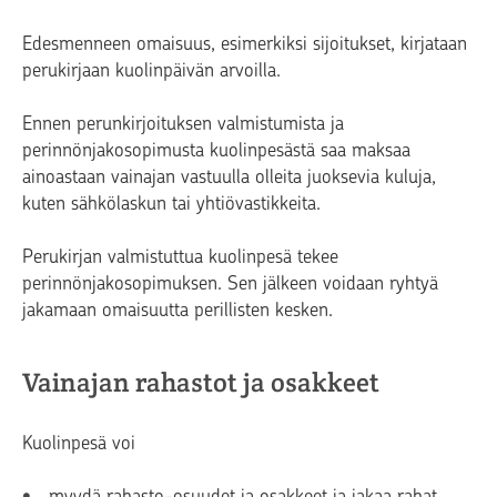
Edesmenneen omaisuus, esimerkiksi sijoitukset, kirjataan
perukirjaan kuolinpäivän arvoilla.
Ennen perunkirjoituksen valmistumista ja
perinnönjakosopimusta kuolinpesästä saa maksaa
ainoastaan vainajan vastuulla olleita juoksevia kuluja,
kuten sähkölaskun tai yhtiövastikkeita.
Perukirjan valmistuttua kuolinpesä tekee
perinnönjakosopimuksen. Sen jälkeen voidaan ryhtyä
jakamaan omaisuutta perillisten kesken.
Vainajan rahastot ja osakkeet
Kuolinpesä voi
myydä rahasto-osuudet ja osakkeet ja jakaa rahat