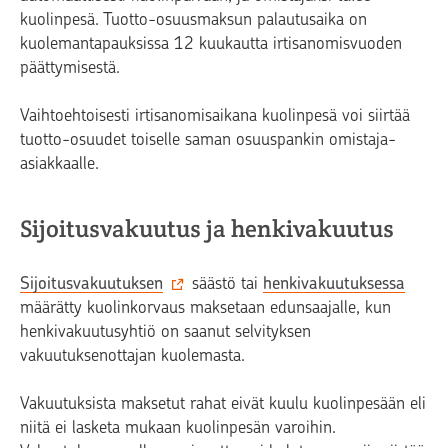
kuolinpesä. Tuotto-osuusmaksun palautusaika on
kuolemantapauksissa 12 kuukautta irtisanomisvuoden
päättymisestä.
Vaihtoehtoisesti irtisanomisaikana kuolinpesä voi siirtää
tuotto-osuudet toiselle saman osuuspankin omistaja-
asiakkaalle.
Sijoitusvakuutus ja henkivakuutus
Sijoitusvakuutuksen
säästö tai
henkivakuutuksessa
määrätty kuolinkorvaus maksetaan edunsaajalle, kun
henkivakuutusyhtiö on saanut selvityksen
vakuutuksenottajan kuolemasta.
Vakuutuksista maksetut rahat eivät kuulu kuolinpesään eli
niitä ei lasketa mukaan kuolinpesän varoihin.