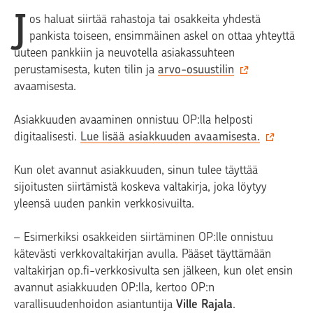
J
os haluat siirtää rahastoja tai osakkeita yhdestä
pankista toiseen, ensimmäinen askel on ottaa yhteyttä
uuteen pankkiin ja neuvotella asiakassuhteen
perustamisesta, kuten tilin ja
arvo-osuustilin
avaamisesta.
Asiakkuuden avaaminen onnistuu OP:lla helposti
digitaalisesti.
Lue lisää asiakkuuden avaamisesta.
Kun olet avannut asiakkuuden, sinun tulee täyttää
sijoitusten siirtämistä koskeva valtakirja, joka löytyy
yleensä uuden pankin verkkosivuilta.
– Esimerkiksi osakkeiden siirtäminen OP:lle onnistuu
kätevästi verkkovaltakirjan avulla. Pääset täyttämään
valtakirjan op.fi-verkkosivulta sen jälkeen, kun olet ensin
avannut asiakkuuden OP:lla, kertoo OP:n
varallisuudenhoidon asiantuntija
Ville Rajala
.