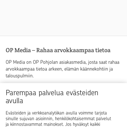
OP Media – Rahaa arvokkaampaa tietoa
OP Media on OP Pohjolan asiakasmedia, josta saat rahaa
arvokkaampaa tietoa arkeen, elämän käännekohtiin ja
talouspulmiin.
Raha
Koti
Elämä
Yrityselämä
Parempaa palvelua evästeiden
avulla
Blogit ja puheenvuorot
Osuuspankit
Evästeiden ja verkkoanalytiikan avulla voimme tarjota
sinulle sujuvan asioinnin, henkilökohtaisemmat palvelut
Op.fi
OP Koti
Pohjola Vahinkoapu
ja kiinnostavammat mainokset. Jos hyväksyt kaikki