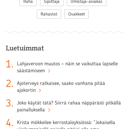
Raha
Sijoittaja
Omistaja-asiakas
Rahastot
Osakkeet
Luetuimmat
1
.
Lahjaveroon muutos – näin se vaikuttaa lapselle
säästämiseen
2
.
Ajoterveys ratkaisee, saako vanhana pitää
ajokortin
3
.
Joko käytät tätä? Siirrä rahaa näppärästi pitkällä
painalluksella
4
.
Krista mökkeilee kerrostaloyksiössä: ”Jokaisella