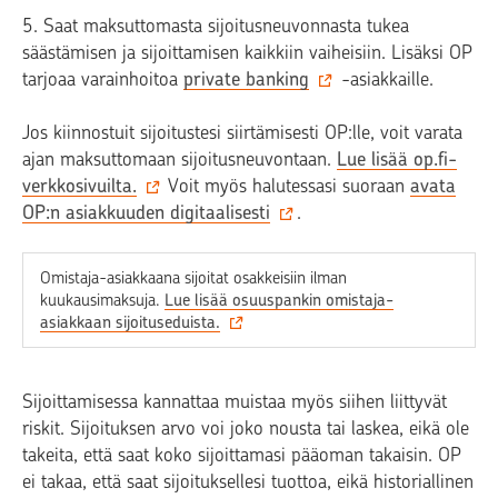
5. Saat maksuttomasta sijoitusneuvonnasta tukea
säästämisen ja sijoittamisen kaikkiin vaiheisiin. Lisäksi OP
tarjoaa varainhoitoa
private banking
-asiakkaille.
Jos kiinnostuit sijoitustesi siirtämisesti OP:lle, voit varata
ajan maksuttomaan sijoitusneuvontaan.
Lue lisää op.fi-
verkkosivuilta.
Voit myös halutessasi suoraan
avata
OP:n asiakkuuden digitaalisesti
.
Omistaja-asiakkaana sijoitat osakkeisiin ilman
kuukausimaksuja.
Lue lisää osuuspankin omistaja-
asiakkaan sijoituseduista.
Sijoittamisessa kannattaa muistaa myös siihen liittyvät
riskit. Sijoituksen arvo voi joko nousta tai laskea, eikä ole
takeita, että saat koko sijoittamasi pääoman takaisin. OP
ei takaa, että saat sijoituksellesi tuottoa, eikä historiallinen