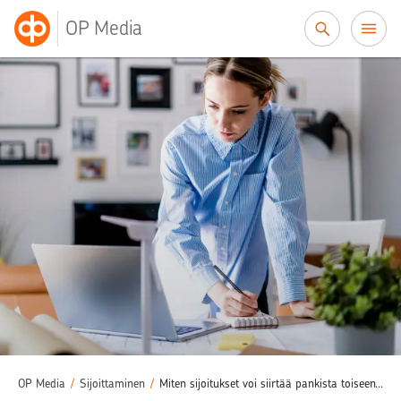
Siirry sisältöön
OP Media
OP Media
/
Sijoittaminen
/
Miten sijoitukset voi siirtää pankista toiseen? Huomioi nämä