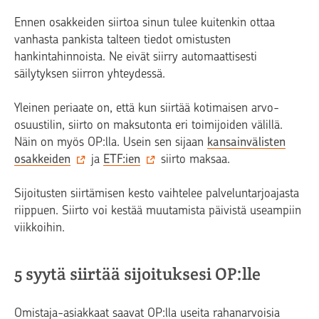
Ennen osakkeiden siirtoa sinun tulee kuitenkin ottaa
vanhasta pankista talteen tiedot omistusten
hankintahinnoista. Ne eivät siirry automaattisesti
säilytyksen siirron yhteydessä.
Yleinen periaate on, että kun siirtää kotimaisen arvo-
osuustilin, siirto on maksutonta eri toimijoiden välillä.
Näin on myös OP:lla. Usein sen sijaan
kansainvälisten
osakkeiden
ja
ETF:ien
siirto maksaa.
Sijoitusten siirtämisen kesto vaihtelee palveluntarjoajasta
riippuen. Siirto voi kestää muutamista päivistä useampiin
viikkoihin.
5 syytä siirtää sijoituksesi OP:lle
Omistaja-asiakkaat saavat OP:lla useita rahanarvoisia