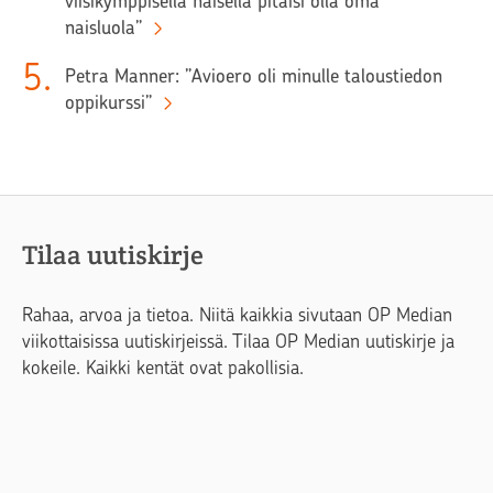
viisikymppisellä naisella pitäisi olla oma
naisluola”
5
.
Petra Manner: ”Avioero oli minulle taloustiedon
oppikurssi”
Tilaa uutiskirje
Rahaa, arvoa ja tietoa. Niitä kaikkia sivutaan OP Median
viikottaisissa uutiskirjeissä. Tilaa OP Median uutiskirje ja
kokeile. Kaikki kentät ovat pakollisia.