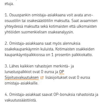
etuja.
1. Osuuspankin omistaja-asiakkaana voit avata arvo-
osuustilin tai osakesäästötilin maksutta. Saat avaamisen
yhteydessä maksutta sekä kotimaisten että ulkomaisten
yhtiöiden suomenkielisen osakeanalyysin.
2. Omistaja-asiakkaana saat myös alennuksia
osakekaupankäynnin kuluista. Kotimaisten osakkeiden
kaupankäyntipalkkioissa on 1 prosentin palkkiokatto.
3. Lähes kaikkien rahastojen merkintä- ja
lunastuspalkkiot ovat 0 euroa ja
OP
Sijoitusvakuutuksen
lisäsijoitukset ovat 0 euroa
omistaja-asiakkaille.
4. Omistaja-asiakkaat saavat OP-bonuksia rahastoista ja
vakuutussäästöistä.