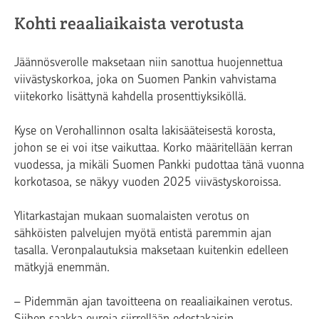
Kohti reaaliaikaista verotusta
Jäännösverolle maksetaan niin sanottua huojennettua
viivästyskorkoa, joka on Suomen Pankin vahvistama
viitekorko lisättynä kahdella prosenttiyksiköllä.
Kyse on Verohallinnon osalta lakisääteisestä korosta,
johon se ei voi itse vaikuttaa. Korko määritellään kerran
vuodessa, ja mikäli Suomen Pankki pudottaa tänä vuonna
korkotasoa, se näkyy vuoden 2025 viivästyskoroissa.
Ylitarkastajan mukaan suomalaisten verotus on
sähköisten palvelujen myötä entistä paremmin ajan
tasalla. Veronpalautuksia maksetaan kuitenkin edelleen
mätkyjä enemmän.
– Pidemmän ajan tavoitteena on reaaliaikainen verotus.
Siihen saakka euroja siirrellään edestakaisin