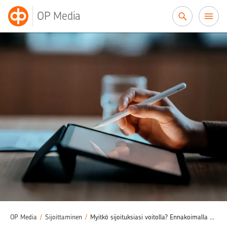
Siirry sisältöön
OP Media
OP Media
/
Sijoittaminen
/
Myitkö sijoituksiasi voitolla? Ennakoimalla vältyt mätkyiltä ja viivästyskoroilta