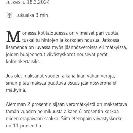
18.3.2024
JULKAISTU
Lukuaika
3
min
M
onessa kotitaloudessa on viimeiset pari vuotta
tuskailtu hintojen ja korkojen nousua. Jatkossa
lisämenoa on luvassa myös jäännösveroissa eli mätkyissä,
joiden huojennetut viivästyskorot nousevat peräti
kolminkertaisiksi.
Jos olet maksanut vuoden aikana liian vähän veroja,
sinun pitää maksaa puuttuva osuus jäännösverona eli
mätkyinä.
Aiemman 2 prosentin sijaan veromätkyistä on maksettava
tämän vuoden helmikuusta alkaen 6 prosentin korkoa
niiden eräpäivään saakka. Siitä eteenpäin viivästyskorko
on 11 prosenttia.