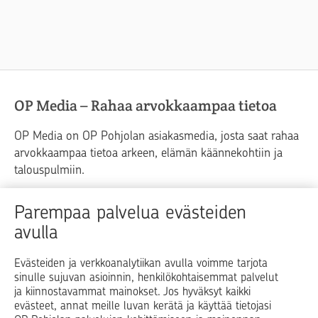
OP Media – Rahaa arvokkaampaa tietoa
OP Media on OP Pohjolan asiakasmedia, josta saat rahaa
arvokkaampaa tietoa arkeen, elämän käännekohtiin ja
talouspulmiin.
Raha
Koti
Elämä
Yrityselämä
Parempaa palvelua evästeiden
avulla
Blogit ja puheenvuorot
Osuuspankit
Evästeiden ja verkkoanalytiikan avulla voimme tarjota
sinulle sujuvan asioinnin, henkilökohtaisemmat palvelut
Op.fi
OP Koti
Pohjola Vahinkoapu
ja kiinnostavammat mainokset. Jos hyväksyt kaikki
evästeet, annat meille luvan kerätä ja käyttää tietojasi
Facebook
X
LinkedIn
Instagram