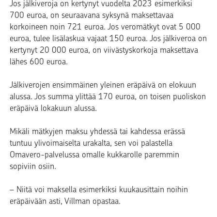
Jos jälkiveroja on kertynyt vuodelta 2023 esimerkiksi
700 euroa, on seuraavana syksynä maksettavaa
korkoineen noin 721 euroa. Jos veromätkyt ovat 5 000
euroa, tulee lisälaskua vajaat 150 euroa. Jos jälkiveroa on
kertynyt 20 000 euroa, on viivästyskorkoja maksettava
lähes 600 euroa.
Jälkiverojen ensimmäinen yleinen eräpäivä on elokuun
alussa. Jos summa ylittää 170 euroa, on toisen puoliskon
eräpäivä lokakuun alussa.
Mikäli mätkyjen maksu yhdessä tai kahdessa erässä
tuntuu ylivoimaiselta urakalta, sen voi palastella
Omavero-palvelussa omalle kukkarolle paremmin
sopiviin osiin.
– Niitä voi maksella esimerkiksi kuukausittain noihin
eräpäivään asti, Villman opastaa.