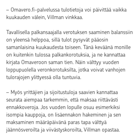
– Omavero.fi-palvelussa tulotietoja voi päivittää vaikka
kuukauden välein, Villman vinkkaa.
Tavallisella palkansaajalla verotuksen saaminen balanssiin
on yleensä helppoa, sillä tulot pysyvät pääosin
samanlaisina kuukaudesta toiseen. Tänä keväänä monille
on kuitenkin tulossa palkankorotuksia, ja ne kannattaa
kirjata Omaveroon saman tien. Näin välttyy vuoden
loppupuolella veronkorotuksilta, jotka voivat vanhojen
tulorajojen ylittyessä olla tuntuvia.
– Myös yrittäjien ja sijoitustuloja saavien kannattaa
seurata aiempaa tarkemmin, että maksaa riittävästi
ennakkoveroja. Jos vuoden lopulle osuu esimerkiksi
isompia kauppoja, on lisäennakon hakeminen ja sen
maksaminen määräpäivänä paras tapa välttyä
jäännösveroilta ja viivästyskoroilta, Villman opastaa.