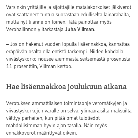
Varsinkin yrittäjille ja sijoittajille matalakorkoiset jälkiverot
ovat saattaneet tuntua suorastaan edulliselta lainarahalta,
mutta nyt tilanne on toinen. Tätä painottaa myös
Verohallinnon ylitarkastaja
Juha Villman
.
– Jos on hakenut vuoden lopulla lisäennakkoa, kannattaa
eräpäivän osalta olla entistä tarkempi. Niiden kohdalla
viivästyskorko nousee aiemmasta seitsemästä prosentista
11 prosenttiin, Villman kertoo.
Hae lisäennakkoa joulukuun aikana
Verotuksen ammattilaisen toimintaohje veromätkyjen ja
viivästyskorkojen varalle on selvä: ylimääräisiltä maksuilta
välttyy parhaiten, kun pitää omat tulotiedot
mahdollisimman hyvin ajan tasalla. Näin myös
ennakkoverot määrittyvät oikein.