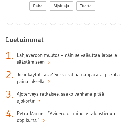
Raha
Sijoittaja
Tuotto
Luetuimmat
1
.
Lahjaveroon muutos – näin se vaikuttaa lapselle
säästämiseen
2
.
Joko käytät tätä? Siirrä rahaa näppärästi pitkällä
painalluksella
3
.
Ajoterveys ratkaisee, saako vanhana pitää
ajokortin
4
.
Petra Manner: ”Avioero oli minulle taloustiedon
oppikurssi”