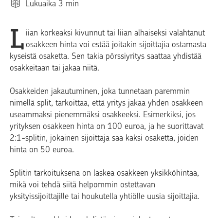
Lukuaika
3
min
L
iian korkeaksi kivunnut tai liian alhaiseksi valahtanut
osakkeen hinta voi estää joitakin sijoittajia ostamasta
kyseistä osaketta. Sen takia pörssiyritys saattaa yhdistää
osakkeitaan tai jakaa niitä.
Osakkeiden jakautuminen, joka tunnetaan paremmin
nimellä split, tarkoittaa, että yritys jakaa yhden osakkeen
useammaksi pienemmäksi osakkeeksi. Esimerkiksi, jos
yrityksen osakkeen hinta on 100 euroa, ja he suorittavat
2:1-splitin, jokainen sijoittaja saa kaksi osaketta, joiden
hinta on 50 euroa.
Splitin tarkoituksena on laskea osakkeen yksikköhintaa,
mikä voi tehdä siitä helpommin ostettavan
yksityissijoittajille tai houkutella yhtiölle uusia sijoittajia.