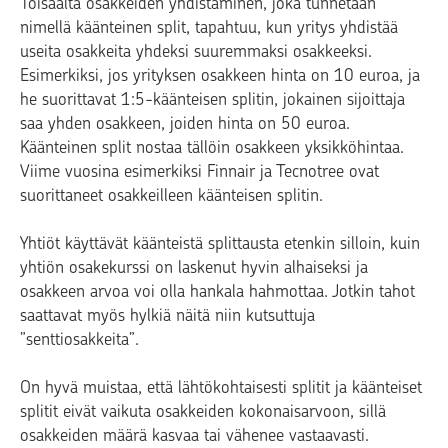
Toisaalta osakkeiden yhdistäminen, joka tunnetaan
nimellä käänteinen split, tapahtuu, kun yritys yhdistää
useita osakkeita yhdeksi suuremmaksi osakkeeksi.
Esimerkiksi, jos yrityksen osakkeen hinta on 10 euroa, ja
he suorittavat 1:5-käänteisen splitin, jokainen sijoittaja
saa yhden osakkeen, joiden hinta on 50 euroa.
Käänteinen split nostaa tällöin osakkeen yksikköhintaa.
Viime vuosina esimerkiksi Finnair ja Tecnotree ovat
suorittaneet osakkeilleen käänteisen splitin.
Yhtiöt käyttävät käänteistä splittausta etenkin silloin, kuin
yhtiön osakekurssi on laskenut hyvin alhaiseksi ja
osakkeen arvoa voi olla hankala hahmottaa. Jotkin tahot
saattavat myös hylkiä näitä niin kutsuttuja
”senttiosakkeita”.
On hyvä muistaa, että lähtökohtaisesti splitit ja käänteiset
splitit eivät vaikuta osakkeiden kokonaisarvoon, sillä
osakkeiden määrä kasvaa tai vähenee vastaavasti.