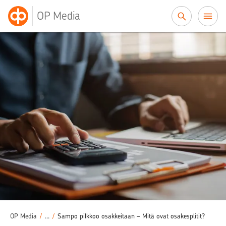
Siirry sisältöön
OP Media
Sijoittaminen
Osakesijoittaminen
/
/
OP Media
/
...
/
Sampo pilkkoo osakkeitaan – Mitä ovat osakesplitit?