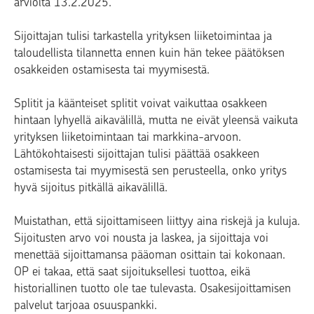
arviolta 13.2.2025.
Sijoittajan tulisi tarkastella yrityksen liiketoimintaa ja
taloudellista tilannetta ennen kuin hän tekee päätöksen
osakkeiden ostamisesta tai myymisestä.
Splitit ja käänteiset splitit voivat vaikuttaa osakkeen
hintaan lyhyellä aikavälillä, mutta ne eivät yleensä vaikuta
yrityksen liiketoimintaan tai markkina-arvoon.
Lähtökohtaisesti sijoittajan tulisi päättää osakkeen
ostamisesta tai myymisestä sen perusteella, onko yritys
hyvä sijoitus pitkällä aikavälillä.
Muistathan, että sijoittamiseen liittyy aina riskejä ja kuluja.
Sijoitusten arvo voi nousta ja laskea, ja sijoittaja voi
menettää sijoittamansa pääoman osittain tai kokonaan.
OP ei takaa, että saat sijoituksellesi tuottoa, eikä
historiallinen tuotto ole tae tulevasta. Osakesijoittamisen
palvelut tarjoaa osuuspankki.