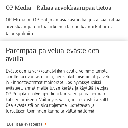
OP Media – Rahaa arvokkaampaa tietoa
OP Media on OP Pohjolan asiakasmedia, josta saat rahaa
arvokkaampaa tietoa arkeen, elämän käännekohtiin ja
talouspulmiin.
Raha
Koti
Elämä
Yrityselämä
Parempaa palvelua evästeiden
avulla
Blogit ja puheenvuorot
Osuuspankit
Evästeiden ja verkkoanalytiikan avulla voimme tarjota
sinulle sujuvan asioinnin, henkilökohtaisemmat palvelut
Op.fi
OP Koti
Pohjola Vahinkoapu
ja kiinnostavammat mainokset. Jos hyväksyt kaikki
evästeet, annat meille luvan kerätä ja käyttää tietojasi
Facebook
X
LinkedIn
Instagram
OP Pohjolan palvelujen kehittämiseen ja mainonnan
kohdentamiseen. Voit myös valita, mitä evästeitä sallit.
Osa evästeistä on sivustojemme luotettavan ja
turvallisen toiminnan kannalta välttämättömiä.
© OP Pohjola
Lue lisää evästeistä