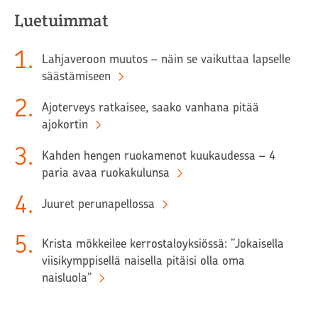
Luetuimmat
1
.
Lahjaveroon muutos – näin se vaikuttaa lapselle
säästämiseen
2
.
Ajoterveys ratkaisee, saako vanhana pitää
ajokortin
3
.
Kahden hengen ruokamenot kuukaudessa – 4
paria avaa ruokakulunsa
4
.
Juuret perunapellossa
5
.
Krista mökkeilee kerrostaloyksiössä: ”Jokaisella
viisikymppisellä naisella pitäisi olla oma
naisluola”