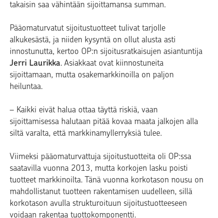
takaisin saa vähintään sijoittamansa summan.
Pääomaturvatut sijoitustuotteet tulivat tarjolle
alkukesästä, ja niiden kysyntä on ollut alusta asti
innostunutta, kertoo OP:n sijoitusratkaisujen asiantuntija
Jerri Laurikka
. Asiakkaat ovat kiinnostuneita
sijoittamaan, mutta osakemarkkinoilla on paljon
heiluntaa.
– Kaikki eivät halua ottaa täyttä riskiä, vaan
sijoittamisessa halutaan pitää kovaa maata jalkojen alla
siltä varalta, että markkinamyllerryksiä tulee.
Viimeksi pääomaturvattuja sijoitustuotteita oli OP:ssa
saatavilla vuonna 2013, mutta korkojen lasku poisti
tuotteet markkinoilta. Tänä vuonna korkotason nousu on
mahdollistanut tuotteen rakentamisen uudelleen, sillä
korkotason avulla strukturoituun sijoitustuotteeseen
voidaan rakentaa tuottokomponentti.