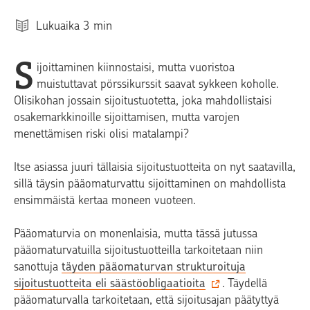
Lukuaika
3
min
S
ijoittaminen kiinnostaisi, mutta vuoristoa
muistuttavat pörssikurssit saavat sykkeen koholle.
Olisikohan jossain sijoitustuotetta, joka mahdollistaisi
osakemarkkinoille sijoittamisen, mutta varojen
menettämisen riski olisi matalampi?
Itse asiassa juuri tällaisia sijoitustuotteita on nyt saatavilla,
sillä täysin pääomaturvattu sijoittaminen on mahdollista
ensimmäistä kertaa moneen vuoteen.
Pääomaturvia on monenlaisia, mutta tässä jutussa
pääomaturvatuilla sijoitustuotteilla tarkoitetaan niin
sanottuja
täyden pääomaturvan strukturoituja
sijoitustuotteita eli säästöobligaatioita
. Täydellä
pääomaturvalla tarkoitetaan, että sijoitusajan päätyttyä