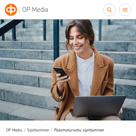
Siirry sisältöön
OP Media
OP Media
/
Sijoittaminen
/
Pääomaturvattu sijoittaminen