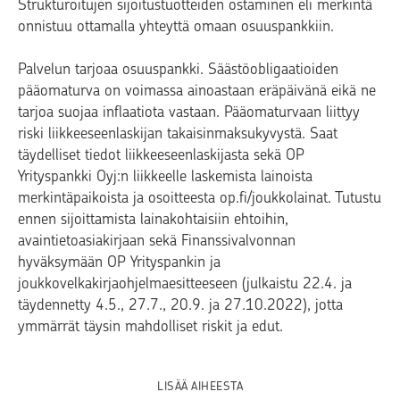
Strukturoitujen sijoitustuotteiden ostaminen eli merkintä
onnistuu ottamalla yhteyttä omaan osuuspankkiin.
Palvelun tarjoaa osuuspankki. Säästöobligaatioiden
pääomaturva on voimassa ainoastaan eräpäivänä eikä ne
tarjoa suojaa inflaatiota vastaan. Pääomaturvaan liittyy
riski liikkeeseenlaskijan takaisinmaksukyvystä. Saat
täydelliset tiedot liikkeeseenlaskijasta sekä OP
Yrityspankki Oyj:n liikkeelle laskemista lainoista
merkintäpaikoista ja osoitteesta op.fi/joukkolainat. Tutustu
ennen sijoittamista lainakohtaisiin ehtoihin,
avaintietoasiakirjaan sekä Finanssivalvonnan
hyväksymään OP Yrityspankin ja
joukkovelkakirjaohjelmaesitteeseen (julkaistu 22.4. ja
täydennetty 4.5., 27.7., 20.9. ja 27.10.2022), jotta
ymmärrät täysin mahdolliset riskit ja edut.
LISÄÄ AIHEESTA