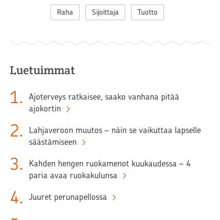
Raha
Sijoittaja
Tuotto
Luetuimmat
1
.
Ajoterveys ratkaisee, saako vanhana pitää
ajokortin
2
.
Lahjaveroon muutos – näin se vaikuttaa lapselle
säästämiseen
3
.
Kahden hengen ruokamenot kuukaudessa – 4
paria avaa ruokakulunsa
4
.
Juuret perunapellossa