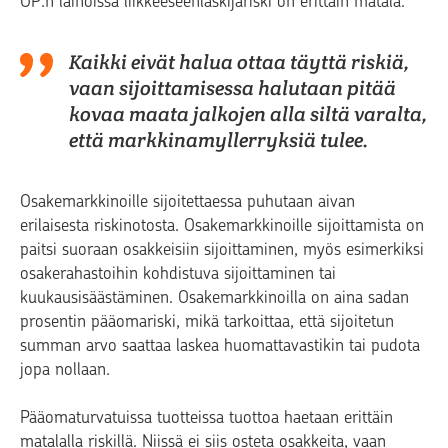
OP:n lainoissa liikkeeseenlaskijariski on erittäin matala.
Kaikki eivät halua ottaa täyttä riskiä,
vaan sijoittamisessa halutaan pitää
kovaa maata jalkojen alla siltä varalta,
että markkinamyllerryksiä tulee.
Osakemarkkinoille sijoitettaessa puhutaan aivan
erilaisesta riskinotosta. Osakemarkkinoille sijoittamista on
paitsi suoraan osakkeisiin sijoittaminen, myös esimerkiksi
osakerahastoihin kohdistuva sijoittaminen tai
kuukausisäästäminen. Osakemarkkinoilla on aina sadan
prosentin pääomariski, mikä tarkoittaa, että sijoitetun
summan arvo saattaa laskea huomattavastikin tai pudota
jopa nollaan.
Pääomaturvatuissa tuotteissa tuottoa haetaan erittäin
matalalla riskillä. Niissä ei siis osteta osakkeita, vaan