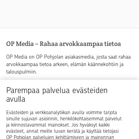
OP Media – Rahaa arvokkaampaa tietoa
OP Media on OP Pohjolan asiakasmedia, josta saat rahaa
arvokkaampaa tietoa arkeen, elämän käännekohtiin ja
talouspulmiin.
Raha
Koti
Elämä
Yrityselämä
Parempaa palvelua evästeiden
avulla
Blogit ja puheenvuorot
Osuuspankit
Evästeiden ja verkkoanalytiikan avulla voimme tarjota
sinulle sujuvan asioinnin, henkilökohtaisemmat palvelut
Op.fi
OP Koti
Pohjola Vahinkoapu
ja kiinnostavammat mainokset. Jos hyväksyt kaikki
evästeet, annat meille luvan kerätä ja käyttää tietojasi
Facebook
X
LinkedIn
Instagram
OP Pohjolan palvelujen kehittämiseen ja mainonnan