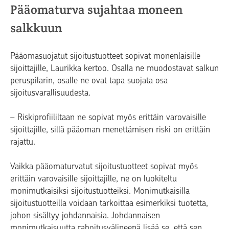
Pääomaturva sujahtaa moneen
salkkuun
Pääomasuojatut sijoitustuotteet sopivat monenlaisille
sijoittajille, Laurikka kertoo. Osalla ne muodostavat salkun
peruspilarin, osalle ne ovat tapa suojata osa
sijoitusvarallisuudesta.
– Riskiprofiililtaan ne sopivat myös erittäin varovaisille
sijoittajille, sillä pääoman menettämisen riski on erittäin
rajattu.
Vaikka pääomaturvatut sijoitustuotteet sopivat myös
erittäin varovaisille sijoittajille, ne on luokiteltu
monimutkaisiksi sijoitustuotteiksi. Monimutkaisilla
sijoitustuotteilla voidaan tarkoittaa esimerkiksi tuotetta,
johon sisältyy johdannaisia. Johdannaisen
monimutkaisuutta rahoitusvälineenä lisää se, että sen