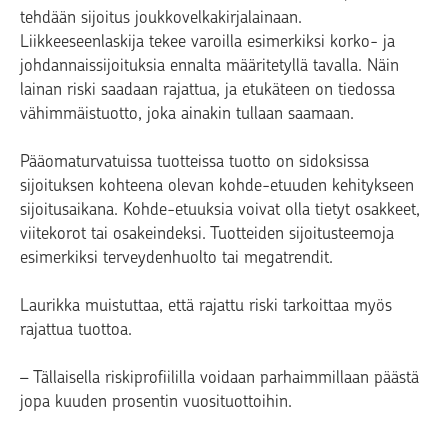
tehdään sijoitus joukkovelkakirjalainaan.
Liikkeeseenlaskija tekee varoilla esimerkiksi korko- ja
johdannaissijoituksia ennalta määritetyllä tavalla. Näin
lainan riski saadaan rajattua, ja etukäteen on tiedossa
vähimmäistuotto, joka ainakin tullaan saamaan.
Pääomaturvatuissa tuotteissa tuotto on sidoksissa
sijoituksen kohteena olevan kohde-etuuden kehitykseen
sijoitusaikana. Kohde-etuuksia voivat olla tietyt osakkeet,
viitekorot tai osakeindeksi. Tuotteiden sijoitusteemoja
esimerkiksi terveydenhuolto tai megatrendit.
Laurikka muistuttaa, että rajattu riski tarkoittaa myös
rajattua tuottoa.
– Tällaisella riskiprofiililla voidaan parhaimmillaan päästä
jopa kuuden prosentin vuosituottoihin.