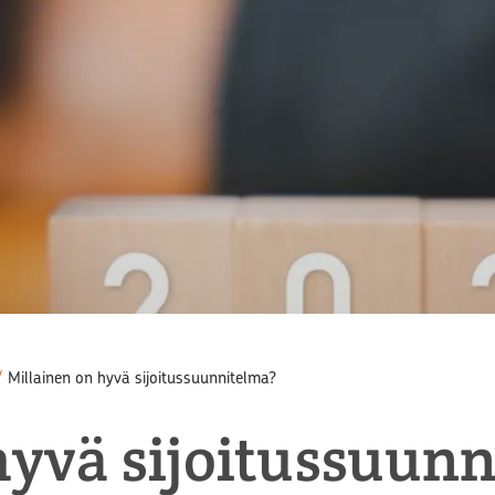
/
Millainen on hyvä sijoitussuunnitelma?
hyvä sijoitussuun