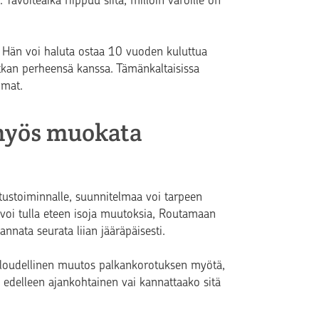
. Tavoiteaika riippuu siitä, milloin varoille on
ita. Hän voi haluta ostaa 10 vuoden kuluttua
kan perheensä kanssa. Tämänkaltaisissa
lmat.
 myös muokata
tustoiminnalle, suunnitelmaa voi tarpeen
 voi tulla eteen isoja muutoksia, Routamaan
nnata seurata liian jääräpäisesti.
 taloudellinen muutos palkankorotuksen myötä,
 edelleen ajankohtainen vai kannattaako sitä