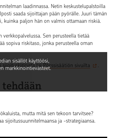
nitelman laadinnassa. Netin keskustelupalstoilla
lposti saada sijoittajan pään pyörälle. Juuri tämän
si, kuinka paljon hän on valmis ottamaan riskiä.
 verkkopalvelussa. Sen perusteella tietää
ää sopiva riskitaso, jonka perusteella oman
dian sisällöt käyttöösi,
sijoituskirjoista tai
Pörssisäätiön sivuilta
.
n markkinointievästeet.
n tehdään
yökaluista, mutta mitä sen tekoon tarvitsee?
 sijoitussuunnitelmaansa ja -strategiaansa.