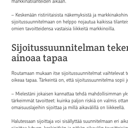
markkinatilanteiden aikaan.
– Keskenään ristiriitaisista näkemyksistä ja markkinakohinas
sijoitussuunnitelmaan on helppo nojautua kaikissa tilanteis
omien tavoitteidensa vastaisia liikkeitä markkinoilla.
Sijoitussuunnitelman tekem
ainoaa tapaa
Routamaan mukaan itse sijoitussuunnitelmat vaihtelevat t
oikeaa tapaa. Tärkeintä on, että sijoitussuunnitelma sopii j
– Mielestäni jokaisen kannattaa tehdä mahdollisimman yks
tärkeimmät tavoitteet: kuinka paljon riskiä on valmis otta
omaisuuslajeihin sijoittaa ja millä aikavälillä on liikkeellä.
Halutessaan sijoittaja voi sisällyttää suunnitelmaan eri aika