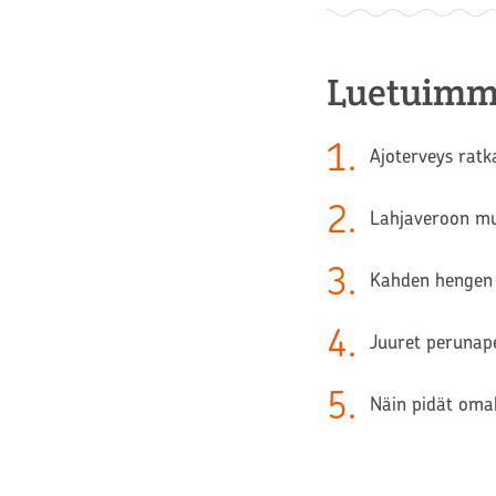
Luetuimm
1
.
Ajoterveys ratk
2
.
Lahjaveroon muu
3
.
Kahden hengen 
4
.
Juuret perunape
5
.
Näin pidät oma