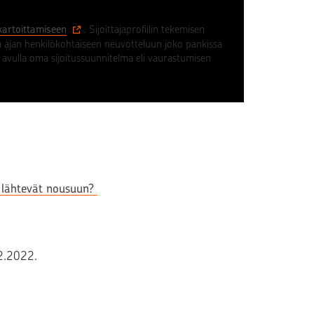
n kartoittamiseen
. Sijoittajaprofiilin tekemisen
ta ajan henkilökohtaiseen neuvotteluun joko pankissa
an avulla oma sijoitussuunnitelma eli vaurastumisen
t lähtevät nousuun?
12.2022.