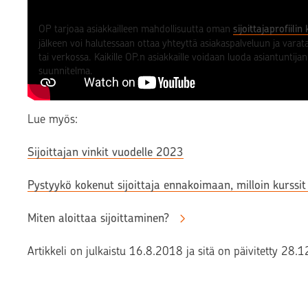
OP tarjoaa asiakkailleen mahdollisuutta oman
sijoittajaprofiili
jälkeen voi halutessaan ottaa yhteyttä asiakaspalveluun ja vara
tai verkossa. Kaikille OP.n asiakkaille voidaan luoda asiantuntij
suunnitelma.
Lue myös:
Sijoittajan vinkit vuodelle 2023
Pystyykö kokenut sijoittaja ennakoimaan, milloin kurssi
Miten aloittaa sijoittaminen?
Artikkeli on julkaistu 16.8.2018 ja sitä on päivitetty 28.