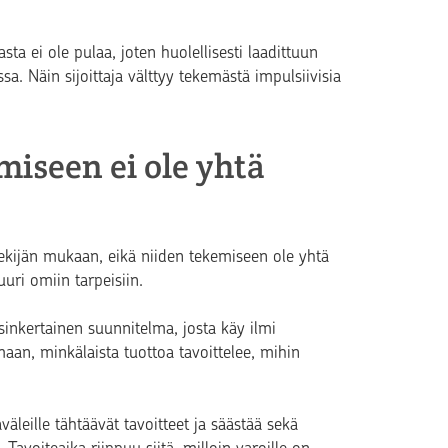
ta ei ole pulaa, joten huolellisesti laadittuun
sa. Näin sijoittaja välttyy tekemästä impulsiivisia
iseen ei ole yhtä
ekijän mukaan, eikä niiden tekemiseen ole yhtä
uuri omiin tarpeisiin.
inkertainen suunnitelma, josta käy ilmi
maan, minkälaista tuottoa tavoittelee, mihin
väleille tähtäävät tavoitteet ja säästää sekä