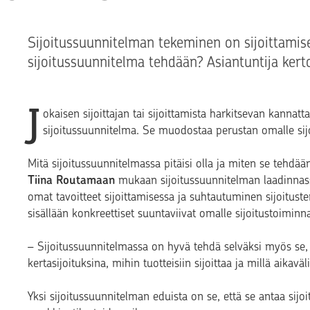
Sijoitussuunnitelman tekeminen on sijoittamis
sijoitussuunnitelma tehdään? Asiantuntija kerto
J
okaisen sijoittajan tai sijoittamista harkitsevan kannatt
sijoitussuunnitelma. Se muodostaa perustan omalle sijo
Mitä sijoitussuunnitelmassa pitäisi olla ja miten se tehdää
Tiina Routamaan
mukaan sijoitussuunnitelman laadinnas
omat tavoitteet sijoittamisessa ja suhtautuminen sijoitus
sisällään konkreettiset suuntaviivat omalle sijoitustoiminna
– Sijoitussuunnitelmassa on hyvä tehdä selväksi myös se, k
kertasijoituksina, mihin tuotteisiin sijoittaa ja millä aikav
Yksi sijoitussuunnitelman eduista on se, että se antaa sij