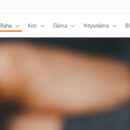
Siirry sisältöön
Raha
Koti
Elämä
Yrityselämä
Bl