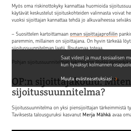
Myös oma riskinottokyky kannattaa huomioida sijoitussuun
käytävät keskustelut sijoituskohteiden valinnasta voivat he
vuoksi sijoittajan kannattaa tehdä jo alkuvaiheessa selväk
– Suosittelen kartoittamaan
oman sijoittajaprofiilin
pankin
paremmin, millainen on sijoittajana. On hyvin tärkeää löyt
sijoitussuunnitelman laatii, Routamaa toteaa.
Saat videot ja muut sosiaalisen me
Pohjan sijoitussuunnitelman tekemiseen löytää esimerkiksi 
kun hyväksyt kolmannen osapuole
OP:n sijoittajakoulu: Mite
Muuta evästeasetuksiasi
sijoitussuunnitelma?
Sijoitussuunnitelma on yksi piensijoittajan tärkeimmistä t
Taviksesta talousguruksi kasvanut
Merja Mähkä
avaa omaa