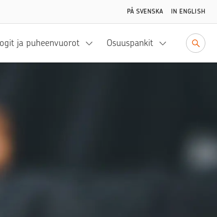
PÅ SVENSKA
IN ENGLISH
ogit ja puheenvuorot
Osuuspankit