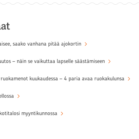
at
aisee, saako vanhana pitää ajokortin
tos – näin se vaikuttaa lapselle säästämiseen
ruokamenot kuukaudessa – 4 paria avaa ruokakulunsa
llossa
kotitalosi myyntikunnossa