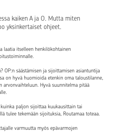
essa kaiken A ja O. Mutta miten
o yksinkertaiset ohjeet.
aa laatia itselleen henkilökohtainen
itustoiminnalle.
n? OP:n säästämisen ja sijoittamisen asiantuntija
sa on hyvä huomioida etenkin oma taloustilanne,
ten arvonvaihteluun. Hyvä suunnitelma pitää
lle.
uinka paljon sijoittaa kuukausittain tai
älillä tulee tekemään sijoituksia, Routamaa toteaa.
oittajalle varmuutta myös epävarmojen