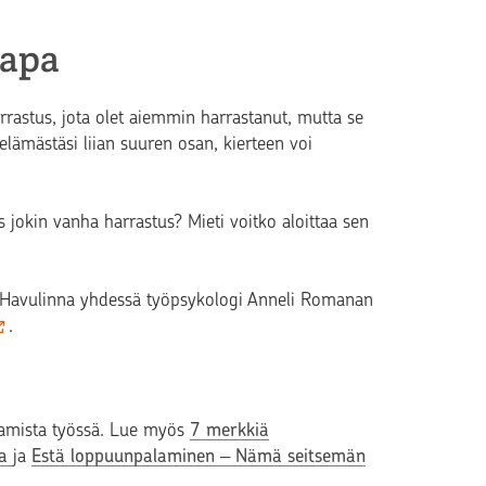
tapa
harrastus, jota olet aiemmin harrastanut, mutta se
elämästäsi liian suuren osan, kierteen voi
 jokin vanha harrastus? Mieti voitko aloittaa sen
uli Havulinna yhdessä työpsykologi Anneli Romanan
.
ksamista työssä. Lue myös
7 merkkiä
sa
ja
Estä loppuunpalaminen ‒ Nämä seitsemän