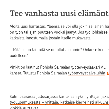
Tee vanhasta uusi elämän
Aloita uusi harrastus. Yleensä se voi olla jokin sellainen 
on työn tai ajan puutteen vuoksi jäänyt. Jos työ lohkaisee 
katkaista innostumalla jostain itselle mukavasta.
‒ Mitä se on tai mitä se on ollut aiemmin? Onko se kenties
uudelleen?
Vinkit on laatinut Pohjola Sairaalan työterveyslääkäri A
kanssa. Tutustu Pohjola Sairaalan
työterveyspalveluihin
Kolmiosaisessa juttusarjassa käsitellään yksinyrittäjän ja
työuupumuksesta ‒ yrittäjä, katkaise kierre heti alkuun
vinkkiä auttavat.