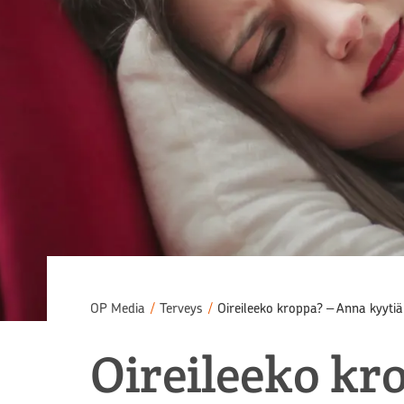
OP Media
/
Terveys
/
Oireileeko kroppa? ‒ Anna kyytiä 
Oireileeko kro