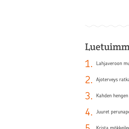
Luetuimm
1
.
Lahjaveroon muu
2
.
Ajoterveys ratk
3
.
Kahden hengen 
4
.
Juuret perunape
5
.
Krista mökkeilee