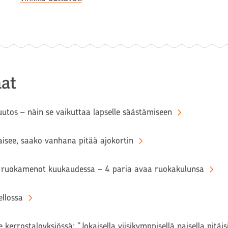
at
tos – näin se vaikuttaa lapselle säästämiseen
aisee, saako vanhana pitää ajokortin
ruokamenot kuukaudessa – 4 paria avaa ruokakulunsa
llossa
 kerrostaloyksiössä: ”Jokaisella viisikymppisellä naisella pitäi