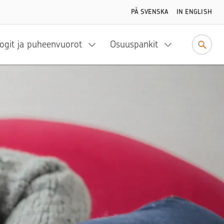
PÅ SVENSKA
IN ENGLISH
ogit ja puheenvuorot
Osuuspankit