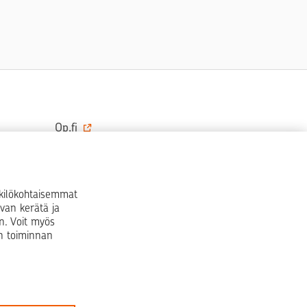
Op.fi
OP Koti
Pohjola Vahinkoapu
nkilökohtaisemmat
van kerätä ja
Facebook
X
LinkedIn
Instagram
n. Voit myös
en toiminnan