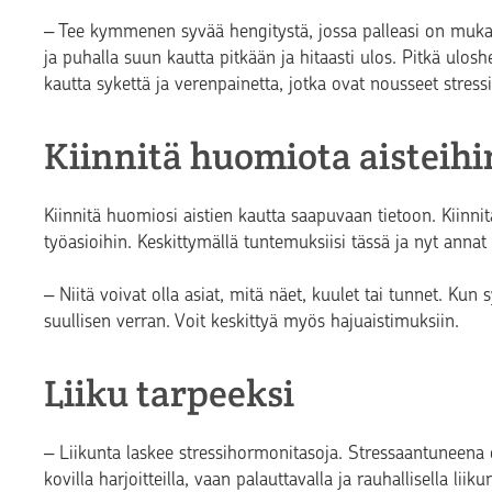
‒ Tee kymmenen syvää hengitystä, jossa palleasi on muka
ja puhalla suun kautta pitkään ja hitaasti ulos. Pitkä ulos
kautta sykettä ja verenpainetta, jotka ovat nousseet stre
Kiinnitä huomiota aisteihi
Kiinnitä huomiosi aistien kautta saapuvaan tietoon. Kiinni
työasioihin. Keskittymällä tuntemuksiisi tässä ja nyt annat
‒ Niitä voivat olla asiat, mitä näet, kuulet tai tunnet. K
suullisen verran. Voit keskittyä myös hajuaistimuksiin.
Liiku tarpeeksi
‒ Liikunta laskee stressihormonitasoja. Stressaantuneena 
kovilla harjoitteilla, vaan palauttavalla ja rauhallisella liiku