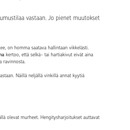
pumustilaa vastaan. Jo pienet muutokset
eilee, on homma saatava hallintaan vikkelästi.
na
kertoo, että selkä- tai hartiakivut eivät aina
a ravinnosta.
taan. Näillä neljällä vinkillä annat kyytiä
lä olevat murheet. Hengitysharjoitukset auttavat