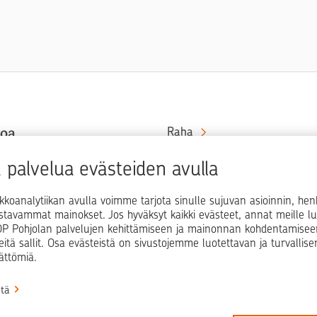
toa
Raha
Koti
at rahaa
palvelua evästeiden avulla
in ja
Elämä
kkoanalytiikan avulla voimme tarjota sinulle sujuvan asioinnin, he
Yrityselämä
ostavammat mainokset. Jos hyväksyt kaikki evästeet, annat meille lu
i OP Pohjolan palvelujen kehittämiseen ja mainonnan kohdentamisee
Blogit ja puheenvuorot
teitä sallit. Osa evästeistä on sivustojemme luotettavan ja turvallis
ättömiä.
Osuuspankit
stä