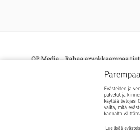
OP Media – Rahaa arvokkaampaa tie
OP Media on OP Pohjolan asiakasmedia, josta sa
Parempaa 
arvokkaampaa tietoa arkeen, elämän käännekohti
talouspulmiin.
Evästeiden ja ver
palvelut ja kiinn
käyttää tietojas
valita, mitä eväs
kannalta välttäm
Lue lisää evästei