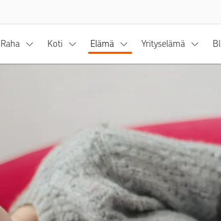
Siirry sisältöön
Raha
Koti
Elämä
Yrityselämä
Bl