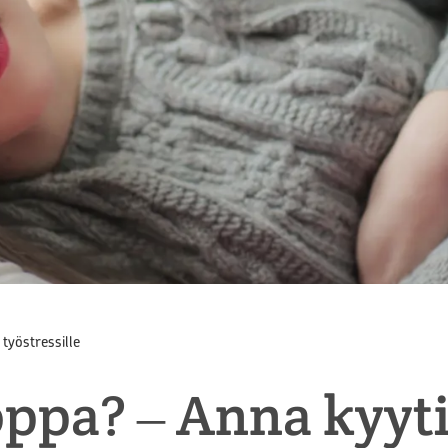
työstressille
ppa? ‒ Anna kyytiä