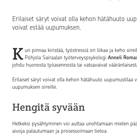
Erilaiset säryt voivat olla kehon hätähuuto uu
voivat estää uupumuksen.
K
un pinnaa kiristää, työstressiä on liikaa ja keho oir
Pohjola Sairaalan työterveyspsykologi
Anneli Roma
johdu huonosta työasennosta tai vatsavaivat vääränlaisest
Erilaiset säryt voivat olla kehon hätähuuto uupumustilaa vas
uupumuksen oireille.
Hengitä syvään
Hetkeksi pysähtyminen voi auttaa unohtamaan mielen pääl
aivoja palautumaan ja prosessoimaan tietoa.