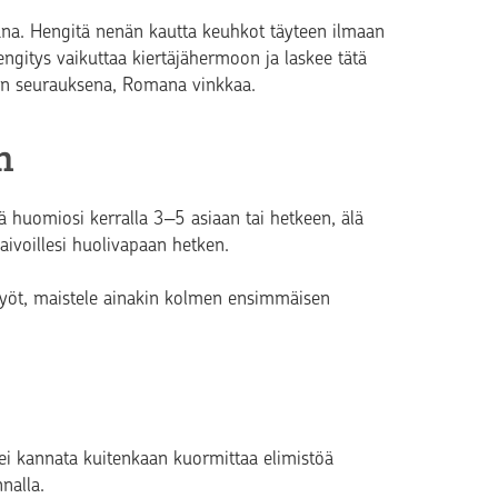
na. Hengitä nenän kautta keuhkot täyteen ilmaan
hengitys vaikuttaa kiertäjähermoon ja laskee tätä
ssin seurauksena, Romana vinkkaa.
n
tä huomiosi kerralla 3‒5 asiaan tai hetkeen, älä
 aivoillesi huolivapaan hetken.
un syöt, maistele ainakin kolmen ensimmäisen
ei kannata kuitenkaan kuormittaa elimistöä
nnalla.