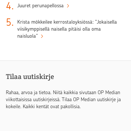
4
.
Juuret perunapellossa
5
.
Krista mökkeilee kerrostaloyksiössä: ”Jokaisella
viisikymppisellä naisella pitäisi olla oma
naisluola”
Tilaa uutiskirje
Rahaa, arvoa ja tietoa. Niitä kaikkia sivutaan OP Median
viikottaisissa uutiskirjeissä. Tilaa OP Median uutiskirje ja
kokeile. Kaikki kentät ovat pakollisia.