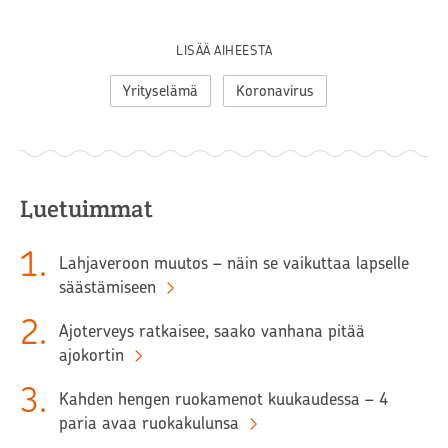
LISÄÄ AIHEESTA
Yrityselämä
Koronavirus
Luetuimmat
1
.
Lahjaveroon muutos – näin se vaikuttaa lapselle
säästämiseen
2
.
Ajoterveys ratkaisee, saako vanhana pitää
ajokortin
3
.
Kahden hengen ruokamenot kuukaudessa – 4
paria avaa ruokakulunsa