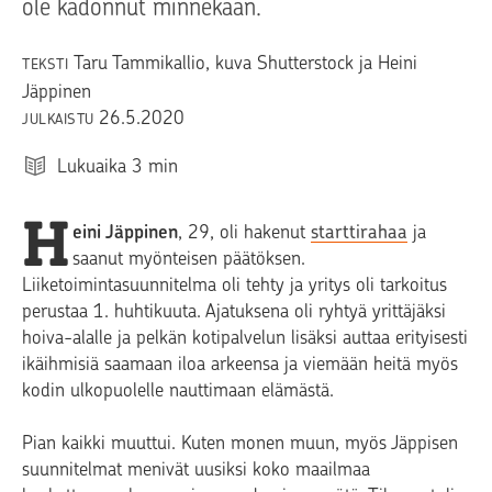
ole kadonnut minnekään.
Taru Tammikallio, kuva Shutterstock ja Heini
TEKSTI
Jäppinen
26.5.2020
JULKAISTU
Lukuaika
3
min
H
eini Jäppinen
, 29, oli hakenut
starttirahaa
ja
saanut myönteisen päätöksen.
Liiketoimintasuunnitelma oli tehty ja yritys oli tarkoitus
perustaa 1. huhtikuuta. Ajatuksena oli ryhtyä yrittäjäksi
hoiva-alalle ja pelkän kotipalvelun lisäksi auttaa erityisesti
ikäihmisiä saamaan iloa arkeensa ja viemään heitä myös
kodin ulkopuolelle nauttimaan elämästä.
Pian kaikki muuttui. Kuten monen muun, myös Jäppisen
suunnitelmat menivät uusiksi koko maailmaa