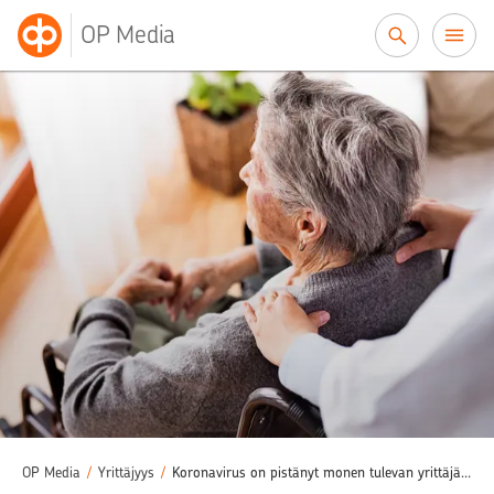
Siirry sisältöön
OP Media
OP Media
/
Yrittäjyys
/
Koronavirus on pistänyt monen tulevan yrittäjän suunnitelmat jäihin – Heini Jäppinen on yksi heistä: “Aion perustaa yrityksen heti, kun tilanne tasaantuu”