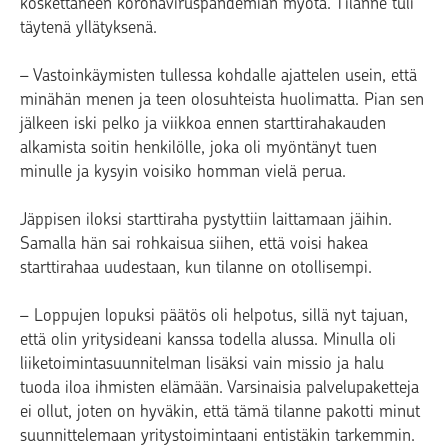
koskettaneen koronaviruspandemian myötä. Tilanne tuli
täytenä yllätyksenä.
– Vastoinkäymisten tullessa kohdalle ajattelen usein, että
minähän menen ja teen olosuhteista huolimatta. Pian sen
jälkeen iski pelko ja viikkoa ennen starttirahakauden
alkamista soitin henkilölle, joka oli myöntänyt tuen
minulle ja kysyin voisiko homman vielä perua.
Jäppisen iloksi starttiraha pystyttiin laittamaan jäihin.
Samalla hän sai rohkaisua siihen, että voisi hakea
starttirahaa uudestaan, kun tilanne on otollisempi.
– Loppujen lopuksi päätös oli helpotus, sillä nyt tajuan,
että olin yritysideani kanssa todella alussa. Minulla oli
liiketoimintasuunnitelman lisäksi vain missio ja halu
tuoda iloa ihmisten elämään. Varsinaisia palvelupaketteja
ei ollut, joten on hyväkin, että tämä tilanne pakotti minut
suunnittelemaan yritystoimintaani entistäkin tarkemmin.