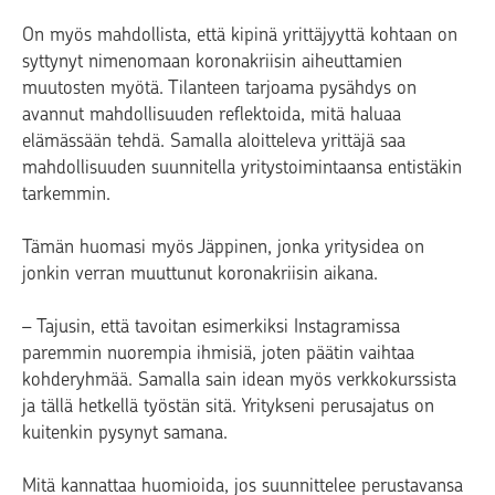
On myös mahdollista, että kipinä yrittäjyyttä kohtaan on
syttynyt nimenomaan koronakriisin aiheuttamien
muutosten myötä. Tilanteen tarjoama pysähdys on
avannut mahdollisuuden reflektoida, mitä haluaa
elämässään tehdä. Samalla aloitteleva yrittäjä saa
mahdollisuuden suunnitella yritystoimintaansa entistäkin
tarkemmin.
Tämän huomasi myös Jäppinen, jonka yritysidea on
jonkin verran muuttunut koronakriisin aikana.
– Tajusin, että tavoitan esimerkiksi Instagramissa
paremmin nuorempia ihmisiä, joten päätin vaihtaa
kohderyhmää. Samalla sain idean myös verkkokurssista
ja tällä hetkellä työstän sitä. Yritykseni perusajatus on
kuitenkin pysynyt samana.
Mitä kannattaa huomioida, jos suunnittelee perustavansa