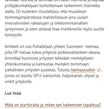
yrittäjäkontaktejaan kartoittamaan tarkemmin tilannetta
alalla. On kuitenkin muistettava, että muutokset
toimintaympäristössä mahdollistavat aina uusien
innovatiivisten ratkaisujen ja liiketoimintamallien
syntymisen ja siten antavat tilaa markkinoille myös uusille
toimijoille.
Artikkeli on osa Puhalletaan yhteen Suomeen -teemaa,
jolla OP haluaa tukea yrityksiä poikkeustilanteen aikana,
kiinnittää huomiota yritysten tärkeään merkitykseen
yhteiskunnassa ja kannustaa muitakin toimimaan
paikallisten yritysten puolesta. Tutustu
teemasivuihin
,
jonne on koottu OP:n tukitoimet, helpotukset, ohjeet ja
vinkit yrityksille.
Lue lisää
Mikä on starttiraha ja miten sen hakeminen tapahtuu?