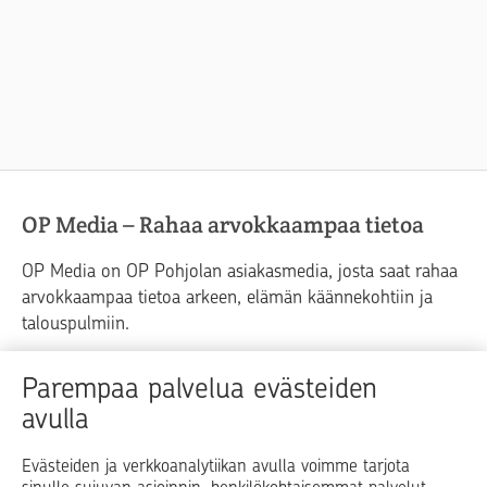
OP Media – Rahaa arvokkaampaa tietoa
OP Media on OP Pohjolan asiakasmedia, josta saat rahaa
arvokkaampaa tietoa arkeen, elämän käännekohtiin ja
talouspulmiin.
Raha
Koti
Elämä
Yrityselämä
Parempaa palvelua evästeiden
avulla
Blogit ja puheenvuorot
Osuuspankit
Evästeiden ja verkkoanalytiikan avulla voimme tarjota