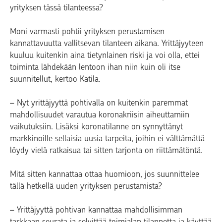
yrityksen tässä tilanteessa?
Moni varmasti pohtii yrityksen perustamisen
kannattavuutta vallitsevan tilanteen aikana. Yrittäjyyteen
kuuluu kuitenkin aina tietynlainen riski ja voi olla, ettei
toiminta lähdekään lentoon ihan niin kuin oli itse
suunnitellut, kertoo Katila.
– Nyt yrittäjyyttä pohtivalla on kuitenkin paremmat
mahdollisuudet varautua koronakriisin aiheuttamiin
vaikutuksiin. Lisäksi koronatilanne on synnyttänyt
markkinoille sellaisia uusia tarpeita, joihin ei välttämättä
löydy vielä ratkaisua tai sitten tarjonta on riittämätöntä.
Mitä sitten kannattaa ottaa huomioon, jos suunnittelee
tällä hetkellä uuden yrityksen perustamista?
– Yrittäjyyttä pohtivan kannattaa mahdollisimman
tarkkaan seurata ja selvittää toimialan tilannetta ja käyttää