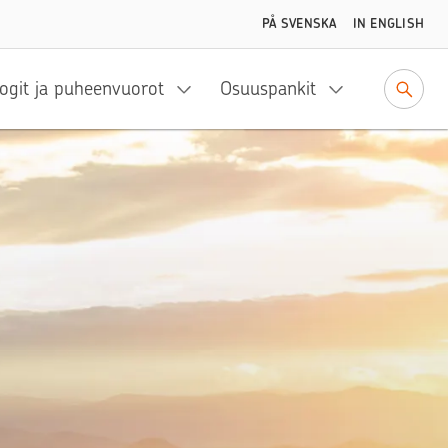
PÅ SVENSKA
IN ENGLISH
ogit ja puheenvuorot
Osuuspankit