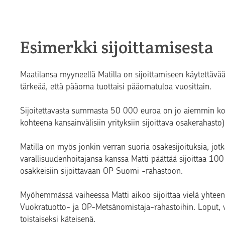
Esimerkki sijoittamisesta
Maatilansa myyneellä Matilla on sijoittamiseen käytettävä
tärkeää, että pääoma tuottaisi pääomatuloa vuosittain.
Sijoitettavasta summasta 50 000 euroa on jo aiemmin kohd
kohteena kansainvälisiin yrityksiin sijoittava osakerahasto)
Matilla on myös jonkin verran suoria osakesijoituksia, jot
varallisuudenhoitajansa kanssa Matti päättää sijoittaa 1
osakkeisiin sijoittavaan OP Suomi -rahastoon.
Myöhemmässä vaiheessa Matti aikoo sijoittaa vielä yhtee
Vuokratuotto- ja OP-Metsänomistaja-rahastoihin. Loput, v
toistaiseksi käteisenä.