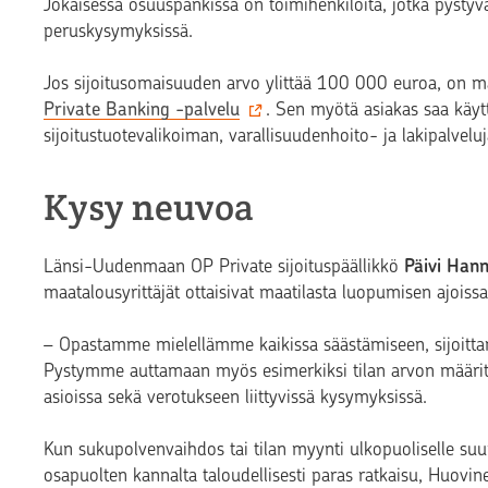
Jokaisessa osuuspankissa on toimihenkilöitä, jotka pystyv
peruskysymyksissä.
Jos sijoitusomaisuuden arvo ylittää 100 000 euroa, on m
Private Banking -palvelu
. Sen myötä asiakas saa käy
sijoitustuotevalikoiman, varallisuudenhoito- ja lakipalvelu
Kysy neuvoa
Länsi-Uudenmaan OP Private sijoituspäällikkö
Päivi Hann
maatalousyrittäjät ottaisivat maatilasta luopumisen ajois
– Opastamme mielellämme kaikissa säästämiseen, sijoittam
Pystymme auttamaan myös esimerkiksi tilan arvon määrittä
asioissa sekä verotukseen liittyvissä kysymyksissä.
Kun sukupolvenvaihdos tai tilan myynti ulkopuoliselle suun
osapuolten kannalta taloudellisesti paras ratkaisu, Huovi