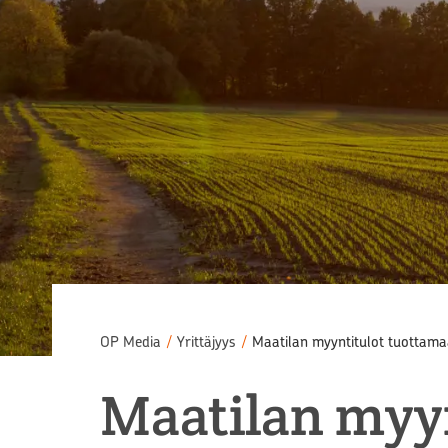
OP Media
/
Yrittäjyys
/
Maatilan myyntitulot tuottam
Maatilan myy