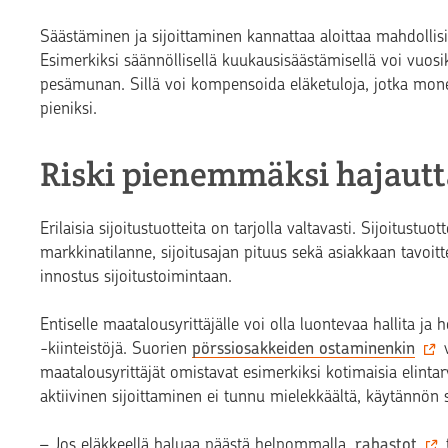
Säästäminen ja sijoittaminen kannattaa aloittaa mahdolli
Esimerkiksi säännöllisellä kuukausisäästämisellä voi vu
pesämunan. Sillä voi kompensoida eläketuloja, jotka monell
pieniksi.
Riski pienemmäksi hajaut
Erilaisia sijoitustuotteita on tarjolla valtavasti. Sijoitus
markkinatilanne, sijoitusajan pituus sekä asiakkaan tavoittee
innostus sijoitustoimintaan.
Entiselle maatalousyrittäjälle voi olla luontevaa hallita ja h
-kiinteistöjä. Suorien
pörssiosakkeiden ostaminenkin
v
maatalousyrittäjät omistavat esimerkiksi kotimaisia elintar
aktiivinen sijoittaminen ei tunnu mielekkäältä, käytännön 
– Jos eläkkeellä haluaa päästä helpommalla,
rahastot