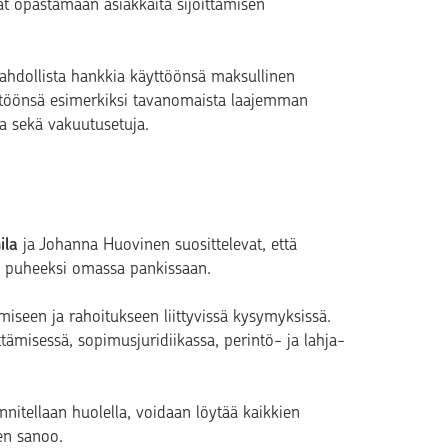
ät opastamaan asiakkaita sijoittamisen
ahdollista hankkia käyttöönsä maksullinen
ttöönsä esimerkiksi tavanomaista laajemman
ja sekä vakuutusetuja.
ila
ja Johanna Huovinen suosittelevat, että
sa puheeksi omassa pankissaan.
iseen ja rahoitukseen liittyvissä kysymyksissä.
misessä, sopimusjuridiikassa, perintö- ja lahja-
nitellaan huolella, voidaan löytää kaikkien
nen sanoo.