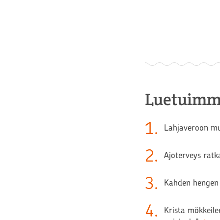
Luetuimm
1
.
Lahjaveroon muu
2
.
Ajoterveys ratk
3
.
Kahden hengen 
4
.
Krista mökkeilee