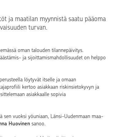
stöt ja maatilan myynnistä saatu pääoma
evaisuuden turvan.
ekemässä oman talouden tilannepäivitys.
säästämis- ja sijoittamismahdollisuudet on helppo
 perusteella löytyvät itselle ja omaan
tajaprofiili kertoo asiakkaan riskinsietokyvyn ja
sittelemaan asiakkaalle sopivia
menetä sen vuoksi yöuniaan, Länsi-Uudenmaan maa-
nna Huovinen
sanoo.