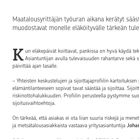
Maatalousyrittäjän työuran aikana kerätyt sää
muodostavat monelle eläköityvälle tärkeän tul
K
un eläkepäivät koittavat, pankissa on hyvä käydä t
Asiantuntijan avulla tulevaisuuden rahantarve sekä 
päivittää ajan tasalle.
– Yhteisten keskustelujen ja sijoittajaprofiilin kartoituksen
elämäntilanteeseen sopivat tavat säästää ja sijoittaa. Sijoit
riskinottohalukkuuden. Profiilin perusteella pystymme suo
sijoitusvaihtoehtoja.
On tärkeää, että asiakas ei ota liian suuria riskejä ja 
ja metsätalousasiakkaista vastaava yritysasiantuntija
Joha