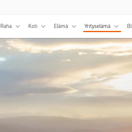
Siirry sisältöön
Raha
Koti
Elämä
Yrityselämä
Bl