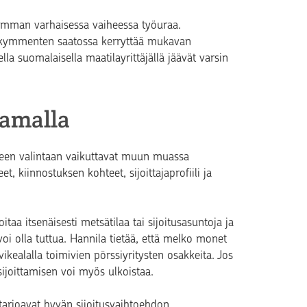
simman varhaisessa vaiheessa työuraa.
osikymmenten saatossa kerryttää mukavan
a suomalaisella maatilayrittäjällä jäävät varsin
tamalla
tuotteen valintaan vaikuttavat muun muassa
t, kiinnostuksen kohteet, sijoittajaprofiili ja
oitaa itsenäisesti metsätilaa tai sijoitusasuntoja ja
oi olla tuttua. Hannila tietää, että melko monet
vikealalla toimivien pörssiyritysten osakkeita. Jos
sijoittamisen voi myös ulkoistaa.
tarjoavat hyvän sijoitusvaihtoehdon.