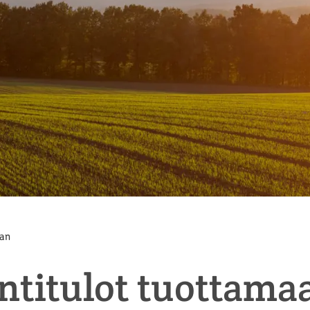
aan
ntitulot tuottama