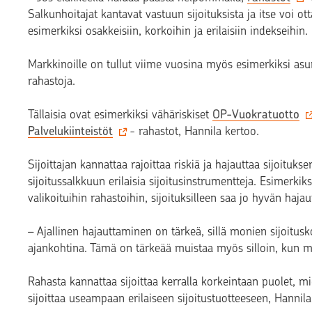
Salkunhoitajat kantavat vastuun sijoituksista ja itse voi ott
esimerkiksi osakkeisiin, korkoihin ja erilaisiin indekseihin.
Markkinoille on tullut viime vuosina myös esimerkiksi asunt
rahastoja.
Tällaisia ovat esimerkiksi vähäriskiset
OP-Vuokratuotto
Palvelukiinteistöt
- rahastot, Hannila kertoo.
Sijoittajan kannattaa rajoittaa riskiä ja hajauttaa sijoituksen
sijoitussalkkuun erilaisia sijoitusinstrumentteja. Esimerki
valikoituihin rahastoihin, sijoituksilleen saa jo hyvän haja
– Ajallinen hajauttaminen on tärkeä, sillä monien sijoitus
ajankohtina. Tämä on tärkeää muistaa myös silloin, kun m
Rahasta kannattaa sijoittaa kerralla korkeintaan puolet, mi
sijoittaa useampaan erilaiseen sijoitustuotteeseen, Hannil