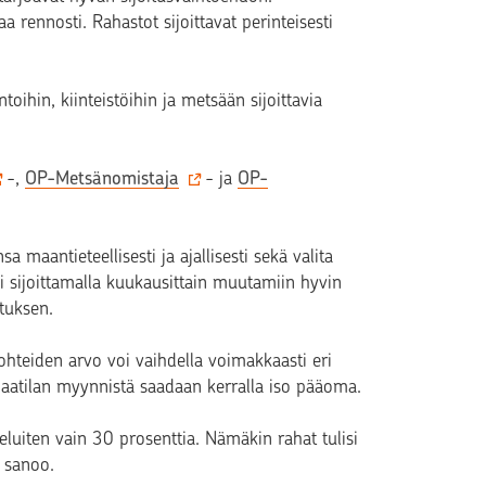
aa rennosti. Rahastot sijoittavat perinteisesti
oihin, kiinteistöihin ja metsään sijoittavia
-,
OP-Metsänomistaja
- ja
OP-
sa maantieteellisesti ja ajallisesti sekä valita
ksi sijoittamalla kuukausittain muutamiin hyvin
utuksen.
kohteiden arvo voi vaihdella voimakkaasti eri
aatilan myynnistä saadaan kerralla iso pääoma.
eluiten vain 30 prosenttia. Nämäkin rahat tulisi
a sanoo.