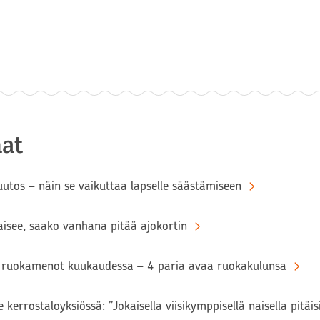
at
tos – näin se vaikuttaa lapselle säästämiseen
aisee, saako vanhana pitää ajokortin
ruokamenot kuukaudessa – 4 paria avaa ruokakulunsa
 kerrostaloyksiössä: ”Jokaisella viisikymppisellä naisella pitäi