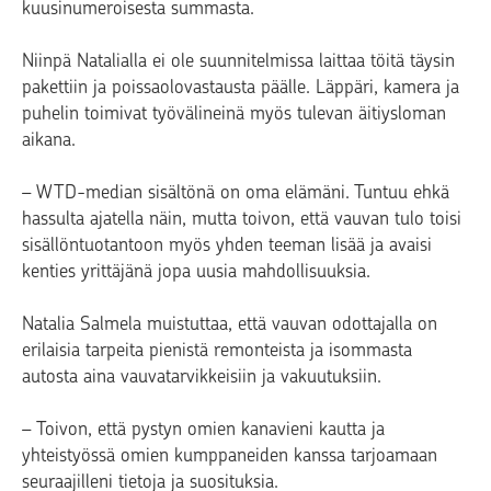
kuusinumeroisesta summasta.
Niinpä Natalialla ei ole suunnitelmissa laittaa töitä täysin
pakettiin ja poissaolovastausta päälle. Läppäri, kamera ja
puhelin toimivat työvälineinä myös tulevan äitiysloman
aikana.
– WTD-median sisältönä on oma elämäni. Tuntuu ehkä
hassulta ajatella näin, mutta toivon, että vauvan tulo toisi
sisällöntuotantoon myös yhden teeman lisää ja avaisi
kenties yrittäjänä jopa uusia mahdollisuuksia.
Natalia Salmela muistuttaa, että vauvan odottajalla on
erilaisia tarpeita pienistä remonteista ja isommasta
autosta aina vauvatarvikkeisiin ja vakuutuksiin.
– Toivon, että pystyn omien kanavieni kautta ja
yhteistyössä omien kumppaneiden kanssa tarjoamaan
seuraajilleni tietoja ja suosituksia.