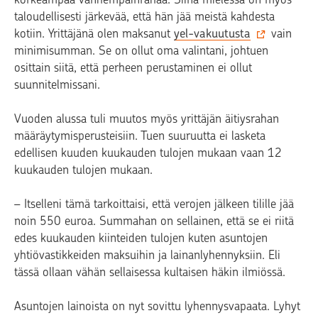
taloudellisesti järkevää, että hän jää meistä kahdesta
kotiin. Yrittäjänä olen maksanut
yel-vakuutusta
vain
minimisumman. Se on ollut oma valintani, johtuen
osittain siitä, että perheen perustaminen ei ollut
suunnitelmissani.
Vuoden alussa tuli muutos myös yrittäjän äitiysrahan
määräytymisperusteisiin. Tuen suuruutta ei lasketa
edellisen kuuden kuukauden tulojen mukaan vaan 12
kuukauden tulojen mukaan.
– Itselleni tämä tarkoittaisi, että verojen jälkeen tilille jää
noin 550 euroa. Summahan on sellainen, että se ei riitä
edes kuukauden kiinteiden tulojen kuten asuntojen
yhtiövastikkeiden maksuihin ja lainanlyhennyksiin. Eli
tässä ollaan vähän sellaisessa kultaisen häkin ilmiössä.
Asuntojen lainoista on nyt sovittu lyhennysvapaata. Lyhyt