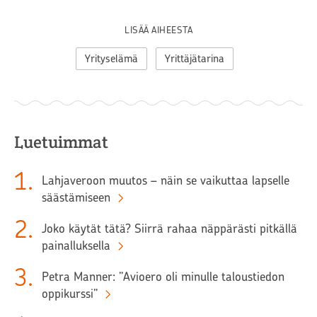
LISÄÄ AIHEESTA
Yrityselämä
Yrittäjätarina
Luetuimmat
1
.
Lahjaveroon muutos – näin se vaikuttaa lapselle
säästämiseen
2
.
Joko käytät tätä? Siirrä rahaa näppärästi pitkällä
painalluksella
3
.
Petra Manner: ”Avioero oli minulle taloustiedon
oppikurssi”