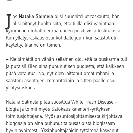
J
os
Natalia Salmela
olisi suunnitellut raskautta, hän
olisi pitänyt huolta siitä, että tilillä olisi vähintään
kymmenen tuhatta euroa ennen positiivista testitulosta.
Kun yllätysraskaus osui kohdalle juuri kun säästöt oli
käytetty, tilanne on toinen.
– Kieltämättä on vähän sellainen olo, että talouskarma tuli
ja puraisi! Olen aina puhunut sen puolesta, että kaikkeen
pitää varautua. No, nyt olen laittanut omat rahani ja
säästöni asuntojeni remontteihin ja sitten päälle osui
yllätysraskaus.
Natalia Salmela pitää suosittua White Trash Disease -
blogia ja toimii myös Satokausikalenteri-yrityksen
toimitusjohtajana. Myös asuntosijoittamisesta kirjoittava
bloggaaja on aina puhunut talousasioista blogissaan
hyvin avoimesti. Yksinhuoltajaäidin tyttärenä kasvanut