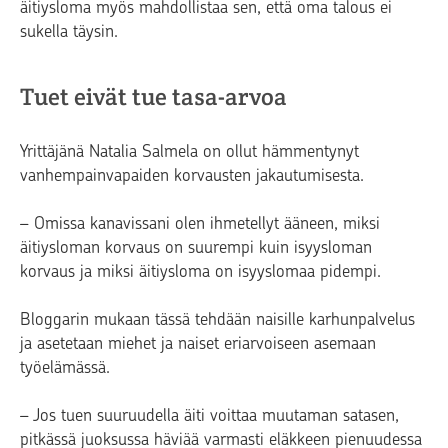
äitiysloma myös mahdollistaa sen, että oma talous ei
sukella täysin.
Tuet eivät tue tasa-arvoa
Yrittäjänä Natalia Salmela on ollut hämmentynyt
vanhempainvapaiden korvausten jakautumisesta.
– Omissa kanavissani olen ihmetellyt ääneen, miksi
äitiysloman korvaus on suurempi kuin isyysloman
korvaus ja miksi äitiysloma on isyyslomaa pidempi.
Bloggarin mukaan tässä tehdään naisille karhunpalvelus
ja asetetaan miehet ja naiset eriarvoiseen asemaan
työelämässä.
– Jos tuen suuruudella äiti voittaa muutaman satasen,
pitkässä juoksussa häviää varmasti eläkkeen pienuudessa