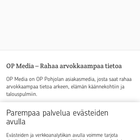
OP Media – Rahaa arvokkaampaa tietoa
OP Media on OP Pohjolan asiakasmedia, josta saat rahaa
arvokkaampaa tietoa arkeen, elämän käännekohtiin ja
talouspulmiin.
Raha
Koti
Elämä
Yrityselämä
Parempaa palvelua evästeiden
avulla
Blogit ja puheenvuorot
Osuuspankit
Evästeiden ja verkkoanalytiikan avulla voimme tarjota