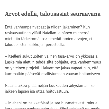
Arvot edellä, talousasiat seuraavana
Entä vanhempainvapaat ja niiden jakaminen? Kun
raskausuutinen yllätti Natalian ja hänen miehensä,
mietittiin tärkeimmät askelmerkit omien arvojen, ei
taloudellisten seikkojen perusteella.
– Itselleni sukupuolten välinen tasa-arvo on ykkösasia.
Laskelmia alettiin tehdä siltä pohjalta, että vanhemmuus
on yhteinen projekti. Haluamme jakaa vapaat niin, että
kummatkin pääsevät osallistumaan vauvan hoitamiseen.
Natalia aikoo pitää neljän kuukauden äitiysloman, sen
jälkeen lapsen isä ottaa hoitovastuun.
– Mieheni on palkkatöissä ja saa huomattavasti minua
korkeampaa vanhempainrahaa. Siinä mielessä on myös