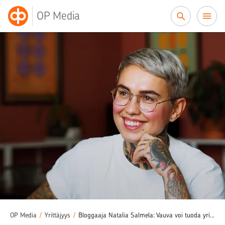
Siirry sisältöön
OP Media
OP Media
/
Yrittäjyys
/
Bloggaaja Natalia Salmela: Vauva voi tuoda yrittäjälle uusia mahdollisuuksia