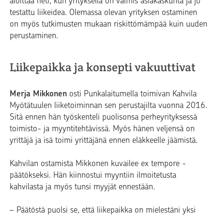
aloittaa heti, kun yrityksellä on valmis asiakaskunta ja jo
testattu liikeidea. Olemassa olevan yrityksen ostaminen
on myös tutkimusten mukaan riskittömämpää kuin uuden
perustaminen.
Liikepaikka ja konsepti vakuuttivat
Merja Mikkonen
osti Punkalaitumella toimivan Kahvila
Myötätuulen liiketoiminnan sen perustajilta vuonna 2016.
Sitä ennen hän työskenteli puolisonsa perheyrityksessä
toimisto- ja myyntitehtävissä. Myös hänen veljensä on
yrittäjä ja isä toimi yrittäjänä ennen eläkkeelle jäämistä.
Kahvilan ostamista Mikkonen kuvailee ex tempore -
päätökseksi. Hän kiinnostui myyntiin ilmoitetusta
kahvilasta ja myös tunsi myyjät ennestään.
– Päätöstä puolsi se, että liikepaikka on mielestäni yksi