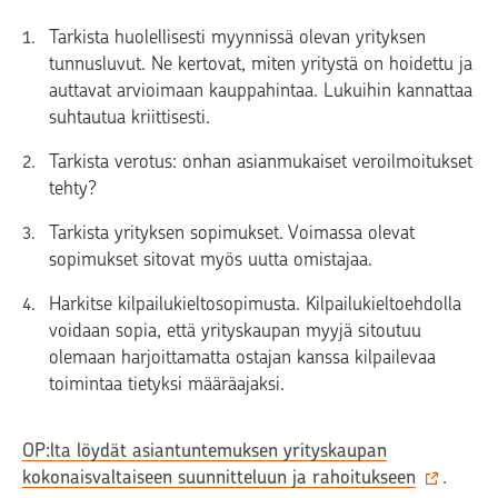
Tarkista huolellisesti myynnissä olevan yrityksen
tunnusluvut. Ne kertovat, miten yritystä on hoidettu ja
auttavat arvioimaan kauppahintaa. Lukuihin kannattaa
suhtautua kriittisesti.
Tarkista verotus: onhan asianmukaiset veroilmoitukset
tehty?
Tarkista yrityksen sopimukset. Voimassa olevat
sopimukset sitovat myös uutta omistajaa.
Harkitse kilpailukieltosopimusta. Kilpailukieltoehdolla
voidaan sopia, että yrityskaupan myyjä sitoutuu
olemaan harjoittamatta ostajan kanssa kilpailevaa
toimintaa tietyksi määräajaksi.
OP:lta löydät asiantuntemuksen yrityskaupan
kokonaisvaltaiseen suunnitteluun ja rahoitukseen
.