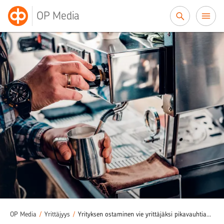
Siirry sisältöön
OP Media
OP Media
/
Yrittäjyys
/
Yrityksen ostaminen vie yrittäjäksi pikavauhtiaUusi sivu