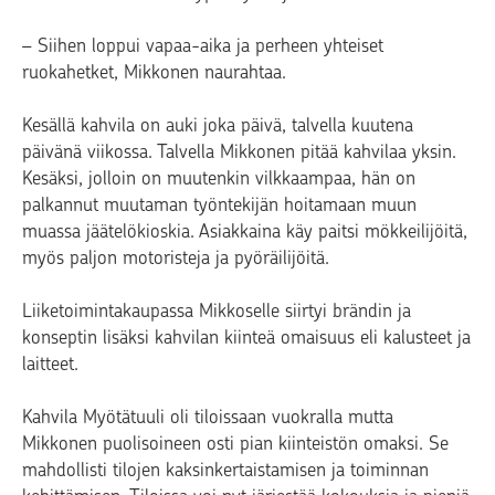
– Siihen loppui vapaa-aika ja perheen yhteiset
ruokahetket, Mikkonen naurahtaa.
Kesällä kahvila on auki joka päivä, talvella kuutena
päivänä viikossa. Talvella Mikkonen pitää kahvilaa yksin.
Kesäksi, jolloin on muutenkin vilkkaampaa, hän on
palkannut muutaman työntekijän hoitamaan muun
muassa jäätelökioskia. Asiakkaina käy paitsi mökkeilijöitä,
myös paljon motoristeja ja pyöräilijöitä.
Liiketoimintakaupassa Mikkoselle siirtyi brändin ja
konseptin lisäksi kahvilan kiinteä omaisuus eli kalusteet ja
laitteet.
Kahvila Myötätuuli oli tiloissaan vuokralla mutta
Mikkonen puolisoineen osti pian kiinteistön omaksi. Se
mahdollisti tilojen kaksinkertaistamisen ja toiminnan