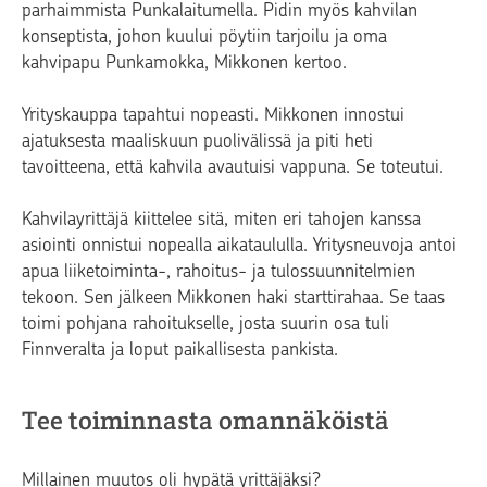
parhaimmista Punkalaitumella. Pidin myös kahvilan
konseptista, johon kuului pöytiin tarjoilu ja oma
kahvipapu Punkamokka, Mikkonen kertoo.
Yrityskauppa tapahtui nopeasti. Mikkonen innostui
ajatuksesta maaliskuun puolivälissä ja piti heti
tavoitteena, että kahvila avautuisi vappuna. Se toteutui.
Kahvilayrittäjä kiittelee sitä, miten eri tahojen kanssa
asiointi onnistui nopealla aikataululla. Yritysneuvoja antoi
apua liiketoiminta-, rahoitus- ja tulossuunnitelmien
tekoon. Sen jälkeen Mikkonen haki starttirahaa. Se taas
toimi pohjana rahoitukselle, josta suurin osa tuli
Finnveralta ja loput paikallisesta pankista.
Tee toiminnasta omannäköistä
Millainen muutos oli hypätä yrittäjäksi?