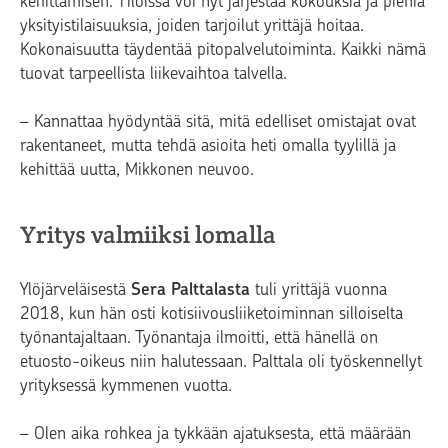
kehittämisen. Tiloissa voi nyt järjestää kokouksia ja pieniä
yksityistilaisuuksia, joiden tarjoilut yrittäjä hoitaa.
Kokonaisuutta täydentää pitopalvelutoiminta. Kaikki nämä
tuovat tarpeellista liikevaihtoa talvella.
– Kannattaa hyödyntää sitä, mitä edelliset omistajat ovat
rakentaneet, mutta tehdä asioita heti omalla tyylillä ja
kehittää uutta, Mikkonen neuvoo.
Yritys valmiiksi lomalla
Ylöjärveläisestä
Sera Palttalasta
tuli yrittäjä vuonna
2018, kun hän osti kotisiivousliiketoiminnan silloiselta
työnantajaltaan. Työnantaja ilmoitti, että hänellä on
etuosto-oikeus niin halutessaan. Palttala oli työskennellyt
yrityksessä kymmenen vuotta.
– Olen aika rohkea ja tykkään ajatuksesta, että määrään