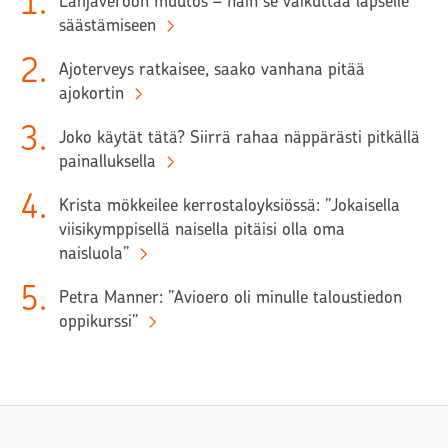
1
.
Lahjaveroon muutos – näin se vaikuttaa lapselle
säästämiseen
2
.
Ajoterveys ratkaisee, saako vanhana pitää
ajokortin
3
.
Joko käytät tätä? Siirrä rahaa näppärästi pitkällä
painalluksella
4
.
Krista mökkeilee kerrostaloyksiössä: ”Jokaisella
viisikymppisellä naisella pitäisi olla oma
naisluola”
5
.
Petra Manner: ”Avioero oli minulle taloustiedon
oppikurssi”