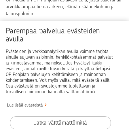
arvokkaampaa tietoa arkeen, elämän käännekohtiin ja
talouspulmiin.
Raha
Koti
Elämä
Yrityselämä
Parempaa palvelua evästeiden
avulla
Blogit ja puheenvuorot
Osuuspankit
Evästeiden ja verkkoanalytiikan avulla voimme tarjota
sinulle sujuvan asioinnin, henkilökohtaisemmat palvelut
Op.fi
OP Koti
Pohjola Vahinkoapu
ja kiinnostavammat mainokset. Jos hyväksyt kaikki
evästeet, annat meille luvan kerätä ja käyttää tietojasi
Facebook
X
LinkedIn
Instagram
OP Pohjolan palvelujen kehittämiseen ja mainonnan
kohdentamiseen. Voit myös valita, mitä evästeitä sallit.
Osa evästeistä on sivustojemme luotettavan ja
turvallisen toiminnan kannalta välttämättömiä.
© OP Pohjola
Lue lisää evästeistä
Info
Käyttöehdot
Jatka välttämättömillä
Saavutettavuusseloste