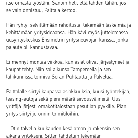
itse omasta työstäni. Sanoin heti, että lähden tähän, jos
se vain onnistuu, Palttala kertoo.
Hän ryhtyi selvittämään rahoitusta, tekemään laskelmia ja
kehittämään yritysideaansa. Hän kävi myös juttelemassa
uusyrityskeskus Ensimetrin yritysneuvojan kanssa, jonka
palaute oli kannustavaa.
Ei mennyt montaa viikkoa, kun asiat olivat järjestyneet ja
kaupat tehty. Niin sai alkunsa Tampereella ja sen
lähikunnissa toimiva Seran Puhtautta ja Palvelua.
Palttalalle siirtyi kaupassa asiakkuuksia, kuusi työntekijää,
leasing-autoja sekä pieni määrä siivousvälineitä. Uusi
yrittäjä järjesti omakotitalostaan pesutilan pyykille. Pian
yritys siirtyi jo omiin toimitiloihin.
– Otin talvella kuukauden kesäloman ja rakensin sen
aikana yritykseni. Sitten lähdettiin tekemään