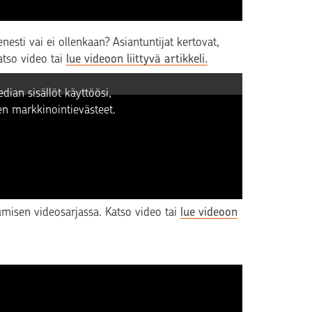
sti vai ei ollenkaan? Asiantuntijat kertovat,
atso video tai
lue videoon liittyvä artikkeli.
dian sisällöt käyttöösi,
n markkinointievästeet.
kselta sijoitusasuntoa
ittamisesta monelle houkuttelevan vaihtoehdon.
sumisen videosarjassa. Katso video tai
lue videoon
n lainan kustannuksista haluamallasi laina-ajalla.