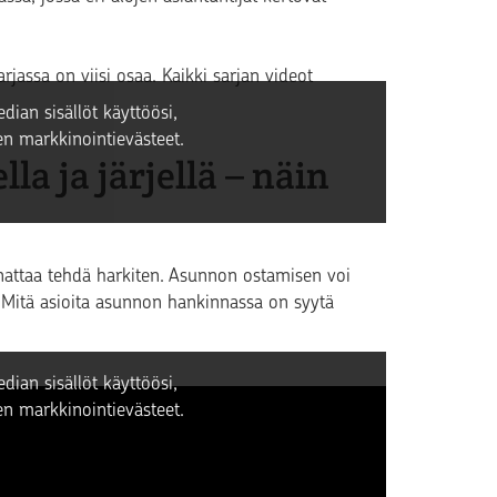
jassa on viisi osaa. Kaikki sarjan videot
dian sisällöt käyttöösi,
n markkinointievästeet.
la ja järjellä – näin
attaa tehdä harkiten. Asunnon ostamisen voi
. Mitä asioita asunnon hankinnassa on syytä
dian sisällöt käyttöösi,
n markkinointievästeet.
unto paranee