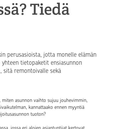
ssä? Tiedä
kin perusasioista, jotta monelle elämän
e yhteen tietopaketit ensiasunnon
, sitä remontoivalle sekä
ää, miten asunnon vaihto sujuu jouhevimmin,
sivaikutelman, kannattaako ennen myyntiä
sijoitusasunnon tuoton?
ssa, jossa eri alojen asiantuntijat kertovat