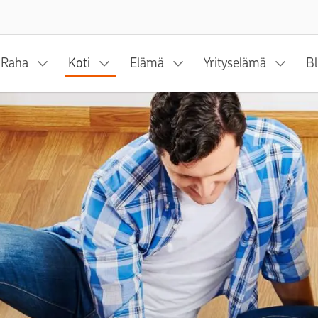
Siirry sisältöön
Raha
Koti
Elämä
Yrityselämä
Bl