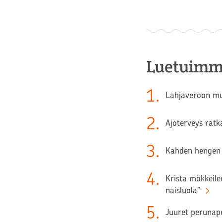
Luetuimm
1
.
Lahjaveroon muu
2
.
Ajoterveys ratk
3
.
Kahden hengen 
4
.
Krista mökkeilee
naisluola”
5
.
Juuret perunape