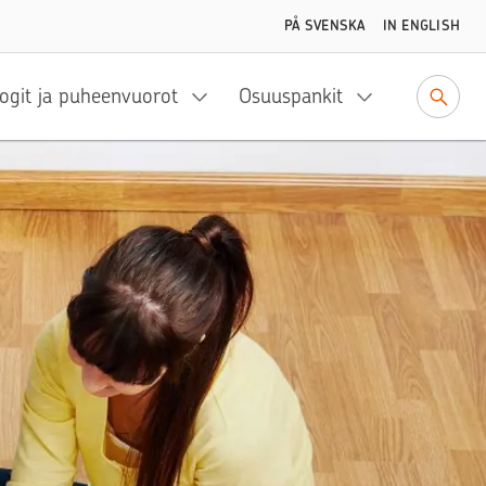
PÅ SVENSKA
IN ENGLISH
ogit ja puheenvuorot
Osuuspankit