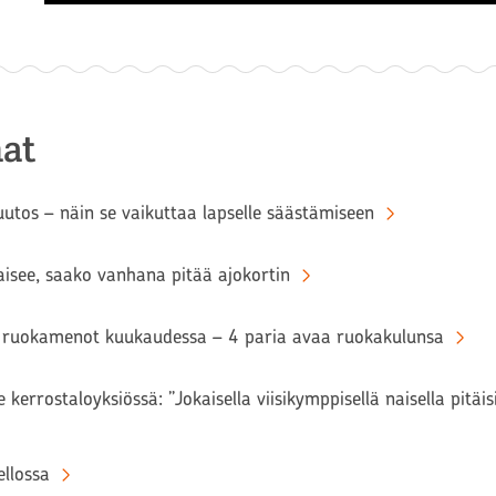
at
tos – näin se vaikuttaa lapselle säästämiseen
aisee, saako vanhana pitää ajokortin
ruokamenot kuukaudessa – 4 paria avaa ruokakulunsa
 kerrostaloyksiössä: ”Jokaisella viisikymppisellä naisella pitäi
llossa