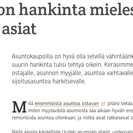
on hankinta miele
asiat
Asuntokaupoilla on hyvä olla selvillä vähintään
suurin hankinta tulisi tehtyä oikein. Keräsimm
ostajalle, asunnon myyjälle, asuntoa vaihtavalle
sijoitusasuntoa harkitsevalle.
M
itä
ensimmäistä asuntoa ostavan
pitäisi tiet
miten myytävästä asunnosta saa aikaan hyvän en
remontoida asuntoa ollenkaan, ja mitkä asiat ratkaisevat 
Näitä asioita käsitellään Uuden asumisen etapit -videosarja