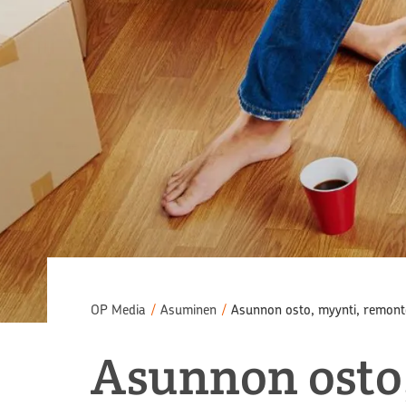
OP Media
/
Asuminen
/
Asunnon osto, myynti, remonto
Asunnon osto,