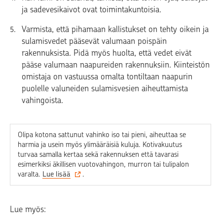
ja sadevesikaivot ovat toimintakuntoisia.
Varmista, että pihamaan kallistukset on tehty oikein ja
sulamisvedet pääsevät valumaan poispäin
rakennuksista. Pidä myös huolta, että vedet eivät
pääse valumaan naapureiden rakennuksiin. Kiinteistön
omistaja on vastuussa omalta tontiltaan naapurin
puolelle valuneiden sulamisvesien aiheuttamista
vahingoista.
Olipa kotona sattunut vahinko iso tai pieni, aiheuttaa se
harmia ja usein myös ylimääräisiä kuluja. Kotivakuutus
turvaa samalla kertaa sekä rakennuksen että tavarasi
esimerkiksi äkillisen vuotovahingon, murron tai tulipalon
varalta.
Lue lisää
.
Lue myös: