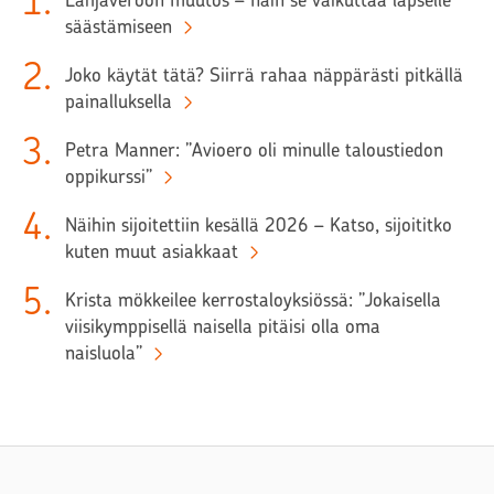
1
.
säästämiseen
2
.
Joko käytät tätä? Siirrä rahaa näppärästi pitkällä
painalluksella
3
.
Petra Manner: ”Avioero oli minulle taloustiedon
oppikurssi”
4
.
Näihin sijoitettiin kesällä 2026 – Katso, sijoititko
kuten muut asiakkaat
5
.
Krista mökkeilee kerrostaloyksiössä: ”Jokaisella
viisikymppisellä naisella pitäisi olla oma
naisluola”