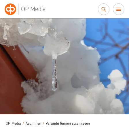
Siirry sisältöön
OP Media
OP Media
/
Asuminen
/
Varaudu lumien sulamiseen