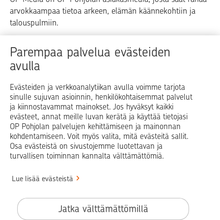
arvokkaampaa tietoa arkeen, elämän käännekohtiin ja
talouspulmiin.
Raha
Koti
Elämä
Yrityselämä
Parempaa palvelua evästeiden
avulla
Blogit ja puheenvuorot
Osuuspankit
Evästeiden ja verkkoanalytiikan avulla voimme tarjota
sinulle sujuvan asioinnin, henkilökohtaisemmat palvelut
Op.fi
OP Koti
Pohjola Vahinkoapu
ja kiinnostavammat mainokset. Jos hyväksyt kaikki
evästeet, annat meille luvan kerätä ja käyttää tietojasi
Facebook
X
LinkedIn
Instagram
OP Pohjolan palvelujen kehittämiseen ja mainonnan
kohdentamiseen. Voit myös valita, mitä evästeitä sallit.
Osa evästeistä on sivustojemme luotettavan ja
turvallisen toiminnan kannalta välttämättömiä.
© OP Pohjola
Lue lisää evästeistä
Info
Käyttöehdot
Jatka välttämättömillä
Saavutettavuusseloste