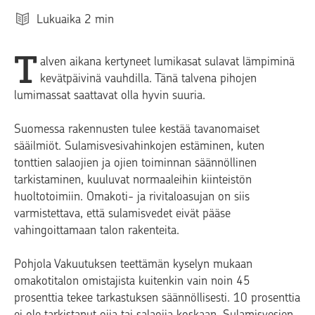
Lukuaika
2
min
T
alven aikana kertyneet lumikasat sulavat lämpiminä
kevätpäivinä vauhdilla. Tänä talvena pihojen
lumimassat saattavat olla hyvin suuria.
Suomessa rakennusten tulee kestää tavanomaiset
sääilmiöt. Sulamisvesivahinkojen estäminen, kuten
tonttien salaojien ja ojien toiminnan säännöllinen
tarkistaminen, kuuluvat normaaleihin kiinteistön
huoltotoimiin. Omakoti- ja rivitaloasujan on siis
varmistettava, että sulamisvedet eivät pääse
vahingoittamaan talon rakenteita.
Pohjola Vakuutuksen teettämän kyselyn mukaan
omakotitalon omistajista kuitenkin vain noin 45
prosenttia tekee tarkastuksen säännöllisesti. 10 prosenttia
ei ole tarkistanut ojia tai salaojia koskaan. Sulamisvesien