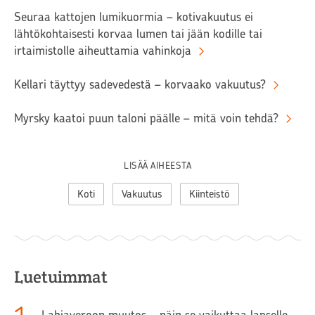
Seuraa kattojen lumikuormia – kotivakuutus ei
lähtökohtaisesti korvaa lumen tai jään kodille tai
irtaimistolle aiheuttamia vahinkoja
Kellari täyttyy sadevedestä – korvaako vakuutus?
Myrsky kaatoi puun taloni päälle – mitä voin tehdä?
LISÄÄ AIHEESTA
Koti
Vakuutus
Kiinteistö
Luetuimmat
Lahjaveroon muutos – näin se vaikuttaa lapselle