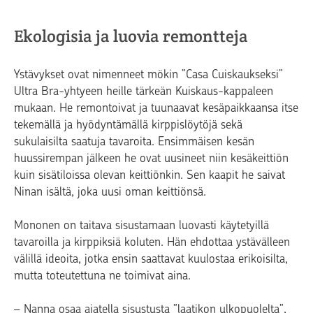
Ekologisia ja luovia remontteja
Ystävykset ovat nimenneet mökin ”Casa Cuiskaukseksi”
Ultra Bra-yhtyeen heille tärkeän Kuiskaus-kappaleen
mukaan. He remontoivat ja tuunaavat kesäpaikkaansa itse
tekemällä ja hyödyntämällä kirppislöytöjä sekä
sukulaisilta saatuja tavaroita. Ensimmäisen kesän
huussirempan jälkeen he ovat uusineet niin kesäkeittiön
kuin sisätiloissa olevan keittiönkin. Sen kaapit he saivat
Ninan isältä, joka uusi oman keittiönsä.
Mononen on taitava sisustamaan luovasti käytetyillä
tavaroilla ja kirppiksiä koluten. Hän ehdottaa ystävälleen
välillä ideoita, jotka ensin saattavat kuulostaa erikoisilta,
mutta toteutettuna ne toimivat aina.
– Nanna osaa ajatella sisustusta ”laatikon ulkopuolelta”,