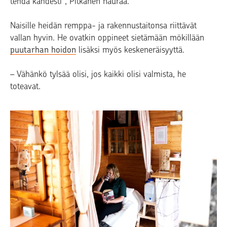
tehdä kahdesti”, Pitkänen nauraa.
Naisille heidän remppa- ja rakennustaitonsa riittävät
vallan hyvin. He ovatkin oppineet sietämään mökillään
puutarhan hoidon
lisäksi myös keskeneräisyyttä.
– Vähänkö tylsää olisi, jos kaikki olisi valmista, he
toteavat.