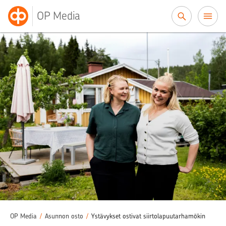
Siirry sisältöön
OP Media
OP Media
/
Asunnon osto
/
Ystävykset ostivat siirtolapuutarhamökin