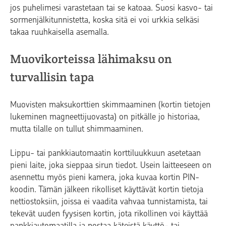
jos puhelimesi varastetaan tai se katoaa. Suosi kasvo- tai
sormenjälkitunnistetta, koska sitä ei voi urkkia selkäsi
takaa ruuhkaisella asemalla.
Muovikorteissa lähimaksu on
turvallisin tapa
Muovisten maksukorttien skimmaaminen (kortin tietojen
lukeminen magneettijuovasta) on pitkälle jo historiaa,
mutta tilalle on tullut shimmaaminen.
Lippu- tai pankkiautomaatin korttiluukkuun asetetaan
pieni laite, joka sieppaa sirun tiedot. Usein laitteeseen on
asennettu myös pieni kamera, joka kuvaa kortin PIN-
koodin. Tämän jälkeen rikolliset käyttävät kortin tietoja
nettiostoksiin, joissa ei vaadita vahvaa tunnistamista, tai
tekevät uuden fyysisen kortin, jota rikollinen voi käyttää
pankkiautomaatilla ja nostaa käteistä käyttö- tai