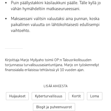
Puin päällystakkini käsilaukkuni päälle. Tälle kyllä jo
vähän hymähdeltiin matkaseurueessani.
Maksaessani valitsin valuutaksi aina punnan, koska
paikallinen valuutta on lähtökohtaisesti edullisempi
vaihtoehto.
Kirjoittaja Marjo Myllyaho toimii OP:n Talousrikollisuuden
torjunnassa turvallisuusasiantuntijana. Marjo on työskennellyt
finanssialalla erilaisissa tehtävissä yli 10 vuoden ajan.
LISÄÄ AIHEESTA
Huijaukset
Kyberturvallisuus
Kortit
Loma
Blogit ja puheenvuorot