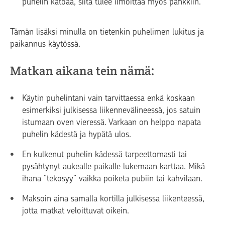
puhelin katoaa, siitä tulee ilmoittaa myös pankkiin.
Tämän lisäksi minulla on tietenkin puhelimen lukitus ja
paikannus käytössä.
Matkan aikana tein nämä:
Käytin puhelintani vain tarvittaessa enkä koskaan
esimerkiksi julkisessa liikennevälineessä, jos satuin
istumaan oven vieressä. Varkaan on helppo napata
puhelin kädestä ja hypätä ulos.
En kulkenut puhelin kädessä tarpeettomasti tai
pysähtynyt aukealle paikalle lukemaan karttaa. Mikä
ihana ”tekosyy” vaikka poiketa pubiin tai kahvilaan.
Maksoin aina samalla kortilla julkisessa liikenteessä,
jotta matkat veloittuvat oikein.