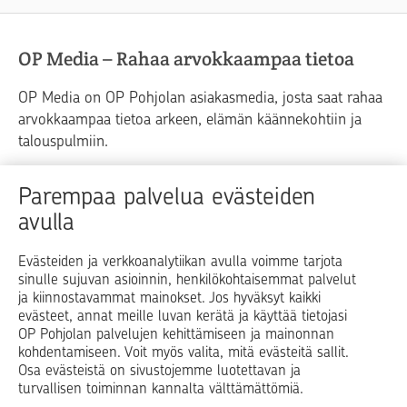
OP Media – Rahaa arvokkaampaa tietoa
OP Media on OP Pohjolan asiakasmedia, josta saat rahaa
arvokkaampaa tietoa arkeen, elämän käännekohtiin ja
talouspulmiin.
Raha
Koti
Elämä
Yrityselämä
Parempaa palvelua evästeiden
avulla
Blogit ja puheenvuorot
Osuuspankit
Evästeiden ja verkkoanalytiikan avulla voimme tarjota
sinulle sujuvan asioinnin, henkilökohtaisemmat palvelut
Op.fi
OP Koti
Pohjola Vahinkoapu
ja kiinnostavammat mainokset. Jos hyväksyt kaikki
evästeet, annat meille luvan kerätä ja käyttää tietojasi
Facebook
X
LinkedIn
Instagram
OP Pohjolan palvelujen kehittämiseen ja mainonnan
kohdentamiseen. Voit myös valita, mitä evästeitä sallit.
Osa evästeistä on sivustojemme luotettavan ja
turvallisen toiminnan kannalta välttämättömiä.
© OP Pohjola