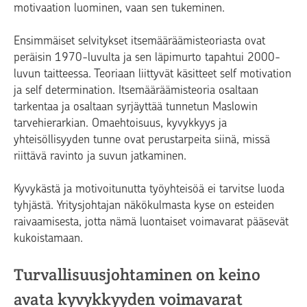
motivaation luominen, vaan sen tukeminen.
Ensimmäiset selvitykset itsemääräämisteoriasta ovat
peräisin 1970-luvulta ja sen läpimurto tapahtui 2000-
luvun taitteessa. Teoriaan liittyvät käsitteet
self motivation
ja
self determination
. Itsemääräämisteoria osaltaan
tarkentaa ja osaltaan syrjäyttää tunnetun Maslowin
tarvehierarkian. Omaehtoisuus, kyvykkyys ja
yhteisöllisyyden tunne ovat perustarpeita siinä, missä
riittävä ravinto ja suvun jatkaminen.
Kyvykästä ja motivoitunutta työyhteisöä ei tarvitse luoda
tyhjästä. Yritysjohtajan näkökulmasta kyse on esteiden
raivaamisesta, jotta nämä luontaiset voimavarat pääsevät
kukoistamaan.
Turvallisuusjohtaminen on keino
avata kyvykkyyden voimavarat