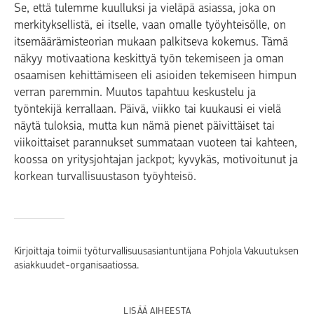
Se, että tulemme kuulluksi ja vieläpä asiassa, joka on
merkityksellistä, ei itselle, vaan omalle työyhteisölle, on
itsemäärämisteorian mukaan palkitseva kokemus. Tämä
näkyy motivaationa keskittyä työn tekemiseen ja oman
osaamisen kehittämiseen eli asioiden tekemiseen himpun
verran paremmin. Muutos tapahtuu keskustelu ja
työntekijä kerrallaan. Päivä, viikko tai kuukausi ei vielä
näytä tuloksia, mutta kun nämä pienet päivittäiset tai
viikoittaiset parannukset summataan vuoteen tai kahteen,
koossa on yritysjohtajan jackpot; kyvykäs, motivoitunut ja
korkean turvallisuustason työyhteisö.
Kirjoittaja toimii työturvallisuusasiantuntijana Pohjola Vakuutuksen
asiakkuudet-organisaatiossa.
LISÄÄ AIHEESTA