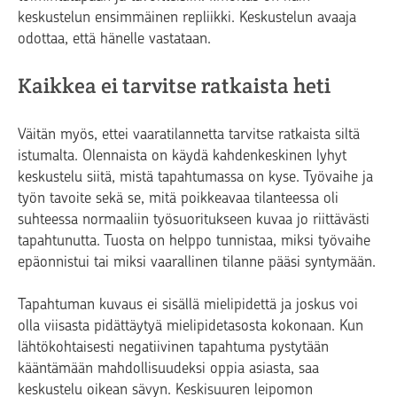
keskustelun ensimmäinen repliikki. Keskustelun avaaja
odottaa, että hänelle vastataan.
Kaikkea ei tarvitse ratkaista heti
Väitän myös, ettei vaaratilannetta tarvitse ratkaista siltä
istumalta. Olennaista on käydä kahdenkeskinen lyhyt
keskustelu siitä, mistä tapahtumassa on kyse. Työvaihe ja
työn tavoite sekä se, mitä poikkeavaa tilanteessa oli
suhteessa normaaliin työsuoritukseen kuvaa jo riittävästi
tapahtunutta. Tuosta on helppo tunnistaa, miksi työvaihe
epäonnistui tai miksi vaarallinen tilanne pääsi syntymään.
Tapahtuman kuvaus ei sisällä mielipidettä ja joskus voi
olla viisasta pidättäytyä mielipidetasosta kokonaan. Kun
lähtökohtaisesti negatiivinen tapahtuma pystytään
kääntämään mahdollisuudeksi oppia asiasta, saa
keskustelu oikean sävyn. Keskisuuren leipomon