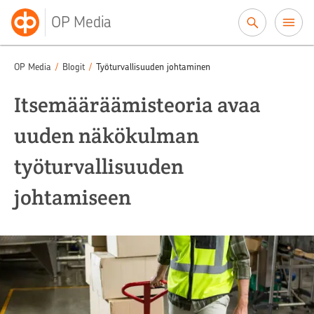
Siirry sisältöön
OP Media
OP Media
/
Blogit
/
Työturvallisuuden johtaminen
Itsemääräämisteoria avaa
uuden näkökulman
työturvallisuuden
johtamiseen