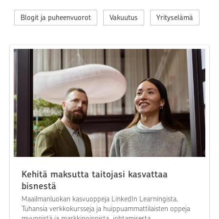
Blogit ja puheenvuorot
Vakuutus
Yrityselämä
Kehitä maksutta taitojasi kasvattaa
bisnestä
Maailmanluokan kasvuoppeja LinkedIn Learningista.
Tuhansia verkkokursseja ja huippuammattilaisten oppeja
myynnistä ja markkinoinnista, johtamisesta,