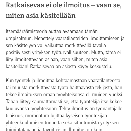
Ratkaisevaa ei ole ilmoitus – vaan se,
miten asia käsitellään
Itsemääräämisteoria auttaa avaamaan tämän
umpisolmun. Menettely vaaratilanteiden ilmoittamiseen ja
sen käsittelyyn voi vaikuttaa merkittävällä tavalla
positiivisesti yrityksen työturvallisuuteen. Mutta, tämä ei
liity ilmoitettavaan asiaan, vaan siihen, miten asia
käsitellään! Ratkaisevaa on asiasta käyty keskustelu.
Kun työntekijä ilmoittaa kohtaamastaan vaaratilanteesta
tai muusta merkittävästä työtä haittaavasta tekijästä, hän
tekee ilmoituksen oman työyhteisönsä eli muiden vuoksi.
Tähän liittyy saumattomasti se, että työntekijä itse kokee
kuuluvansa työyhteisöön. Tehty ilmoitus on työnantajalle
tilaisuus, momentum lujittaa kyseisen työntekijän
yhteenkuulumisen tunnetta sekä sitoutumista yrityksen
toimintatapaan ja tavoitteisiin. Ilmoitus on kuin