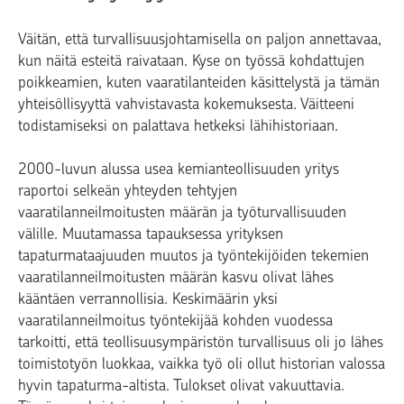
Väitän, että turvallisuusjohtamisella on paljon annettavaa,
kun näitä esteitä raivataan. Kyse on työssä kohdattujen
poikkeamien, kuten vaaratilanteiden käsittelystä ja tämän
yhteisöllisyyttä vahvistavasta kokemuksesta. Väitteeni
todistamiseksi on palattava hetkeksi lähihistoriaan.
2000-luvun alussa usea kemianteollisuuden yritys
raportoi selkeän yhteyden tehtyjen
vaaratilanneilmoitusten määrän ja työturvallisuuden
välille. Muutamassa tapauksessa yrityksen
tapaturmataajuuden muutos ja työntekijöiden tekemien
vaaratilanneilmoitusten määrän kasvu olivat lähes
kääntäen verrannollisia. Keskimäärin yksi
vaaratilanneilmoitus työntekijää kohden vuodessa
tarkoitti, että teollisuusympäristön turvallisuus oli jo lähes
toimistotyön luokkaa, vaikka työ oli ollut historian valossa
hyvin tapaturma-altista. Tulokset olivat vakuuttavia.