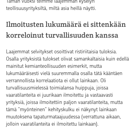
Tämän vuoksi teimme laajemman kyselyn
teollisuusyrityksiltä, miltä asia heillä näytti.
Ilmoitusten lukumäärä ei sittenkään
korreloinut turvallisuuden kanssa
Laajemmat selvitykset osoittivat ristiriitaisia tuloksia.
Osalla yrityksistä tulokset olivat samankaltaisia kuin edellä
mainitut kemianteollisuuden esimerkit, mutta
lukumääräisesti vielä suuremmalla osalla tätä kääntäen
verrannollista korrelaatiota ei ollut lainkaan. Oli
turvallisuusmielessä toimialansa huippuja, joissa
vaaratilanteita ei juurikaan ilmoitettu ja vastaavasti
yrityksiä, joissa ilmoitettiin paljon vaaratilanteita, mutta
tämä ”myönteinen” kehityskulku ei näkynyt lainkaan
muutoksena tapaturmataajuudessa (verrattuna aikaan,
jolloin vaaratilanteita ei ilmoitettu lainkaan).