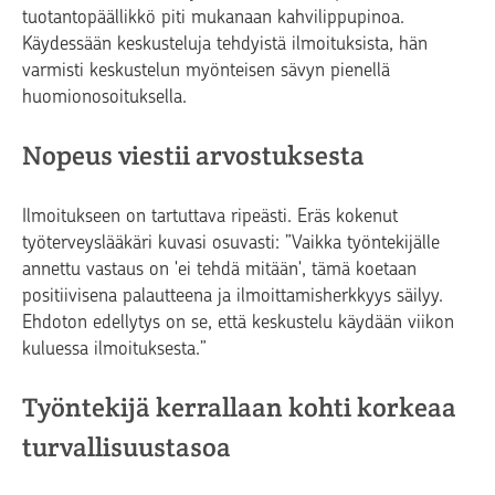
tuotantopäällikkö piti mukanaan kahvilippupinoa.
Käydessään keskusteluja tehdyistä ilmoituksista, hän
varmisti keskustelun myönteisen sävyn pienellä
huomionosoituksella.
Nopeus viestii arvostuksesta
Ilmoitukseen on tartuttava ripeästi. Eräs kokenut
työterveyslääkäri kuvasi osuvasti: ”
Vaikka työntekijälle
annettu vastaus on 'ei tehdä mitään', tämä koetaan
positiivisena palautteena ja ilmoittamisherkkyys säilyy.
Ehdoton edellytys on se, että keskustelu käydään viikon
kuluessa ilmoituksesta.
”
Työntekijä kerrallaan kohti korkeaa
turvallisuustasoa