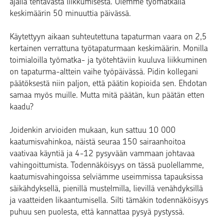
ajalla tehtävästä liikkumisesta. Olemme työmatkalla
keskimäärin 50 minuuttia päivässä.
Käytettyyn aikaan suhteutettuna tapaturman vaara on 2,5
kertainen verrattuna työtapaturmaan keskimäärin. Monilla
toimialoilla työmatka- ja työtehtäviin kuuluva liikkuminen
on tapaturma-alttein vaihe työpäivässä. Pidin kollegani
päätöksestä niin paljon, että päätin kopioida sen. Ehdotan
samaa myös muille. Mutta mitä päätän, kun päätän etten
kaadu?
Joidenkin arvioiden mukaan, kun sattuu 10 000
kaatumisvahinkoa, näistä seuraa 150 sairaanhoitoa
vaativaa käyntiä ja 4-12 pysyvään vammaan johtavaa
vahingoittumista. Todennäköisyys on tässä puolellamme,
kaatumisvahingoissa selviämme useimmissa tapauksissa
säikähdyksellä, pienillä mustelmilla, lievillä venähdyksillä
ja vaatteiden likaantumisella. Silti tämäkin todennäköisyys
puhuu sen puolesta, että kannattaa pysyä pystyssä.