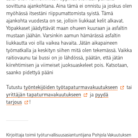
sovittuna ajankohtana. Aina tämä ei onnistu ja joskus olen
myöhässä itsestäni riippumattomista syistä. Tämä
ajankohta vuodesta on se, jolloin liukkaat kelit alkavat.
Yöpakkaset jäädyttävät maan ohueen kuuraan ja asfaltin
mustaan jäähän. Varsinkin aamun hämärässä asfaltin
liukkautta voi olla vaikea havaita. Jätän aikapaineen
työmatkalla ja keskityn siihen mitä olen tekemässä. Vaikka
raitiovaunu tai bussi on jo lähdössä, päätän, että jätän
kiirehtimisen ja viimeiset juoksuaskeleet pois. Katsotaan,
saanko pidettyä pääni
Tutustu
työntekijöiden työtapaturmavakuutukseen
tai
yrittäjän tapaturmavakuutukseen
ja
pyydä
tarjous
!
Kirjoittaja toimii työturvallisuusasiantuntijana Pohjola Vakuutuksen