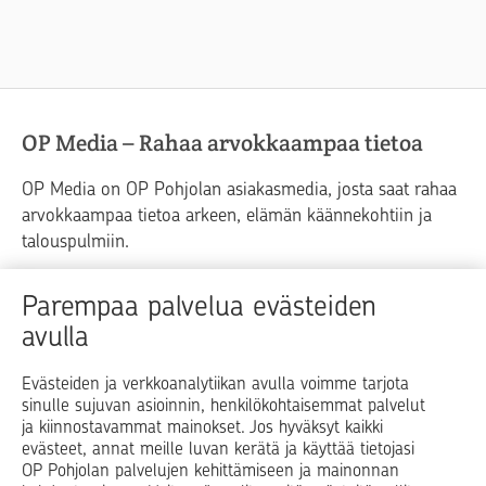
OP Media – Rahaa arvokkaampaa tietoa
OP Media on OP Pohjolan asiakasmedia, josta saat rahaa
arvokkaampaa tietoa arkeen, elämän käännekohtiin ja
talouspulmiin.
Raha
Koti
Elämä
Yrityselämä
Parempaa palvelua evästeiden
avulla
Blogit ja puheenvuorot
Osuuspankit
Evästeiden ja verkkoanalytiikan avulla voimme tarjota
sinulle sujuvan asioinnin, henkilökohtaisemmat palvelut
Op.fi
OP Koti
Pohjola Vahinkoapu
ja kiinnostavammat mainokset. Jos hyväksyt kaikki
evästeet, annat meille luvan kerätä ja käyttää tietojasi
Facebook
X
LinkedIn
Instagram
OP Pohjolan palvelujen kehittämiseen ja mainonnan