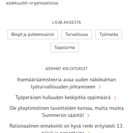
asiakkuudet-organisaatiossa.
LISÄÄ AIHEESTA
Blogit ja puheenvuorot
Turvallisuus
Työmatka
Tapaturma
AIEMMAT KIRJOITUKSET
Itsemääräämisteoria avaa uuden näkökulman
työturvallisuuden johtamiseen
Työperäisen hulluuden keskipitkä oppimäärä
Ole ylioptimistinen tavoitteiden kanssa, mutta muista
Summersin sääntö!
Rationaalinen ennakointi on hyvä renki erityisesti 13.
päivä ja perjantaina