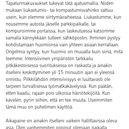
Tapaturmakuvaukset tukevat tätä ajatusmallia. Niiden
mukaan liukastumis- tai kompastumisvahinko sattuu
usein, kun olemme siirtymävaiheessa. Liukastumme, kun
nousemme autosta jäiselle parkkipaikalle, tai
kompuroimme portaissa, kun laskeutuessa katsomme
samalla kännykkään tulleen sähköpostin. Ihminen pystyy
kohdistamaan huomionsa vain yhteen asiaan kerrallaan.
Ongelmia syntyy, kun huomio on muualla kuin siinä, mitä
teemme. Intensiivinen ympäristön tarkkailu
pitkäkestoisessa suorituksessa on raskasta ja ainakin
itselleni keskittyminen yli 15 minuutin ajan ei yleensä
onnistu. Pilkkilähdön intensiivisyys ei luultavasti ole
tarpeen turvallisessa työmatkakävelyssä. Kun päätän,
etten kaadu, rajaan pois ulkoisia häiriötekijöitä. Kun
kävelen, pyrin siihen, että en tee muuta. Useimmiten
tämä muu on puhelimen käyttöä.
Aikapaine on ainakin itselleni vaikein hallittavissa oleva
asia. Olen vanhemmiten oppinut olemaan paikalla