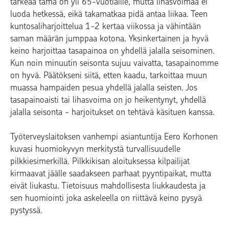
tärkeää tämä on yli 65-vuotiaille, mutta lihasvoimaa ei
luoda hetkessä, eikä takamatkaa pidä antaa liikaa. Teen
kuntosaliharjoittelua 1-2 kertaa viikossa ja vähintään
saman määrän jumppaa kotona. Yksinkertainen ja hyvä
keino harjoittaa tasapainoa on yhdellä jalalla seisominen.
Kun noin minuutin seisonta sujuu vaivatta, tasapainomme
on hyvä. Päätökseni siitä, etten kaadu, tarkoittaa muun
muassa hampaiden pesua yhdellä jalalla seisten. Jos
tasapainoaisti tai lihasvoima on jo heikentynyt, yhdellä
jalalla seisonta - harjoitukset on tehtävä käsituen kanssa.
Työterveyslaitoksen vanhempi asiantuntija Eero Korhonen
kuvasi huomiokyvyn merkitystä turvallisuudelle
pilkkiesimerkillä. Pilkkikisan aloituksessa kilpailijat
kirmaavat jäälle saadakseen parhaat pyyntipaikat, mutta
eivät liukastu. Tietoisuus mahdollisesta liukkaudesta ja
sen huomiointi joka askeleella on riittävä keino pysyä
pystyssä.