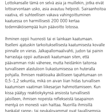
Lottokansalle tämä on selvä asia ja muillekin, jotka eivät
lottoarvontaan usko, asia avautuu helposti. Sairaanhoitoa
vaativa, eli suhteellisen vakava vahingoittuminen
kaatuessa on harmillisesti 200 000 kertaa
todennäköisempää kuin päävoitto lotossa.
Ihminen oppii huonosti tai ei lainkaan kaatumaan.
Itselleni ajatuskin tarkoituksellisesta kaatumisesta kovalle
pinnalle on vieras. Jalkapallomaalivahti, judon tai painin
harrastaja oppii auttavasti kaatumaan siten, että
päävamman riski vähenee, mutta heidänkin taitonsa
turvalliseen alastuloon liukastumisessa on huteralla
pohjalla. Ihmisen reaktioaika äkilliseen tapahtumaan on
0,5-1,2 sekuntia, mikä on aivan liian hidas turvallisen
kaatumisen vaatiman liikesarjan hahmottamiseen. Kun
kissa päätyy reaktiokykynsä ansiosta turvallisesti
jaloilleen, ihmisen nopeista reflekseistä tasapainon
mentyä on monesti vain haittaa. Nuorilla ihmisillä
hankalat ranne- tai peukalovammat ovat tavallisempia