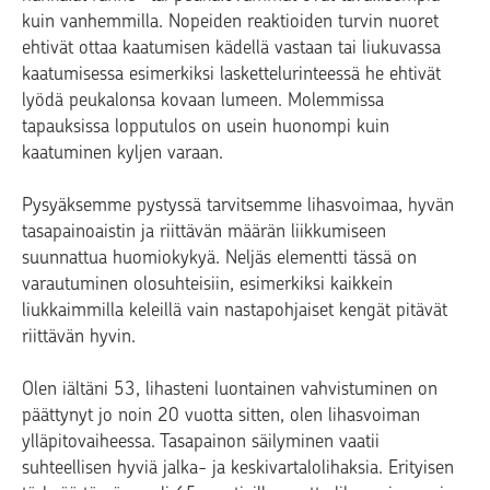
kuin vanhemmilla. Nopeiden reaktioiden turvin nuoret
ehtivät ottaa kaatumisen kädellä vastaan tai liukuvassa
kaatumisessa esimerkiksi laskettelurinteessä he ehtivät
lyödä peukalonsa kovaan lumeen. Molemmissa
tapauksissa lopputulos on usein huonompi kuin
kaatuminen kyljen varaan.
Pysyäksemme pystyssä tarvitsemme lihasvoimaa, hyvän
tasapainoaistin ja riittävän määrän liikkumiseen
suunnattua huomiokykyä. Neljäs elementti tässä on
varautuminen olosuhteisiin, esimerkiksi kaikkein
liukkaimmilla keleillä vain nastapohjaiset kengät pitävät
riittävän hyvin.
Olen iältäni 53, lihasteni luontainen vahvistuminen on
päättynyt jo noin 20 vuotta sitten, olen lihasvoiman
ylläpitovaiheessa. Tasapainon säilyminen vaatii
suhteellisen hyviä jalka- ja keskivartalolihaksia. Erityisen