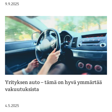
Julkaistu
9.9.2025
Yrityksen auto – tämä on hyvä ymmärtää
vakuutuksista
Julkaistu
4.5.2025