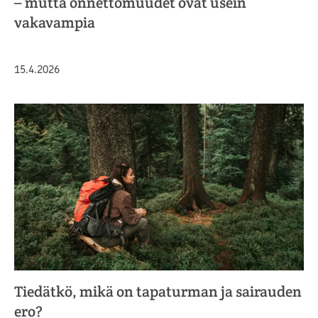
– mutta onnettomuudet ovat usein
vakavampia
Julkaistu
15.4.2026
Tiedätkö, mikä on tapaturman ja sairauden
ero?