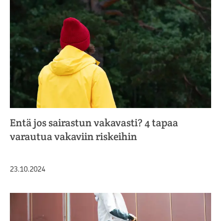
Entä jos sairastun vakavasti? 4 tapaa
varautua vakaviin riskeihin
Julkaistu
23.10.2024