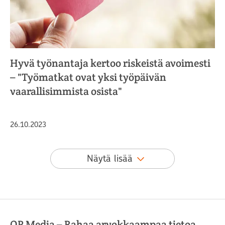
Hyvä työnantaja kertoo riskeistä avoimesti
– "Työmatkat ovat yksi työpäivän
vaarallisimmista osista"
Julkaistu
26.10.2023
Näytä lisää
OP Media – Rahaa arvokkaampaa tietoa