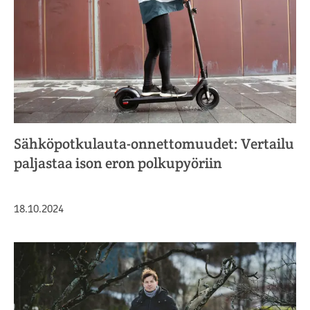
Sähköpotkulauta-onnettomuudet: Vertailu
paljastaa ison eron polkupyöriin
Julkaistu
18.10.2024