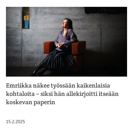
Emriikka näkee työssään kaikenlaisia
kohtaloita – siksi hän allekirjoitti itseään
koskevan paperin
Julkaistu
15.2.2025