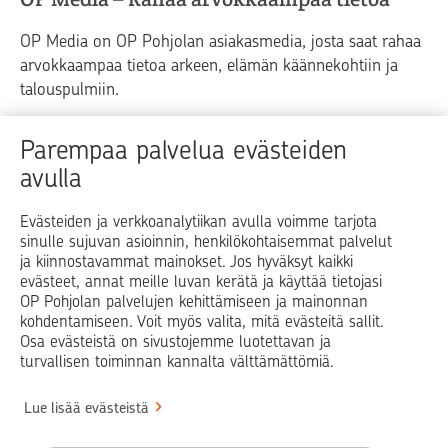
OP Media on OP Pohjolan asiakasmedia, josta saat rahaa
arvokkaampaa tietoa arkeen, elämän käännekohtiin ja
talouspulmiin.
Raha
Koti
Elämä
Yrityselämä
Parempaa palvelua evästeiden
avulla
Blogit ja puheenvuorot
Osuuspankit
Evästeiden ja verkkoanalytiikan avulla voimme tarjota
sinulle sujuvan asioinnin, henkilökohtaisemmat palvelut
Op.fi
OP Koti
Pohjola Vahinkoapu
ja kiinnostavammat mainokset. Jos hyväksyt kaikki
evästeet, annat meille luvan kerätä ja käyttää tietojasi
Facebook
X
LinkedIn
Instagram
OP Pohjolan palvelujen kehittämiseen ja mainonnan
kohdentamiseen. Voit myös valita, mitä evästeitä sallit.
Osa evästeistä on sivustojemme luotettavan ja
turvallisen toiminnan kannalta välttämättömiä.
© OP Pohjola
Lue lisää evästeistä
Info