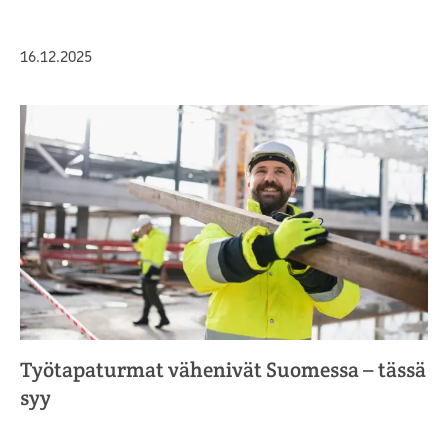
Julkaistu
16.12.2025
Työtapaturmat vähenivät Suomessa – tässä
syy