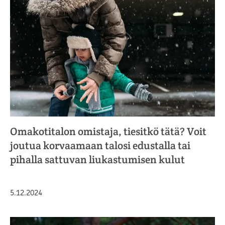
Omakotitalon omistaja, tiesitkö tätä? Voit
joutua korvaamaan talosi edustalla tai
pihalla sattuvan liukastumisen kulut
Julkaistu
5.12.2024