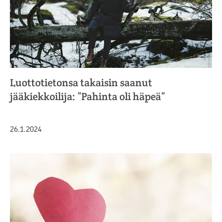
Luottotietonsa takaisin saanut
jääkiekkoilija: ”Pahinta oli häpeä”
Julkaistu
26.1.2024