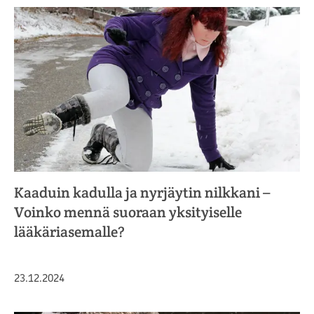
Kaaduin kadulla ja nyrjäytin nilkkani –
Voinko mennä suoraan yksityiselle
lääkäriasemalle?
Julkaistu
23.12.2024