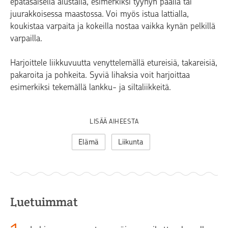
epätasaisella alustalla, esimerkiksi tyynyn päällä tai
juurakkoisessa maastossa. Voi myös istua lattialla,
koukistaa varpaita ja kokeilla nostaa vaikka kynän pelkillä
varpailla.
Harjoittele liikkuvuutta venyttelemällä etureisiä, takareisiä,
pakaroita ja pohkeita. Syviä lihaksia voit harjoittaa
esimerkiksi tekemällä lankku- ja siltaliikkeitä.
LISÄÄ AIHEESTA
Elämä
Liikunta
Luetuimmat