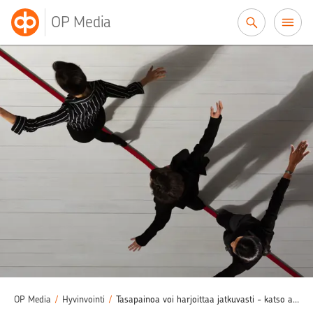
Siirry sisältöön
OP Media
OP Media
/
Hyvinvointi
/
Tasapainoa voi harjoittaa jatkuvasti - katso arjen helpot treenivinkit