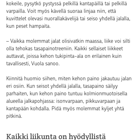
kokeile, pysytkö pystyssä pelkillä kantapäillä tai pelkillä
varpailla. Voit myös kävellä suoraa linjaa niin, että
kuvittelet olevasi nuorallakävelijä tai seiso yhdellä jalalla,
kun peset hampaita.
– Vaikka molemmat jalat olisivatkin maassa, liike voi silti
olla tehokas tasapainotreeniin. Kaikki sellaiset liikkeet
auttavat, joissa kehon tukipinta-ala on erilainen kuin
tavallisesti, Vuola sanoo.
Kiinnitä huomio siihen, miten kehon paino jakautuu jalan
eri osiin. Kun seisot yhdellä jalalla, tasapaino säilyy
parhaiten, kun kehon paino tuntuu kolmionmuotoisella
alueella jalkapohjassa: isonvarpaan, pikkuvarpaan ja
kantapään kohdalla. Pidä myös molemmat kyljet yhtä
pitkinä.
Kaikki liikunta on hyödyllistä