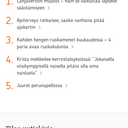
1
.
Lahjaveroon muutos – näin se vaikuttaa lapselle
säästämiseen
2
.
Ajoterveys ratkaisee, saako vanhana pitää
ajokortin
3
.
Kahden hengen ruokamenot kuukaudessa – 4
paria avaa ruokakulunsa
4
.
Krista mökkeilee kerrostaloyksiössä: ”Jokaisella
viisikymppisellä naisella pitäisi olla oma
naisluola”
5
.
Juuret perunapellossa