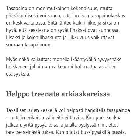
Tasapaino on monimutkainen kokonaisuus, mutta
pääsääntöisesti voi sanoa, että ihmisen tasapainokeskus
on keskivartalossa. Siitä lähtee kaikki liike, ja siksi on
hyvä, että keskivartalon syvät lihakset ovat kunnossa.
Lisäksi jalkojen lihaskunto ja liikkuvuus vaikuttavat
suoraan tasapainoon.
Myös näkö vaikuttaa: monella ikääntyvällä syvyysnäkö
heikkenee, jolloin on vaikeampi hahmottaa asioiden
etäisyyksiä.
Helppo treenata arkiaskareissa
Tavallisen arjen keskellä voi helposti harjoitella tasapainoa
– mitään erikoisia välineitä ei tarvita. Kun puet kenkää
jalkaan, yritä pysyä toisella jalalla pystyssä niin, ettet
tarvitse seinästä tukea. Kun odotat bussipysäkillä bussia,