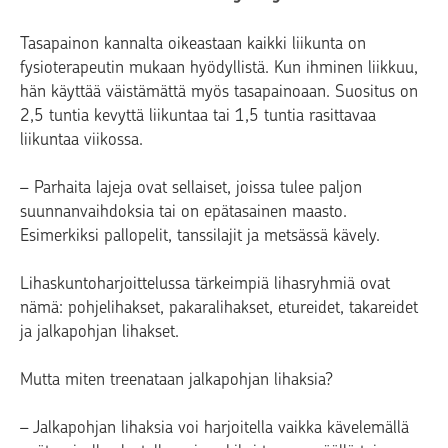
Tasapainon kannalta oikeastaan kaikki liikunta on
fysioterapeutin mukaan hyödyllistä. Kun ihminen liikkuu,
hän käyttää väistämättä myös tasapainoaan. Suositus on
2,5 tuntia kevyttä liikuntaa tai 1,5 tuntia rasittavaa
liikuntaa viikossa.
– Parhaita lajeja ovat sellaiset, joissa tulee paljon
suunnanvaihdoksia tai on epätasainen maasto.
Esimerkiksi pallopelit, tanssilajit ja metsässä kävely.
Lihaskuntoharjoittelussa tärkeimpiä lihasryhmiä ovat
nämä: pohjelihakset, pakaralihakset, etureidet, takareidet
ja jalkapohjan lihakset.
Mutta miten treenataan jalkapohjan lihaksia?
– Jalkapohjan lihaksia voi harjoitella vaikka kävelemällä