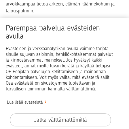
arvokkaampaa tietoa arkeen, elämän käännekohtiin ja
talouspulmiin.
Raha
Koti
Elämä
Yrityselämä
Parempaa palvelua evästeiden
avulla
Blogit ja puheenvuorot
Osuuspankit
Evästeiden ja verkkoanalytiikan avulla voimme tarjota
sinulle sujuvan asioinnin, henkilökohtaisemmat palvelut
Op.fi
OP Koti
Pohjola Vahinkoapu
ja kiinnostavammat mainokset. Jos hyväksyt kaikki
evästeet, annat meille luvan kerätä ja käyttää tietojasi
Facebook
X
LinkedIn
Instagram
OP Pohjolan palvelujen kehittämiseen ja mainonnan
kohdentamiseen. Voit myös valita, mitä evästeitä sallit.
Osa evästeistä on sivustojemme luotettavan ja
turvallisen toiminnan kannalta välttämättömiä.
© OP Pohjola
Lue lisää evästeistä
Info
Käyttöehdot
Jatka välttämättömillä
Saavutettavuusseloste