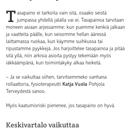
T
asapaino ei tarkoita vain sitä, osaako seistä
jumpassa yhdellä jalalla vai ei. Tasapainoa tarvitaan
moneen asiaan arjessamme: kun puemme kenkiä jalkaan
ja vaatteita päälle, kun seisomme hellan ääressä
laittamassa ruokaa, kun käymme suihkussa tai
ripustamme pyykkejä. Jos harjoittelee tasapainoa ja pitää
sitä yllä, niin arkisia asioita pystyy tekemään myös
iäkkäämpänä, kun toimintakyky alkaa heiketä.
– Ja se vaikuttaa siihen, tarvitsemmeko vanhana
rollaattoria, fysioterapeutti
Katja Vuola
Pohjola
Terveydestä sanoo.
Myös kaatumisriski pienenee, jos tasapaino on hyvä.
Keskivartalo vaikuttaa