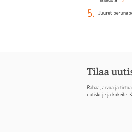
naisluola”
5
.
Juuret perunape
Tilaa uuti
Rahaa, arvoa ja tietoa
uutiskirje ja kokeile. 