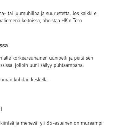
- tai luumuhilloa ja suurustetta. Jos kaikki ei
haliemenä keitoissa, oheistaa HK:n Tero
ssa
än alle korkeareunainen uunipelti ja peitä sen
ussissa, jolloin uuni säilyy puhtaampana.
uimman kohdan keskellä.
a)
 kiinteä ja mehevä, yli 85-asteinen on mureampi