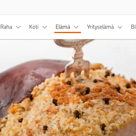
Siirry sisältöön
Raha
Koti
Elämä
Yrityselämä
Bl