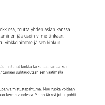
inkkinsä, mutta yhden asian kanssa
ttaminen jää usein viime tinkaan.
stu vinkkeihimme jäisen kinkun
äonnistunut kinkku tarkoittaa samaa kuin
ahtumaan suhtaudutaan sen vaatimalla
 ruoanvalmistustapahtuma. Muu ruoka voidaan
aan kerran vuodessa. Se on tärkeä juttu, pohtii