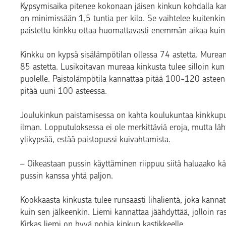
Kypsymisaika pitenee kokonaan jäisen kinkun kohdalla kark
on minimissään 1,5 tuntia per kilo. Se vaihtelee kuitenki
paistettu kinkku ottaa huomattavasti enemmän aikaa kuin j
Kinkku on kypsä sisälämpötilan ollessa 74 astetta. Murean
85 astetta. Lusikoitavan mureaa kinkusta tulee silloin ku
puolelle. Paistolämpötila kannattaa pitää 100-120 asteen 
pitää uuni 100 asteessa.
Joulukinkun paistamisessa on kahta koulukuntaa kinkkupus
ilman. Lopputuloksessa ei ole merkittäviä eroja, mutta läh
ylikypsää, estää paistopussi kuivahtamista.
– Oikeastaan pussin käyttäminen riippuu siitä haluaako kä
pussin kanssa yhtä paljon.
Kookkaasta kinkusta tulee runsaasti lihalientä, joka kanna
kuin sen jälkeenkin. Liemi kannattaa jäähdyttää, jolloin r
Kirkas liemi on hyvä pohja kinkun kastikkeelle.