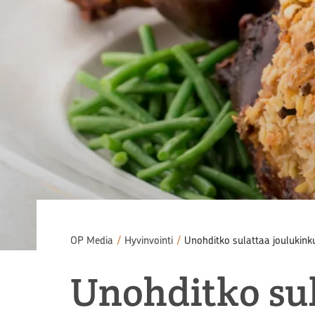
OP Media
/
Hyvinvointi
/
Unohditko sulattaa joulukinku
Unohditko sul