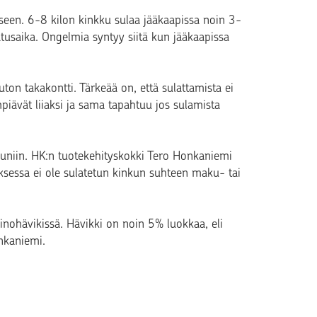
seen. 6-8 kilon kinkku sulaa jääkaapissa noin 3-
usaika. Ongelmia syntyy siitä kun jääkaapissa
ton takakontti. Tärkeää on, että sulattamista ei
iävät liiaksi ja sama tapahtuu jos sulamista
uuniin. HK:n tuotekehityskokki Tero Honkaniemi
oksessa ei ole sulatetun kinkun suhteen maku- tai
inohävikissä. Hävikki on noin 5% luokkaa, eli
onkaniemi.