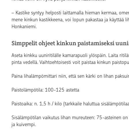
– Kastike syntyy helposti laittamalla hieman kermaa, omena
mene kinkun kastikkeena, voi lopun pakastaa ja käyttää li
Honkaniemi.
Simppelit ohjeet kinkun paistamiseksi uuni
Aseta kinkku uuniritilälle kamarapuoli ylöspäin. Laita ritil
pinta vedellä. Vaihtoehtoisesti voit paistaa kinkun paistop
Paina lihalämpömittari niin, että sen kärki on lihan paks
Paistolämpötila: 100-125 astetta
Paistoaika: n. 1,5 h / kilo (tarkkaile haluttua sisälämpötila
Sisälämpötilan vaikutus lihan mureuteen: 75-asteinen on
ja kuivempi.