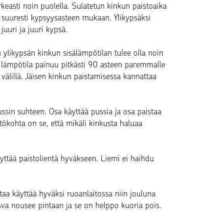
easti noin puolella. Sulatetun kinkun paistoaika
n suuresti kypsyysasteen mukaan. Ylikypsäksi
uuri ja juuri kypsä.
 ylikypsän kinkun sisälämpötilan tulee olla noin
n lämpötila painuu pitkästi 90 asteen paremmalle
välillä. Jäisen kinkun paistamisessa kannattaa
sin suhteen. Osa käyttää pussia ja osa paistaa
tökohta on se, että mikäli kinkusta haluaa
yttää paistolientä hyväkseen. Liemi ei haihdu
ttaa käyttää hyväksi ruoanlaitossa niin jouluna
asva nousee pintaan ja se on helppo kuoria pois.