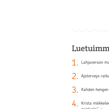
Luetuimm
1
.
Lahjaveroon muu
2
.
Ajoterveys ratk
3
.
Kahden hengen 
4
.
Krista mökkeilee