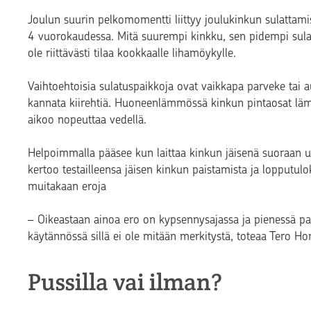
Joulun suurin pelkomomentti liittyy joulukinkun sulattami
4 vuorokaudessa. Mitä suurempi kinkku, sen pidempi sulat
ole riittävästi tilaa kookkaalle lihamöykylle.
Vaihtoehtoisia sulatuspaikkoja ovat vaikkapa parveke tai au
kannata kiirehtiä. Huoneenlämmössä kinkun pintaosat lämp
aikoo nopeuttaa vedellä.
Helpoimmalla pääsee kun laittaa kinkun jäisenä suoraan 
kertoo testailleensa jäisen kinkun paistamista ja lopputul
muitakaan eroja
– Oikeastaan ainoa ero on kypsennysajassa ja pienessä pa
käytännössä sillä ei ole mitään merkitystä, toteaa Tero H
Pussilla vai ilman?