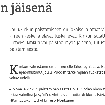
en jäisenä
Joulukinkun paistamiseen on jokaisella omat v
kiireen keskellä elävät tuskailevat. Kinkun sula
Onneksi kinkun voi paistaa myös jäisenä. Tutu
paistamisesta.
K
inkun valmistaminen on monelle lähes pyhä asia. Ep
epäonnistunut joulu. Vuoden tärkeimpään ruokatap
vakavuudella.
– Monelle kinkun paistaminen saattaa olla vuoden ainoa
ostaa valmiina ja syödä ravintolassa, mutta kinkku paistet
HK:n tuotekehityskokki
Tero Honkaniemi
.