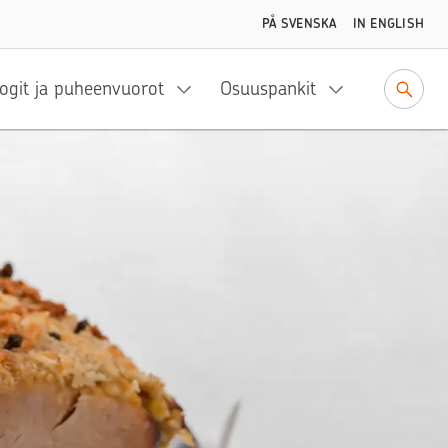
PÅ SVENSKA
IN ENGLISH
ogit ja puheenvuorot
Osuuspankit