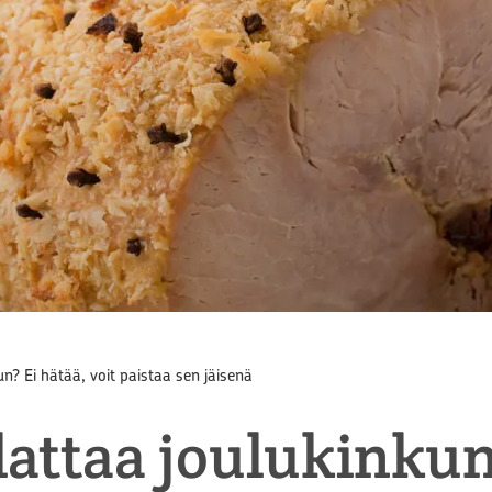
n? Ei hätää, voit paistaa sen jäisenä
attaa joulukinkun