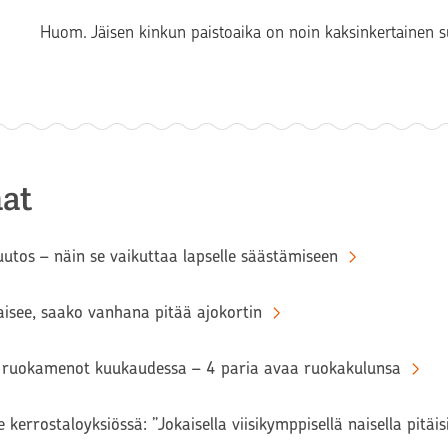
Huom. Jäisen kinkun paistoaika on noin kaksinkertainen s
at
tos – näin se vaikuttaa lapselle säästämiseen
aisee, saako vanhana pitää ajokortin
ruokamenot kuukaudessa – 4 paria avaa ruokakulunsa
 kerrostaloyksiössä: ”Jokaisella viisikymppisellä naisella pitäi