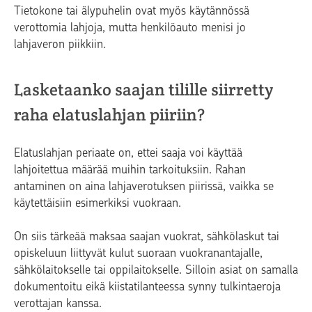
Tietokone tai älypuhelin ovat myös käytännössä
verottomia lahjoja, mutta henkilöauto menisi jo
lahjaveron piikkiin.
Lasketaanko saajan tilille siirretty
raha elatuslahjan piiriin?
Elatuslahjan periaate on, ettei saaja voi käyttää
lahjoitettua määrää muihin tarkoituksiin. Rahan
antaminen on aina lahjaverotuksen piirissä, vaikka se
käytettäisiin esimerkiksi vuokraan.
On siis tärkeää maksaa saajan vuokrat, sähkölaskut tai
opiskeluun liittyvät kulut suoraan vuokranantajalle,
sähkölaitokselle tai oppilaitokselle. Silloin asiat on samalla
dokumentoitu eikä kiistatilanteessa synny tulkintaeroja
verottajan kanssa.