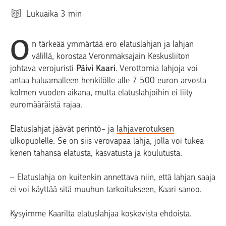
Lukuaika
3
min
O
n tärkeää ymmärtää ero elatuslahjan ja lahjan
välillä, korostaa Veronmaksajain Keskusliiton
johtava verojuristi
Päivi Kaari
. Verottomia lahjoja voi
antaa haluamalleen henkilölle alle 7 500 euron arvosta
kolmen vuoden aikana, mutta elatuslahjoihin ei liity
euromääräistä rajaa.
Elatuslahjat jäävät perintö- ja
lahjaverotuksen
ulkopuolelle. Se on siis verovapaa lahja, jolla voi tukea
kenen tahansa elatusta, kasvatusta ja koulutusta.
– Elatuslahja on kuitenkin annettava niin, että lahjan saaja
ei voi käyttää sitä muuhun tarkoitukseen, Kaari sanoo.
Kysyimme Kaarilta elatuslahjaa koskevista ehdoista.