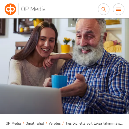
Siirry sisältöön
OP Media
OP Media
/
Omat rahat
/
Verotus
/
Tiesitkö, että voit tukea lähimmäisesi toimeentuloa verovapaasti? Elatuslahjana voi maksaa esimerkiksi aikuisen lapsen vuokran