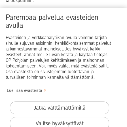
talouspulmiin.
Raha
Koti
Elämä
Yrityselämä
Parempaa palvelua evästeiden
avulla
Blogit ja puheenvuorot
Osuuspankit
Evästeiden ja verkkoanalytiikan avulla voimme tarjota
sinulle sujuvan asioinnin, henkilökohtaisemmat palvelut
Op.fi
OP Koti
Pohjola Vahinkoapu
ja kiinnostavammat mainokset. Jos hyväksyt kaikki
evästeet, annat meille luvan kerätä ja käyttää tietojasi
Facebook
X
LinkedIn
Instagram
OP Pohjolan palvelujen kehittämiseen ja mainonnan
kohdentamiseen. Voit myös valita, mitä evästeitä sallit.
Osa evästeistä on sivustojemme luotettavan ja
turvallisen toiminnan kannalta välttämättömiä.
© OP Pohjola
Lue lisää evästeistä
Info
Käyttöehdot
Jatka välttämättömillä
Saavutettavuusseloste
Evästeiden käyttö
Valitse hyväksyttävät