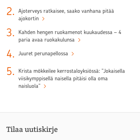
2
.
Ajoterveys ratkaisee, saako vanhana pitää
ajokortin
3
.
Kahden hengen ruokamenot kuukaudessa – 4
paria avaa ruokakulunsa
4
.
Juuret perunapellossa
5
.
Krista mökkeilee kerrostaloyksiössä: ”Jokaisella
viisikymppisellä naisella pitäisi olla oma
naisluola”
Tilaa uutiskirje