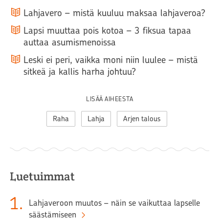
Lahjavero – mistä kuuluu maksaa lahjaveroa?
Lapsi muuttaa pois kotoa – 3 fiksua tapaa
auttaa asumismenoissa
Leski ei peri, vaikka moni niin luulee – mistä
sitkeä ja kallis harha johtuu?
LISÄÄ AIHEESTA
Raha
Lahja
Arjen talous
Luetuimmat
1
.
Lahjaveroon muutos – näin se vaikuttaa lapselle
säästämiseen