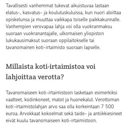
Tavallisesti vanhemmat tukevat aikuistuvaa lastaan
elatus-, kasvatus- ja koulutuskuluissa, kun nuori aloittaa
opiskelunsa ja muuttaa vaikkapa toiselle paikkakunnalle.
Vanhempien verovapaa lahja voi olla vuokranmaksu
suoraan vuokranantajalle, ulkomaisen yliopiston
lukukausimaksut suoraan oppilaitokselle tai
tavanomainen koti-irtaimisto suoraan lapselle.
Millaista koti-irtaimistoa voi
lahjoittaa verotta?
Tavanomaiseen koti-irtaimistoon lasketaan esimerkiksi
vaatteet, kodinkoneet, matot ja huonekalut. Verottoman
koti-irtaimistolahjan arvo saa olla korkeintaan 7 500
euroa.
Arvokkaat kokoelmat sekä taide- ja antiikkiesineet
eivät kuulu tavanomaiseen koti-irtaimis­toon.