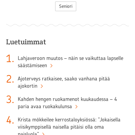
Seniori
Luetuimmat
1
.
Lahjaveroon muutos – näin se vaikuttaa lapselle
säästämiseen
2
.
Ajoterveys ratkaisee, saako vanhana pitää
ajokortin
3
.
Kahden hengen ruokamenot kuukaudessa – 4
paria avaa ruokakulunsa
4
.
Krista mökkeilee kerrostaloyksiössä: ”Jokaisella
viisikymppisellä naisella pitäisi olla oma
naisluola”