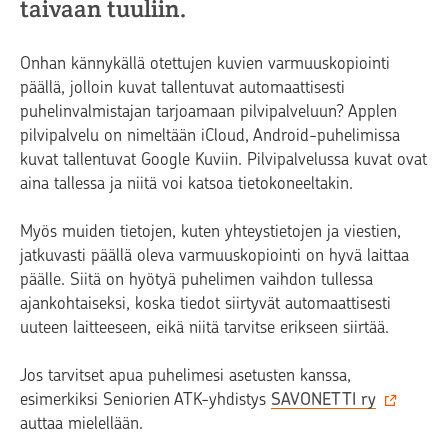
taivaan tuuliin.
Onhan kännykällä otettujen kuvien varmuuskopiointi
päällä, jolloin kuvat tallentuvat automaattisesti
puhelinvalmistajan tarjoamaan pilvipalveluun? Applen
pilvipalvelu on nimeltään iCloud, Android-puhelimissa
kuvat tallentuvat Google Kuviin. Pilvipalvelussa kuvat ovat
aina tallessa ja niitä voi katsoa tietokoneeltakin.
Myös muiden tietojen, kuten yhteystietojen ja viestien,
jatkuvasti päällä oleva varmuuskopiointi on hyvä laittaa
päälle. Siitä on hyötyä puhelimen vaihdon tullessa
ajankohtaiseksi, koska tiedot siirtyvät automaattisesti
uuteen laitteeseen, eikä niitä tarvitse erikseen siirtää.
Jos tarvitset apua puhelimesi asetusten kanssa,
esimerkiksi Seniorien ATK-yhdistys
SAVONETTI ry
auttaa mielellään.