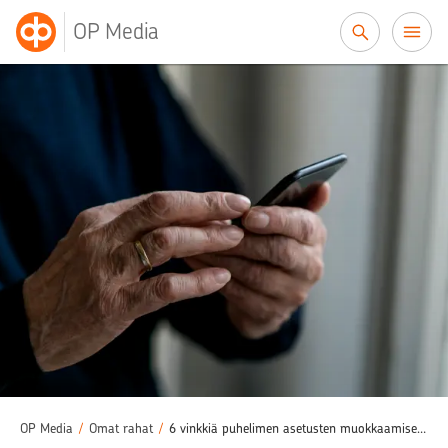
Siirry sisältöön
OP Media
OP Media
/
Omat rahat
/
6 vinkkiä puhelimen asetusten muokkaamiseen