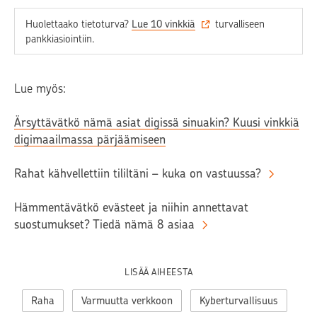
Huolettaako tietoturva?
Lue 10 vinkkiä
turvalliseen
pankkiasiointiin.
Lue myös:
Ärsyttävätkö nämä asiat digissä sinuakin? Kuusi vinkkiä
digimaailmassa pärjäämiseen
Rahat kähvellettiin tililtäni – kuka on vastuussa?
Hämmentävätkö evästeet ja niihin annettavat
suostumukset? Tiedä nämä 8 asiaa
LISÄÄ AIHEESTA
Raha
Varmuutta verkkoon
Kyberturvallisuus