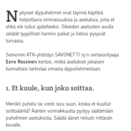
N
ykyiset älypuhelimet ovat täynnä käyttöä
helpottavia ominaisuuksia ja asetuksia, joita et
ehkä ole tullut ajatelleeksi. Oikeiden asetusten avulla
selätät tyypilliset harmin paikat ja tietosi pysyvät
turvassa.
Seniorien ATK-yhdistys SAVONETTI ry:n vertaisohjaaja
Eero Rossinen
kertoo, mitkä asetukset jokaisen
kannattaisi tarkistaa omasta älypuhelimestaan.
1. Et kuule, kun joku soittaa.
Menikö puhelu tai viesti sivu suun, koska et kuullut
soittoääntä? Äänten voimakkuutta pystyy säätämään
puhelimen asetuksista. Säädä äänet reilusti riittävän
kovalle.