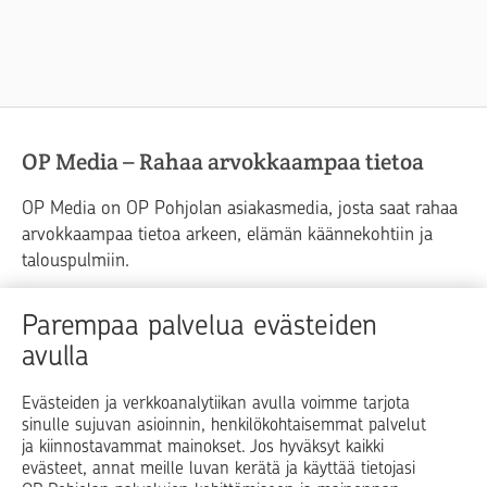
OP Media – Rahaa arvokkaampaa tietoa
OP Media on OP Pohjolan asiakasmedia, josta saat rahaa
arvokkaampaa tietoa arkeen, elämän käännekohtiin ja
talouspulmiin.
Raha
Koti
Elämä
Yrityselämä
Parempaa palvelua evästeiden
avulla
Blogit ja puheenvuorot
Osuuspankit
Evästeiden ja verkkoanalytiikan avulla voimme tarjota
sinulle sujuvan asioinnin, henkilökohtaisemmat palvelut
Op.fi
OP Koti
Pohjola Vahinkoapu
ja kiinnostavammat mainokset. Jos hyväksyt kaikki
evästeet, annat meille luvan kerätä ja käyttää tietojasi
Facebook
X
LinkedIn
Instagram