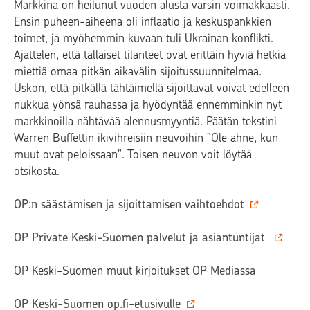
Markkina on heilunut vuoden alusta varsin voimakkaasti.
Ensin puheen-aiheena oli inflaatio ja keskuspankkien
toimet, ja myöhemmin kuvaan tuli Ukrainan konflikti.
Ajattelen, että tällaiset tilanteet ovat erittäin hyviä hetkiä
miettiä omaa pitkän aikavälin sijoitussuunnitelmaa.
Uskon, että pitkällä tähtäimellä sijoittavat voivat edelleen
nukkua yönsä rauhassa ja hyödyntää ennemminkin nyt
markkinoilla nähtävää alennusmyyntiä. Päätän tekstini
Warren Buffettin ikivihreisiin neuvoihin ”Ole ahne, kun
muut ovat peloissaan”. Toisen neuvon voit löytää
otsikosta.
OP:n säästämisen ja sijoittamisen vaihtoehdot
OP Private Keski-Suomen palvelut ja asiantuntijat
OP Keski-Suomen muut kirjoitukset
OP Mediassa
OP Keski-Suomen op.fi-etusivulle