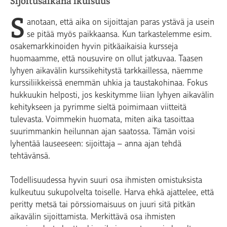
Sijoitusaikana ikuisuus
S
anotaan, että aika on sijoittajan paras ystävä ja usein
se pitää myös paikkaansa. Kun tarkastelemme esim.
osakemarkkinoiden hyvin pitkäaikaisia kursseja
huomaamme, että nousuvire on ollut jatkuvaa. Taasen
lyhyen aikavälin kurssikehitystä tarkkaillessa, näemme
kurssiliikkeissä enemmän uhkia ja taustakohinaa. Fokus
hukkuukin helposti, jos keskitymme liian lyhyen aikavälin
kehitykseen ja pyrimme sieltä poimimaan viitteitä
tulevasta. Voimmekin huomata, miten aika tasoittaa
suurimmankin heilunnan ajan saatossa. Tämän voisi
lyhentää lauseeseen: sijoittaja – anna ajan tehdä
tehtävänsä.
Todellisuudessa hyvin suuri osa ihmisten omistuksista
kulkeutuu sukupolvelta toiselle. Harva ehkä ajattelee, että
peritty metsä tai pörssiomaisuus on juuri sitä pitkän
aikavälin sijoittamista. Merkittävä osa ihmisten