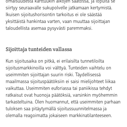
omaisuudesta karttuukin aikojen saatossa, ja lopulta se
siirtyy seuraavalle sukupolvelle jatkamaan kertymistä.
Ikuisen sijoitushorisontin tarkoitus ei ole säästää
yksittäistä hankintaa varten, vaan muuttaa sijoittajan
taloudellista asemaa pysyvästi paremmaksi.
Sijoittaja tunteiden vallassa
Kun sijoitusaika on pitkä, ei erilaisilta tunnetiloilta
sijoitusmarkkinoilla voi välttyä. Tunteiden vaihtelu on
useimmiten sijoittajan suurin riski. Täydellisessä
maailmassa sijoituspäätöksiin ei saisi mielijohteet liikaa
vaikuttaa. Useimmiten euforiassa tai paniikissa tehdyt
ratkaisut ovat huonoja päätöksiä, varsinkin myöhemmin
tarkasteltuina. Olen huomannut, että useimmiten parhaan
tuloksen saa pitäytymällä sijoitussuunnitelmassa ja
olemalla reagoimatta jokaiseen markkinatilanteeseen.