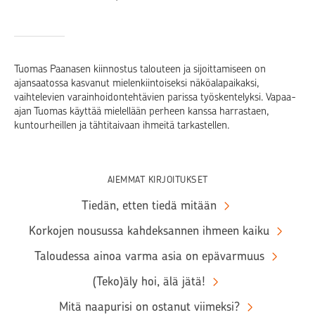
Tuomas Paanasen kiinnostus talouteen ja sijoittamiseen on
ajansaatossa kasvanut mielenkiintoiseksi näköalapaikaksi,
vaihtelevien varainhoidontehtävien parissa työskentelyksi. Vapaa-
ajan Tuomas käyttää mielellään perheen kanssa harrastaen,
kuntourheillen ja tähtitaivaan ihmeitä tarkastellen.
AIEMMAT KIRJOITUKSET
Tiedän, etten tiedä mitään
Korkojen nousussa kahdeksannen ihmeen kaiku
Taloudessa ainoa varma asia on epävarmuus
(Teko)äly hoi, älä jätä!
Mitä naapurisi on ostanut viimeksi?