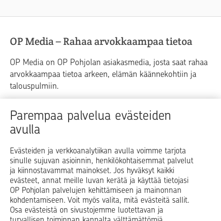
OP Media – Rahaa arvokkaampaa tietoa
OP Media on OP Pohjolan asiakasmedia, josta saat rahaa
arvokkaampaa tietoa arkeen, elämän käännekohtiin ja
talouspulmiin.
Raha
Koti
Elämä
Yrityselämä
Parempaa palvelua evästeiden
avulla
Blogit ja puheenvuorot
Osuuspankit
Evästeiden ja verkkoanalytiikan avulla voimme tarjota
sinulle sujuvan asioinnin, henkilökohtaisemmat palvelut
Op.fi
OP Koti
Pohjola Vahinkoapu
ja kiinnostavammat mainokset. Jos hyväksyt kaikki
evästeet, annat meille luvan kerätä ja käyttää tietojasi
Facebook
X
LinkedIn
Instagram
OP Pohjolan palvelujen kehittämiseen ja mainonnan
kohdentamiseen. Voit myös valita, mitä evästeitä sallit.
Osa evästeistä on sivustojemme luotettavan ja
turvallisen toiminnan kannalta välttämättömiä.