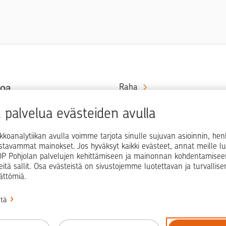
toa
Raha
Koti
at rahaa
palvelua evästeiden avulla
in ja
Elämä
kkoanalytiikan avulla voimme tarjota sinulle sujuvan asioinnin, he
Yrityselämä
ostavammat mainokset. Jos hyväksyt kaikki evästeet, annat meille lu
i OP Pohjolan palvelujen kehittämiseen ja mainonnan kohdentamisee
Blogit ja puheenvuorot
teitä sallit. Osa evästeistä on sivustojemme luotettavan ja turvallis
ättömiä.
Osuuspankit
stä