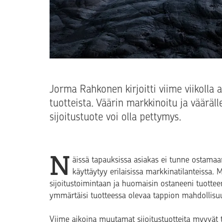
Jorma Rahkonen kirjoitti viime viikolla
tuotteista. Väärin markkinoitu ja väär
sijoitustuote voi olla pettymys.
N
äissä tapauksissa asiakas ei tunne ostamaa
käyttäytyy erilaisissa markkinatilanteissa.
sijoitustoimintaan ja huomaisin ostaneeni tuotte
ymmärtäisi tuotteessa olevaa tappion mahdollisuu
Viime aikoina muutamat sijoitustuotteita myyvät 