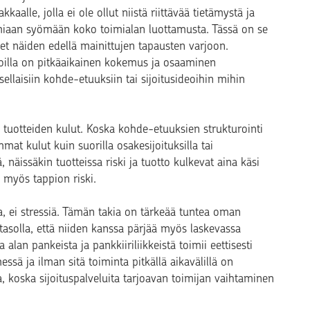
alle, jolla ei ole ollut niistä riittävää tietämystä ja
omiaan syömään koko toimialan luottamusta. Tässä on se
eet näiden edellä mainittujen tapausten varjoon.
e, joilla on pitkäaikainen kokemus ja osaaminen
sellaisiin kohde-etuuksiin tai sijoitusideoihin mihin
tuotteiden kulut. Koska kohde-etuuksien strukturointi
at kulut kuin suorilla osakesijoituksilla tai
, näissäkin tuotteissa riski ja tuotto kulkevat aina käsi
 myös tappion riski.
 ei stressiä. Tämän takia on tärkeää tuntea oman
la tasolla, että niiden kanssa pärjää myös laskevassa
alan pankeista ja pankkiiriliikkeistä toimii eettisesti
sä ja ilman sitä toiminta pitkällä aikavälillä on
 koska sijoituspalveluita tarjoavan toimijan vaihtaminen