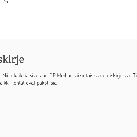
ksén
skirje
. Niitä kaikkia sivutaan OP Median viikottaisissa uutiskirjeissä. 
Kaikki kentät ovat pakollisia.