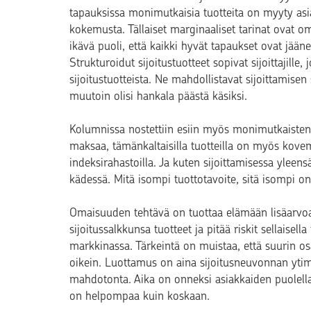
tapauksissa monimutkaisia tuotteita on myyty asiakka
kokemusta. Tällaiset marginaaliset tarinat ovat 
ikävä puoli, että kaikki hyvät tapaukset ovat jään
Strukturoidut sijoitustuotteet sopivat sijoittajill
sijoitustuotteista. Ne mahdollistavat sijoittamisen 
muutoin olisi hankala päästä käsiksi.
Kolumnissa nostettiin esiin myös monimutkaisten 
maksaa, tämänkaltaisilla tuotteilla on myös kovemm
indeksirahastoilla. Ja kuten sijoittamisessa yleensä
kädessä. Mitä isompi tuottotavoite, sitä isompi on
Omaisuuden tehtävä on tuottaa elämään lisäarvoa,
sijoitussalkkunsa tuotteet ja pitää riskit sellaisel
markkinassa. Tärkeintä on muistaa, että suurin osa 
oikein. Luottamus on aina sijoitusneuvonnan ytimes
mahdotonta. Aika on onneksi asiakkaiden puolella,
on helpompaa kuin koskaan.