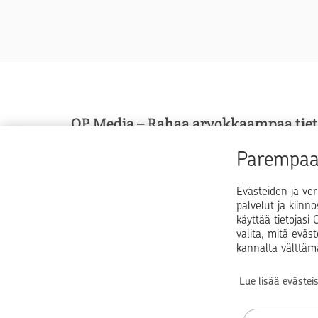
OP Media – Rahaa arvokkaampaa tie
OP Media on OP Pohjolan asiakasmedia, josta sa
Parempaa 
arvokkaampaa tietoa arkeen, elämän käännekohti
talouspulmiin.
Evästeiden ja ver
palvelut ja kiinn
käyttää tietojas
valita, mitä eväs
kannalta välttäm
Lue lisää evästei