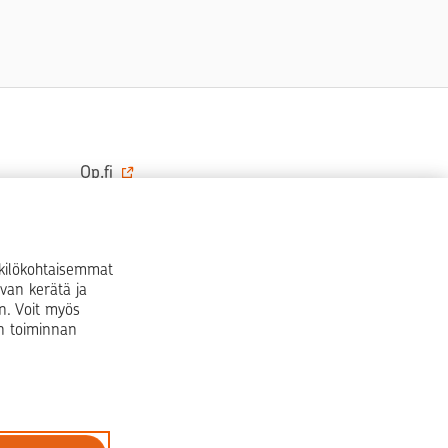
Op.fi
OP Koti
Pohjola Vahinkoapu
nkilökohtaisemmat
van kerätä ja
Facebook
X
LinkedIn
Instagram
n. Voit myös
en toiminnan