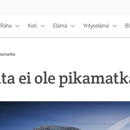
Siirry sisältöön
Raha
Koti
Elämä
Yrityselämä
Bl
pikamatka
ta ei ole pikamatk