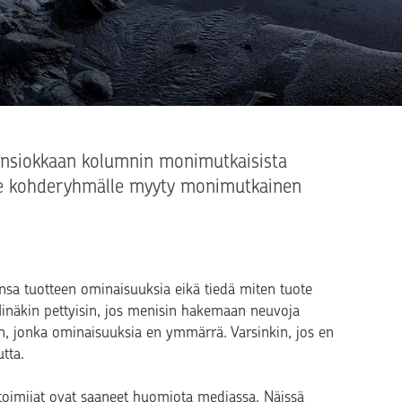
 ansiokkaan kolumnin monimutkaisista
älle kohderyhmälle myyty monimutkainen
nsa tuotteen ominaisuuksia eikä tiedä miten tuote
 Minäkin pettyisin, jos menisin hakemaan neuvoja
en, jonka ominaisuuksia en ymmärrä. Varsinkin, jos en
tta.
toimijat ovat saaneet huomiota mediassa. Näissä