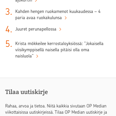
3
.
Kahden hengen ruokamenot kuukaudessa – 4
paria avaa ruokakulunsa
4
.
Juuret perunapellossa
5
.
Krista mökkeilee kerrostaloyksiössä: ”Jokaisella
viisikymppisellä naisella pitäisi olla oma
naisluola”
Tilaa uutiskirje
Rahaa, arvoa ja tietoa. Niitä kaikkia sivutaan OP Median
viikottaisissa uutiskirjeissä. Tilaa OP Median uutiskirje ja