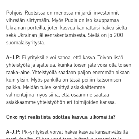
Pohjois-Ruotsissa on menossa miljardi-investoinnit
vihreään siirtymään. Myös Puola on iso kauppamaa
Ukrainan porteilla, joten kasvua kannattaisi hakea sieltä
sekä Ukrainan jälleenrakentamisesta. Siellä on jo 200
suomalaisyritystä.
A-J.P:
Ei yrityksille voi sanoa, että kasva. Toivon lisää
yhteistyötä ja ajattelua, kuinka toisen jäte voisi olla toisen
raaka-aine. Yhteistyöllä saadaan paljon enemmän aikaan
kuin yksin. Myös pankilla on tässä peiliin katsomisen
paikka. Meidän tulee kehittyä asiakkaittemme
valmentajina myös siinä, että osaamme saattaa
asiakkaamme yhteistyöhön eri toimijoiden kanssa.
Onko nyt realistista odottaa kasvua ulkomailta?
A-J.P:
Pk-yritykset voivat hakea kasvua kansainvälisiltä