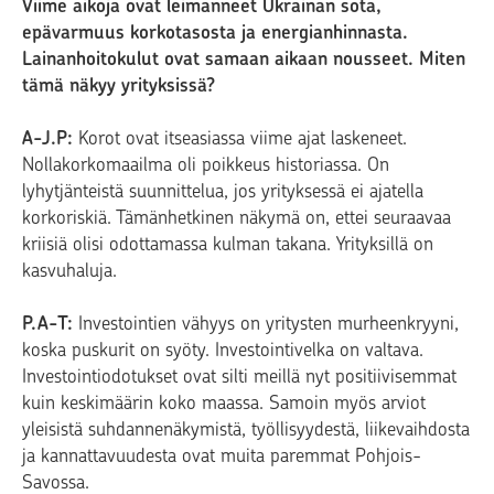
Viime aikoja ovat leimanneet Ukrainan sota,
epävarmuus korkotasosta ja energianhinnasta.
Lainanhoitokulut ovat samaan aikaan nousseet. Miten
tämä näkyy yrityksissä?
A-J.P:
Korot ovat itseasiassa viime ajat laskeneet.
Nollakorkomaailma oli poikkeus historiassa. On
lyhytjänteistä suunnittelua, jos yrityksessä ei ajatella
korkoriskiä. Tämänhetkinen näkymä on, ettei seuraavaa
kriisiä olisi odottamassa kulman takana. Yrityksillä on
kasvuhaluja.
P.A-T:
Investointien vähyys on yritysten murheenkryyni,
koska puskurit on syöty. Investointivelka on valtava.
Investointiodotukset ovat silti meillä nyt positiivisemmat
kuin keskimäärin koko maassa. Samoin myös arviot
yleisistä suhdannenäkymistä, työllisyydestä, liikevaihdosta
ja kannattavuudesta ovat muita paremmat Pohjois-
Savossa.