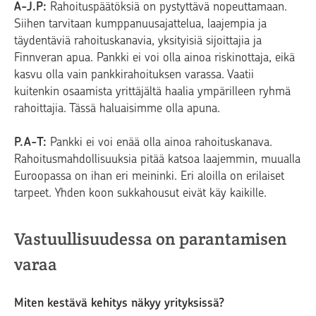
A-J.P:
Rahoituspäätöksiä on pystyttävä nopeuttamaan.
Siihen tarvitaan kumppanuusajattelua, laajempia ja
täydentäviä rahoituskanavia, yksityisiä sijoittajia ja
Finnveran apua. Pankki ei voi olla ainoa riskinottaja, eikä
kasvu olla vain pankkirahoituksen varassa. Vaatii
kuitenkin osaamista yrittäjältä haalia ympärilleen ryhmä
rahoittajia. Tässä haluaisimme olla apuna.
P.A-T:
Pankki ei voi enää olla ainoa rahoituskanava.
Rahoitusmahdollisuuksia pitää katsoa laajemmin, muualla
Euroopassa on ihan eri meininki. Eri aloilla on erilaiset
tarpeet. Yhden koon sukkahousut eivät käy kaikille.
Vastuullisuudessa on parantamisen
varaa
Miten kestävä kehitys näkyy yrityksissä?