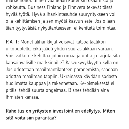
markkinoilta. Siihen vaaditaan kuitenkin osaamista ja
rohkeutta. Business Finland ja Finnvera tekevät tässä
hyvää työtä. Hyvä alihankintasuhde suuryritykseen voi
olla kehittämisen ja sen myötä kasvun este. Jos ollaan
liian tyytyväisiä nykytilanteeseen, ei kehitetä toimintaa.
P.A-T:
Monet alihankkijat voisivat katsoa laatikon
ulkopuolelle, eikä jäädä yhden suurasiakkaan varaan.
Voisivatko ne kehittää jotain omaa ja uutta ja tarjota sitä
kansainvälisille markkinoille? Kasvukyvykkyyttä kyllä on.
Jos odotetaan maailmantilanteen paranemista, saadaan
odottaa maailman tappiin. Ukrainassa käydään sodasta
huolimatta kauppaa ja rakennetaan. Kv-bisneksestä ei
pitäisi tehdä suurta ongelmaa. Bisnes tehdään aina
ihmisten kanssa.
Rahoitus on yritysten investointien edellytys. Miten
sitä voitaisiin parantaa?