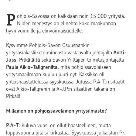
P
ohjois-Savossa on kaikkiaan noin 15 000 yritystä.
Niiden menestys on elinehto koko maakunnan
hyvinvoinnille ja elinvoimaisuudelle.
Kysyimme Pohjois-Savon Osuuspankin
yritysasiakasliiketoiminnasta vastaavalta johtajalta
Antti-
Jussi Pitkälältä
sekä Savon Yrittäjien toimitusjohtajalta
Paula Aikio-Tallgrenilta
, mitä pohjoissavolaiseen
yritysmaailmaan kuuluu juuri nyt. Kaksikko oli
yhteishaastattelussa syyskuussa. Jutussa P.A-T:n sitaatit
ovat Aikio-Tallgrenin ja A-J.P:n sitaattien takana on
Pitkälä.
Millainen on pohjoissavolainen yritysilmasto?
P.A-T:
Kuluva vuosi on ollut haasteellinen, mutta
loppuvuonna pitäisi kirkastua. Syyskuussa julkaistun Pk-