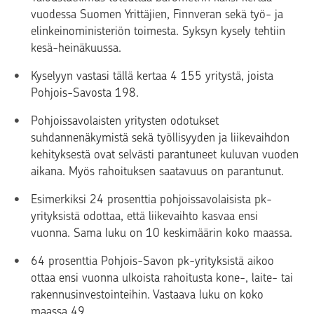
vuodessa Suomen Yrittäjien, Finnveran sekä työ- ja
elinkeinoministeriön toimesta. Syksyn kysely tehtiin
kesä-heinäkuussa.
Kyselyyn vastasi tällä kertaa 4 155 yritystä, joista
Pohjois-Savosta 198.
Pohjoissavolaisten yritysten odotukset
suhdannenäkymistä sekä työllisyyden ja liikevaihdon
kehityksestä ovat selvästi parantuneet kuluvan vuoden
aikana. Myös rahoituksen saatavuus on parantunut.
Esimerkiksi 24 prosenttia pohjoissavolaisista pk-
yrityksistä odottaa, että liikevaihto kasvaa ensi
vuonna. Sama luku on 10 keskimäärin koko maassa.
64 prosenttia Pohjois-Savon pk-yrityksistä aikoo
ottaa ensi vuonna ulkoista rahoitusta kone-, laite- tai
rakennusinvestointeihin. Vastaava luku on koko
maassa 49.