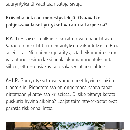
suuryrityksiltä vaaditaan satoja sivuja.
Kriisinhallinta on menestystekijä. Osaavatko
pohjoissavolaiset yritykset varautua tarpeeksi?
P.A-T:
Sisäiset ja ulkoiset kriisit on vain handlattava.
Varautuminen lähti ennen yrityksen vakuutuksista. Enää
se ei riitä. Mitä pienempi yritys, sitä heikommin se on
varautunut esimerkiksi henkilökunnan muutoksiin tai
siihen, että iso asiakas tai osakas yllättäen lähtee.
A-J.P:
Suuryritykset ovat varautuneet hyvin erilaisiin
tilanteisiin. Pienemmissä on ongelmana saada rahat
riittämään yllättävissä kriiseissä. Olisiko pitänyt kerätä
puskuria hyvinä aikoina? Laajat toimintaverkostot ovat
parasta riskienhallintaa.