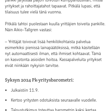
yritykset ja rahoittajatahot tapaavat. Pitkälä lupasi, että
tilaisuus tulee vielä tänä vuonna.
Pitkälä tahtoi puolestaan kuulla yrittäjien toiveita pankille.
Näin Aikio-Tallgren vastasi:
– Yrittäjät toivovat lisää henkilökohtaista palvelua
esimerkiksi pienissä lainapäätöksissä, mitkä käsitellään
nyt automaattisesti ilman, että ihmiset kohtaavat. Tämä
on kasvotonta asioiden hoitoa. Kassapalveluita yritykset
eivät niinkään nykyisin tarvitse.
Syksyn 2024 Pk-yritysbarometri:
Julkaistiin 11.9.
Kertoo yritysten odotuksista seuraavalle vuodelle.
Taloustutkimus toteuttaa barometrin kaksi kertaa