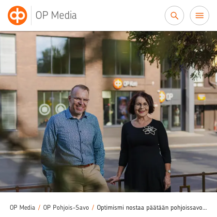
Siirry sisältöön
OP Media
OP Media
/
OP Pohjois-Savo
/
Optimismi nostaa päätään pohjoissavolaisissa yrityksissä