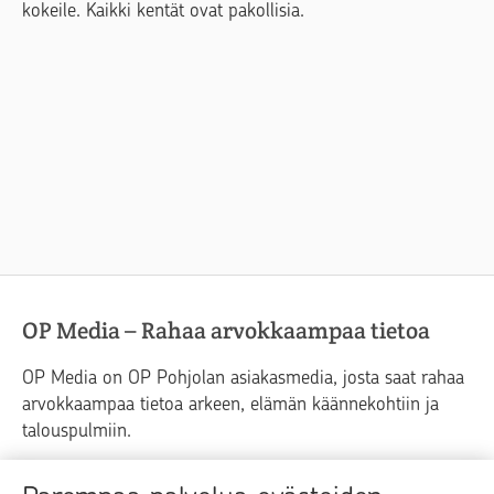
kokeile. Kaikki kentät ovat pakollisia.
OP Media – Rahaa arvokkaampaa tietoa
OP Media on OP Pohjolan asiakasmedia, josta saat rahaa
arvokkaampaa tietoa arkeen, elämän käännekohtiin ja
talouspulmiin.
Raha
Koti
Elämä
Yrityselämä