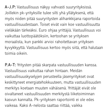
A-J.P:
Vastuullisuus näkyy vahvasti suuryrityksissä.
Joillekin pk-yrityksille tulee silti yhä yllätyksenä, että
myös niiden pitää suuryritysten alihankkijana raportoida
vastuullisuudestaan. Toiset eivät vain koe vastuullisuutta
vieläkään tärkeäksi. Euro ohjaa yrittäjiä. Vastuullisuus voi
vaikuttaa luottopäätöksiin, kertoohan se yrityksen
moraalista, kun pankki arvioi rahoitettavan yrityksen
kyvykkyyttä. Vastuullisuus kertoo myös siitä, että halutaan
toimia oikein.
P.A-T:
Yritysten pitää skarpata vastuullisuuden kanssa.
Vastuullisuus vaikuttaa rahan hintaan. Meidän
vastuullisuuskyselyjen perusteella jäsenyritykset ovat
keskittyneet energiatehokkuuteen, mutta vastuullisuuden
merkitys koetaan muuten vähäisenä. Yrittäjät eivät ole
oivaltaneet vastuullisuuden merkitystä liiketoiminnan
kasvun kannalta. Pk-yrityksen raportointi ei ole edes
vaikeaa. Kaksi A-nelosta saattaa riittää, vaikka