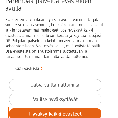
Parempaa palvelua evästeiden
avulla
Blogit ja puheenvuorot
Osuuspankit
Evästeiden ja verkkoanalytiikan avulla voimme tarjota
sinulle sujuvan asioinnin, henkilökohtaisemmat palvelut
Op.fi
OP Koti
Pohjola Vahinkoapu
ja kiinnostavammat mainokset. Jos hyväksyt kaikki
evästeet, annat meille luvan kerätä ja käyttää tietojasi
Facebook
X
LinkedIn
Instagram
OP Pohjolan palvelujen kehittämiseen ja mainonnan
kohdentamiseen. Voit myös valita, mitä evästeitä sallit.
Osa evästeistä on sivustojemme luotettavan ja
turvallisen toiminnan kannalta välttämättömiä.
© OP Pohjola
Lue lisää evästeistä
Info
Käyttöehdot
Jatka välttämättömillä
Saavutettavuusseloste
Evästeiden käyttö
Valitse hyväksyttävät
Tilaa uutiskirje
Hyväksy kaikki evästeet
Tietosuoja