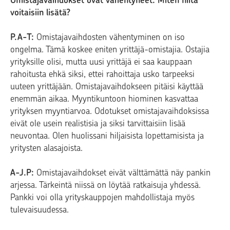
voitaisiin lisätä?
P.A-T:
Omistajavaihdosten vähentyminen on iso
ongelma. Tämä koskee eniten yrittäjä-omistajia. Ostajia
yrityksille olisi, mutta uusi yrittäjä ei saa kauppaan
rahoitusta ehkä siksi, ettei rahoittaja usko tarpeeksi
uuteen yrittäjään. Omistajavaihdokseen pitäisi käyttää
enemmän aikaa. Myyntikuntoon hiominen kasvattaa
yrityksen myyntiarvoa. Odotukset omistajavaihdoksissa
eivät ole usein realistisia ja siksi tarvittaisiin lisää
neuvontaa. Olen huolissani hiljaisista lopettamisista ja
yritysten alasajoista.
A-J.P:
Omistajavaihdokset eivät välttämättä näy pankin
arjessa. Tärkeintä niissä on löytää ratkaisuja yhdessä.
Pankki voi olla yrityskauppojen mahdollistaja myös
tulevaisuudessa.