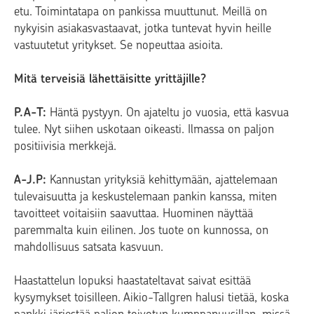
etu. Toimintatapa on pankissa muuttunut. Meillä on
nykyisin asiakasvastaavat, jotka tuntevat hyvin heille
vastuutetut yritykset. Se nopeuttaa asioita.
Mitä terveisiä lähettäisitte yrittäjille?
P.A-T:
Häntä pystyyn. On ajateltu jo vuosia, että kasvua
tulee. Nyt siihen uskotaan oikeasti. Ilmassa on paljon
positiivisia merkkejä.
A-J.P:
Kannustan yrityksiä kehittymään, ajattelemaan
tulevaisuutta ja keskustelemaan pankin kanssa, miten
tavoitteet voitaisiin saavuttaa. Huominen näyttää
paremmalta kuin eilinen. Jos tuote on kunnossa, on
mahdollisuus satsata kasvuun.
Haastattelun lopuksi haastateltavat saivat esittää
kysymykset toisilleen. Aikio-Tallgren halusi tietää, koska
pankki järjestää paljon toivotun kumppanuusillan, missä