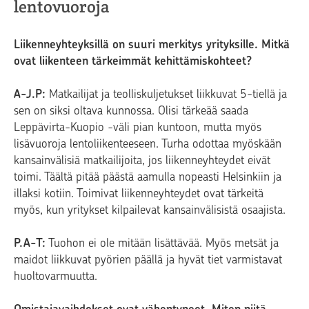
lentovuoroja
Liikenneyhteyksillä on suuri merkitys yrityksille. Mitkä
ovat liikenteen tärkeimmät kehittämiskohteet?
A-J.P:
Matkailijat ja teolliskuljetukset liikkuvat 5-tiellä ja
sen on siksi oltava kunnossa. Olisi tärkeää saada
Leppävirta-Kuopio -väli pian kuntoon, mutta myös
lisävuoroja lentoliikenteeseen. Turha odottaa myöskään
kansainvälisiä matkailijoita, jos liikenneyhteydet eivät
toimi. Täältä pitää päästä aamulla nopeasti Helsinkiin ja
illaksi kotiin. Toimivat liikenneyhteydet ovat tärkeitä
myös, kun yritykset kilpailevat kansainvälisistä osaajista.
P.A-T:
Tuohon ei ole mitään lisättävää. Myös metsät ja
maidot liikkuvat pyörien päällä ja hyvät tiet varmistavat
huoltovarmuutta.
Omistajavaihdokset ovat vähentyneet. Miten niitä