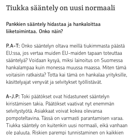
Tiukka sääntely on uusi normaali
Pankkien sääntely hidastaa ja hankaloittaa
liiketoimintaa. Onko näin?
P.A-T:
Onko sääntelyn oltava meillä tiukimmasta päästä
EU:ssa, jos vertaa muiden EU-maiden tapaan toteuttaa
sääntelyä? Voidaan kysyä, miksi lainoitus on Suomessa
hankalampaa kuin monessa muussa maassa. Miten tämä
voitaisiin ratkaista? Totta kai tämä on hankalaa yrityksille,
käsittelyajat venyvät ja selvitykset työllistävät.
A-J.P:
Toki päätökset ovat hidastuneet sääntelyn
kiristämisen takia. Päätökset vaativat nyt enemmän
selvitystyötä. Asiakkaat voivat kokea olevansa
pompoteltavina. Tässä on varmasti parantamisen varaa.
Tiukka sääntely on kuitenkin uusi normaali, eikä vanhaan
ole paluuta. Riskien parempi tunnistaminen on kaikkien