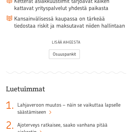
Ketterät asiakkuustiimit tarjoavat kaiken
kattavat yrityspalvelut yhdestä paikasta
Kansainvälisessä kaupassa on tärkeää
tiedostaa riskit ja maksutavat niiden hallintaan
LISÄÄ AIHEESTA
Osuuspankit
Luetuimmat
1
.
Lahjaveroon muutos – näin se vaikuttaa lapselle
säästämiseen
2
.
Ajoterveys ratkaisee, saako vanhana pitää
ajokortin