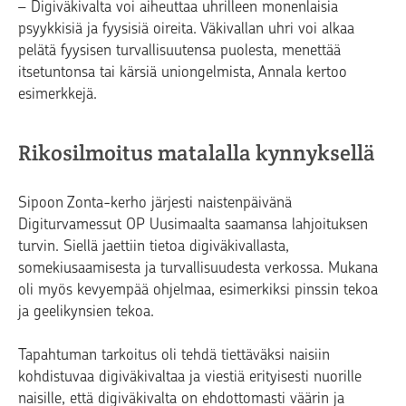
– Digiväkivalta voi aiheuttaa uhrilleen monenlaisia
psyykkisiä ja fyysisiä oireita. Väkivallan uhri voi alkaa
pelätä fyysisen turvallisuutensa puolesta, menettää
itsetuntonsa tai kärsiä uniongelmista, Annala kertoo
esimerkkejä.
Rikosilmoitus matalalla kynnyksellä
Sipoon Zonta-kerho järjesti naistenpäivänä
Digiturvamessut OP Uusimaalta saamansa lahjoituksen
turvin. Siellä jaettiin tietoa digiväkivallasta,
somekiusaamisesta ja turvallisuudesta verkossa. Mukana
oli myös kevyempää ohjelmaa, esimerkiksi pinssin tekoa
ja geelikynsien tekoa.
Tapahtuman tarkoitus oli tehdä tiettäväksi naisiin
kohdistuvaa digiväkivaltaa ja viestiä erityisesti nuorille
naisille, että digiväkivalta on ehdottomasti väärin ja