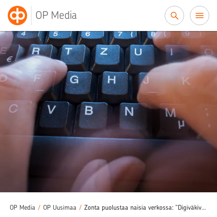
Siirry sisältöön
OP Media
OP Media
/
OP Uusimaa
/
Zonta puolustaa naisia verkossa: ”Digiväkivalta on rikos”