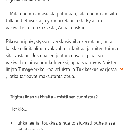
– Mitä enemmän asiasta puhutaan, sitä enemmän siitä
tullaan tietoiseksi ja ymmärretään, että kyse on
väkivallasta ja rikoksesta, Annala uskoo.
Rikosuhripäivystyksen verkkosivuilla kerrotaan, mitä
kaikkea digitaalinen väkivalta tarkoittaa ja miten toimia
sitä vastaan. Jos epäilee joutuneensa digitaalisen
väkivallan tai vainon kohteeksi, apua saa myös Naisten
linjan Turv@verkko -palveluista ja
Tukikeskus Varjosta
, jotka tarjoavat maksutonta apua.
Digitaalinen väkivalta – mistä sen tunnistaa?
Henkilö…
uhkailee tai loukkaa sinua toistuvasti puheluissa
tai viesteissä.