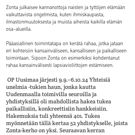
Zonta julkaisee kannanottoja naisten ja tyttöjen elämään
vaikuttavista ongelmista, kuten ihmiskaupasta,
ilmastonmuutoksesta ja muista aiheista kaikilla elämän
osa-alueilla.
Pääasiallinen toimintatapa on kerätä rahaa, jotka jataan
eri kohteisiin kansainväliseen, kansalliseen ja paikalliseen
toimintaan. Sipoon Zonta on esimerkiksi kohdentanut
rahaa kansainvälisesti lapsiavioliittojen estämiseen.
OP Uusimaa järjesti 9.9.–6.10.24 Yhteisiä
unelmia -tukien haun, jonka kautta
Uudenmaalla toimivilla seuroilla ja
yhdistyksillä oli mahdollista hakea tukea
paikallisiin, konkreettisiin hankkeisiin.
Hakemuksia tuli yhteensä 401. Tukea
myönnetään tällä kertaa 52 yhdistykselle, joista
Zonta-kerho on yksi. Seuraavan kerran