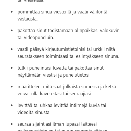
pommittaa sinua viesteillä ja vaatii välitöntä
vastausta.
pakottaa sinut todistamaan olinpaikkasi valokuvin
tai videopuheluin.
vaatii pääsyä kirjautumistietoihisi tai urkkii niitä
seuratakseen toimintaasi tai esiintyäkseen sinuna.
tutkii puhelintasi luvatta tai pakottaa sinut
näyttämään viestisi ja puhelutietosi.
määrittelee, mitä saat julkaista somessa ja ketkä
voivat olla kavereitasi tai seuraajiasi.
levittää tai uhkaa levittää intiimejä kuvia tai
videoita sinusta.
seuraa sijaintiasi ilman lupaasi laitteesi
paikannustietojen tai muun seurantalaitteen