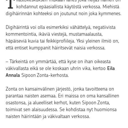
T
kohdannut epäasiallista käytöstä verkossa. Miehistä
digihäirinnän kohteeksi on joutunut noin joka kymmenes.
Digihäirintä voi olla esimerkiksi vähättelyä, negatiivista
kommentointia, ikäviä viestejä, mustamaalausta,
häpäiseviä kuvia tai feikkiprofiileja. Yksi yleinen ilmiö on,
että entiset kumppanit häiritsevät naisia verkossa.
– Tärkeintä on ymmärtää, että kyse on ihan oikeasta
väkivallasta eikä se ole koskaan uhrin vika, kertoo
Eila
Annala
Sipoon Zonta-kerhosta.
Zonta on kansainvälinen järjestö, jonka tavoitteena on
parantaa naisten asemaa. Eri maissa on oma kansallinen
osastonsa, ja alueelliset kerhot, kuten Sipoon Zonta,
toimivat sen alaisuudessa. Se kohdistaa nyt huomionsa
naisten häirintään ja väkivaltaan verkossa.