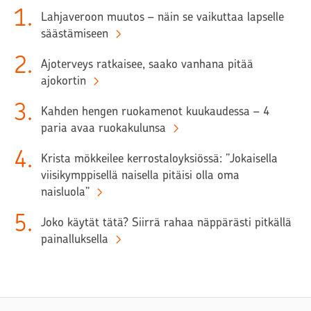
1
.
Lahjaveroon muutos – näin se vaikuttaa lapselle
säästämiseen
2
.
Ajoterveys ratkaisee, saako vanhana pitää
ajokortin
3
.
Kahden hengen ruokamenot kuukaudessa – 4
paria avaa ruokakulunsa
4
.
Krista mökkeilee kerrostaloyksiössä: ”Jokaisella
viisikymppisellä naisella pitäisi olla oma
naisluola”
5
.
Joko käytät tätä? Siirrä rahaa näppärästi pitkällä
painalluksella