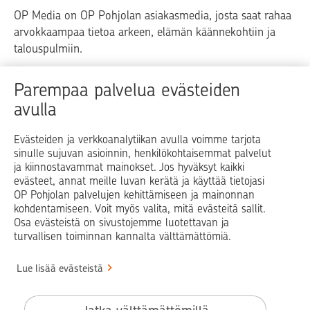
OP Media on OP Pohjolan asiakasmedia, josta saat rahaa
arvokkaampaa tietoa arkeen, elämän käännekohtiin ja
talouspulmiin.
Raha
Koti
Elämä
Yrityselämä
Parempaa palvelua evästeiden
avulla
Blogit ja puheenvuorot
Osuuspankit
Evästeiden ja verkkoanalytiikan avulla voimme tarjota
sinulle sujuvan asioinnin, henkilökohtaisemmat palvelut
Op.fi
OP Koti
Pohjola Vahinkoapu
ja kiinnostavammat mainokset. Jos hyväksyt kaikki
evästeet, annat meille luvan kerätä ja käyttää tietojasi
Facebook
X
LinkedIn
Instagram
OP Pohjolan palvelujen kehittämiseen ja mainonnan
kohdentamiseen. Voit myös valita, mitä evästeitä sallit.
Osa evästeistä on sivustojemme luotettavan ja
turvallisen toiminnan kannalta välttämättömiä.
© OP Pohjola
Lue lisää evästeistä
Info
Käyttöehdot