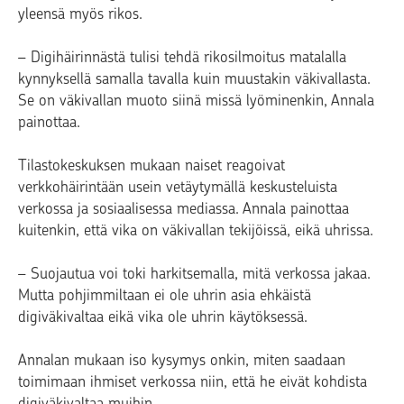
yleensä myös rikos.
– Digihäirinnästä tulisi tehdä rikosilmoitus matalalla
kynnyksellä samalla tavalla kuin muustakin väkivallasta.
Se on väkivallan muoto siinä missä lyöminenkin, Annala
painottaa.
Tilastokeskuksen mukaan naiset reagoivat
verkkohäirintään usein vetäytymällä keskusteluista
verkossa ja sosiaalisessa mediassa. Annala painottaa
kuitenkin, että vika on väkivallan tekijöissä, eikä uhrissa.
– Suojautua voi toki harkitsemalla, mitä verkossa jakaa.
Mutta pohjimmiltaan ei ole uhrin asia ehkäistä
digiväkivaltaa eikä vika ole uhrin käytöksessä.
Annalan mukaan iso kysymys onkin, miten saadaan
toimimaan ihmiset verkossa niin, että he eivät kohdista
digiväkivaltaa muihin.