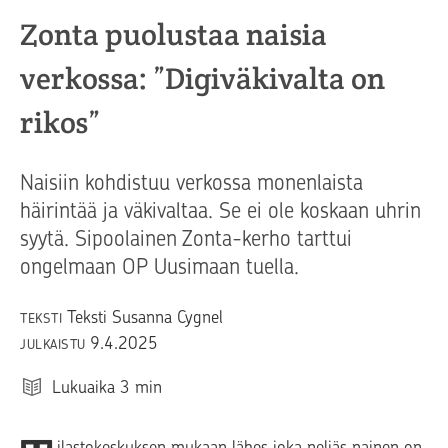
Zonta puolustaa naisia
verkossa: ”Digiväkivalta on
rikos”
Naisiin kohdistuu verkossa monenlaista
häirintää ja väkivaltaa. Se ei ole koskaan uhrin
syytä. Sipoolainen Zonta-kerho tarttui
ongelmaan OP Uusimaan tuella.
Teksti Susanna Cygnel
TEKSTI
9.4.2025
JULKAISTU
Lukuaika
3
min
ilastokeskuksen mukaan lähes joka neljäs nainen on