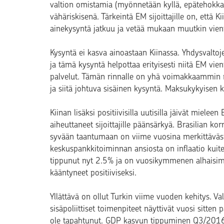
valtion omistamia (myönnetään kyllä, epätehokkaita)
vähäriskisenä. Tärkeintä EM sijoittajille on, että K
ainekysyntä jatkuu ja vetää mukaan muutkin vient
Kysyntä ei kasva ainoastaan Kiinassa. Yhdysvaltoj
ja tämä kysyntä helpottaa erityisesti niitä EM vie
palvelut. Tämän rinnalle on yhä voimakkaammi
ja siitä johtuva sisäinen kysyntä. Maksukykyisen k
Kiinan lisäksi positiivisilla uutisilla jäivät miele
aiheuttaneet sijoittajille päänsärkyä. Brasilian korr
syvään taantumaan on viime vuosina merkittäväst
keskuspankkitoiminnan ansiosta on inflaatio kuit
tippunut nyt 2.5% ja on vuosikymmenen alhaisim
kääntyneet positiiviseksi.
Yllättävä on ollut Turkin viime vuoden kehitys. Va
sisäpoliittiset toimenpiteet näyttivät vuosi sitt
ole tapahtunut. GDP kasvun tippuminen Q3/2016 o