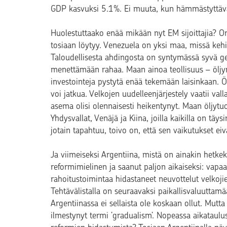
GDP kasvuksi 5.1%. Ei muuta, kun hämmästyttäv
Huolestuttaako enää mikään nyt EM sijoittajia? O
tosiaan löytyy. Venezuela on yksi maa, missä ke
Taloudellisesta ahdingosta on syntymässä syvä geopo
menettämään rahaa. Maan ainoa teollisuus – öljyn
investointeja pystytä enää tekemään laisinkaan. 
voi jatkua. Velkojen uudelleenjärjestely vaatii val
asema olisi olennaisesti heikentynyt. Maan öljyt
Yhdysvallat, Venäjä ja Kiina, joilla kaikilla on täy
jotain tapahtuu, toivo on, että sen vaikutukset eivä
Ja viimeiseksi Argentiina, mistä on ainakin hetkeks
reformimielinen ja saanut paljon aikaiseksi: vapaa
rahoitustoimintaa hidastaneet neuvottelut velkojie
Tehtävälistalla on seuraavaksi paikallisvaluutta
Argentiinassa ei sellaista ole koskaan ollut. Mut
ilmestynyt termi ’gradualism’. Nopeassa aikataulus