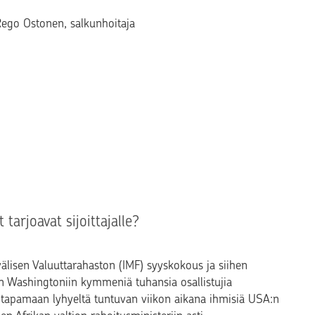
eksti
Rego Ostonen
, salkunhoitaja
 tarjoavat sijoittajalle?
lisen Valuuttarahaston (IMF) syyskokous ja siihen
tain Washingtoniin kymmeniä tuhansia osallistujia
tyy tapamaan lyhyeltä tuntuvan viikon aikana ihmisiä USA:n