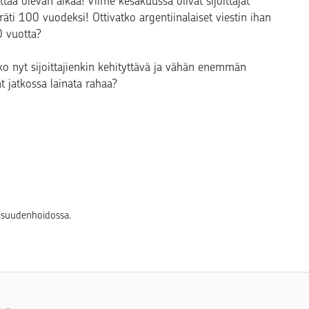
tää olevan aikaa! Viime kesäkuussa olivat sijoittajat
ti 100 vuodeksi! Ottivatko argentiinalaiset viestin ihan
 vuotta?
iko nyt sijoittajienkin kehityttävä ja vähän enemmän
at jatkossa lainata rahaa?
lisuudenhoidossa.