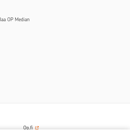
Tilaa OP Median
Op.fi