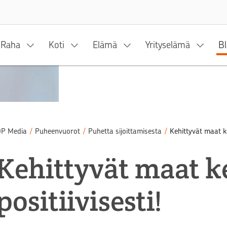
Siirry sisältöön
Raha
Koti
Elämä
Yrityselämä
Bl
P Media
/
Puheenvuorot
/
Puhetta sijoittamisesta
/
Kehittyvät maat keh
Kehittyvät maat ke
positiivisesti!