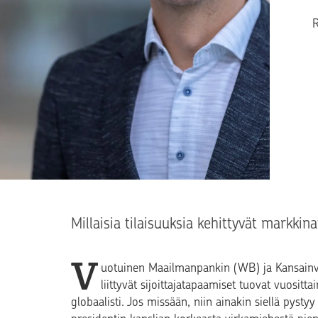
T
Millaisia tilaisuuksia kehittyvät markkinat
V
uotuinen Maailmanpankin (WB) ja Kansainvä
liittyvät sijoittajatapaamiset tuovat vuosit
globaalisti. Jos missään, niin ainakin siellä pys