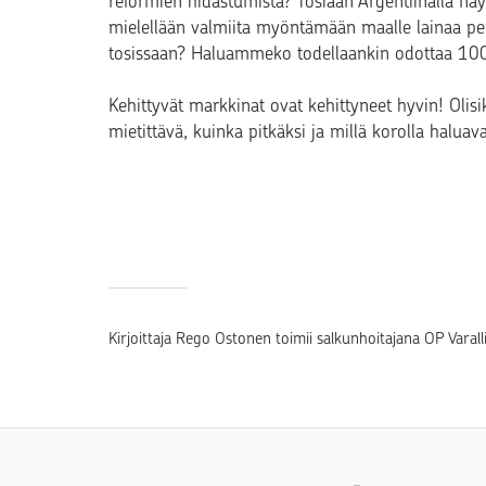
reformien hidastumista? Tosiaan Argentiinalla näyt
mielellään valmiita myöntämään maalle lainaa perä
tosissaan? Haluammeko todellaankin odottaa 100
Kehittyvät markkinat ovat kehittyneet hyvin! Olis
mietittävä, kuinka pitkäksi ja millä korolla haluav
Kirjoittaja Rego Ostonen toimii salkunhoitajana OP Varal