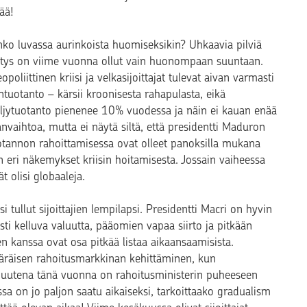
ää!
nko luvassa aurinkoista huomiseksikin? Uhkaavia pilviä
hitys on viime vuonna ollut vain huonompaan suuntaan.
liittinen kriisi ja velkasijoittajat tulevat aivan varmasti
tuotanto – kärsii kroonisesta rahapulasta, eikä
Öljytuotanto pienenee 10% vuodessa ja näin ei kauan enää
lanvaihtoa, mutta ei näytä siltä, että presidentti Maduron
uotannon rahoittamisessa ovat olleet panoksilla mukana
sin eri näkemykset kriisin hoitamisesta. Jossain vaiheessa
t olisi globaaleja.
i tullut sijoittajien lempilapsi. Presidentti Macri on hyvin
sti kelluva valuutta, pääomien vapaa siirto ja pitkään
n kanssa ovat osa pitkää listaa aikaansaamisista.
määräisen rahoitusmarkkinan kehittäminen, kun
ta uutena tänä vuonna on rahoitusministerin puheeseen
sa on jo paljon saatu aikaiseksi, tarkoittaako gradualism