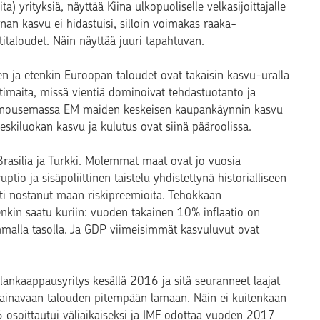
 yrityksiä, näyttää Kiina ulkopuoliselle velkasijoittajalle
iinan kasvu ei hidastuisi, silloin voimakas raaka-
italoudet. Näin näyttää juuri tapahtuvan.
en ja etenkin Euroopan taloudet ovat takaisin kasvu-uralla
ntimaita, missä vientiä dominoivat tehdastuotanto ja
n nousemassa EM maiden keskeisen kaupankäynnin kasvu
eskiluokan kasvu ja kulutus ovat siinä pääroolissa.
en Brasilia ja Turkki. Molemmat maat ovat jo vuosia
uptio ja sisäpoliittinen taistelu yhdistettynä historialliseen
i nostanut maan riskipreemioita. Tehokkaan
enkin saatu kuriin: vuoden takainen 10% inflaatio on
malla tasolla. Ja GDP viimeisimmät kasvuluvut ovat
llankaappausyritys kesällä 2016 ja sitä seuranneet laajat
en painavaan talouden pitempään lamaan. Näin ei kuitenkaan
soittautui väliaikaiseksi ja IMF odottaa vuoden 2017