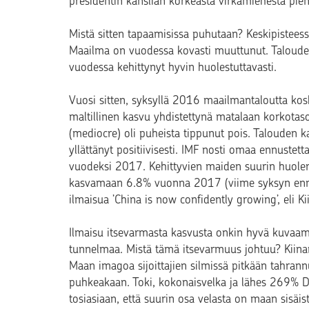
presidentin kanslian korkeasta virkamiehestä piene
Mistä sitten tapaamisissa puhutaan? Keskipisteess
Maailma on vuodessa kovasti muuttunut. Taloudes
vuodessa kehittynyt hyvin huolestuttavasti.
Vuosi sitten, syksyllä 2016 maailmantaloutta kos
maltillinen kasvu yhdistettynä matalaan korkotaso
(mediocre) oli puheista tippunut pois. Talouden ka
yllättänyt positiivisesti. IMF nosti omaa ennuste
vuodeksi 2017. Kehittyvien maiden suurin huole
kasvamaan 6.8% vuonna 2017 (viime syksyn ennust
ilmaisua ’China is now confidently growing’, eli Ki
Ilmaisu itsevarmasta kasvusta onkin hyvä kuva
tunnelmaa. Mistä tämä itsevarmuus johtuu? Kiinan
Maan imagoa sijoittajien silmissä pitkään tahrann
puhkeakaan. Toki, kokonaisvelka ja lähes 269% D
tosiasiaan, että suurin osa velasta on maan sisäis