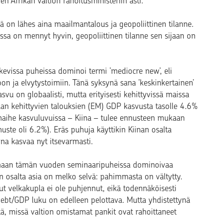
n Afrikan valtion rahoitusministeriin asti.
ä on lähes aina maailmantalous ja geopoliittinen tilanne.
sa on mennyt hyvin, geopoliittinen tilanne sen sijaan on
kevissa puheissa dominoi termi ’mediocre new’, eli
on ja elvytystoimiin. Tänä syksynä sana ’keskinkertainen’
svu on globaalisti, mutta erityisesti kehittyvissä maissa
ttaan kehittyvien talouksien (EM) GDP kasvusta tasolle 4.6%
naihe kasvuluvuissa – Kiina – tulee ennusteen mukaan
e oli 6.2%). Eräs puhuja käyttikin Kiinan osalta
ina kasvaa nyt itsevarmasti.
amaan tämän vuoden seminaaripuheissa dominoivaa
 osalta asia on melko selvä: pahimmasta on vältytty.
ut velkakupla ei ole puhjennut, eikä todennäköisesti
ebt/GDP luku on edelleen pelottava. Mutta yhdistettynä
tä, missä valtion omistamat pankit ovat rahoittaneet