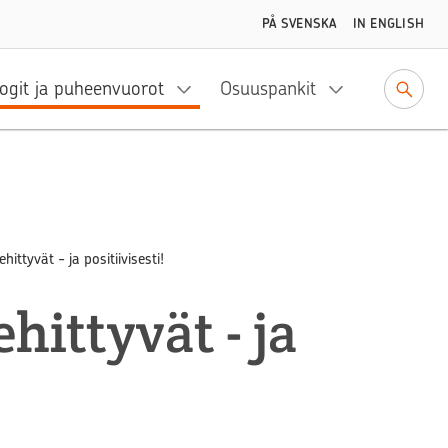
PÅ SVENSKA
IN ENGLISH
ogit ja puheenvuorot
Osuuspankit
ittyvät - ja positiivisesti!
hittyvät - ja