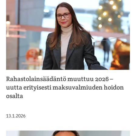
Rahastolainsäädäntö muuttuu 2026 –
uutta erityisesti maksuvalmiuden hoidon
osalta
Julkaistu
13.1.2026