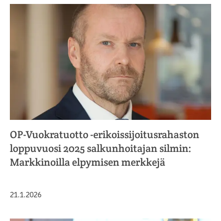
OP-Vuokratuotto -erikoissijoitusrahaston
loppuvuosi 2025 salkunhoitajan silmin:
Markkinoilla elpymisen merkkejä
Julkaistu
21.1.2026