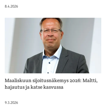
Julkaistu
8.4.2026
Maaliskuun sijoitusnäkemys 2026: Maltti,
hajautus ja katse kasvussa
Julkaistu
9.3.2026