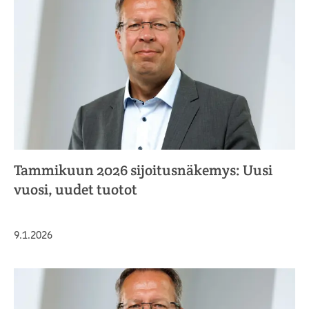
Tammikuun 2026 sijoitusnäkemys: Uusi
vuosi, uudet tuotot
Julkaistu
9.1.2026