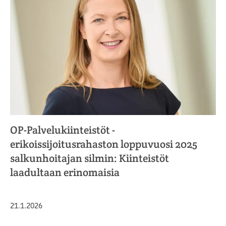
OP-Palvelukiinteistöt -
erikoissijoitusrahaston loppuvuosi 2025
salkunhoitajan silmin: Kiinteistöt
laadultaan erinomaisia
Julkaistu
21.1.2026