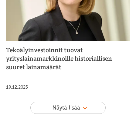
Tekoälyinvestoinnit tuovat
yrityslainamarkkinoille historiallisen
suuret lainamäärät
Julkaistu
19.12.2025
Näytä lisää