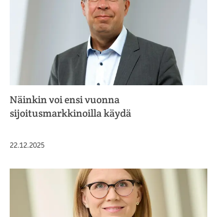
Näinkin voi ensi vuonna
sijoitusmarkkinoilla käydä
Julkaistu
22.12.2025