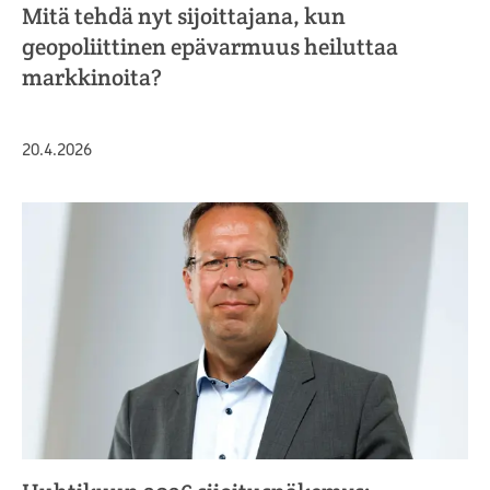
Mitä tehdä nyt sijoittajana, kun
geopoliittinen epävarmuus heiluttaa
markkinoita?
Julkaistu
20.4.2026