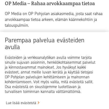
OP Media – Rahaa arvokkaampaa tietoa
OP Media on OP Pohjolan asiakasmedia, josta saat rahaa
arvokkaampaa tietoa arkeen, elämän käännekohtiin ja
talouspulmiin.
Raha
Koti
Elämä
Yrityselämä
Parempaa palvelua evästeiden
avulla
Blogit ja puheenvuorot
Osuuspankit
Evästeiden ja verkkoanalytiikan avulla voimme tarjota
sinulle sujuvan asioinnin, henkilökohtaisemmat palvelut
Op.fi
OP Koti
Pohjola Vahinkoapu
ja kiinnostavammat mainokset. Jos hyväksyt kaikki
evästeet, annat meille luvan kerätä ja käyttää tietojasi
Facebook
X
LinkedIn
Instagram
OP Pohjolan palvelujen kehittämiseen ja mainonnan
kohdentamiseen. Voit myös valita, mitä evästeitä sallit.
Osa evästeistä on sivustojemme luotettavan ja
turvallisen toiminnan kannalta välttämättömiä.
© OP Pohjola
Lue lisää evästeistä
Info