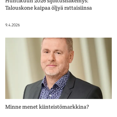
Huhtikuun 2026 sijoitusnäkemys:
Talouskone kaipaa öljyä rattaisiinsa
Julkaistu
9.4.2026
Minne menet kiinteistömarkkina?