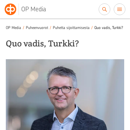
Siirry sisältöön
OP Media
OP Media
/
Puheenvuorot
/
Puhetta sijoittamisesta
/
Quo vadis, Turkki?
Quo vadis, Turkki?