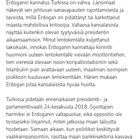
Erdoganin kannatus Turkissa on vahva. Länsimaat
näkevät sen johtuvan sanavapauden rajoittamisesta ja
tavoista, millä Erdogan on pidättänyt tai karkottanut
maasta mahdollisia kritisoijia. Valtaosa kansalaisista
näyttää kuitenkin olevan tyytyväisiä presidentin
aikaansaamisiin. Minut lentokentälle kuljettanut
taksikuski, innokas Erdoganin kannattaja kiinnitti
huomioni uuteen lentokentälle vievään moottoritiehen,
tien vieressä olevaan isoon koripallostadioniin sekä
Istanbuliin pian avattavaan uuteen, maailman isoimpien
joukkoon kuuluvaan lentokenttään. Hänen mukaan
Erdogan pitää kansalaisista hyvää huolta.
Turkissa pidetään ennenaikaiset presidentti- ja
parlamenttivaalit 24.kesäkuuta 2018. Sijoittajien
harmiksi ei Erdoganin valtapuolue, eikä oppositio ole
toistaiseksi linjannut, miten jatkossa maan taloutta
hoidetaan. Samaan aikaan, kun poliitikot keskittyvät
vaalikampanjointiin, rasittaa maan pankkisektoria kasvava