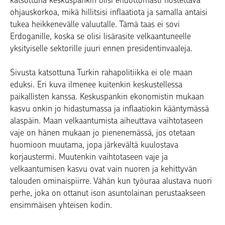
katsottuna keskuspankin olisi ehdottomasti nostettava
ohjauskorkoa, mikä hillitsisi inflaatiota ja samalla antaisi
tukea heikkenevälle valuutalle. Tämä taas ei sovi
Erdoganille, koska se olisi lisärasite velkaantuneelle
yksityiselle sektorille juuri ennen presidentinvaaleja.
Sivusta katsottuna Turkin rahapolitiikka ei ole maan
eduksi. Eri kuva ilmenee kuitenkin keskustellessa
paikallisten kanssa. Keskuspankin ekonomistin mukaan
kasvu onkin jo hidastumassa ja inflaatiokin kääntymässä
alaspäin. Maan velkaantumista aiheuttava vaihtotaseen
vaje on hänen mukaan jo pienenemässä, jos otetaan
huomioon muutama, jopa järkevältä kuulostava
korjaustermi. Muutenkin vaihtotaseen vaje ja
velkaantumisen kasvu ovat vain nuoren ja kehittyvän
talouden ominaispiirre. Vähän kun työuraa alustava nuori
perhe, joka on ottanut ison asuntolainan perustaakseen
ensimmäisen yhteisen kodin.