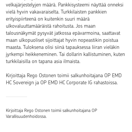
velkajärjestelyjen määrä. Pankkisysteemi näyttää onneksi
vielä hyvin vakavaraiselta. Turkkilaisten pankkien
erityispiirteenä on kuitenkin suuri määrä
ulkovaluuttamääräistä rahoitusta. Jos maan
talousnäkymät pysyvät jatkossa epävarmoina, saattavat
maan ulkopuoliset sijoittajat hyvin nopeastikin poistua
maasta. Tuloksena olisi siinä tapauksessa liiran vieläkin
jyrkempi heikkeneminen. Tai dollarin kallistuminen, kuten
turkkilaisilla on tapana asia ilmaista.
Kirjoittaja Rego Ostonen toimii salkunhoitajana OP EMD
HC Sovereign ja OP EMD HC Corporate IG rahastoissa.
Kirjoittaja Rego Ostonen toimii salkunhoitajana OP
Varallisuudenhoidossa.