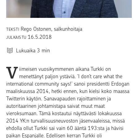
Rego Ostonen
, salkunhoitaja
TEKSTI
16.5.2018
JULKAISTU
Lukuaika
3
min
V
iimeisen vuosikymmenen aikana Turkki on
menettänyt paljon ystäviä. ’I don’t care what the
international community says!’ sanoi presidentti Erdogan
maaliskuussa 2014, hetki ennen, kun kielsi koko maassa
Twitterin käytön. Sanavapauden rajoittaminen ja
autoritaarinen johtamistapa saivat muut maat
vieroksumaan. Tämä kostautui näyttävästi lokakuussa
2014 YK:n turvallisuusneuvoston jäsenvaaleissa, missä
ehdolla ollut Turkki sai vain 60 ääntä 193:sta ja hävisi
paikan Espanjalle. Edellisen kerran Turkki oli