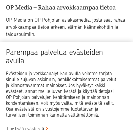
OP Media – Rahaa arvokkaampaa tietoa
OP Media on OP Pohjolan asiakasmedia, josta saat rahaa
arvokkaampaa tietoa arkeen, elämän käännekohtiin ja
talouspulmiin.
Raha
Koti
Elämä
Yrityselämä
Parempaa palvelua evästeiden
avulla
Blogit ja puheenvuorot
Osuuspankit
Evästeiden ja verkkoanalytiikan avulla voimme tarjota
sinulle sujuvan asioinnin, henkilökohtaisemmat palvelut
Op.fi
OP Koti
Pohjola Vahinkoapu
ja kiinnostavammat mainokset. Jos hyväksyt kaikki
evästeet, annat meille luvan kerätä ja käyttää tietojasi
Facebook
X
LinkedIn
Instagram
OP Pohjolan palvelujen kehittämiseen ja mainonnan
kohdentamiseen. Voit myös valita, mitä evästeitä sallit.
Osa evästeistä on sivustojemme luotettavan ja
turvallisen toiminnan kannalta välttämättömiä.
© OP Pohjola
Lue lisää evästeistä