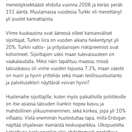
menestyksekkäästi ehdolla vuonna 2008 ja keräsi peräti
151 ääntä. Muutamassa vuodessa Turkki oli menettänyt
yli puolet kannattajista.
Viime kuukausina ovat äänessä olleet kansanväliset
sijoittajat. Turkin liira on vuoden aikana heikentynyt yli
20%. Turkin valtio- ja yrityslainojen riskipreemiot ovat
kohonneet. Sijoittajien usko maan tulevaisuuteen on
vaakalaudalla. Miksi näin tapahtuu maassa, missä
talouskasvu oli viime vuoden lopussa 7.3%, maan väestö
on nuori ja hyvin yritteliäs sekä maan teollisuustuotanto
ja palvelusektori näyttävät voivan hyvin?
Huolenaihe sijoittajille, kuten myös paikallisille poliitikoille
on itse asiassa talouden liiankin nopea kasvu ja
mahdollinen ylikuumeneminen, sekä korkea, jopa yli 10%
inflaatio. Vielä enemmän huolestuttaa tapa, millä Erdogan
näyttää ohjailevan itsenäistä keskuspankkia. Ulkopuolelta