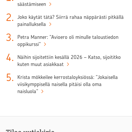
säästämiseen
2
.
Joko käytät tätä? Siirrä rahaa näppärästi pitkällä
painalluksella
3
.
Petra Manner: ”Avioero oli minulle taloustiedon
oppikurssi”
4
.
Näihin sijoitettiin kesällä 2026 – Katso, sijoititko
kuten muut asiakkaat
5
.
Krista mökkeilee kerrostaloyksiössä: ”Jokaisella
viisikymppisellä naisella pitäisi olla oma
naisluola”