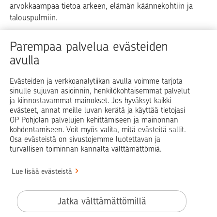
arvokkaampaa tietoa arkeen, elämän käännekohtiin ja
talouspulmiin.
Raha
Koti
Elämä
Yrityselämä
Parempaa palvelua evästeiden
avulla
Blogit ja puheenvuorot
Osuuspankit
Evästeiden ja verkkoanalytiikan avulla voimme tarjota
sinulle sujuvan asioinnin, henkilökohtaisemmat palvelut
Op.fi
OP Koti
Pohjola Vahinkoapu
ja kiinnostavammat mainokset. Jos hyväksyt kaikki
evästeet, annat meille luvan kerätä ja käyttää tietojasi
Facebook
X
LinkedIn
Instagram
OP Pohjolan palvelujen kehittämiseen ja mainonnan
kohdentamiseen. Voit myös valita, mitä evästeitä sallit.
Osa evästeistä on sivustojemme luotettavan ja
turvallisen toiminnan kannalta välttämättömiä.
© OP Pohjola
Lue lisää evästeistä
Info
Käyttöehdot
Jatka välttämättömillä
Saavutettavuusseloste