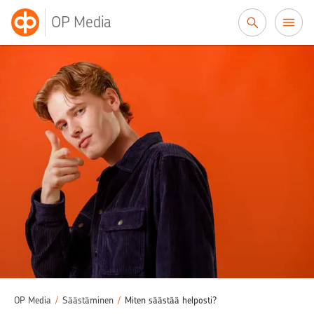
Siirry sisältöön
OP Media
OP Media
/
Säästäminen
/
Miten säästää helposti?