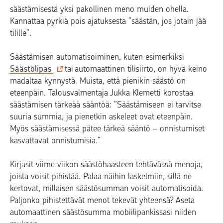
säästämisestä yksi pakollinen meno muiden ohella.
Kannattaa pyrkiä pois ajatuksesta ”säästän, jos jotain jää
tilille”.
Säästämisen automatisoiminen, kuten esimerkiksi
Säästölipas
tai automaattinen tilisiirto, on hyvä keino
madaltaa kynnystä. Muista, että pienikin säästö on
eteenpäin. Talousvalmentaja Jukka Klemetti korostaa
säästämisen tärkeää sääntöä: ”Säästämiseen ei tarvitse
suuria summia, ja pienetkin askeleet ovat eteenpäin.
Myös säästämisessä pätee tärkeä sääntö – onnistumiset
kasvattavat onnistumisia.”
Kirjasit viime viikon säästöhaasteen tehtävässä menoja,
joista voisit pihistää. Palaa näihin laskelmiin, sillä ne
kertovat, millaisen säästösumman voisit automatisoida.
Paljonko pihistettävät menot tekevät yhteensä? Aseta
automaattinen säästösumma mobiilipankissasi niiden