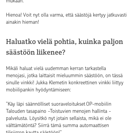
mukaan.
Hienoa! Voit nyt olla varma, että säästöjä kertyy jatkuvasti
ainakin hieman!
Haluatko vielä pohtia, kuinka paljon
säästöön liikenee?
Mikäli haluat vielä uudemman kerran tarkastella
menojasi, jotka laittaisit mieluummin säästöön, on tässä
sinulle vinkki! Jukka Klemetin konkreettinen vinkki liittyy
mobiilipankin hyödyntämiseen:
”Käy läpi säännölliset suoraveloitukset OP-mobiilin
Talouden tasapaino -Toistuvien menojen hallinta -
palvelusta. Löysitkö nyt jotain sellaista, mikä ei ole
välttämätöntä? Siirrä tämä summa automaattisen
tilisiirron kautta säästöön!”