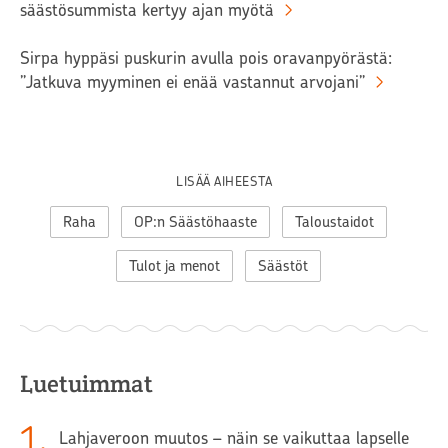
säästösummista kertyy ajan myötä
Sirpa hyppäsi puskurin avulla pois oravanpyörästä:
”Jatkuva myyminen ei enää vastannut arvojani”
LISÄÄ AIHEESTA
Raha
OP:n Säästöhaaste
Taloustaidot
Tulot ja menot
Säästöt
Luetuimmat
1
.
Lahjaveroon muutos – näin se vaikuttaa lapselle