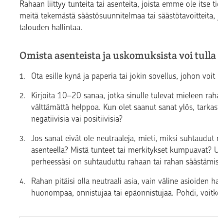
Rahaan liittyy tunteita tai asenteita, joista emme ole itse t
meitä tekemästä säästösuunnitelmaa tai säästötavoitteita, 
talouden hallintaa.
Omista asenteista ja uskomuksista voi tulla 
Ota esille kynä ja paperia tai jokin sovellus, johon voit k
Kirjoita 10–20 sanaa, jotka sinulle tulevat mieleen ra
välttämättä helppoa. Kun olet saanut sanat ylös, tarkas
negatiivisia vai positiivisia?
Jos sanat eivät ole neutraaleja, mieti, miksi suhtaudut r
asenteella? Mistä tunteet tai merkitykset kumpuavat? 
perheessäsi on suhtauduttu rahaan tai rahan säästämi
Rahan pitäisi olla neutraali asia, vain väline asioiden
huonompaa, onnistujaa tai epäonnistujaa. Pohdi, voit