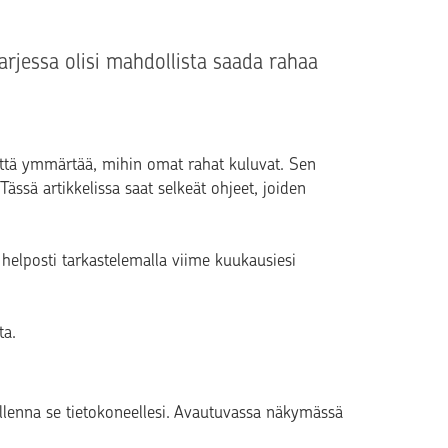
rjessa olisi mahdollista saada rahaa
että ymmärtää, mihin omat rahat kuluvat. Sen
Tässä artikkelissa saat selkeät ohjeet, joiden
e helposti tarkastelemalla viime kuukausiesi
ta.
tallenna se tietokoneellesi. Avautuvassa näkymässä