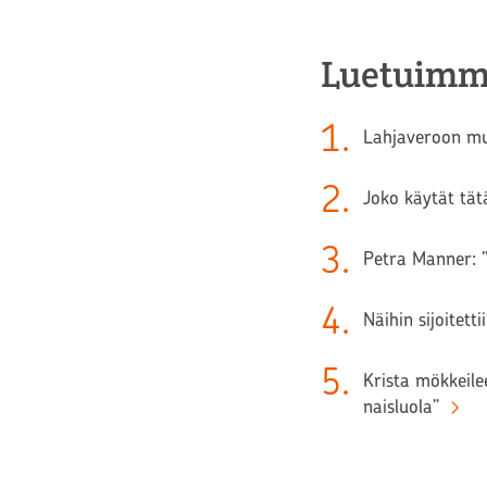
Luetuimm
1
.
Lahjaveroon muu
2
.
Joko käytät tätä
3
.
Petra Manner: ”
4
.
Näihin sijoitett
5
.
Krista mökkeilee
naisluola”