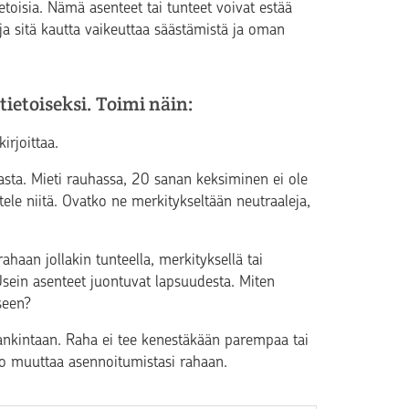
ietoisia. Nämä asenteet tai tunteet voivat estää
ja sitä kautta vaikeuttaa säästämistä ja oman
tietoiseksi. Toimi näin:
irjoittaa.
hasta. Mieti rauhassa, 20 sanan keksiminen ei ole
tele niitä. Ovatko ne merkitykseltään neutraaleja,
ahaan jollakin tunteella, merkityksellä tai
Usein asenteet juontuvat lapsuudesta. Miten
seen?
 hankintaan. Raha ei tee kenestäkään parempaa tai
ko muuttaa asennoitumistasi rahaan.