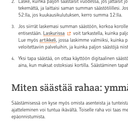
Laske, kuinka paljon säästäisit vuodessa, jos jättäisit j
tekemättä, ja laittaisi saman summan säästötilillesi. J
52:lla, jos kuukausikulutuksen, kerro summa 12:lla.
Jos siirrät laskemasi summan säästöön, korkoa korolle
entisestään.
Laskurissa
voit tarkastella, kuinka pa
Lue myös
artikkeli
, jossa laskimme valmiiksi, kuinka
veloitettaviin palveluihin, ja kuinka paljon säästöjä niis
Yksi tapa säästää, on ottaa käyttöön digitaalinen sääs
aina, kun maksat ostoksiasi kortilla. Säästäminen ta
Miten säästää rahaa: ymm
Säästämisessä on kyse myös omista asenteista ja tunteista
ajatteleminen voi tuntua ikävältä. Toiselle raha voi taas me
epäonnistumista.