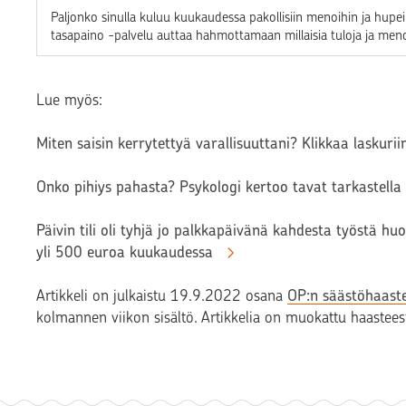
Paljonko sinulla kuluu kuukaudessa pakollisiin menoihin ja hup
tasapaino -palvelu auttaa hahmottamaan millaisia tuloja ja meno
Lue myös:
Miten saisin kerrytettyä varallisuuttani? Klikkaa laskuri
Onko pihiys pahasta? Psykologi kertoo tavat tarkastel
Päivin tili oli tyhjä jo palkkapäivänä kahdesta työstä 
yli 500 euroa kuukaudessa
Artikkeli on julkaistu 19.9.2022 osana
OP:n säästöhaast
kolmannen viikon sisältö. Artikkelia on muokattu haasteest