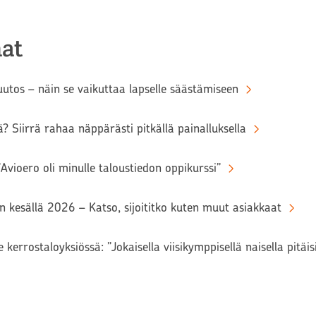
at
tos – näin se vaikuttaa lapselle säästämiseen
? Siirrä rahaa näppärästi pitkällä painalluksella
Avioero oli minulle taloustiedon oppikurssi”
iin kesällä 2026 – Katso, sijoititko kuten muut asiakkaat
 kerrostaloyksiössä: ”Jokaisella viisikymppisellä naisella pitäi