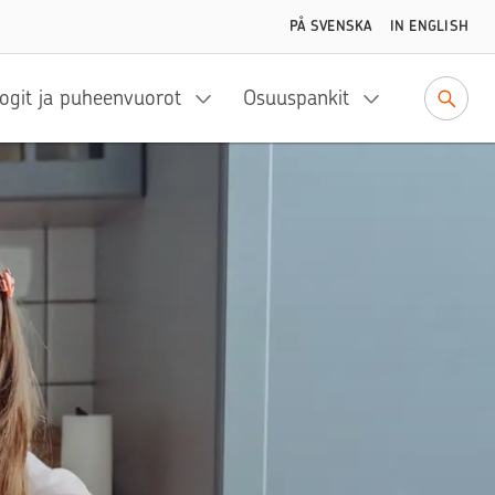
PÅ SVENSKA
IN ENGLISH
ogit ja puheenvuorot
Osuuspankit