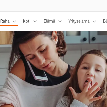
Siirry sisältöön
Raha
Koti
Elämä
Yrityselämä
Bl