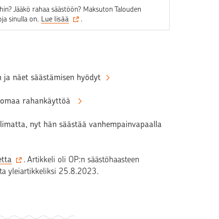
eihin? Jääkö rahaa säästöön? Maksuton Talouden
ja sinulla on.
Lue lisää
.
in ja näet säästämisen hyödyt
la omaa rahankäyttöä
huolimatta, nyt hän säästää vanhempainvapaalla
etta
. Artikkeli oli OP:n säästöhaasteen
a yleiartikkeliksi 25.8.2023.