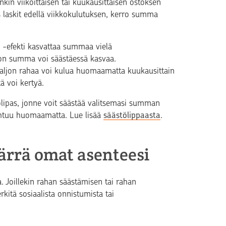
onkin viikoittaisen tai kuukausittaisen ostoksen
os laskit edellä viikkokulutuksen, kerro summa
 -efekti kasvattaa summaa vielä
ljon summa voi säästäessä kasvaa.
 paljon rahaa voi kulua huomaamatta kuukausittain
tä voi kertyä.
tölipas, jonne voit säästää valitsemasi summan
pahtuu huomaamatta. Lue lisää
säästölippaasta
.
ärrä omat asenteesi
. Joillekin rahan säästämisen tai rahan
rkitä sosiaalista onnistumista tai