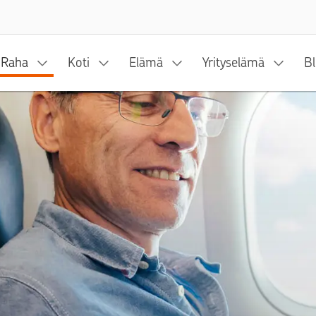
Siirry sisältöön
Raha
Koti
Elämä
Yrityselämä
Bl