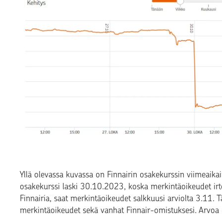
Yllä olevassa kuvassa on Finnairin osakekurssin viimeaikai
osakekurssi laski 30.10.2023, koska merkintäoikeudet irto
Finnairia, saat merkintäoikeudet salkkuusi arviolta 3.11.
merkintäoikeudet sekä vanhat Finnair-omistuksesi. Arvoa o