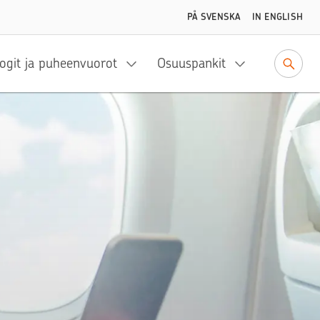
PÅ SVENSKA
IN ENGLISH
ogit ja puheenvuorot
Osuuspankit