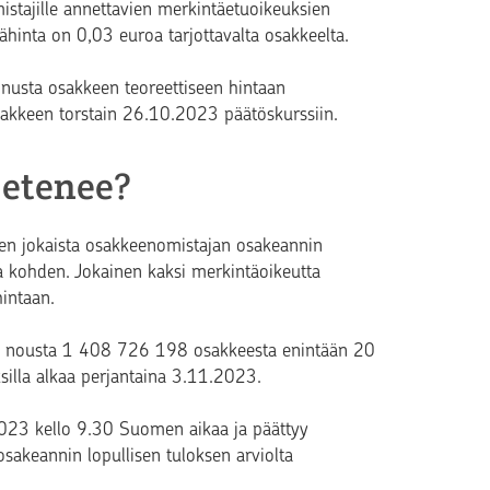
mistajille annettavien merkintäetuoikeuksien
hinta on 0,03 euroa tarjottavalta osakkeelta.
ennusta osakkeen teoreettiseen hintaan
sakkeen torstain 26.10.2023 päätöskurssiin.
 etenee?
en jokaista osakkeenomistajan osakeannin
kohden. Jokainen kaksi merkintäoikeutta
intaan.
a nousta 1 408 726 198 osakkeesta enintään 20
lla alkaa perjantaina 3.11.2023.
2023 kello 9.30 Suomen aikaa ja päättyy
sakeannin lopullisen tuloksen arviolta