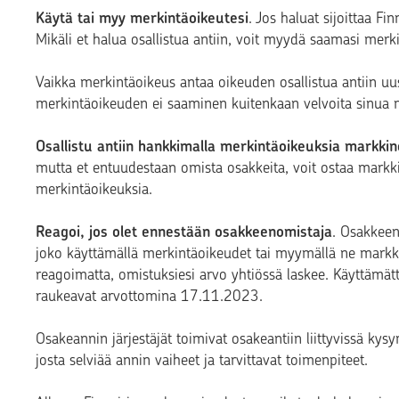
Käytä tai myy merkintäoikeutesi
. Jos haluat sijoittaa Fi
Mikäli et halua osallistua antiin, voit myydä saamasi merkin
Vaikka merkintäoikeus antaa oikeuden osallistua antiin u
merkintäoikeuden ei saaminen kuitenkaan velvoita sinua 
Osallistu antiin hankkimalla merkintäoikeuksia markkin
mutta et entuudestaan omista osakkeita, voit ostaa markk
merkintäoikeuksia.
Reagoi, jos olet ennestään osakkeenomistaja
. Osakkeen
joko käyttämällä merkintäoikeudet tai myymällä ne markki
reagoimatta, omistuksiesi arvo yhtiössä laskee. Käyttäm
raukeavat arvottomina 17.11.2023.
Osakeannin järjestäjät toimivat osakeantiin liittyvissä kysym
josta selviää annin vaiheet ja tarvittavat toimenpiteet.