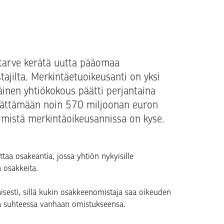
yä tarve kerätä uutta pääomaa
ajilta. Merkintäetuoikeusanti on yksi
äinen yhtiökokous päätti perjantaina
päättämään noin 570 miljoonan euron
, mistä merkintäoikeusannissa on kyse.
ittaa osakeantia, jossa yhtiön nykyisille
 osakkeita.
sesti, sillä kukin osakkeenomistaja saa oikeuden
ita suhteessa vanhaan omistukseensa.