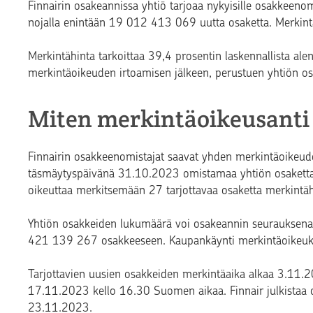
Finnairin osakeannissa yhtiö tarjoaa nykyisille osakkeeno
nojalla enintään 19 012 413 069 uutta osaketta. Merkintä
Merkintähinta tarkoittaa 39,4 prosentin laskennallista al
merkintäoikeuden irtoamisen jälkeen, perustuen yhtiön o
Miten merkintäoikeusanti
Finnairin osakkeenomistajat saavat yhden merkintäoikeud
täsmäytyspäivänä 31.10.2023 omistamaa yhtiön osaketta 
oikeuttaa merkitsemään 27 tarjottavaa osaketta merkintäh
Yhtiön osakkeiden lukumäärä voi osakeannin seurauksen
421 139 267 osakkeeseen. Kaupankäynti merkintäoikeuksi
Tarjottavien uusien osakkeiden merkintäaika alkaa 3.11.
17.11.2023 kello 16.30 Suomen aikaa. Finnair julkistaa o
23.11.2023.