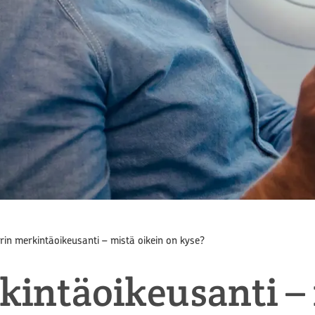
rin merkintäoikeusanti – mistä oikein on kyse?
kintäoikeusanti – 