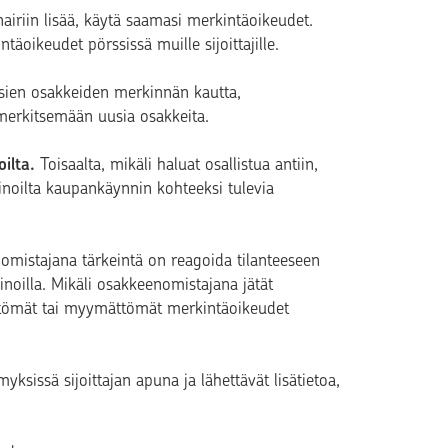
nnairiin lisää, käytä saamasi merkintäoikeudet.
täoikeudet pörssissä muille sijoittajille.
usien osakkeiden merkinnän kautta,
merkitsemään uusia osakkeita.
oilta.
Toisaalta, mikäli haluat osallistua antiin,
inoilta kaupankäynnin kohteeksi tulevia
omistajana tärkeintä on reagoida tilanteeseen
noilla. Mikäli osakkeenomistajana jätät
ättömät tai myymättömät merkintäoikeudet
yksissä sijoittajan apuna ja lähettävät lisätietoa,