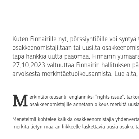
Kuten Finnairille nyt, pörssiyhtiöille voi synt
osakkeenomistajiltaan tai uusilta osakkeenomist
tapa hankkia uutta pääomaa. Finnairin ylimäär
27.10.2023 valtuuttaa Finnairin hallituksen 
arvoisesta merkintäetuoikeusannista. Lue alta
M
erkintäoikeusanti, englanniksi ”rights issue", tarko
osakkeenomistajille annetaan oikeus merkitä uusia
Menetelmä kohtelee kaikkia osakkeenomistajia yhdenvertai
merkitä tietyn määrän liikkeelle laskettavia uusia osakke