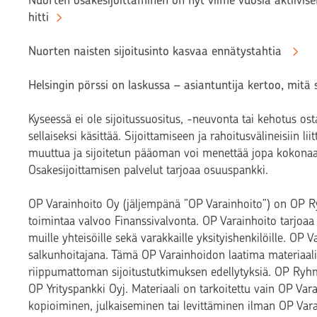
Nuorten osakesijoittaminen on nyt viime vuosia aktiivis
hitti
Nuorten naisten sijoitusinto kasvaa ennätystahtia
Helsingin pörssi on laskussa – asiantuntija kertoo, mitä 
Kyseessä ei ole sijoitussuositus, -neuvonta tai kehotus ost
sellaiseksi käsittää. Sijoittamiseen ja rahoitusvälineisiin lii
muuttua ja sijoitetun pääoman voi menettää jopa kokonaan. 
Osakesijoittamisen palvelut tarjoaa osuuspankki.
OP Varainhoito Oy (jäljempänä ”OP Varainhoito”) on OP Ry
toimintaa valvoo Finanssivalvonta. OP Varainhoito tarjoaa 
muille yhteisöille sekä varakkaille yksityishenkilöille. O
salkunhoitajana. Tämä OP Varainhoidon laatima materiaali 
riippumattoman sijoitustutkimuksen edellytyksiä. OP Ryhm
OP Yrityspankki Oyj. Materiaali on tarkoitettu vain OP Var
kopioiminen, julkaiseminen tai levittäminen ilman OP Varain