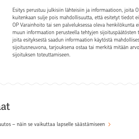
Esitys perustuu julkisiin lähteisiin ja informaatioon, joita
kuitenkaan sulje pois mahdollisuutta, että esitetyt tiedot eiv
OP Varainhoito tai sen palveluksessa oleva henkilökunta eiv
muun informaation perusteella tehtyjen sijoituspäätösten t
joita esityksestä saadun informaation käytöstä mahdollisest
sijoitusneuvona, tarjouksena ostaa tai merkitä mitään arv
sijoituksen toteuttamiseen.
at
tos – näin se vaikuttaa lapselle säästämiseen