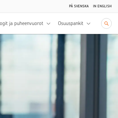
PÅ SVENSKA
IN ENGLISH
ogit ja puheenvuorot
Osuuspankit