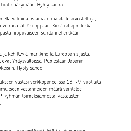
n tuottonäkymään, Hyöty sanoo.
lella valmiita ostamaan matalalle arvostettuja,
kuvuonna lähtökuoppaan. Kireä rahapolitiikka
kaupasta riippuvaiseen suhdanneherkkään
 ja kehittyviä markkinoita Euroopan sijasta.
t ovat Yhdysvalloissa. Puolestaan Japanin
kkeisiin, Hyöty sanoo.
kseen vastasi verkkopaneelissa 18–79-vuotiaita
tkimukseen vastanneiden määrä vaihtelee
OP Ryhmän toimeksiannosta. Vastausten
.