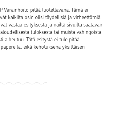
 OP Varainhoito pitää luotettavana. Tämä ei
ät kaikilta osin olisi täydellisiä ja virheettömiä.
ät vastaa esityksestä ja näiltä sivuilta saatavan
aloudellisesta tuloksesta tai muista vahingoista,
i aiheutuu. Tätä esitystä ei tule pitää
opapereita, eikä kehotuksena yksittäisen