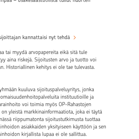
empaa – osakesäästötilistä tullut nuorten
sijoittajan kannattaisi nyt tehdä
aa tai myydä arvopapereita eikä sitä tule
ttyy aina riskejä. Sijoitusten arvo ja tuotto voi
Historiallinen kehitys ei ole tae tulevasta.
hmään kuuluva sijoituspalveluyritys, jonka
omaisuudenhoitopalveluita instituutioille ja
P Varainhoito voi toimia myös OP-Rahastojen
on yleistä markkinainformaatiota, joka ei täytä
ässä riippumatonta sijoitustutkimusta tuottaa
ainhoidon asiakkaiden yksityiseen käyttöön ja sen
hoidon kirjallista lupaa ei ole sallittua.