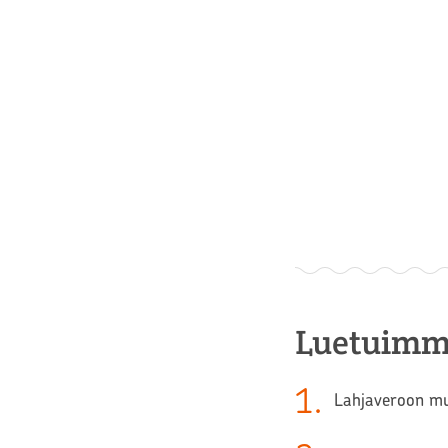
Luetuimm
1
.
Lahjaveroon muu