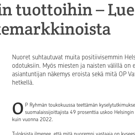
in tuottoihin – Lu
emarkkinoista
Nuoret suhtautuvat muita positiivisemmin Hel
odotuksiin. Myös miesten ja naisten välillä on e
asiantuntijan näkemys eroista sekä mitä OP Var
hetkellä.
O
P Ryhmän toukokuussa teettämän kyselytutkimuks
suomalaissijoittajista 49 prosenttia uskoo Helsingi
kuin vuonna 2022.
Tuloksista ilmenee, että mitä nuorempi vastaaja on kysee