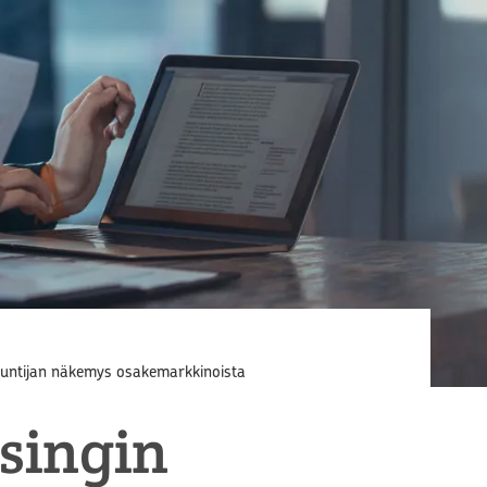
antuntijan näkemys osakemarkkinoista
lsingin