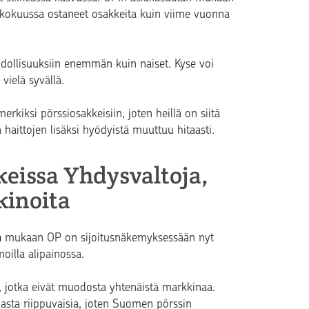
okuussa ostaneet osakkeita kuin viime vuonna
ollisuuksiin enemmän kuin naiset. Kyse voi
vielä syvällä.
rkiksi pörssiosakkeisiin, joten heillä on siitä
haittojen lisäksi hyödyistä muuttuu hitaasti.
keissa Yhdysvaltoja,
kinoita
n
mukaan OP on sijoitusnäkemyksessään nyt
oilla alipainossa.
 jotka eivät muodosta yhtenäistä markkinaa.
asta riippuvaisia, joten Suomen pörssin