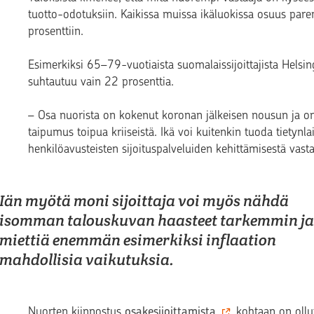
tuotto-odotuksiin. Kaikissa muissa ikäluokissa osuus pare
prosenttiin.
Esimerkiksi 65–79-vuotiaista suomalaissijoittajista Helsing
suhtautuu vain 22 prosenttia.
– Osa nuorista on kokenut koronan jälkeisen nousun ja on o
taipumus toipua kriiseistä. Ikä voi kuitenkin tuoda tietyn
henkilöavusteisten sijoituspalveluiden kehittämisestä vas
Iän myötä moni sijoittaja voi myös nähdä
isomman talouskuvan haasteet tarkemmin ja
miettiä enemmän esimerkiksi inflaation
mahdollisia vaikutuksia.
Nuorten kiinnostus
osakesijoittamista
kohtaan on ollu