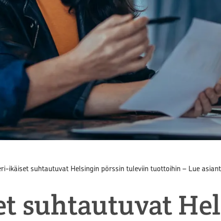
eri-ikäiset suhtautuvat Helsingin pörssin tuleviin tuottoihin – Lue asi
set suhtautuvat He