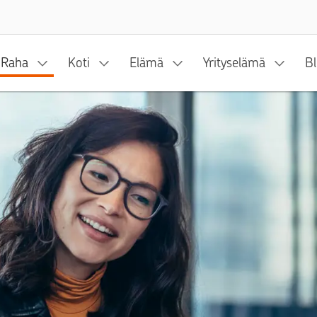
Siirry sisältöön
Raha
Koti
Elämä
Yrityselämä
Bl