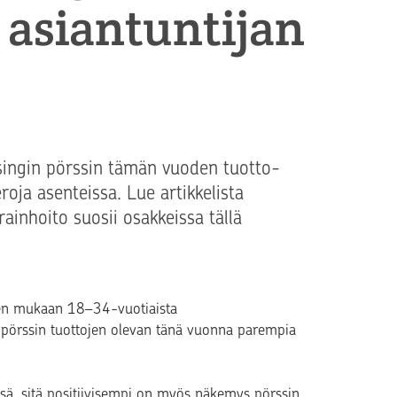
e asiantuntijan
singin pörssin tämän vuoden tuotto-
roja asenteissa. Lue artikkelista
ainhoito suosii osakkeissa tällä
en mukaan 18–34-vuotiaista
n pörssin tuottojen olevan tänä vuonna parempia
ssä, sitä positiivisempi on myös näkemys pörssin