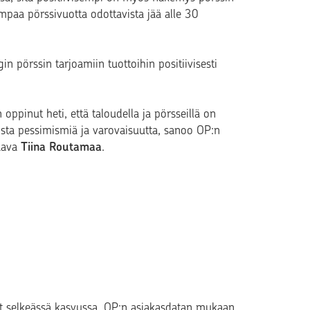
mpaa pörssivuotta odottavista jää alle 30
in pörssin tarjoamiin tuottoihin positiivisesti
ppinut heti, että taloudella ja pörsseillä on
laista pessimismiä ja varovaisuutta, sanoo OP:n
taava
Tiina Routamaa
.
t selkeässä kasvussa. OP:n asiakasdatan mukaan