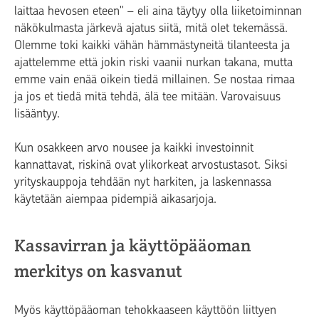
laittaa hevosen eteen" – eli aina täytyy olla liiketoiminnan
näkökulmasta järkevä ajatus siitä, mitä olet tekemässä.
Olemme toki kaikki vähän hämmästyneitä tilanteesta ja
ajattelemme että jokin riski vaanii nurkan takana, mutta
emme vain enää oikein tiedä millainen. Se nostaa rimaa
ja jos et tiedä mitä tehdä, älä tee mitään. Varovaisuus
lisääntyy.
Kun osakkeen arvo nousee ja kaikki investoinnit
kannattavat, riskinä ovat ylikorkeat arvostustasot. Siksi
yrityskauppoja tehdään nyt harkiten, ja laskennassa
käytetään aiempaa pidempiä aikasarjoja.
Kassavirran ja käyttöpääoman
merkitys on kasvanut
Myös käyttöpääoman tehokkaaseen käyttöön liittyen