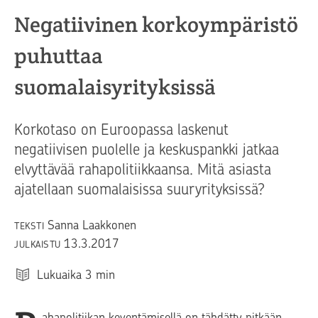
Negatiivinen korkoympäristö
puhuttaa
suomalaisyrityksissä
Korkotaso on Euroopassa laskenut
negatiivisen puolelle ja keskuspankki jatkaa
elvyttävää rahapolitiikkaansa. Mitä asiasta
ajatellaan suomalaisissa suuryrityksissä?
Sanna Laakkonen
TEKSTI
13.3.2017
JULKAISTU
Lukuaika
3
min
ahapolitiikan keventämisellä on tähdätty pitkään