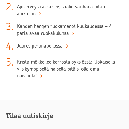
2
.
Ajoterveys ratkaisee, saako vanhana pitää
ajokortin
3
.
Kahden hengen ruokamenot kuukaudessa – 4
paria avaa ruokakulunsa
4
.
Juuret perunapellossa
5
.
Krista mökkeilee kerrostaloyksiössä: ”Jokaisella
viisikymppisellä naisella pitäisi olla oma
naisluola”
Tilaa uutiskirje