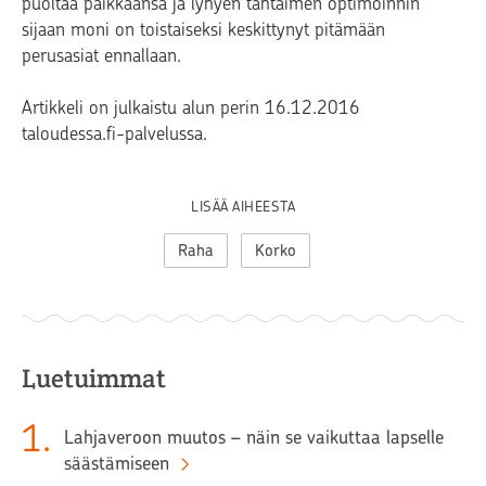
puoltaa paikkaansa ja lyhyen tähtäimen optimoinnin
sijaan moni on toistaiseksi keskittynyt pitämään
perusasiat ennallaan.
Artikkeli on julkaistu alun perin 16.12.2016
taloudessa.fi-palvelussa.
LISÄÄ AIHEESTA
Raha
Korko
Luetuimmat
1
.
Lahjaveroon muutos – näin se vaikuttaa lapselle
säästämiseen