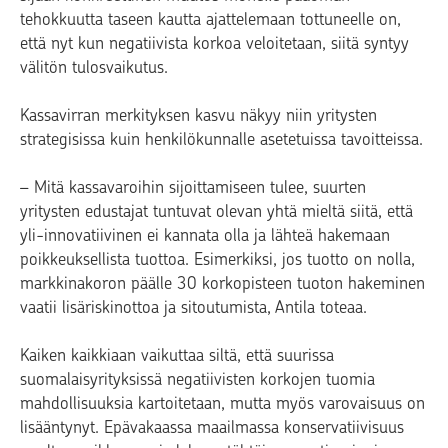
tehokkuutta taseen kautta ajattelemaan tottuneelle on,
että nyt kun negatiivista korkoa veloitetaan, siitä syntyy
välitön tulosvaikutus.
Kassavirran merkityksen kasvu näkyy niin yritysten
strategisissa kuin henkilökunnalle asetetuissa tavoitteissa.
– Mitä kassavaroihin sijoittamiseen tulee, suurten
yritysten edustajat tuntuvat olevan yhtä mieltä siitä, että
yli-innovatiivinen ei kannata olla ja lähteä hakemaan
poikkeuksellista tuottoa. Esimerkiksi, jos tuotto on nolla,
markkinakoron päälle 30 korkopisteen tuoton hakeminen
vaatii lisäriskinottoa ja sitoutumista, Antila toteaa.
Kaiken kaikkiaan vaikuttaa siltä, että suurissa
suomalaisyrityksissä negatiivisten korkojen tuomia
mahdollisuuksia kartoitetaan, mutta myös varovaisuus on
lisääntynyt. Epävakaassa maailmassa konservatiivisuus