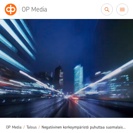
Siirry sisältöön
OP Media
OP Media
/
Talous
/
Negatiivinen korkoympäristö puhuttaa suomalaisyrityksissä