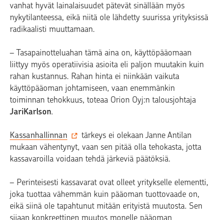
vanhat hyvät lainalaisuudet pätevät sinällään myös
nykytilanteessa, eikä niitä ole lähdetty suurissa yrityksissä
radikaalisti muuttamaan.
– Tasapainotteluahan tämä aina on, käyttöpääomaan
liittyy myös operatiivisia asioita eli paljon muutakin kuin
rahan kustannus. Rahan hinta ei niinkään vaikuta
käyttöpääoman johtamiseen, vaan enemmänkin
toiminnan tehokkuus, toteaa Orion Oyj:n talousjohtaja
JariKarlson
.
Kassanhallinnan
tärkeys ei olekaan Janne Antilan
mukaan vähentynyt, vaan sen pitää olla tehokasta, jotta
kassavaroilla voidaan tehdä järkeviä päätöksiä.
– Perinteisesti kassavarat ovat olleet yritykselle elementti,
joka tuottaa vähemmän kuin pääoman tuottovaade on,
eikä siinä ole tapahtunut mitään erityistä muutosta. Sen
sijaan konkreettinen muutos monelle pääoman