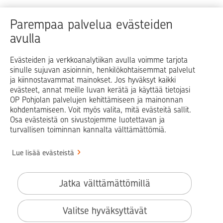
Raha
Koti
Elämä
Yrityselämä
Parempaa palvelua evästeiden
avulla
Blogit ja puheenvuorot
Osuuspankit
Evästeiden ja verkkoanalytiikan avulla voimme tarjota
sinulle sujuvan asioinnin, henkilökohtaisemmat palvelut
Op.fi
OP Koti
Pohjola Vahinkoapu
ja kiinnostavammat mainokset. Jos hyväksyt kaikki
evästeet, annat meille luvan kerätä ja käyttää tietojasi
Facebook
X
LinkedIn
Instagram
OP Pohjolan palvelujen kehittämiseen ja mainonnan
kohdentamiseen. Voit myös valita, mitä evästeitä sallit.
Osa evästeistä on sivustojemme luotettavan ja
turvallisen toiminnan kannalta välttämättömiä.
© OP Pohjola
Lue lisää evästeistä
Info
Käyttöehdot
Jatka välttämättömillä
Saavutettavuusseloste
Evästeiden käyttö
Valitse hyväksyttävät