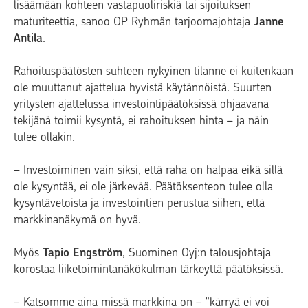
lisäämään kohteen vastapuoliriskiä tai sijoituksen
maturiteettia, sanoo OP Ryhmän tarjoomajohtaja
Janne
Antila
.
Rahoituspäätösten suhteen nykyinen tilanne ei kuitenkaan
ole muuttanut ajattelua hyvistä käytännöistä. Suurten
yritysten ajattelussa investointipäätöksissä ohjaavana
tekijänä toimii kysyntä, ei rahoituksen hinta – ja näin
tulee ollakin.
– Investoiminen vain siksi, että raha on halpaa eikä sillä
ole kysyntää, ei ole järkevää. Päätöksenteon tulee olla
kysyntävetoista ja investointien perustua siihen, että
markkinanäkymä on hyvä.
Myös
Tapio Engström
, Suominen Oyj:n talousjohtaja
korostaa liiketoimintanäkökulman tärkeyttä päätöksissä.
– Katsomme aina missä markkina on – "kärryä ei voi