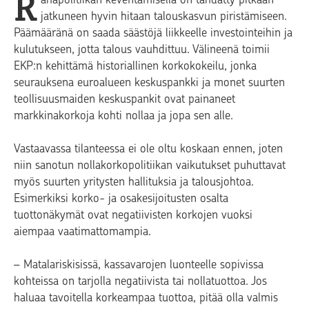
R
jatkuneen hyvin hitaan talouskasvun piristämiseen.
Päämääränä on saada säästöjä liikkeelle investointeihin ja
kulutukseen, jotta talous vauhdittuu. Välineenä toimii
EKP:n kehittämä historiallinen korkokokeilu, jonka
seurauksena euroalueen keskuspankki ja monet suurten
teollisuusmaiden keskuspankit ovat painaneet
markkinakorkoja kohti nollaa ja jopa sen alle.
Vastaavassa tilanteessa ei ole oltu koskaan ennen, joten
niin sanotun nollakorkopolitiikan vaikutukset puhuttavat
myös suurten yritysten hallituksia ja talousjohtoa.
Esimerkiksi korko- ja osakesijoitusten osalta
tuottonäkymät ovat negatiivisten korkojen vuoksi
aiempaa vaatimattomampia.
– Matalariskisissä, kassavarojen luonteelle sopivissa
kohteissa on tarjolla negatiivista tai nollatuottoa. Jos
haluaa tavoitella korkeampaa tuottoa, pitää olla valmis