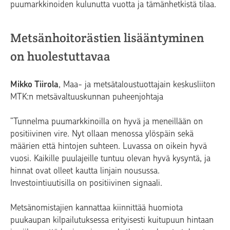
puumarkkinoiden kulunutta vuotta ja tämänhetkistä tilaa.
Metsänhoitorästien lisääntyminen
on huolestuttavaa
Mikko Tiirola
, Maa- ja metsätaloustuottajain keskusliiton
MTK:n metsävaltuuskunnan puheenjohtaja
”Tunnelma puumarkkinoilla on hyvä ja meneillään on
positiivinen vire. Nyt ollaan menossa ylöspäin sekä
määrien että hintojen suhteen. Luvassa on oikein hyvä
vuosi. Kaikille puulajeille tuntuu olevan hyvä kysyntä, ja
hinnat ovat olleet kautta linjain nousussa.
Investointiuutisilla on positiivinen signaali.
Metsänomistajien kannattaa kiinnittää huomiota
puukaupan kilpailutuksessa erityisesti kuitupuun hintaan