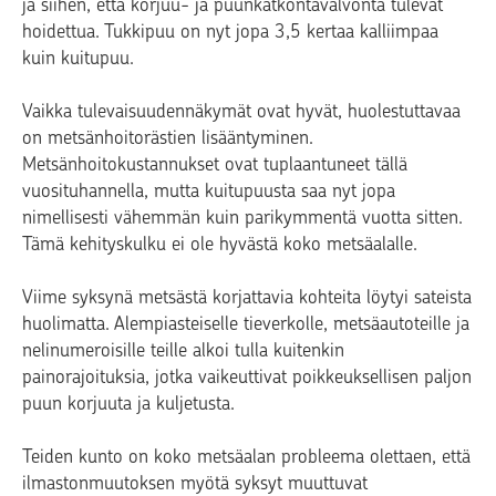
ja siihen, että korjuu- ja puunkatkontavalvonta tulevat
hoidettua. Tukkipuu on nyt jopa 3,5 kertaa kalliimpaa
kuin kuitupuu.
Vaikka tulevaisuudennäkymät ovat hyvät, huolestuttavaa
on metsänhoitorästien lisääntyminen.
Metsänhoitokustannukset ovat tuplaantuneet tällä
vuosituhannella, mutta kuitupuusta saa nyt jopa
nimellisesti vähemmän kuin parikymmentä vuotta sitten.
Tämä kehityskulku ei ole hyvästä koko metsäalalle.
Viime syksynä metsästä korjattavia kohteita löytyi sateista
huolimatta. Alempiasteiselle tieverkolle, metsäautoteille ja
nelinumeroisille teille alkoi tulla kuitenkin
painorajoituksia, jotka vaikeuttivat poikkeuksellisen paljon
puun korjuuta ja kuljetusta.
Teiden kunto on koko metsäalan probleema olettaen, että
ilmastonmuutoksen myötä syksyt muuttuvat