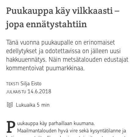
Puukauppa käy vilkkaasti –
jopa ennätystahtiin
Tänä vuonna puukaupalle on erinomaiset
edellytykset ja odotettavissa on jälleen uusi
hakkuuennätys. Näin metsätalouden edustajat
kommentoivat puumarkkinaa.
Silja Eisto
TEKSTI
14.6.2018
JULKAISTU
Lukuaika
5
min
P
uukauppa käy parhaillaan kuumana.
Maailmantalouden hyvä vire sekä kysyntätilanne ja