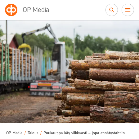
Siirry sisältöön
OP Media
OP Media
/
Talous
/
Puukauppa käy vilkkaasti – jopa ennätystahtiin