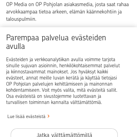
OP Media on OP Pohjolan asiakasmedia, josta saat rahaa
arvokkaampaa tietoa arkeen, elämän käännekohtiin ja
talouspulmiin.
Raha
Koti
Elämä
Yrityselämä
Parempaa palvelua evästeiden
avulla
Blogit ja puheenvuorot
Osuuspankit
Evästeiden ja verkkoanalytiikan avulla voimme tarjota
sinulle sujuvan asioinnin, henkilökohtaisemmat palvelut
Op.fi
OP Koti
Pohjola Vahinkoapu
ja kiinnostavammat mainokset. Jos hyväksyt kaikki
evästeet, annat meille luvan kerätä ja käyttää tietojasi
Facebook
X
LinkedIn
Instagram
OP Pohjolan palvelujen kehittämiseen ja mainonnan
kohdentamiseen. Voit myös valita, mitä evästeitä sallit.
Osa evästeistä on sivustojemme luotettavan ja
turvallisen toiminnan kannalta välttämättömiä.
© OP Pohjola
Lue lisää evästeistä
Info
Käyttöehdot
Jatka välttämättömillä