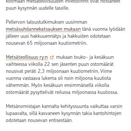
kotimaan metsäteollisuuden investoinnit ovat nostaneet
puun kysynnän uudelle tasolle.
Pellervon taloustutkimuksen uusimman
metsäsuhdannekatsauksen mukaan
tänä vuonna lyödään
jälleen uusi hakkuuennätys ja hakkuiden odotetaan
nousevan 65 miljoonaan kuutiometriin.
Metsäteollisuus ry:n
mukaan touko- ja kesäkuun
vaihteessa viikolla 22 sen jäsenten puun ostomäärät
nousivat peräti 2,3 miljoonaan kuutiometriin. Viime
vuonna vastaava lukema oli noin miljoona kuutiota
vähemmän. Myös kesäkuun ensimmäisellä viikolla
ostomäärät pysyttelivät reilussa miljoonassa kuutiossa.
Metsänomistajan kannalta kehityssuunta vaikuttaa varsin
lupaavalta, sillä kasvaneen kysynnän takia kantohintojen
odotetaan nousevan entisestään.