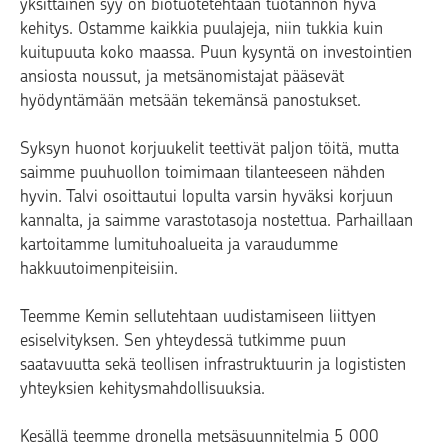
yksittäinen syy on biotuotetehtaan tuotannon hyvä
kehitys. Ostamme kaikkia puulajeja, niin tukkia kuin
kuitupuuta koko maassa. Puun kysyntä on investointien
ansiosta noussut, ja metsänomistajat pääsevät
hyödyntämään metsään tekemänsä panostukset.
Syksyn huonot korjuukelit teettivät paljon töitä, mutta
saimme puuhuollon toimimaan tilanteeseen nähden
hyvin. Talvi osoittautui lopulta varsin hyväksi korjuun
kannalta, ja saimme varastotasoja nostettua. Parhaillaan
kartoitamme lumituhoalueita ja varaudumme
hakkuutoimenpiteisiin.
Teemme Kemin sellutehtaan uudistamiseen liittyen
esiselvityksen. Sen yhteydessä tutkimme puun
saatavuutta sekä teollisen infrastruktuurin ja logististen
yhteyksien kehitysmahdollisuuksia.
Kesällä teemme dronella metsäsuunnitelmia 5 000