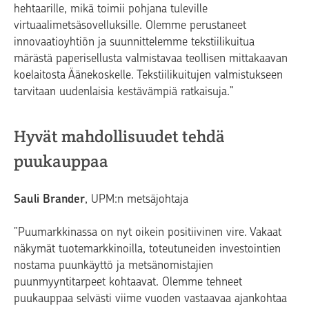
hehtaarille, mikä toimii pohjana tuleville
virtuaalimetsäsovelluksille. Olemme perustaneet
innovaatioyhtiön ja suunnittelemme tekstiilikuitua
märästä paperisellusta valmistavaa teollisen mittakaavan
koelaitosta Äänekoskelle. Tekstiilikuitujen valmistukseen
tarvitaan uudenlaisia kestävämpiä ratkaisuja.”
Hyvät mahdollisuudet tehdä
puukauppaa
Sauli Brander
, UPM:n metsäjohtaja
”Puumarkkinassa on nyt oikein positiivinen vire. Vakaat
näkymät tuotemarkkinoilla, toteutuneiden investointien
nostama puunkäyttö ja metsänomistajien
puunmyyntitarpeet kohtaavat. Olemme tehneet
puukauppaa selvästi viime vuoden vastaavaa ajankohtaa