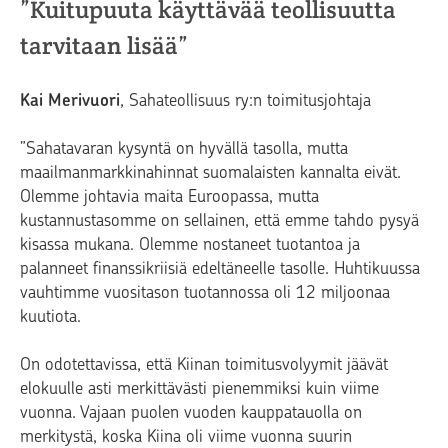
”Kuitupuuta käyttävää teollisuutta
tarvitaan lisää”
Kai Merivuori
, Sahateollisuus ry:n toimitusjohtaja
”Sahatavaran kysyntä on hyvällä tasolla, mutta
maailmanmarkkinahinnat suomalaisten kannalta eivät.
Olemme johtavia maita Euroopassa, mutta
kustannustasomme on sellainen, että emme tahdo pysyä
kisassa mukana. Olemme nostaneet tuotantoa ja
palanneet finanssikriisiä edeltäneelle tasolle. Huhtikuussa
vauhtimme vuositason tuotannossa oli 12 miljoonaa
kuutiota.
On odotettavissa, että Kiinan toimitusvolyymit jäävät
elokuulle asti merkittävästi pienemmiksi kuin viime
vuonna. Vajaan puolen vuoden kauppatauolla on
merkitystä, koska Kiina oli viime vuonna suurin