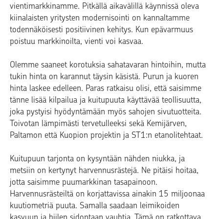
vientimarkkinamme. Pitkällä aikavälillä käynnissä oleva
kiinalaisten yritysten modernisointi on kannaltamme
todennäköisesti positiivinen kehitys. Kun epävarmuus
poistuu markkinoilta, vienti voi kasvaa.
Olemme saaneet korotuksia sahatavaran hintoihin, mutta
tukin hinta on karannut täysin käsistä. Purun ja kuoren
hinta laskee edelleen. Paras ratkaisu olisi, että saisimme
tänne lisää kilpailua ja kuitupuuta käyttävää teollisuutta,
joka pystyisi hyödyntämään myös sahojen sivutuotteita.
Toivotan lämpimästi tervetulleeksi sekä Kemijärven,
Paltamon että Kuopion projektin ja ST1:n etanolitehtaat.
Kuitupuun tarjonta on kysyntään nähden niukka, ja
metsiin on kertynyt harvennusrästejä. Ne pitäisi hoitaa,
jotta saisimme puumarkkinan tasapainoon.
Harvennusrästeiltä on korjattavissa ainakin 15 miljoonaa
kuutiometriä puuta. Samalla saadaan leimikoiden
kasvuun ja hiilen sidontaan vauhtia. Tämä on ratkottava