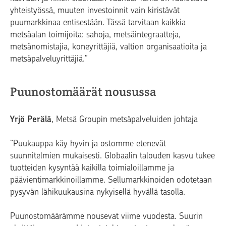
yhteistyössä, muuten investoinnit vain kiristävät
puumarkkinaa entisestään. Tässä tarvitaan kaikkia
metsäalan toimijoita: sahoja, metsäintegraatteja,
metsänomistajia, koneyrittäjiä, valtion organisaatioita ja
metsäpalveluyrittäjiä.”
Puunostomäärät nousussa
Yrjö Perälä
, Metsä Groupin metsäpalveluiden johtaja
”Puukauppa käy hyvin ja ostomme etenevät
suunnitelmien mukaisesti. Globaalin talouden kasvu tukee
tuotteiden kysyntää kaikilla toimialoillamme ja
päävientimarkkinoillamme. Sellumarkkinoiden odotetaan
pysyvän lähikuukausina nykyisellä hyvällä tasolla.
Puunostomäärämme nousevat viime vuodesta. Suurin