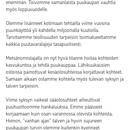
enemmän. Toivomme samanlaista puukaupan vauhtia
myös loppuvuodelle.
Olemme lisänneet kotimaan tehtailla viime vuosina
puunkäyttöä yli kahdella miljoonalla kuutiolla.
Tarvitsemme teollisuuden tarpeisiin toimialueeltamme
kaikkia puutavaralajeja tasapuolisesti.
Metsänomistajalla on nyt hyvä tilanne hoitaa kohteiden
kasvukuntoa ja tehdä puukauppaa. Lähikuukausien
ostoissa painottuvat kesäolosuhteissa korjattavat kohteet.
Samaan aikaan ostamme kohteita myös tulevan syksyn ja
talven tarpeisiin.
Viime syksyn vaikeat sääolosuhteet aiheuttivat
puuhuoltoomme hankaluuksia. Emme päässeet
korjaamaan kuin osan varannossa olevista kohteista.
Hienon, ”vanhan ajan” talven ja hyvin sujuneen
puukaupan turvin olemme kuitenkin kyenneet