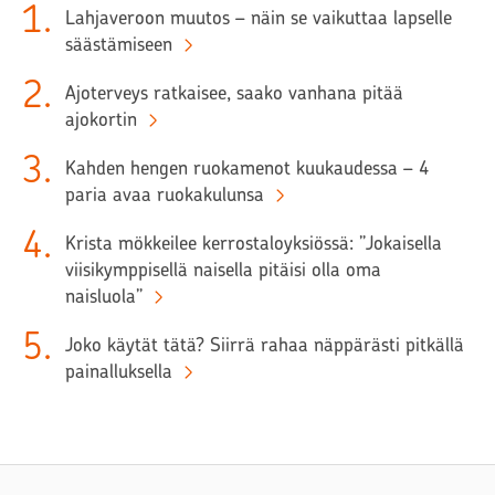
1
.
Lahjaveroon muutos – näin se vaikuttaa lapselle
säästämiseen
2
.
Ajoterveys ratkaisee, saako vanhana pitää
ajokortin
3
.
Kahden hengen ruokamenot kuukaudessa – 4
paria avaa ruokakulunsa
4
.
Krista mökkeilee kerrostaloyksiössä: ”Jokaisella
viisikymppisellä naisella pitäisi olla oma
naisluola”
5
.
Joko käytät tätä? Siirrä rahaa näppärästi pitkällä
painalluksella