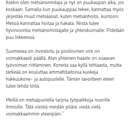
Itsekin olen metsänomistaja ja nyt on puukaupan aika, jos
koskaan. Samalla kun puukauppaa tekee, kannattaa myös
järjestää muut metsäasiat, kuten metsänhoito, kuntoon.
Metsiä kannattaa hoitaa ja hakata. Niistä tulee
hyvinvointia metsänomistajalle ja yhteiskunnalle. Pidetään
puu liikkeessä.
Suomessa on investoitu ja positiivinen vire on
voimakkaasti päällä. Alan yhteinen haaste on osaavan
työvoiman riittäminen. Koneita saa kyllä tehtaasta, mutta
tärkeää on kouluttaa ammattitaitoisia kuskeja
hakkuukone- ja autopuolelle. Tämän tavoitteen eteen
tulee tehdä töitä.
Meillä on metsäpuolella tarjota työpaikkoja nuorille
ihmisille. Tätä viestiä meidän pitäisi viedä vielä
voimakkaammin eteenpäin.”