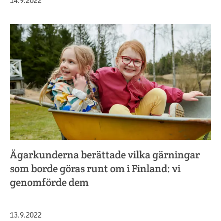
Julkaistu
14.9.2022
Ägarkunderna berättade vilka gärningar
som borde göras runt om i Finland: vi
genomförde dem
Julkaistu
13.9.2022