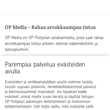
OP Media – Rahaa arvokkaampaa tietoa
OP Media on OP Pohjolan asiakasmedia, josta saat rahaa
arvokkaampaa tietoa arkeen, elämän käännekohtiin ja
talouspulmiin.
Raha
Koti
Elämä
Yrityselämä
Parempaa palvelua evästeiden
avulla
Blogit ja puheenvuorot
Osuuspankit
Evästeiden ja verkkoanalytiikan avulla voimme tarjota
sinulle sujuvan asioinnin, henkilökohtaisemmat palvelut
Op.fi
OP Koti
Pohjola Vahinkoapu
ja kiinnostavammat mainokset. Jos hyväksyt kaikki
evästeet, annat meille luvan kerätä ja käyttää tietojasi
Facebook
X
LinkedIn
Instagram
OP Pohjolan palvelujen kehittämiseen ja mainonnan
kohdentamiseen. Voit myös valita, mitä evästeitä sallit.