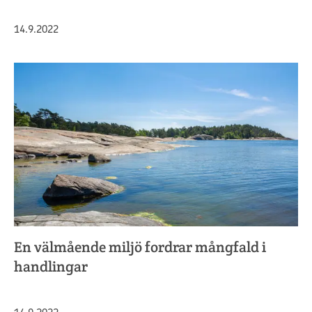
Julkaistu
14.9.2022
En välmående miljö fordrar mångfald i
handlingar