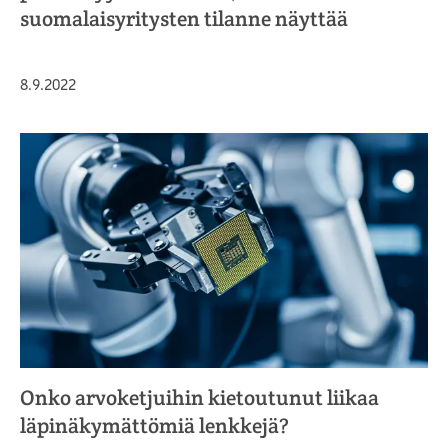
suomalaisyritysten tilanne näyttää
Julkaistu
8.9.2022
Onko arvoketjuihin kietoutunut liikaa
läpinäkymättömiä lenkkejä?