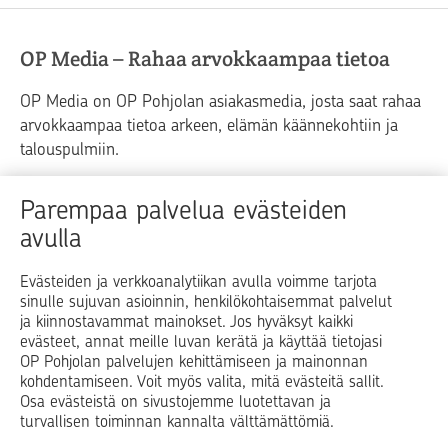
OP Media – Rahaa arvokkaampaa tietoa
OP Media on OP Pohjolan asiakasmedia, josta saat rahaa
arvokkaampaa tietoa arkeen, elämän käännekohtiin ja
talouspulmiin.
Raha
Koti
Elämä
Yrityselämä
Parempaa palvelua evästeiden
avulla
Blogit ja puheenvuorot
Osuuspankit
Evästeiden ja verkkoanalytiikan avulla voimme tarjota
sinulle sujuvan asioinnin, henkilökohtaisemmat palvelut
Op.fi
OP Koti
Pohjola Vahinkoapu
ja kiinnostavammat mainokset. Jos hyväksyt kaikki
evästeet, annat meille luvan kerätä ja käyttää tietojasi
Facebook
X
LinkedIn
Instagram
OP Pohjolan palvelujen kehittämiseen ja mainonnan
kohdentamiseen. Voit myös valita, mitä evästeitä sallit.
Osa evästeistä on sivustojemme luotettavan ja
turvallisen toiminnan kannalta välttämättömiä.
© OP Pohjola