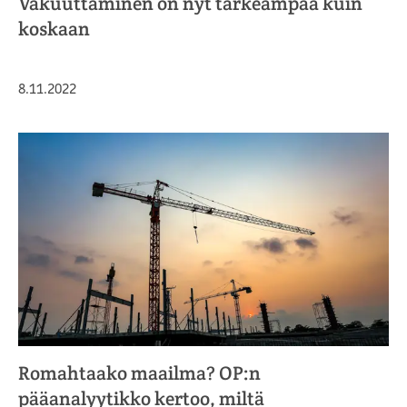
Vakuuttaminen on nyt tärkeämpää kuin
koskaan
Julkaistu
8.11.2022
Romahtaako maailma? OP:n
pääanalyytikko kertoo, miltä