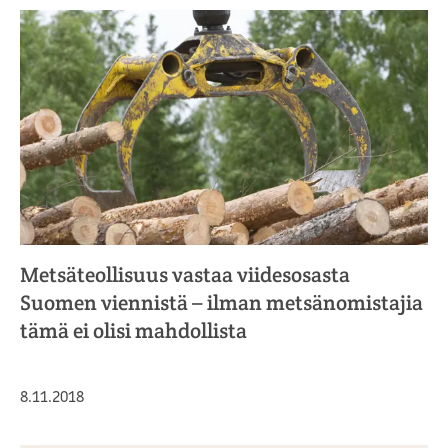
Metsäteollisuus vastaa viidesosasta
Suomen viennistä – ilman metsänomistajia
tämä ei olisi mahdollista
Julkaistu
8.11.2018