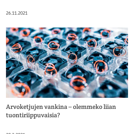
Julkaistu
26.11.2021
Arvoketjujen vankina – olemmeko liian
tuontiriippuvaisia?