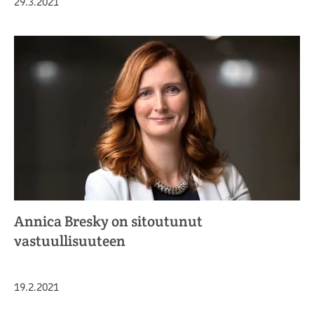
Julkaistu
29.3.2021
Annica Bresky on sitoutunut
vastuullisuuteen
Julkaistu
19.2.2021