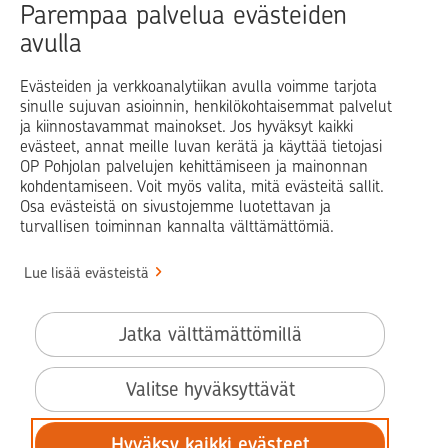
Raha
Koti
Elämä
Yrityselämä
Parempaa palvelua evästeiden
avulla
Blogit ja puheenvuorot
Osuuspankit
Evästeiden ja verkkoanalytiikan avulla voimme tarjota
sinulle sujuvan asioinnin, henkilökohtaisemmat palvelut
Op.fi
OP Koti
Pohjola Vahinkoapu
ja kiinnostavammat mainokset. Jos hyväksyt kaikki
evästeet, annat meille luvan kerätä ja käyttää tietojasi
Facebook
X
LinkedIn
Instagram
OP Pohjolan palvelujen kehittämiseen ja mainonnan
kohdentamiseen. Voit myös valita, mitä evästeitä sallit.
Osa evästeistä on sivustojemme luotettavan ja
turvallisen toiminnan kannalta välttämättömiä.
© OP Pohjola
Lue lisää evästeistä
Info
Käyttöehdot
Jatka välttämättömillä
Saavutettavuusseloste
Evästeiden käyttö
Valitse hyväksyttävät
Tilaa uutiskirje
Hyväksy kaikki evästeet