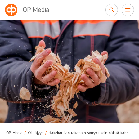
Siirry sisältöön
OP Media
OP Media
/
Yrittäjyys
/
Hakekattilan takapalo syttyy usein näistä kahdesta syystä