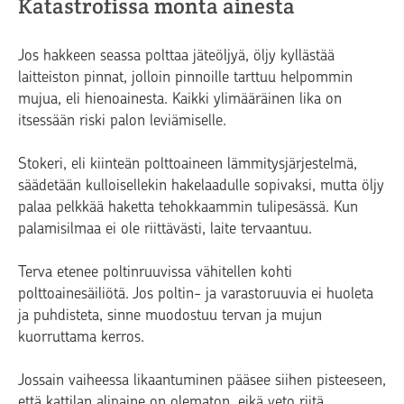
Katastrofissa monta ainesta
Jos hakkeen seassa polttaa jäteöljyä, öljy kyllästää
laitteiston pinnat, jolloin pinnoille tarttuu helpommin
mujua, eli hienoainesta. Kaikki ylimääräinen lika on
itsessään riski palon leviämiselle.
Stokeri, eli kiinteän polttoaineen lämmitysjärjestelmä,
säädetään kulloisellekin hakelaadulle sopivaksi, mutta öljy
palaa pelkkää haketta tehokkaammin tulipesässä. Kun
palamisilmaa ei ole riittävästi, laite tervaantuu.
Terva etenee poltinruuvissa vähitellen kohti
polttoainesäiliötä. Jos poltin- ja varastoruuvia ei huoleta
ja puhdisteta, sinne muodostuu tervan ja mujun
kuorruttama kerros.
Jossain vaiheessa likaantuminen pääsee siihen pisteeseen,
että kattilan alipaine on olematon, eikä veto riitä