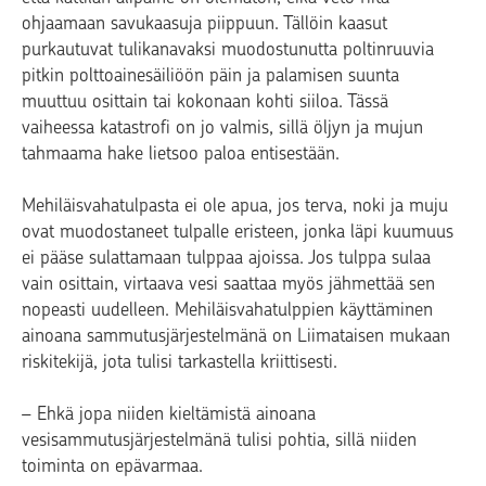
ohjaamaan savukaasuja piippuun. Tällöin kaasut
purkautuvat tulikanavaksi muodostunutta poltinruuvia
pitkin polttoainesäiliöön päin ja palamisen suunta
muuttuu osittain tai kokonaan kohti siiloa. Tässä
vaiheessa katastrofi on jo valmis, sillä öljyn ja mujun
tahmaama hake lietsoo paloa entisestään.
Mehiläisvahatulpasta ei ole apua, jos terva, noki ja muju
ovat muodostaneet tulpalle eristeen, jonka läpi kuumuus
ei pääse sulattamaan tulppaa ajoissa. Jos tulppa sulaa
vain osittain, virtaava vesi saattaa myös jähmettää sen
nopeasti uudelleen. Mehiläisvahatulppien käyttäminen
ainoana sammutusjärjestelmänä on Liimataisen mukaan
riskitekijä, jota tulisi tarkastella kriittisesti.
– Ehkä jopa niiden kieltämistä ainoana
vesisammutusjärjestelmänä tulisi pohtia, sillä niiden
toiminta on epävarmaa.