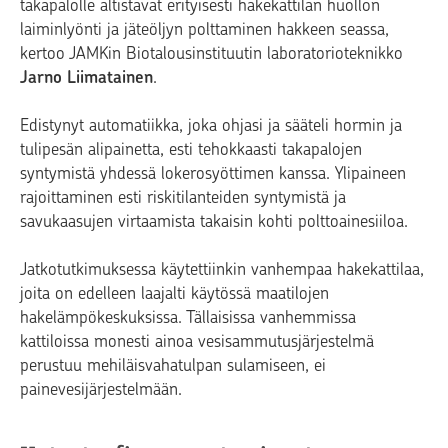
takapalolle altistavat erityisesti hakekattilan huollon
laiminlyönti ja jäteöljyn polttaminen hakkeen seassa,
kertoo JAMKin Biotalousinstituutin laboratorioteknikko
Jarno Liimatainen
.
Edistynyt automatiikka, joka ohjasi ja sääteli hormin ja
tulipesän alipainetta, esti tehokkaasti takapalojen
syntymistä yhdessä lokerosyöttimen kanssa. Ylipaineen
rajoittaminen esti riskitilanteiden syntymistä ja
savukaasujen virtaamista takaisin kohti polttoainesiiloa.
Jatkotutkimuksessa käytettiinkin vanhempaa hakekattilaa,
joita on edelleen laajalti käytössä maatilojen
hakelämpökeskuksissa. Tällaisissa vanhemmissa
kattiloissa monesti ainoa vesisammutusjärjestelmä
perustuu mehiläisvahatulpan sulamiseen, ei
painevesijärjestelmään.