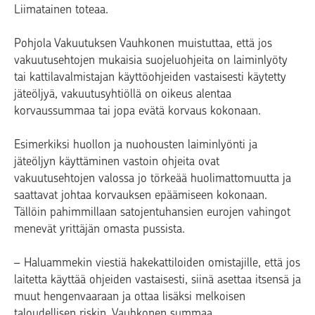
Liimatainen toteaa.
Pohjola Vakuutuksen Vauhkonen muistuttaa, että jos
vakuutusehtojen mukaisia suojeluohjeita on laiminlyöty
tai kattilavalmistajan käyttöohjeiden vastaisesti käytetty
jäteöljyä, vakuutusyhtiöllä on oikeus alentaa
korvaussummaa tai jopa evätä korvaus kokonaan.
Esimerkiksi huollon ja nuohousten laiminlyönti ja
jäteöljyn käyttäminen vastoin ohjeita ovat
vakuutusehtojen valossa jo törkeää huolimattomuutta ja
saattavat johtaa korvauksen epäämiseen kokonaan.
Tällöin pahimmillaan satojentuhansien eurojen vahingot
menevät yrittäjän omasta pussista.
– Haluammekin viestiä hakekattiloiden omistajille, että jos
laitetta käyttää ohjeiden vastaisesti, siinä asettaa itsensä ja
muut hengenvaaraan ja ottaa lisäksi melkoisen
taloudellisen riskin, Vauhkonen summaa.