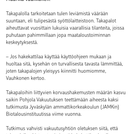
Takapalolla tarkoitetaan tulen leviämistä väärään
suuntaan, eli tulipesästä syöttölaitteistoon. Takapalot
aiheuttavat vuosittain lukuisia vaarallisia tilanteita, joissa
puhutaan pahimmillaan jopa maataloustoiminnan
keskeytyksestä.
– Jos hakekattilaa käyttää käyttöohjeen mukaan ja
huoltaa sitä, kysehän on turvallisesta tavasta lämmittää,
joten takapalojen yleisyys kiinnitti huomiomme,
Vauhkonen kertoo.
Takapaloihin liittyvien korvaushakemusten määrän kasvu
saikin Pohjola Vakuutuksen teettämään aiheesta kaksi
tutkimusta Jyväskylän ammattikorkeakoulun (JAMKin)
Biotalousinstituutissa viime vuonna.
Tutkimus vahvisti vakuutusyhtiön oletuksen siitä, että