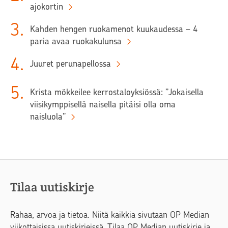
ajokortin
3
.
Kahden hengen ruokamenot kuukaudessa – 4
paria avaa ruokakulunsa
4
.
Juuret perunapellossa
5
.
Krista mökkeilee kerrostaloyksiössä: ”Jokaisella
viisikymppisellä naisella pitäisi olla oma
naisluola”
Tilaa uutiskirje
Rahaa, arvoa ja tietoa. Niitä kaikkia sivutaan OP Median
viikottaisissa uutiskirjeissä. Tilaa OP Median uutiskirje ja