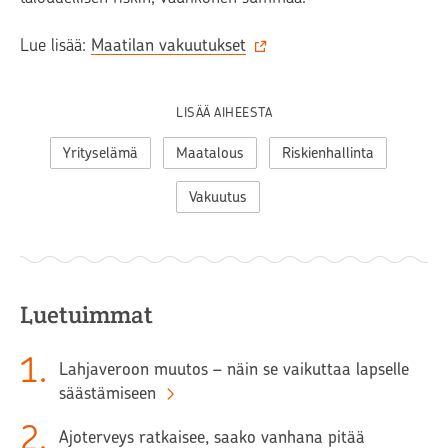
Lue lisää:
Maatilan vakuutukset
LISÄÄ AIHEESTA
Yrityselämä
Maatalous
Riskienhallinta
Vakuutus
Luetuimmat
1
.
Lahjaveroon muutos – näin se vaikuttaa lapselle
säästämiseen
2
.
Ajoterveys ratkaisee, saako vanhana pitää