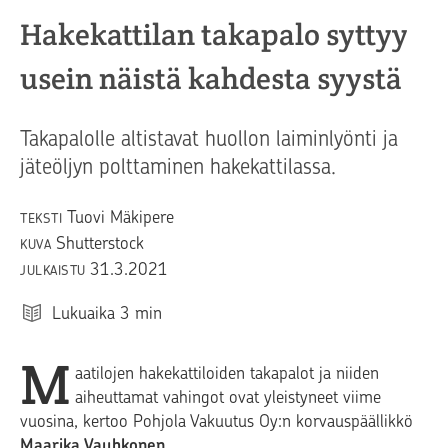
Hakekattilan takapalo syttyy
usein näistä kahdesta syystä
Takapalolle altistavat huollon laiminlyönti ja
jäteöljyn polttaminen hakekattilassa.
Tuovi Mäkipere
TEKSTI
Shutterstock
KUVA
31.3.2021
JULKAISTU
Lukuaika
3
min
M
aatilojen hakekattiloiden takapalot ja niiden
aiheuttamat vahingot ovat yleistyneet viime
vuosina, kertoo Pohjola Vakuutus Oy:n korvauspäällikkö
Maarika Vauhkonen
.