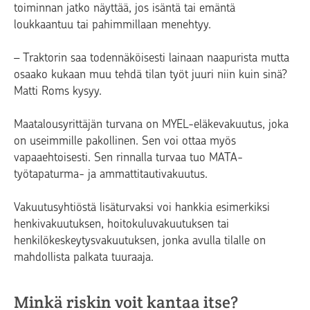
toiminnan jatko näyttää, jos isäntä tai emäntä
loukkaantuu tai pahimmillaan menehtyy.
– Traktorin saa todennäköisesti lainaan naapurista mutta
osaako kukaan muu tehdä tilan työt juuri niin kuin sinä?
Matti Roms kysyy.
Maatalousyrittäjän turvana on MYEL-eläkevakuutus, joka
on useimmille pakollinen. Sen voi ottaa myös
vapaaehtoisesti. Sen rinnalla turvaa tuo MATA-
työtapaturma- ja ammattitautivakuutus.
Vakuutusyhtiöstä lisäturvaksi voi hankkia esimerkiksi
henkivakuutuksen, hoitokuluvakuutuksen tai
henkilökeskeytysvakuutuksen, jonka avulla tilalle on
mahdollista palkata tuuraaja.
Minkä riskin voit kantaa itse?