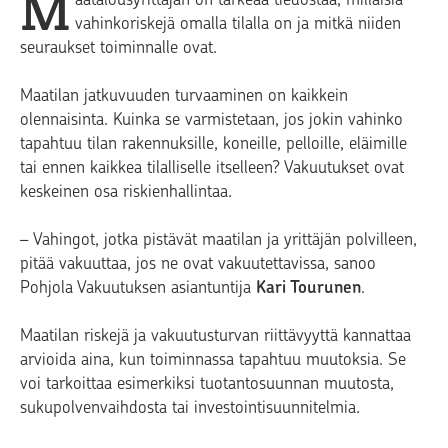
M
vahinkoriskejä omalla tilalla on ja mitkä niiden
seuraukset toiminnalle ovat.
Maatilan jatkuvuuden turvaaminen on kaikkein
olennaisinta. Kuinka se varmistetaan, jos jokin vahinko
tapahtuu tilan rakennuksille, koneille, pelloille, eläimille
tai ennen kaikkea tilalliselle itselleen? Vakuutukset ovat
keskeinen osa riskienhallintaa.
– Vahingot, jotka pistävät maatilan ja yrittäjän polvilleen,
pitää vakuuttaa, jos ne ovat vakuutettavissa, sanoo
Pohjola Vakuutuksen asiantuntija
Kari Tourunen
.
Maatilan riskejä ja vakuutusturvan riittävyyttä kannattaa
arvioida aina, kun toiminnassa tapahtuu muutoksia. Se
voi tarkoittaa esimerkiksi tuotantosuunnan muutosta,
sukupolvenvaihdosta tai investointisuunnitelmia.