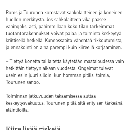
Roms ja Tourunen korostavat sähkölaitteiden ja koneiden
huollon merkitystä. Jos sähkölaitteen vika pääsee
vahingoksi asti, pahimmillaan
koko tilan tärkeimmät
tuotantorakennukset voivat palaa
ja toiminta keskeytyä
kriittisellä hetkellä. Kunnossapito vähentää rikkoutumista,
ja ennakointi on aina parempi kuin kiireellä korjaaminen.
– Tiettyä konetta tai laitetta käytetään maataloudessa vain
hetkittäin tiettyyn aikaan vuodesta. Ongelmat tulevat
usein esiin juuri silloin, kun homman pitäisi toimia,
Tourunen sanoo.
Toiminnan jatkuvuuden takaamisessa auttaa
keskeytysvakuutus. Tourunen pitää sitä erityisen tärkeänä
eläintiloilla.
Kiire lisää riskejä