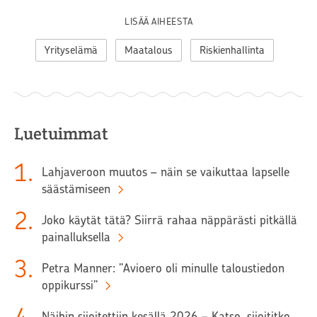
LISÄÄ AIHEESTA
Yrityselämä
Maatalous
Riskienhallinta
Luetuimmat
1
.
Lahjaveroon muutos – näin se vaikuttaa lapselle
säästämiseen
2
.
Joko käytät tätä? Siirrä rahaa näppärästi pitkällä
painalluksella
3
.
Petra Manner: ”Avioero oli minulle taloustiedon
oppikurssi”
Näihin sijoitettiin kesällä 2026 – Katso, sijoititko