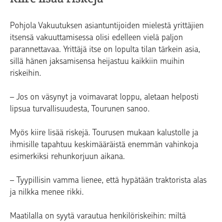
Pohjola Vakuutuksen asiantuntijoiden mielestä yrittäjien
itsensä vakuuttamisessa olisi edelleen vielä paljon
parannettavaa. Yrittäjä itse on lopulta tilan tärkein asia,
sillä hänen jaksamisensa heijastuu kaikkiin muihin
riskeihin.
– Jos on väsynyt ja voimavarat loppu, aletaan helposti
lipsua turvallisuudesta, Tourunen sanoo.
Myös kiire lisää riskejä. Tourusen mukaan kalustolle ja
ihmisille tapahtuu keskimääräistä enemmän vahinkoja
esimerkiksi rehunkorjuun aikana.
– Tyypillisin vamma lienee, että hypätään traktorista alas
ja nilkka menee rikki.
Maatilalla on syytä varautua henkilöriskeihin: miltä