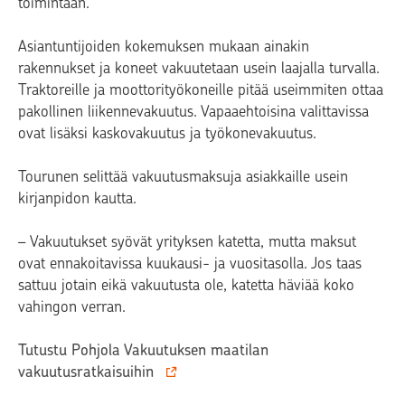
toimintaan.
Asiantuntijoiden kokemuksen mukaan ainakin
rakennukset ja koneet vakuutetaan usein laajalla turvalla.
Traktoreille ja moottorityökoneille pitää useimmiten ottaa
pakollinen liikennevakuutus. Vapaaehtoisina valittavissa
ovat lisäksi kaskovakuutus ja työkonevakuutus.
Tourunen selittää vakuutusmaksuja asiakkaille usein
kirjanpidon kautta.
– Vakuutukset syövät yrityksen katetta, mutta maksut
ovat ennakoitavissa kuukausi- ja vuositasolla. Jos taas
sattuu jotain eikä vakuutusta ole, katetta häviää koko
vahingon verran.
Tutustu Pohjola Vakuutuksen maatilan
vakuutusratkaisuihin