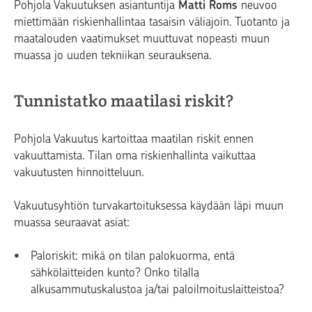
Pohjola Vakuutuksen asiantuntija
Matti Roms
neuvoo
miettimään riskienhallintaa tasaisin väliajoin. Tuotanto ja
maatalouden vaatimukset muuttuvat nopeasti muun
muassa jo uuden tekniikan seurauksena.
Tunnistatko maatilasi riskit?
Pohjola Vakuutus kartoittaa maatilan riskit ennen
vakuuttamista. Tilan oma riskienhallinta vaikuttaa
vakuutusten hinnoitteluun.
Vakuutusyhtiön turvakartoituksessa käydään läpi muun
muassa seuraavat asiat:
Paloriskit: mikä on tilan palokuorma, entä
sähkölaitteiden kunto? Onko tilalla
alkusammutuskalustoa ja/tai paloilmoituslaitteistoa?