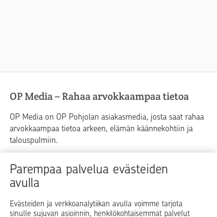
OP Media – Rahaa arvokkaampaa tietoa
OP Media on OP Pohjolan asiakasmedia, josta saat rahaa
arvokkaampaa tietoa arkeen, elämän käännekohtiin ja
talouspulmiin.
Raha
Koti
Elämä
Yrityselämä
Parempaa palvelua evästeiden
avulla
Blogit ja puheenvuorot
Osuuspankit
Evästeiden ja verkkoanalytiikan avulla voimme tarjota
sinulle sujuvan asioinnin, henkilökohtaisemmat palvelut
Op.fi
OP Koti
Pohjola Vahinkoapu