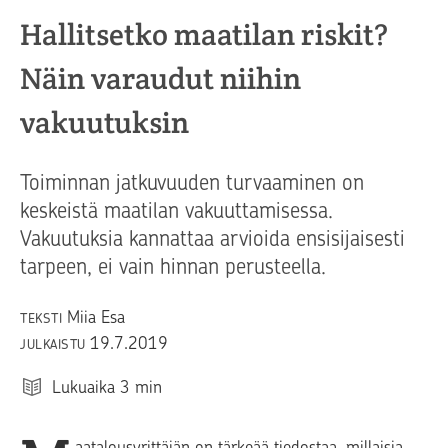
Hallitsetko maatilan riskit?
Näin varaudut niihin
vakuutuksin
Toiminnan jatkuvuuden turvaaminen on
keskeistä maatilan vakuuttamisessa.
Vakuutuksia kannattaa arvioida ensisijaisesti
tarpeen, ei vain hinnan perusteella.
Miia Esa
TEKSTI
19.7.2019
JULKAISTU
Lukuaika
3
min
aatalousyrittäjän on tärkeää tiedostaa, millaisia