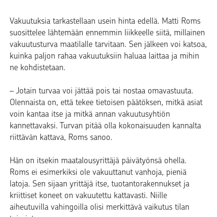
Vakuutuksia tarkastellaan usein hinta edellä. Matti Roms
suosittelee lähtemään ennemmin liikkeelle siitä, millainen
vakuutusturva maatilalle tarvitaan. Sen jälkeen voi katsoa,
kuinka paljon rahaa vakuutuksiin haluaa laittaa ja mihin
ne kohdistetaan.
– Jotain turvaa voi jättää pois tai nostaa omavastuuta.
Olennaista on, että tekee tietoisen päätöksen, mitkä asiat
voin kantaa itse ja mitkä annan vakuutusyhtiön
kannettavaksi. Turvan pitää olla kokonaisuuden kannalta
riittävän kattava, Roms sanoo.
Hän on itsekin maatalousyrittäjä päivätyönsä ohella.
Roms ei esimerkiksi ole vakuuttanut vanhoja, pieniä
latoja. Sen sijaan yrittäjä itse, tuotantorakennukset ja
kriittiset koneet on vakuutettu kattavasti. Niille
aiheutuvilla vahingoilla olisi merkittävä vaikutus tilan