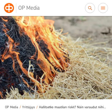
Siirry sisältöön
OP Media
OP Media
/
Yrittäjyys
/
Hallitsetko maatilan riskit? Näin varaudut niihin vakuutuksin