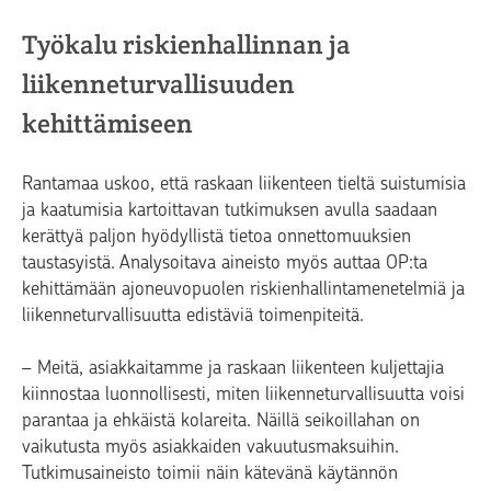
Työkalu riskienhallinnan ja
liikenneturvallisuuden
kehittämiseen
Rantamaa uskoo, että raskaan liikenteen tieltä suistumisia
ja kaatumisia kartoittavan tutkimuksen avulla saadaan
kerättyä paljon hyödyllistä tietoa onnettomuuksien
taustasyistä. Analysoitava aineisto myös auttaa OP:ta
kehittämään ajoneuvopuolen riskienhallintamenetelmiä ja
liikenneturvallisuutta edistäviä toimenpiteitä.
– Meitä, asiakkaitamme ja raskaan liikenteen kuljettajia
kiinnostaa luonnollisesti, miten liikenneturvallisuutta voisi
parantaa ja ehkäistä kolareita. Näillä seikoillahan on
vaikutusta myös asiakkaiden vakuutusmaksuihin.
Tutkimusaineisto toimii näin kätevänä käytännön