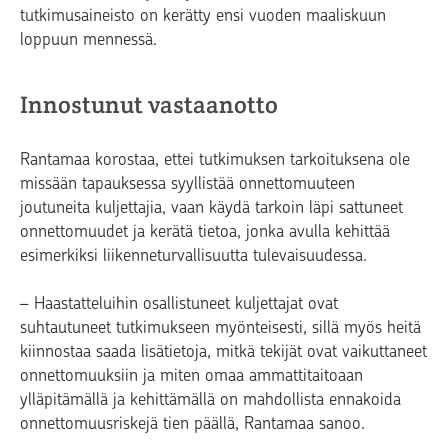
tutkimusaineisto on kerätty ensi vuoden maaliskuun
loppuun mennessä.
Innostunut vastaanotto
Rantamaa korostaa, ettei tutkimuksen tarkoituksena ole
missään tapauksessa syyllistää onnettomuuteen
joutuneita kuljettajia, vaan käydä tarkoin läpi sattuneet
onnettomuudet ja kerätä tietoa, jonka avulla kehittää
esimerkiksi liikenneturvallisuutta tulevaisuudessa.
– Haastatteluihin osallistuneet kuljettajat ovat
suhtautuneet tutkimukseen myönteisesti, sillä myös heitä
kiinnostaa saada lisätietoja, mitkä tekijät ovat vaikuttaneet
onnettomuuksiin ja miten omaa ammattitaitoaan
ylläpitämällä ja kehittämällä on mahdollista ennakoida
onnettomuusriskejä tien päällä, Rantamaa sanoo.