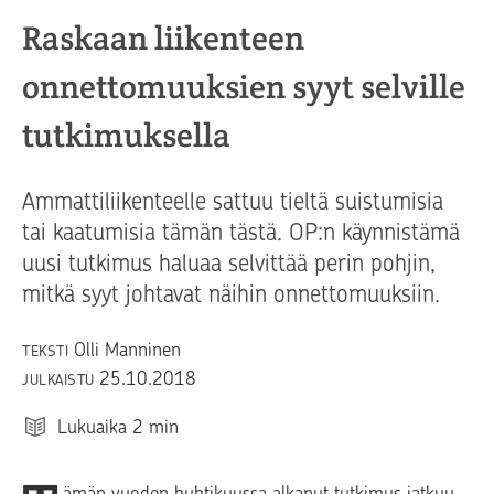
Raskaan liikenteen
onnettomuuksien syyt selville
tutkimuksella
Ammattiliikenteelle sattuu tieltä suistumisia
tai kaatumisia tämän tästä. OP:n käynnistämä
uusi tutkimus haluaa selvittää perin pohjin,
mitkä syyt johtavat näihin onnettomuuksiin.
Olli Manninen
TEKSTI
25.10.2018
JULKAISTU
Lukuaika
2
min
ämän vuoden huhtikuussa alkanut tutkimus jatkuu