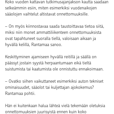
Koko vuoden kattavan tutkimusajanjakson kautta saadaan
selkeämmin esiin, miten esimerkiksi vuodenaikojen
sääolojen vaihtelut altistavat onnettomuuksille.
– On myös kiinnostavaa saada taustoittavaa tietoa siitä,
miksi niin monet ammattiliikenteen onnettomuuksista
ovat tapahtuneet suoralla tiellä, valoisaan aikaan ja
hyvällä kelillä, Rantamaa sanoo.
Keskittyminen ajamiseen hyvällä reitillä ja säällä on
päässyt jostain syystä herpaantumaan eikä tieltä
suistumista tai kaatumista ole onnistuttu ennakoimaan.
– Ovatko siihen vaikuttaneet esimerkiksi auton tekniset
ominaisuudet, sääolot tai kuljettajan ajokokemus?
Rantamaa pohtii.
Hän ei kuitenkaan halua lähteä vielä tekemään oletuksia
onnettomuuksien juurisyistä ennen kuin koko