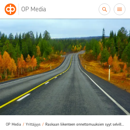
Siirry sisältöön
OP Media
OP Media
/
Yrittäjyys
/
Raskaan liikenteen onnettomuuksien syyt selville tutkimuksella