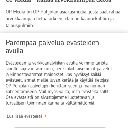
OP Media on OP Pohjolan asiakasmedia, josta saat rahaa
arvokkaampaa tietoa arkeen, elämän käännekohtiin ja
talouspulmiin.
Raha
Koti
Elämä
Yrityselämä
Parempaa palvelua evästeiden
avulla
Blogit ja puheenvuorot
Osuuspankit
Evästeiden ja verkkoanalytiikan avulla voimme tarjota
sinulle sujuvan asioinnin, henkilökohtaisemmat palvelut
Op.fi
OP Koti
Pohjola Vahinkoapu
ja kiinnostavammat mainokset. Jos hyväksyt kaikki
evästeet, annat meille luvan kerätä ja käyttää tietojasi
Facebook
X
LinkedIn
Instagram
OP Pohjolan palvelujen kehittämiseen ja mainonnan
kohdentamiseen. Voit myös valita, mitä evästeitä sallit.
Osa evästeistä on sivustojemme luotettavan ja
turvallisen toiminnan kannalta välttämättömiä.
© OP Pohjola
Lue lisää evästeistä
Info