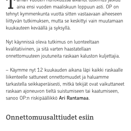
T
aina ensi vuoden maaliskuun loppuun asti. OP on
tehnyt kymmenkunta vuotta sitten vastaavaan aiheeseen
liittyvän tutkimuksen, mutta se keskittyi vain muutamaan
kuukauteen keväällä ja syksyllä.
Nyt käynnissä oleva tutkimus on luonteeltaan
kvalitatiivinen, ja sitä varten haastatellaan
onnettomuuteen joutuneita raskaan kaluston kuljettajia.
– Käymme nyt 12 kuukauden aikana läpi kaikki raskaalle
liikenteelle sattuneet onnettomuudet ja haluamme
tarkastella seikkaperäisesti, mitkä tekijät ovat vaikuttaneet
raskaan ajoneuvon tieltä suistumiseen tai kaatumiseen,
sanoo OP:n riskipäällikkö
Ari Rantamaa
.
Onnettomuusalttiudet esiin