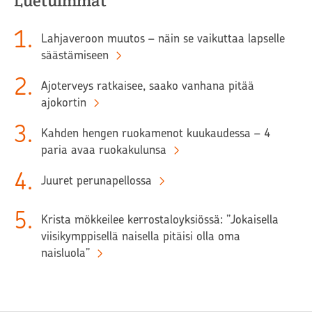
Luetuimmat
1
.
Lahjaveroon muutos – näin se vaikuttaa lapselle
säästämiseen
2
.
Ajoterveys ratkaisee, saako vanhana pitää
ajokortin
3
.
Kahden hengen ruokamenot kuukaudessa – 4
paria avaa ruokakulunsa
4
.
Juuret perunapellossa
5
.
Krista mökkeilee kerrostaloyksiössä: ”Jokaisella
viisikymppisellä naisella pitäisi olla oma
naisluola”