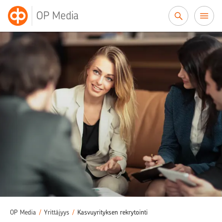
Siirry sisältöön
OP Media
OP Media
/
Yrittäjyys
/
Kasvuyrityksen rekrytointi