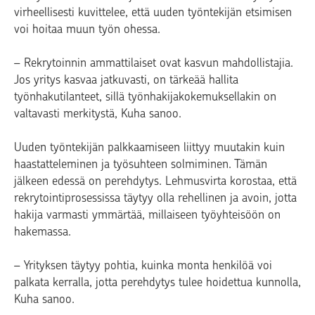
virheellisesti kuvittelee, että uuden työntekijän etsimisen
voi hoitaa muun työn ohessa.
– Rekrytoinnin ammattilaiset ovat kasvun mahdollistajia.
Jos yritys kasvaa jatkuvasti, on tärkeää hallita
työnhakutilanteet, sillä työnhakijakokemuksellakin on
valtavasti merkitystä, Kuha sanoo.
Uuden työntekijän palkkaamiseen liittyy muutakin kuin
haastatteleminen ja työsuhteen solmiminen. Tämän
jälkeen edessä on perehdytys. Lehmusvirta korostaa, että
rekrytointiprosessissa täytyy olla rehellinen ja avoin, jotta
hakija varmasti ymmärtää, millaiseen työyhteisöön on
hakemassa.
– Yrityksen täytyy pohtia, kuinka monta henkilöä voi
palkata kerralla, jotta perehdytys tulee hoidettua kunnolla,
Kuha sanoo.