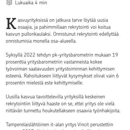
Lukuaika
4
min
K
asvuyrityksissä on jatkuva tarve löytää uusia
osaajia, ja pahimmillaan rekrytointi voi koitua
kasvun pullonkaulaksi. Onnistunut rekrytointi edellyttää
onnistumisia monella osa-alueella.
Syksyllä 2022 tehdyn pk-yritysbarometrin mukaan 19
prosenttia yritysbarometriin vastanneista kokee
työvoiman saatavuuden yritystoiminnan kehittymisen
esteenä. Rahoitukseen liittyvät kysymykset olivat vain 6
prosentin mielestä este kehittymiselle.
Uusilla kasvua tavoittelevilla yrityksillä keskeinen
rekrytointiin liittyvä haaste on se, ettei yritys ole vielä
riittävän tunnettu houkutellakseen osaavia työnhakijoita.
Tamperelaislähtöinen it-alan yritys Vincit perustettiin