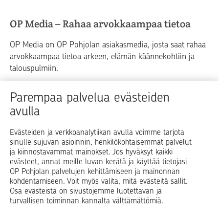
OP Media – Rahaa arvokkaampaa tietoa
OP Media on OP Pohjolan asiakasmedia, josta saat rahaa
arvokkaampaa tietoa arkeen, elämän käännekohtiin ja
talouspulmiin.
Raha
Koti
Elämä
Yrityselämä
Parempaa palvelua evästeiden
avulla
Blogit ja puheenvuorot
Osuuspankit
Evästeiden ja verkkoanalytiikan avulla voimme tarjota
sinulle sujuvan asioinnin, henkilökohtaisemmat palvelut
Op.fi
OP Koti
Pohjola Vahinkoapu
ja kiinnostavammat mainokset. Jos hyväksyt kaikki
evästeet, annat meille luvan kerätä ja käyttää tietojasi
Facebook
X
LinkedIn
Instagram
OP Pohjolan palvelujen kehittämiseen ja mainonnan
kohdentamiseen. Voit myös valita, mitä evästeitä sallit.
Osa evästeistä on sivustojemme luotettavan ja
turvallisen toiminnan kannalta välttämättömiä.
© OP Pohjola