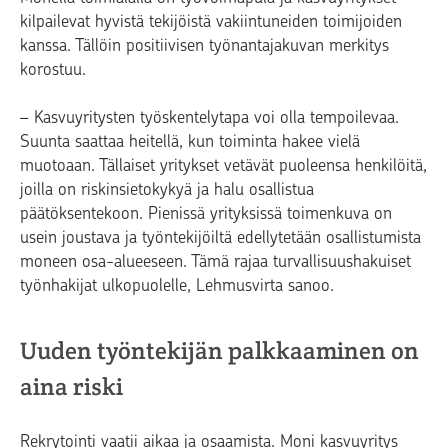
kilpailevat hyvistä tekijöistä vakiintuneiden toimijoiden
kanssa. Tällöin positiivisen työnantajakuvan merkitys
korostuu.
– Kasvuyritysten työskentelytapa voi olla tempoilevaa.
Suunta saattaa heitellä, kun toiminta hakee vielä
muotoaan. Tällaiset yritykset vetävät puoleensa henkilöitä,
joilla on riskinsietokykyä ja halu osallistua
päätöksentekoon. Pienissä yrityksissä toimenkuva on
usein joustava ja työntekijöiltä edellytetään osallistumista
moneen osa-alueeseen. Tämä rajaa turvallisuushakuiset
työnhakijat ulkopuolelle, Lehmusvirta sanoo.
Uuden työntekijän palkkaaminen on
aina riski
Rekrytointi vaatii aikaa ja osaamista. Moni kasvuyritys