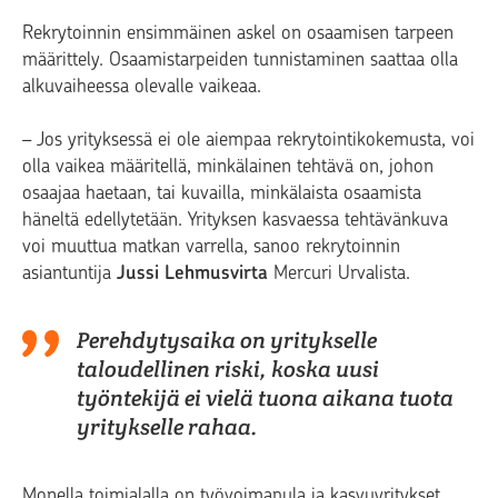
Rekrytoinnin ensimmäinen askel on osaamisen tarpeen
määrittely. Osaamistarpeiden tunnistaminen saattaa olla
alkuvaiheessa olevalle vaikeaa.
– Jos yrityksessä ei ole aiempaa rekrytointikokemusta, voi
olla vaikea määritellä, minkälainen tehtävä on, johon
osaajaa haetaan, tai kuvailla, minkälaista osaamista
häneltä edellytetään. Yrityksen kasvaessa tehtävänkuva
voi muuttua matkan varrella, sanoo rekrytoinnin
asiantuntija
Jussi Lehmusvirta
Mercuri Urvalista.
Perehdytysaika on yritykselle
taloudellinen riski, koska uusi
työntekijä ei vielä tuona aikana tuota
yritykselle rahaa.
Monella toimialalla on työvoimapula ja kasvuyritykset