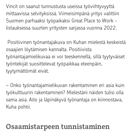
Vincit on saanut tunnustusta useissa työviihtyvyyttä
mittaavissa selvityksissä. Viimeisimpänä yritys valittiin
Suomen parhaaksi työpaikaksi Great Place to Work -
listauksessa suurten yritysten sarjassa vuonna 2022.
Positiivinen työnantajakuva on Kuhan mielestä keskeistä
osaajien löytämisen kannalta. Positiivista
työnantajamielikuvaa ei voi teeskennellä, sillä tyytyväiset
työntekijät suosittelevat työpaikkaa eteenpäin,
tyytymättömät eivät.
– Onko työnantajamielikuvan rakentaminen eri asia kuin
työkulttuurin rakentaminen? Mielestäni näiden tulisi olla
sama asia. Aito ja läpinäkyvä työnantaja on kiinnostava,
Kuha pohtii.
Osaamistarpeen tunnistaminen