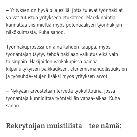
– Yrityksen on hyvä olla esillä, jotta tulevat työnhakijat
voivat tutustua yritykseen etukäteen. Markkinointia
kannattaa siis miettiä myös potentiaalisen työnhakijan
näkökulmasta, Kuha sanoo.
Työnhakuprosessi on aina kahden kauppa, myös
työnantajan täytyy tehdä hakijaan vaikutus eikä vain
toisinpäin. Hakijoiden vaakakupissa painaa
kilpailukykyisen palkkauksen, etenemismahdollisuuksien
ja työsuhde-etujen lisäksi myös yrityksen arvot.
– Nykyään arvostetaan tervettä työkulttuuria, jossa
työnantaja kunnioittaa työntekijän vapaa-aikaa, Kuha
sanoo.
Rekrytoijan muistilista – tee nämä: