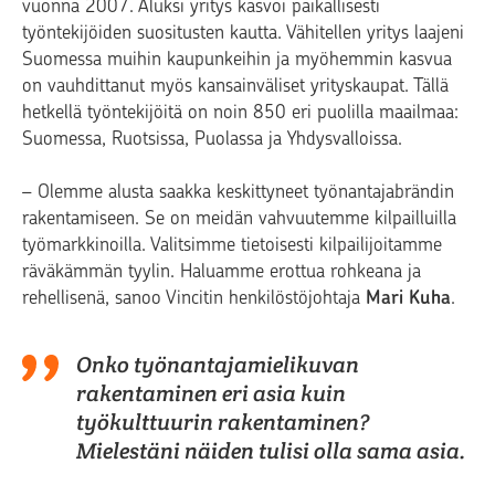
vuonna 2007. Aluksi yritys kasvoi paikallisesti
työntekijöiden suositusten kautta. Vähitellen yritys laajeni
Suomessa muihin kaupunkeihin ja myöhemmin kasvua
on vauhdittanut myös kansainväliset yrityskaupat. Tällä
hetkellä työntekijöitä on noin 850 eri puolilla maailmaa:
Suomessa, Ruotsissa, Puolassa ja Yhdysvalloissa.
– Olemme alusta saakka keskittyneet työnantajabrändin
rakentamiseen. Se on meidän vahvuutemme kilpailluilla
työmarkkinoilla. Valitsimme tietoisesti kilpailijoitamme
räväkämmän tyylin. Haluamme erottua rohkeana ja
rehellisenä, sanoo Vincitin henkilöstöjohtaja
Mari Kuha
.
Onko työnantajamielikuvan
rakentaminen eri asia kuin
työkulttuurin rakentaminen?
Mielestäni näiden tulisi olla sama asia.