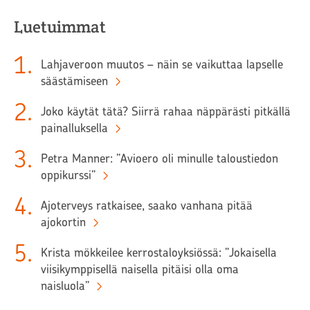
Luetuimmat
1
.
Lahjaveroon muutos – näin se vaikuttaa lapselle
säästämiseen
2
.
Joko käytät tätä? Siirrä rahaa näppärästi pitkällä
painalluksella
3
.
Petra Manner: ”Avioero oli minulle taloustiedon
oppikurssi”
4
.
Ajoterveys ratkaisee, saako vanhana pitää
ajokortin
5
.
Krista mökkeilee kerrostaloyksiössä: ”Jokaisella
viisikymppisellä naisella pitäisi olla oma
naisluola”