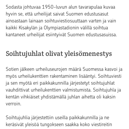
Sodasta johtuvaa 1950-luvun alun tavarapulaa kuvaa
hyvin se, että urheilijat saivat Suomen edustusasut
ainoastaan lainaan soihtuviestiosuuttaan varten ja vain
kaikki Kisakylän ja Olympiastadionin välillä soihtua
kantaneet urheilijat esiintyivät Suomen edustusasuissa.
Soihtujuhlat olivat yleisömenestys
Sotien jälkeen urheiluseurojen määrä Suomessa kasvoi ja
myös urheilukenttien rakentaminen lisääntyi. Soihtuviesti
ja sen myötä eri paikkakunnilla järjestetyt soihtujuhlat
vauhdittivat urheilukenttien valmistumista. Soihtujuhla ja
kentän vihkiäiset yhdistämällä juhlan aihetta oli kaksin
verroin.
Soihtujuhlia järjestettiin useilla paikkakunnilla ja ne
keräsivät yleisöä tungokseen saakka koko viestireitin