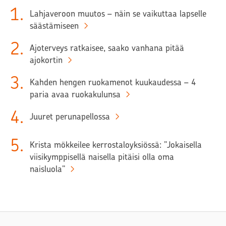
1
.
Lahjaveroon muutos – näin se vaikuttaa lapselle
säästämiseen
2
.
Ajoterveys ratkaisee, saako vanhana pitää
ajokortin
3
.
Kahden hengen ruokamenot kuukaudessa – 4
paria avaa ruokakulunsa
4
.
Juuret perunapellossa
5
.
Krista mökkeilee kerrostaloyksiössä: ”Jokaisella
viisikymppisellä naisella pitäisi olla oma
naisluola”