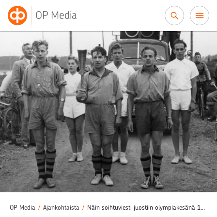
Siirry sisältöön
OP Media
OP Media
/
Ajankohtaista
/
Näin soihtuviesti juostiin olympiakesänä 1952, näin juoksemme sen nyt!