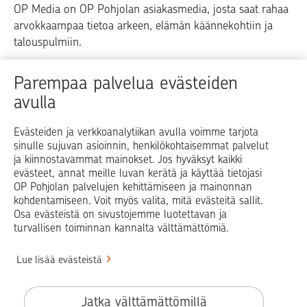
OP Media on OP Pohjolan asiakasmedia, josta saat rahaa
arvokkaampaa tietoa arkeen, elämän käännekohtiin ja
talouspulmiin.
Raha
Koti
Elämä
Yrityselämä
Parempaa palvelua evästeiden
avulla
Blogit ja puheenvuorot
Osuuspankit
Evästeiden ja verkkoanalytiikan avulla voimme tarjota
sinulle sujuvan asioinnin, henkilökohtaisemmat palvelut
Op.fi
OP Koti
Pohjola Vahinkoapu
ja kiinnostavammat mainokset. Jos hyväksyt kaikki
evästeet, annat meille luvan kerätä ja käyttää tietojasi
Facebook
X
LinkedIn
Instagram
OP Pohjolan palvelujen kehittämiseen ja mainonnan
kohdentamiseen. Voit myös valita, mitä evästeitä sallit.
Osa evästeistä on sivustojemme luotettavan ja
turvallisen toiminnan kannalta välttämättömiä.
© OP Pohjola
Lue lisää evästeistä
Info
Käyttöehdot
Jatka välttämättömillä