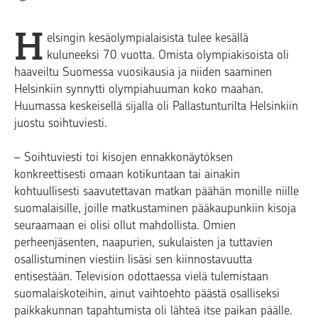
H
elsingin kesäolympialaisista tulee kesällä
kuluneeksi 70 vuotta. Omista olympiakisoista oli
haaveiltu Suomessa vuosikausia ja niiden saaminen
Helsinkiin synnytti olympiahuuman koko maahan.
Huumassa keskeisellä sijalla oli Pallastunturilta Helsinkiin
juostu soihtuviesti.
– Soihtuviesti toi kisojen ennakkonäytöksen
konkreettisesti omaan kotikuntaan tai ainakin
kohtuullisesti saavutettavan matkan päähän monille niille
suomalaisille, joille matkustaminen pääkaupunkiin kisoja
seuraamaan ei olisi ollut mahdollista. Omien
perheenjäsenten, naapurien, sukulaisten ja tuttavien
osallistuminen viestiin lisäsi sen kiinnostavuutta
entisestään. Television odottaessa vielä tulemistaan
suomalaiskoteihin, ainut vaihtoehto päästä osalliseksi
paikkakunnan tapahtumista oli lähteä itse paikan päälle.