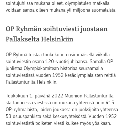
soihtujuhlissa mukana olleet, olympiatulen matkalla
voidaan sanoa olleen mukana yli miljoona suomalaista.
OP Ryhmän soihtuviesti juostaan
Pallakselta Helsinkiin
OP Ryhmä toistaa toukokuun ensimmäisellä viikolla
soihtuviestin osana 120-vuotisjuhlaansa. Samalla OP
juhlistaa Olympiakomitean historiaa seuraamalla
soihtuviestissä vuoden 1952 kesäolympialaisten reittiä
Pallastunturilta Helsinkiin.
Toukokuun 1. päivänä 2022 Muonion Pallastunturilta
startanneessa viestissä on mukana yhteensä noin 415
OP-ryhmäläistä, joiden joukossa on juoksijoita yhteensä
53 osuuspankista sekä keskusyhteisöstä. Vuoden 1952
soihtuviestistä poiketen viesti kulkee myös yöaikaan.