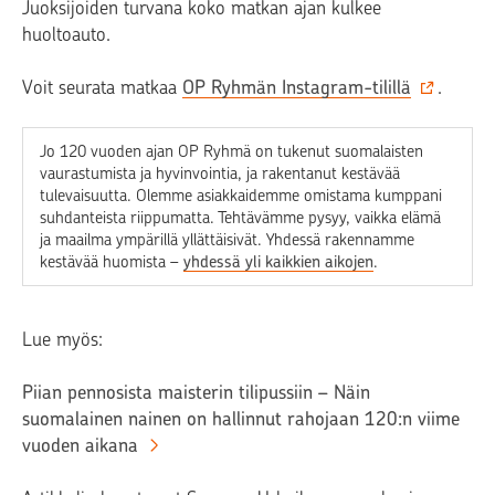
Juoksijoiden turvana koko matkan ajan kulkee
huoltoauto.
Voit seurata matkaa
OP Ryhmän Instagram-tilillä
.
Jo 120 vuoden ajan OP Ryhmä on tukenut suomalaisten
vaurastumista ja hyvinvointia, ja rakentanut kestävää
tulevaisuutta. Olemme asiakkaidemme omistama kumppani
suhdanteista riippumatta. Tehtävämme pysyy, vaikka elämä
ja maailma ympärillä yllättäisivät. Yhdessä rakennamme
kestävää huomista –
yhdessä yli kaikkien aikojen
.
Lue myös:
Piian pennosista maisterin tilipussiin – Näin
suomalainen nainen on hallinnut rahojaan 120:n viime
vuoden aikana