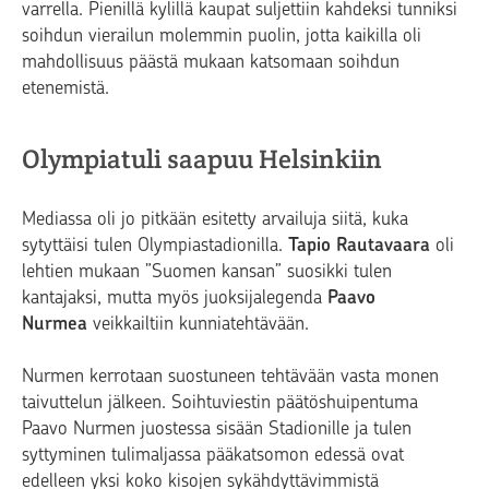
varrella. Pienillä kylillä kaupat suljettiin kahdeksi tunniksi
soihdun vierailun molemmin puolin, jotta kaikilla oli
mahdollisuus päästä mukaan katsomaan soihdun
etenemistä.
Olympiatuli saapuu Helsinkiin
Mediassa oli jo pitkään esitetty arvailuja siitä, kuka
sytyttäisi tulen Olympiastadionilla.
Tapio Rautavaara
oli
lehtien mukaan ”Suomen kansan” suosikki tulen
kantajaksi, mutta myös juoksijalegenda
Paavo
Nurmea
veikkailtiin kunniatehtävään.
Nurmen kerrotaan suostuneen tehtävään vasta monen
taivuttelun jälkeen. Soihtuviestin päätöshuipentuma
Paavo Nurmen juostessa sisään Stadionille ja tulen
syttyminen tulimaljassa pääkatsomon edessä ovat
edelleen yksi koko kisojen sykähdyttävimmistä