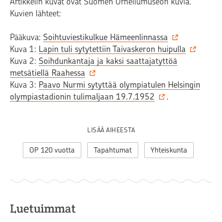
Artikkelin kuvat ovat Suomen Urheilumuseon kuvia.
Kuvien lähteet:
Pääkuva:
Soihtuviestikulkue Hämeenlinnassa
Kuva 1:
Lapin tuli sytytettiin Taivaskeron huipulla
Kuva 2:
Soihdunkantaja ja kaksi saattajatyttöä
metsätiellä Raahessa
Kuva 3:
Paavo Nurmi sytyttää olympiatulen Helsingin
olympiastadionin tulimaljaan 19.7.1952
.
LISÄÄ AIHEESTA
OP 120 vuotta
Tapahtumat
Yhteiskunta
Luetuimmat