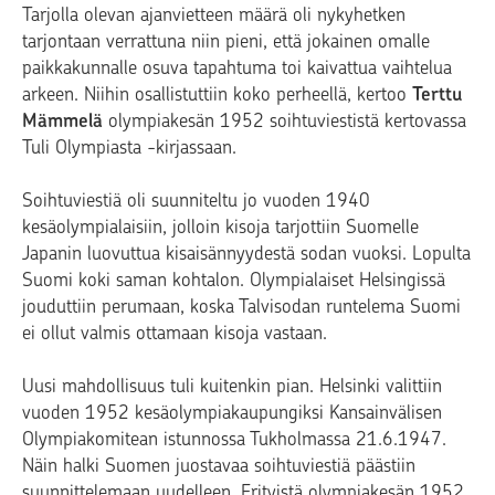
Tarjolla olevan ajanvietteen määrä oli nykyhetken
tarjontaan verrattuna niin pieni, että jokainen omalle
paikkakunnalle osuva tapahtuma toi kaivattua vaihtelua
arkeen. Niihin osallistuttiin koko perheellä, kertoo
Terttu
Mämmelä
olympiakesän 1952 soihtuviestistä kertovassa
Tuli Olympiasta -kirjassaan.
Soihtuviestiä oli suunniteltu jo vuoden 1940
kesäolympialaisiin, jolloin kisoja tarjottiin Suomelle
Japanin luovuttua kisaisännyydestä sodan vuoksi. Lopulta
Suomi koki saman kohtalon. Olympialaiset Helsingissä
jouduttiin perumaan, koska Talvisodan runtelema Suomi
ei ollut valmis ottamaan kisoja vastaan.
Uusi mahdollisuus tuli kuitenkin pian. Helsinki valittiin
vuoden 1952 kesäolympiakaupungiksi Kansainvälisen
Olympiakomitean istunnossa Tukholmassa 21.6.1947.
Näin halki Suomen juostavaa soihtuviestiä päästiin
suunnittelemaan uudelleen. Erityistä olympiakesän 1952