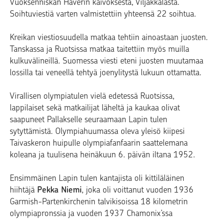
Vuoksenniskan Haverin kaivoksesta, Viljakkalasta.
Soihtuviestiä varten valmistettiin yhteensä 22 soihtua.
Kreikan viestiosuudella matkaa tehtiin ainoastaan juosten.
Tanskassa ja Ruotsissa matkaa taitettiin myös muilla
kulkuvälineillä. Suomessa viesti eteni juosten muutamaa
lossilla tai veneellä tehtyä joenylitystä lukuun ottamatta.
Virallisen olympiatulen vielä edetessä Ruotsissa,
lappilaiset sekä matkailijat läheltä ja kaukaa olivat
saapuneet Pallakselle seuraamaan Lapin tulen
sytyttämistä. Olympiahuumassa oleva yleisö kiipesi
Taivaskeron huipulle olympiafanfaarin saattelemana
koleana ja tuulisena heinäkuun 6. päivän iltana 1952.
Ensimmäinen Lapin tulen kantajista oli kittiläläinen
hiihtäjä
Pekka Niemi
, joka oli voittanut vuoden 1936
Garmish-Partenkirchenin talvikisoissa 18 kilometrin
olympiapronssia ja vuoden 1937 Chamonix’ssa