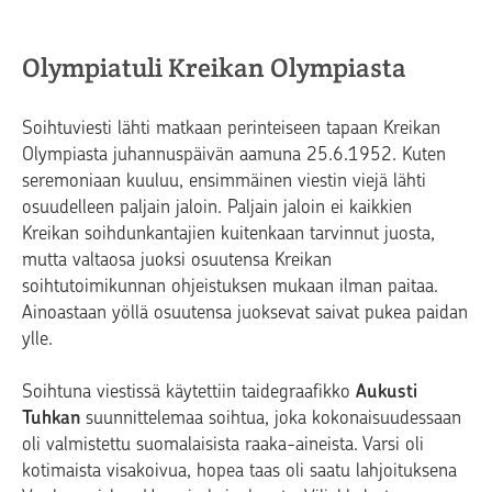
Olympiatuli Kreikan Olympiasta
Soihtuviesti lähti matkaan perinteiseen tapaan Kreikan
Olympiasta juhannuspäivän aamuna 25.6.1952. Kuten
seremoniaan kuuluu, ensimmäinen viestin viejä lähti
osuudelleen paljain jaloin. Paljain jaloin ei kaikkien
Kreikan soihdunkantajien kuitenkaan tarvinnut juosta,
mutta valtaosa juoksi osuutensa Kreikan
soihtutoimikunnan ohjeistuksen mukaan ilman paitaa.
Ainoastaan yöllä osuutensa juoksevat saivat pukea paidan
ylle.
Soihtuna viestissä käytettiin taidegraafikko
Aukusti
Tuhkan
suunnittelemaa soihtua, joka kokonaisuudessaan
oli valmistettu suomalaisista raaka-aineista. Varsi oli
kotimaista visakoivua, hopea taas oli saatu lahjoituksena