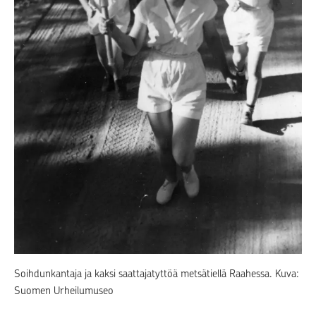
Soihdunkantaja ja kaksi saattajatyttöä metsätiellä Raahessa. Kuva:
Suomen Urheilumuseo